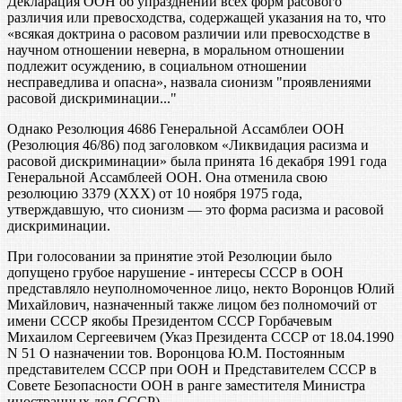
Декларация ООН об упразднении всех форм расового
различия или превосходства, содержащей указания на то, что
«всякая доктрина о расовом различии или превосходстве в
научном отношении неверна, в моральном отношении
подлежит осуждению, в социальном отношении
несправедлива и опасна», назвала сионизм "проявлениями
расовой дискриминации..."
Однако Резолюция 4686 Генеральной Ассамблеи ООН
(Резолюция 46/86) под заголовком «Ликвидация расизма и
расовой дискриминации» была принята 16 декабря 1991 года
Генеральной Ассамблеей ООН. Она отменила свою
резолюцию 3379 (ХХХ) от 10 ноября 1975 года,
утверждавшую, что сионизм — это форма расизма и расовой
дискриминации.
При голосовании за принятие этой Резолюции было
допущено грубое нарушение - интересы СССР в ООН
представляло неуполномоченное лицо, некто Воронцов Юлий
Михайлович, назначенный также лицом без полномочий от
имени СССР якобы Президентом СССР Горбачевым
Михаилом Сергеевичем (Указ Президента СССР от 18.04.1990
N 51 О назначении тов. Воронцова Ю.М. Постоянным
представителем СССР при ООН и Представителем СССР в
Совете Безопасности ООН в ранге заместителя Министра
иностранных дел СССР).