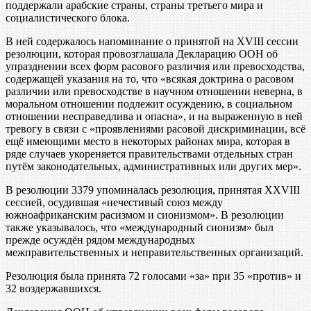
поддержали арабские страны, страны третьего мира и
социалистического блока.
В ней содержалось напоминание о принятой на XVIII сессии
резолюции, которая провозглашала Декларацию ООН об
упразднении всех форм расового различия или превосходства,
содержащей указания на то, что «всякая доктрина о расовом
различии или превосходстве в научном отношении неверна, в
моральном отношении подлежит осуждению, в социальном
отношении несправедлива и опасна», и на выраженную в ней
тревогу в связи с «проявлениями расовой дискриминации, всё
ещё имеющими место в некоторых районах мира, которая в
ряде случаев укореняется правительствами отдельных стран
путём законодательных, административных или других мер».
В резолюции 3379 упоминалась резолюция, принятая XXVIII
сессией, осудившая «нечестивый союз между
южноафриканским расизмом и сионизмом». В резолюции
также указывалось, что «международный сионизм» был
прежде осуждён рядом международных
межправительственных и неправительственных организаций.
Резолюция была принята 72 голосами «за» при 35 «против» и
32 воздержавшихся.