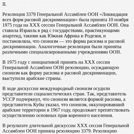
II.
Резолюция 3379 Генеральной Ассамблеи ООН «Ликвидация
всех форм расовой дискриминации» была принята 10 ноября
1975 года на XXX сессии Генеральной Ассамблеи ООН. Она
ставила Израиль в ряд с государствами, практикующими
апартеид, такими как Южная Африка и Родезия, и
постановляла, что сионизм — это форма расизма и расовой
дискриминации. Аналогичные резолюции были приняты
различными специализированными учреждениями ООН.
В 1975 году с инициативой принять на XXX сессии
Генеральной Ассамблеи ООН резолюцию, осуждающую
сионизм как форму расизма и расовой дискриминации,
выступили арабские страны.
В ходе дискуссии международный сионизм осудили
представители социалистических стран. Так, представитель
УССР подчеркнул, что сионизм является формой расизма, а
представитель Кубы указал, что сионизм, оккупировавший
арабские территории в 1967 году, продолжает препятствовать
осуществлению основных прав коренного населения.
В результате длительной дискуссии XXX сессия Генеральной
Ассамблеи ООН приняла резолюцию 3379. Резолюцию