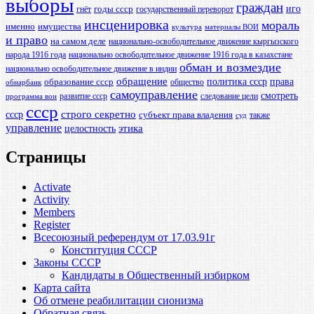
выборы
граждан
иго
годы ссср
гнёт
государственный переворот
инсценировка
мораль
именно
имущества
культура
материалы ВОИ
и право
на самом деле
национально-освободительное движение кыргызского
народа 1916 года
национально освободительное движение 1916 года в казахстане
обман и возмездие
национально освободительное движение в индии
обращение
политика ссср
права
образование ссср
общество
обнарбанк
самоуправление
смотреть
развитие ссср
следование цели
программа вои
ссср
ссср
строго секретно
субъект права владения
также
суд
управление
этика
целостность
Страницы
Activate
Activity
Members
Register
Всесоюзный референдум от 17.03.91г
Конституция СССР
Законы СССР
Кандидаты в Общественный избирком
Карта сайта
Об отмене реабилитации сионизма
Обратная связь