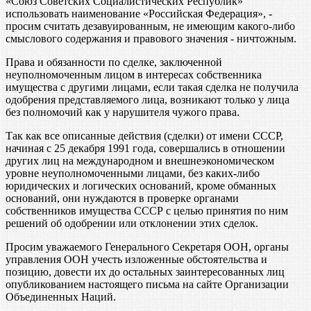
«Союз Советских Социалистических Республик»
использовать наименование «Российская Федерация», -
просим считать дезавуированным, не имеющим какого-либо
смыслового содержания и правового значения - ничтожным.
Права и обязанности по сделке, заключенной
неуполномоченным лицом в интересах собственника
имущества с другими лицами, если такая сделка не получила
одобрения представляемого лица, возникают только у лица
без полномочий как у нарушителя чужого права.
Так как все описанные действия (сделки) от имени СССР,
начиная с 25 декабря 1991 года, совершались в отношении
других лиц на международном и внешнеэкономическом
уровне неуполномоченными лицами, без каких-либо
юридических и логических оснований, кроме обманных
оснований, они нуждаются в проверке органами
собственников имущества СССР с целью принятия по ним
решений об одобрении или отклонении этих сделок.
Просим уважаемого Генерального Секретаря ООН, органы
управления ООН учесть изложенные обстоятельства и
позицию, довести их до остальных заинтересованных лиц
опубликованием настоящего письма на сайте Организации
Объединенных Наций.