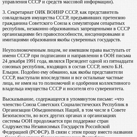
управления СССР и средств массовой информации).
3. Секретариат ОИК ВОИНР СССР, как представитель
совладельцев имущества СССР, предъявивших претензию
гражданина Советского Союза к симуляторам сепаратных
республик, незаконно образованных запрещенными в СССР
организациями без правоспособности, инсценировками и
имитациями образования якобы суверенных государств.
Неуполномоченным лицом, не имевшим права выступать от
имени СССР при подписании и направлении в ООН письма
24 декабря 1991 года, являлся Президент одной из пятнадцати
союзных республик, входящих в состав СССР, некто Б.Н.
Ельцин. Подобно ему обманно, как якобы представители
СССР, выступали впоследствии и все остальные частные
лица, не имея на то полномочий и одобрения коллективного
владельца имущества СССР и носителя его суверенитета.
Высказывание, содержащееся в упомянутом письме: «что
членство Союза Советских Социалистических Республик в
Организации Объединенных Наций, в том числе в Совете
Безопасности, во всех других органах и организациях
системы ООН продолжается при поддержке стран
Содружества Независимых Государств Российской
Федерацией (РСФСР). В связи с этим прошу вместо названия