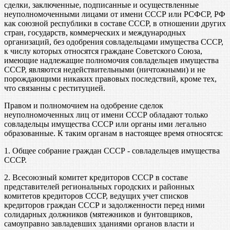
сделки, заключенные, подписанные и осуществленные
неуполномоченными лицами от имени СССР или РСФСР, РФ
как союзной республики в составе СССР, в отношении других
стран, государств, коммерческих и международных
организаций, без одобрения совладельцами имущества СССР,
к числу которых относятся граждане Советского Союза,
имеющие надлежащие полномочия совладельцев имущества
СССР, являются недействительными (ничтожными) и не
порождающими никаких правовых последствий, кроме тех,
что связанны с реституцией.
Правом и полномочием на одобрение сделок
неуполномоченных лиц от имени СССР обладают только
совладельцы имущества СССР или органы ими легально
образованные. К таким органам в настоящее время относятся:
1. Общее собрание граждан СССР - совладельцев имущества
СССР.
2. Всесоюзный комитет кредиторов СССР в составе
представителей региональных городских и районных
комитетов кредиторов СССР, ведущих учет списков
кредиторов граждан СССР и задолженности перед ними
солидарных должников (мятежников и бунтовщиков,
самоуправно завладевших зданиями органов власти и