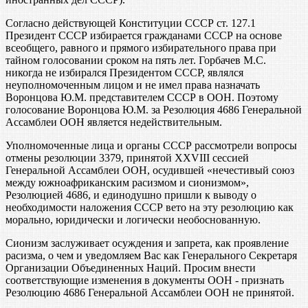
Согласно действующей Конституции СССР ст. 127.1
Президент СССР избирается гражданами СССР на основе
всеобщего, равного и прямого избирательного права при
тайном голосовании сроком на пять лет. Горбачев М.С.
никогда не избирался Президентом СССР, являлся
неуполномоченным лицом и не имел права назначать
Воронцова Ю.М. представителем СССР в ООН. Поэтому
голосование Воронцова Ю.М. за Резолюция 4686 Генеральной
Ассамблеи ООН является недействительным.
Уполномоченные лица и органы СССР рассмотрели вопросы
отмены резолюции 3379, принятой XXVIII сессией
Генеральной Ассамблеи ООН, осудившей «нечестивый союз
между южноафриканским расизмом и сионизмом»,
Резолюцией 4686, и единодушно пришли к выводу о
необходимости наложения СССР вето на эту резолюцию как
морально, юридически и логически необоснованную.
Сионизм заслуживает осуждения и запрета, как проявление
расизма, о чем и уведомляем Вас как Генерального Секретаря
Организации Объединенных Наций. Просим внести
соответствующие изменения в документы ООН - признать
Резолюцию 4686 Генеральной Ассамблеи ООН не принятой.