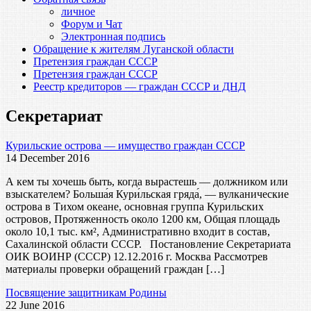
личное
Форум и Чат
Электронная подпись
Обращение к жителям Луганской области
Претензия граждан СССР
Претензия граждан СССР
Реестр кредиторов — граждан СССР и ДНД
Секретариат
Курильские острова — имущество граждан СССР
14 December 2016
А кем ты хочешь быть, когда вырастешь — должником или
взыскателем? Больша́я Кури́льская гряда́, — вулканические
острова в Тихом океане, основная группа Курильских
островов, Протяженность около 1200 км, Общая площадь
около 10,1 тыс. км², Административно входит в состав,
Сахалинской области СССР. Постановление Секретариата
ОИК ВОИНР (СССР) 12.12.2016 г. Москва Рассмотрев
материалы проверки обращений граждан […]
Посвящение защитникам Родины
22 June 2016