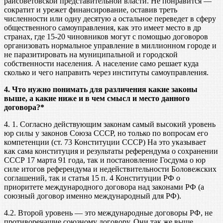
райсоветовской представительной власти. Не понравится —
сократит и урежет финансирование, оставив треть
численности или одну десятую а остальное переведет в сферу
общественного самоуправления, как это имеет место в др
странах, где 15-20 чиновников могут с помощью договоров
организовать нормальное управление в миллионном городе и
не паразитировать на муниципальной и городской
собственности населения. А население само решает куда
сколько и чего направить через институты самоуправления.
4. Что нужно понимать для различения какие законы
выше, а какие ниже и в чем смысл и место данного
договора?
*
4. 1. Согласно действующим законам самый высокий уровень
юр силы у законов Союза СССР, но только по вопросам его
компетенции (ст. 73 Конституции СССР) На это указывает
как сама конституция и результаты референдума о сохранении
СССР 17 марта 91 года, так и постановление Госдума о юр
силе итогов референдума и недействительности Боловежских
соглашений, так и статья 15 п. 4 Конституции РФ о
приоритете международного договора над законами РФ (а
союзный договор именно международный для РФ).
4.2. Второй уровень — это международные договоры РФ, не
противоречащие союзному договору. Они так же выше