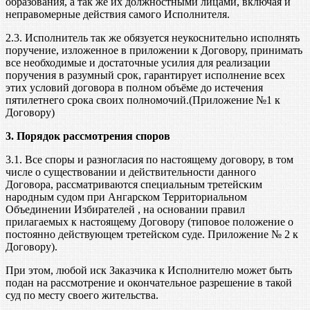
образования, а так же их должностными лицами, включая и
неправомерные действия самого Исполнителя.
2.3. Исполнитель так же обязуется неукоснительно исполнять
поручение, изложенное в приложении к Договору, принимать
все необходимые и достаточные усилия для реализации
поручения в разумный срок, гарантирует исполнение всех
этих условий договора в полном объёме до истечения
пятилетнего срока своих полномочий.(Приложение №1 к
Договору)
3. Порядок рассмотрения споров
3.1. Все споры и разногласия по настоящему договору, в том
числе о существовании и действительности данного
Договора, рассматриваются специальным третейским
народным судом при Ангарском Территориальном
Объединении Избирателей , на основании правил
прилагаемых к настоящему Договору (типовое положение о
постоянно действующем третейском суде. Приложение № 2 к
Договору).
При этом, любой иск Заказчика к Исполнителю может быть
подан на рассмотрение и окончательное разрешение в такой
суд по месту своего жительства.