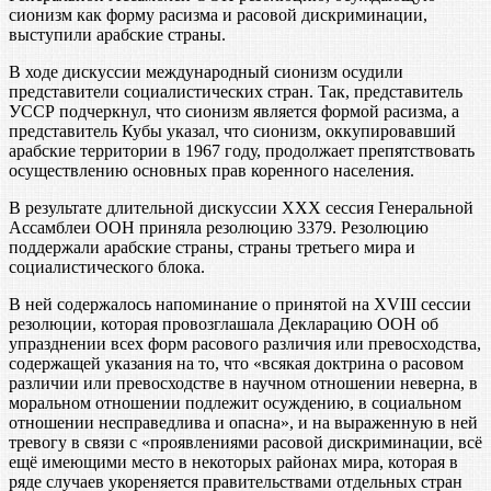
сионизм как форму расизма и расовой дискриминации,
выступили арабские страны.
В ходе дискуссии международный сионизм осудили
представители социалистических стран. Так, представитель
УССР подчеркнул, что сионизм является формой расизма, а
представитель Кубы указал, что сионизм, оккупировавший
арабские территории в 1967 году, продолжает препятствовать
осуществлению основных прав коренного населения.
В результате длительной дискуссии XXX сессия Генеральной
Ассамблеи ООН приняла резолюцию 3379. Резолюцию
поддержали арабские страны, страны третьего мира и
социалистического блока.
В ней содержалось напоминание о принятой на XVIII сессии
резолюции, которая провозглашала Декларацию ООН об
упразднении всех форм расового различия или превосходства,
содержащей указания на то, что «всякая доктрина о расовом
различии или превосходстве в научном отношении неверна, в
моральном отношении подлежит осуждению, в социальном
отношении несправедлива и опасна», и на выраженную в ней
тревогу в связи с «проявлениями расовой дискриминации, всё
ещё имеющими место в некоторых районах мира, которая в
ряде случаев укореняется правительствами отдельных стран