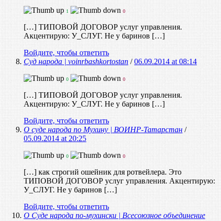
1
0
[…] ТИПОВОЙ ДОГОВОР услуг управления.
Акцентирую: У_СЛУГ. Не у баринов […]
Войдите, чтобы ответить
Суд народа | voinrbashkortostan
/
06.09.2014 at 08:14
0
0
[…] ТИПОВОЙ ДОГОВОР услуг управления.
Акцентирую: У_СЛУГ. Не у баринов […]
Войдите, чтобы ответить
О суде народа по Мухину | ВОИНР-Татарстан
/
05.09.2014 at 20:25
0
0
[…] как строгий ошейник для ротвейлера. Это
ТИПОВОЙ ДОГОВОР услуг управления. Акцентирую:
У_СЛУГ. Не у баринов […]
Войдите, чтобы ответить
О Суде народа по-мухински | Всесоюзное объединение