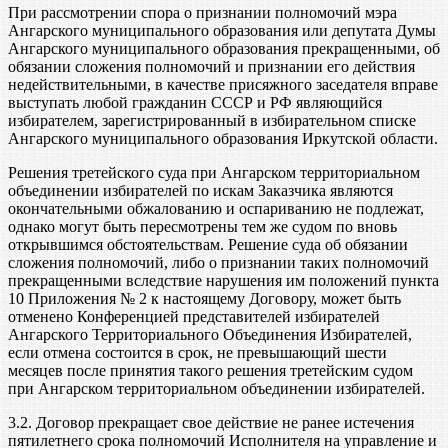
При рассмотрении спора о признании полномочий мэра
Ангарского муниципального образования или депутата Думы
Ангарского муниципального образования прекращенными, об
обязании сложения полномочий и признании его действия
недействительными, в качестве присяжного заседателя вправе
выступать любой гражданин СССР и РФ являющийся
избирателем, зарегистрированный в избирательном списке
Ангарского муниципального образования Иркутской области.
Решения третейского суда при Ангарском территориальном
объединении избирателей по искам Заказчика являются
окончательными обжалованию и оспариванию не подлежат,
однако могут быть пересмотрены тем же судом по вновь
открывшимся обстоятельствам. Решение суда об обязании
сложения полномочий, либо о признании таких полномочий
прекращенными вследствие нарушения им положений пункта
10 Приложения № 2 к настоящему Договору, может быть
отменено Конференцией представителей избирателей
Ангарского Территориального Объединения Избирателей,
если отмена состоится в срок, не превышающий шести
месяцев после принятия такого решения третейским судом
при Ангарском территориальном объединении избирателей.
3.2. Договор прекращает свое действие не ранее истечения
пятилетнего срока полномочий Исполнителя на управление и