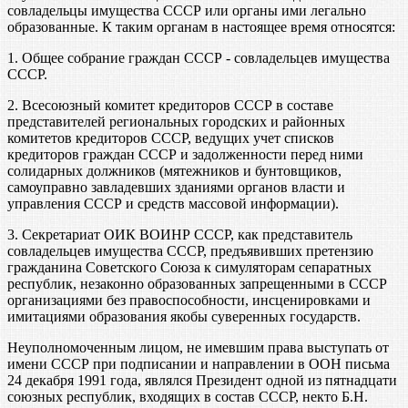
совладельцы имущества СССР или органы ими легально
образованные. К таким органам в настоящее время относятся:
1. Общее собрание граждан СССР - совладельцев имущества
СССР.
2. Всесоюзный комитет кредиторов СССР в составе
представителей региональных городских и районных
комитетов кредиторов СССР, ведущих учет списков
кредиторов граждан СССР и задолженности перед ними
солидарных должников (мятежников и бунтовщиков,
самоуправно завладевших зданиями органов власти и
управления СССР и средств массовой информации).
3. Секретариат ОИК ВОИНР СССР, как представитель
совладельцев имущества СССР, предъявивших претензию
гражданина Советского Союза к симуляторам сепаратных
республик, незаконно образованных запрещенными в СССР
организациями без правоспособности, инсценировками и
имитациями образования якобы суверенных государств.
Неуполномоченным лицом, не имевшим права выступать от
имени СССР при подписании и направлении в ООН письма
24 декабря 1991 года, являлся Президент одной из пятнадцати
союзных республик, входящих в состав СССР, некто Б.Н.