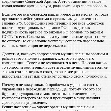
соединениям Советской Армии. А это от дивизии и выше —
командование армии, округа, рода войск и до совета обороны.
Если же органы советской власти имеются на местах, то тогда
признаются действующими и органы самоуправления по
законам РФ. Соотношение компетенции органов Советской
власти и муниципальных органов РФ выглядит как
подчиненность органов по законам РФ органам по законам
СССР. То есть Советы выше, а муниципальные органы ниже
по статусу. Но они вполне могут существовать параллельно
если их компетенция не пересекается.
Допустим, какой-то вопрос решен муниципальным органом и
райсовет это вполне устраивает, хотя это вопрос и его
компетенции. Совет и не вмешивается в него. Но если какой-
то вопрос из компетенции совета решен муниципалитетом не
так как считает верным совет, то он такое решение
приостанавливает или отменяет согласно своих полномочий.
Почему я не вижу никакой проблемы в удвоении системы
управления в переходный период? Да, потому, что это всё
будет отрегулировано самим местным населением, под
контролем которого это все и происходит в силу наличия
Договоров на управление.
Решит население — удвоит органы муниципальной и