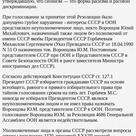
утверждавшую, что сионизм — это форма расизма и расовой
дискриминации.
При голосовании за принятие этой Резолюции было
допущено грубое нарушение - интересы СССР в ООН
представляло неуполномоченное лицо, некто Воронцов Юлий
Михайлович, назначенный также лицом без полномочий от
имени СССР якобы Президентом СССР Горбачевым
Михаилом Сергеевичем (Указ Президента СССР от 18.04.1990
N 51 О назначении тов. Воронцова Ю.М. Постоянным
представителем СССР при ООН и Представителем СССР в
Совете Безопасности ООН в ранге заместителя Министра
иностранных дел СССР).
Согласно действующей Конституции СССР ст. 127.1
Президент СССР избирается гражданами СССР на основе
всеобщего, равного и прямого избирательного права при
тайном голосовании сроком на пять лет. Горбачев М.С.
никогда не избирался Президентом СССР, являлся
неуполномоченным лицом и не имел права назначать
Воронцова Ю.М. представителем СССР в ООН. Поэтому
голосование Воронцова Ю.М. за Резолюция 4686 Генеральной
Ассамблеи ООН является недействительным.
Уполномоченные лица и органы СССР рассмотрели вопросы
отмены резолюции 3379, принятой XXVIII сессией