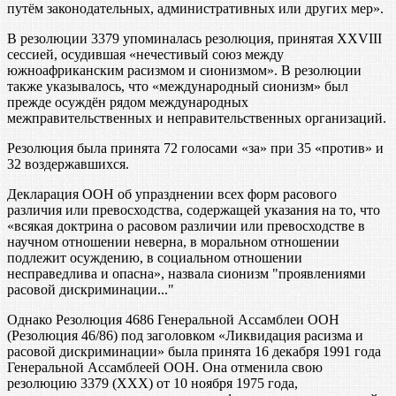
путём законодательных, административных или других мер».
В резолюции 3379 упоминалась резолюция, принятая XXVIII
сессией, осудившая «нечестивый союз между
южноафриканским расизмом и сионизмом». В резолюции
также указывалось, что «международный сионизм» был
прежде осуждён рядом международных
межправительственных и неправительственных организаций.
Резолюция была принята 72 голосами «за» при 35 «против» и
32 воздержавшихся.
Декларация ООН об упразднении всех форм расового
различия или превосходства, содержащей указания на то, что
«всякая доктрина о расовом различии или превосходстве в
научном отношении неверна, в моральном отношении
подлежит осуждению, в социальном отношении
несправедлива и опасна», назвала сионизм "проявлениями
расовой дискриминации..."
Однако Резолюция 4686 Генеральной Ассамблеи ООН
(Резолюция 46/86) под заголовком «Ликвидация расизма и
расовой дискриминации» была принята 16 декабря 1991 года
Генеральной Ассамблеей ООН. Она отменила свою
резолюцию 3379 (ХХХ) от 10 ноября 1975 года,