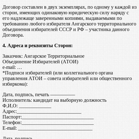
Договор составлен в двух экземплярах, по одному у каждой из
сторон, имеющих одинаковую юридическую силу наряду с
его надлежаще заверенными копиями, выдаваемыми по
требованию любого избирателя Ангарского территориального
объединения избирателей СССР и РФ – участника данного
Договора.
4. Адреса и реквизиты Сторон:
Заказчик: Ангарское Территориальное
Объединение Избирателей (АТОИ)
e-mail: …
*Подписи избирателей (или коллегиального органа
управления АТОИ – совета избирателей или общественного
избиркома):
Дата, подпись, печать —————
Исполнитель: кандидат на выборную должность
Ф,И,О: _____________
Адрес:__________________________
Паспорт:_____________________________
Телефон:_____________________________
E-mail: ______________________________
Дата, подпись _______________________