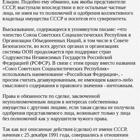
Ельцин. Подобно ему обманно, как якобы представители
СССР, выступали впоследствии и все остальные частные
лица, не имея на то полномочий и одобрения коллективного
владельца имущества СССР и носителя его суверенитета.
Высказывание, содержащееся в упомянутом письме: «что
членство Союза Советских Социалистических Республик в
Организации Объединенных Наций, в том числе в Совете
Безопасности, во всех других органах и организациях
системы ООН продолжается при поддержке стран
Содружества Независимых Государств Российской
Федерацией (РСФСР). В связи с этим прошу вместо названия
«Союз Советских Социалистических Республик»
использовать наименование «Российская Федерация», -
просим считать дезавуированным, не имеющим какого-либо
смыслового содержания и правового значения - ничтожным.
Права и обязанности по сделке, заключенной
неуполномоченным лицом в интересах собственника
имущества с другими лицами, если такая сделка не получила
одобрения представляемого лица, возникают только у лица
без полномочий как у нарушителя чужого права.
Так как все описанные действия (сделки) от имени СССР,
начиная с 25 декабря 1991 года, совершались в отношении