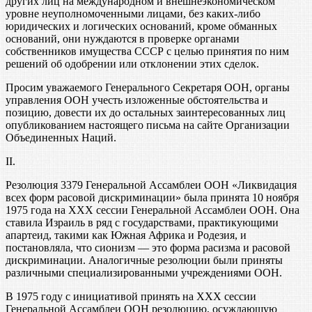
других лиц на международном и внешнеэкономическом
уровне неуполномоченными лицами, без каких-либо
юридических и логических оснований, кроме обманных
оснований, они нуждаются в проверке органами
собственников имущества СССР с целью принятия по ним
решений об одобрении или отклонении этих сделок.
Просим уважаемого Генерального Секретаря ООН, органы
управления ООН учесть изложенные обстоятельства и
позицию, довести их до остальных заинтересованных лиц
опубликованием настоящего письма на сайте Организации
Объединенных Наций.
II.
Резолюция 3379 Генеральной Ассамблеи ООН «Ликвидация
всех форм расовой дискриминации» была принята 10 ноября
1975 года на XXX сессии Генеральной Ассамблеи ООН. Она
ставила Израиль в ряд с государствами, практикующими
апартеид, такими как Южная Африка и Родезия, и
постановляла, что сионизм — это форма расизма и расовой
дискриминации. Аналогичные резолюции были приняты
различными специализированными учреждениями ООН.
В 1975 году с инициативой принять на XXX сессии
Генеральной Ассамблеи ООН резолюцию, осуждающую