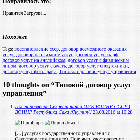
Понравилось это:
Нравится
Загрузка...
Похожее
Tags:
восстановление ссср
,
договор возмездного оказания
услуг
,
договор на оказание услуг
,
договор услуг гк рф
,
договор услуг на английском
,
договор услуг с физическим
лицом
,
договор услуг скачать
,
договор услуг спецтехники
,
договор услуг фотографа
,
Типовой договор услуг управления
10 thoughts on “
Типовой договор услуг
управления
”
Постановление Секретариата ОИК ВОИНР СССР |
ВОИНР Республика Саха /Якутия/
/
23.08.2016 at 10:28
0
0
[…] услугах государственного управления с
Секретариатом (пример). Получить удостоверение