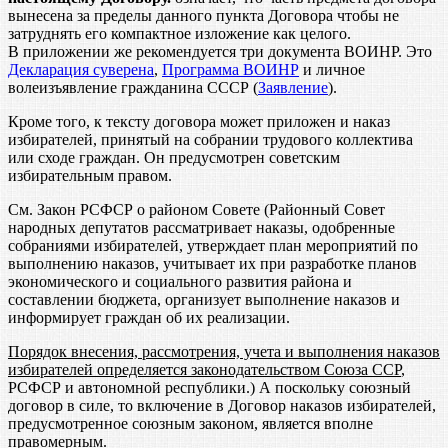
вынесена за пределы данного пункта Договора чтобы не
затруднять его компактное изложение как целого.
В приложении же рекомендуется три документа ВОИНР. Это
Декларация суверена
,
Программа ВОИНР
и личное
волеизъявление гражданина СССР (
Заявление
).
Кроме того, к тексту договора может приложен и наказ
избирателей, принятый на собрании трудового коллектива
или сходе граждан. Он предусмотрен советским
избирательным правом.
См. Закон РСФСР о районом Совете (Районный Совет
народных депутатов рассматривает наказы, одобренные
собраниями избирателей, утверждает план мероприятий по
выполнению наказов, учитывает их при разработке планов
экономического и социального развития района и
составлении бюджета, организует выполнение наказов и
информирует граждан об их реализации.
Порядок внесения, рассмотрения, учета и выполнения наказов
избирателей определяется законодательством Союза ССР
,
РСФСР и автономной республики.) А поскольку союзный
договор в силе, то включение в Договор наказов избирателей,
предусмотренное союзным законом, является вполне
правомерным.