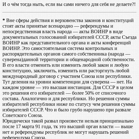
И о чём тогда ныть, если вы сами ничего для себя не делаете?!
*
Вне сферы действия и верховенства законов и конституций
стоят акты принятые всенародно — референдумы и
непосредственная власть народа — акты ВОИНР в виде
документальных голосований избирателей СССР, акты Съезда
ВОИНР как представительного органа и акты конференций
ВОИНР. Это самостоятельная система контрольных и
распорядительных органов самого собственника (народа —
суверена)данной территории и общенародной собственности.
В его власти отменить или изменить любой закон и любую
конституцию, заключить, изменить или расторгнуть любой
международный договор с участием Союза или республики.
Тут деления на уровни компетенции для суверена — нет. На
каждом уровне — это высшая инстанция. Для СССР в целом
это решения его избирателей — более 50% от списочного
состава. Аналогично и для республики. Но решения суммы
избирателей республики ниже по статусу чем решения суммы
избирателей СССР. Что и было грубо нарушено при развале
Советского Союза.
Юридически такой развал произвести нельзя принципиально
после 17 марта 91 года, тк это высший орган власти — выше
нет и референдумы республик не могут нарушать решений
референдума Союза.