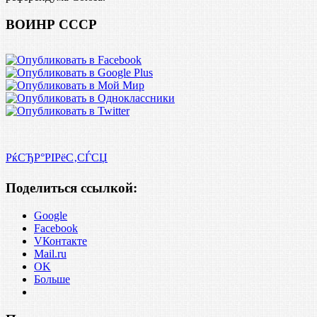
ВОИНР СССР
РќСЂР°РІРёС‚СЃСЏ
Поделиться ссылкой:
Google
Facebook
VКонтакте
Mail.ru
OK
Больше