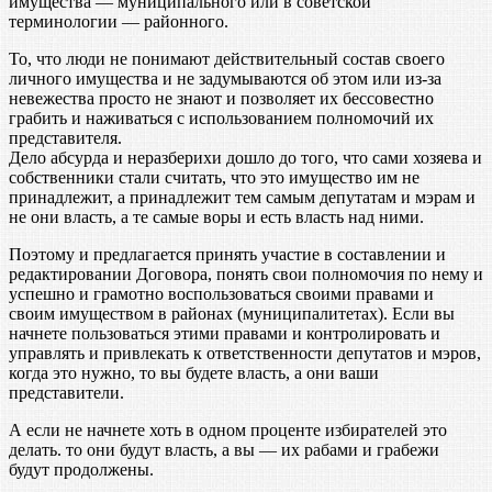
имущества — муниципального или в советской
терминологии — районного.
То, что люди не понимают действительный состав своего
личного имущества и не задумываются об этом или из-за
невежества просто не знают и позволяет их бессовестно
грабить и наживаться с использованием полномочий их
представителя.
Дело абсурда и неразберихи дошло до того, что сами хозяева и
собственники стали считать, что это имущество им не
принадлежит, а принадлежит тем самым депутатам и мэрам и
не они власть, а те самые воры и есть власть над ними.
Поэтому и предлагается принять участие в составлении и
редактировании Договора, понять свои полномочия по нему и
успешно и грамотно воспользоваться своими правами и
своим имуществом в районах (муниципалитетах). Если вы
начнете пользоваться этими правами и контролировать и
управлять и привлекать к ответственности депутатов и мэров,
когда это нужно, то вы будете власть, а они ваши
представители.
А если не начнете хоть в одном проценте избирателей это
делать. то они будут власть, а вы — их рабами и грабежи
будут продолжены.