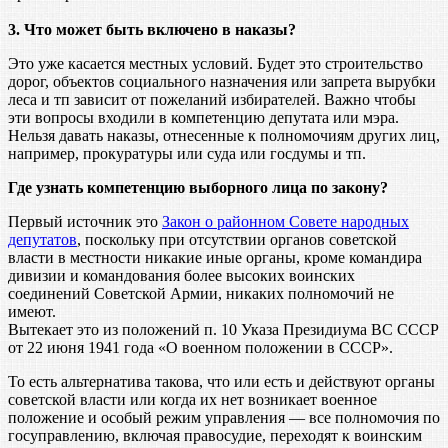
3. Что может быть включено в наказы?
Это уже касается местных условий. Будет это строительство
дорог, объектов социального назначения или запрета вырубки
леса и тп зависит от пожеланий избирателей. Важно чтобы
эти вопросы входили в компетенцию депутата или мэра.
Нельзя давать наказы, отнесенные к полномочиям других лиц,
например, прокуратуры или суда или госдумы и тп.
Где узнать компетенцию выборного лица по закону?
Первый источник это
Закон о районном Совете народных
депутатов
, поскольку при отсутствии органов советской
власти в местности никакие иные органы, кроме командира
дивизии и командования более высоких воинских
соединений Советской Армии, никаких полномочий не
имеют.
Вытекает это из положений п. 10 Указа Президиума ВС СССР
от 22 июня 1941 года «О военном положении в СССР».
То есть альтернатива такова, что или есть и действуют органы
советской власти или когда их нет возникает военное
положение и особый режим управления — все полномочия по
госуправлению, включая правосудие, переходят к воинским