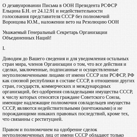
О дезавуировании Письма в ООН Президента РСФСР
Ельцина Б.Н. от 24.12.91 и недействительности
голосования представителя СССР без полномочий
Воронцова Ю.М., наложении вето на Резолюцию ООН
Уважаемый Генеральный Секретарь Организации
Объединенных Наций!
I.
Доводим до Вашего сведения и для уведомления остальных
стран мира, членов Организации о том, что все действия и
сделки, заключенные, подписанные и осуществленные
неуполномоченными лицами от имени СССР или РСФСР, РФ
как союзной республики в составе СССР, в отношении других
стран, государств, коммерческих и международных
организаций, без одобрения совладельцами имущества СССР,
к числу которых относятся граждане Советского Союза,
имеющие надлежащие полномочия совладельцев имущества
СССР, являются недействительными (ничтожными) и не
порождающими никаких правовых последствий, кроме тех,
что связанны с реституцией.
Правом и полномочием на одобрение сделок
неуполномоченных лиц от имени СССР обладают только