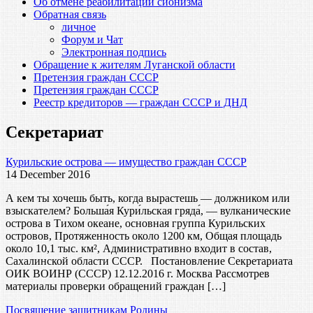
Об отмене реабилитации сионизма
Обратная связь
личное
Форум и Чат
Электронная подпись
Обращение к жителям Луганской области
Претензия граждан СССР
Претензия граждан СССР
Реестр кредиторов — граждан СССР и ДНД
Секретариат
Курильские острова — имущество граждан СССР
14 December 2016
А кем ты хочешь быть, когда вырастешь — должником или
взыскателем? Больша́я Кури́льская гряда́, — вулканические
острова в Тихом океане, основная группа Курильских
островов, Протяженность около 1200 км, Общая площадь
около 10,1 тыс. км², Административно входит в состав,
Сахалинской области СССР. Постановление Секретариата
ОИК ВОИНР (СССР) 12.12.2016 г. Москва Рассмотрев
материалы проверки обращений граждан […]
Посвящение защитникам Родины