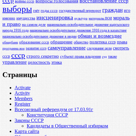
ссср
восстановление ссср
вопросы голосования
войны ссср
выборы
граждан
иго
годы ссср
гнёт
государственный переворот
инсценировка
мораль
именно
имущества
культура
материалы ВОИ
и право
на самом деле
национально-освободительное движение кыргызского
народа 1916 года
национально освободительное движение 1916 года в казахстане
обман и возмездие
национально освободительное движение в индии
обращение
политика ссср
права
образование ссср
общество
обнарбанк
самоуправление
смотреть
развитие ссср
следование цели
программа вои
ссср
ссср
строго секретно
субъект права владения
также
суд
управление
этика
целостность
Страницы
Activate
Activity
Members
Register
Всесоюзный референдум от 17.03.91г
Конституция СССР
Законы СССР
Кандидаты в Общественный избирком
Карта сайта