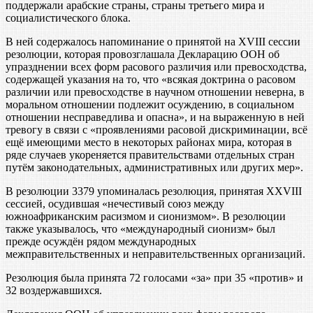
поддержали арабские страны, страны третьего мира и
социалистического блока.
В ней содержалось напоминание о принятой на XVIII сессии
резолюции, которая провозглашала Декларацию ООН об
упразднении всех форм расового различия или превосходства,
содержащей указания на то, что «всякая доктрина о расовом
различии или превосходстве в научном отношении неверна, в
моральном отношении подлежит осуждению, в социальном
отношении несправедлива и опасна», и на выраженную в ней
тревогу в связи с «проявлениями расовой дискриминации, всё
ещё имеющими место в некоторых районах мира, которая в
ряде случаев укореняется правительствами отдельных стран
путём законодательных, административных или других мер».
В резолюции 3379 упоминалась резолюция, принятая XXVIII
сессией, осудившая «нечестивый союз между
южноафриканским расизмом и сионизмом». В резолюции
также указывалось, что «международный сионизм» был
прежде осуждён рядом международных
межправительственных и неправительственных организаций.
Резолюция была принята 72 голосами «за» при 35 «против» и
32 воздержавшихся.