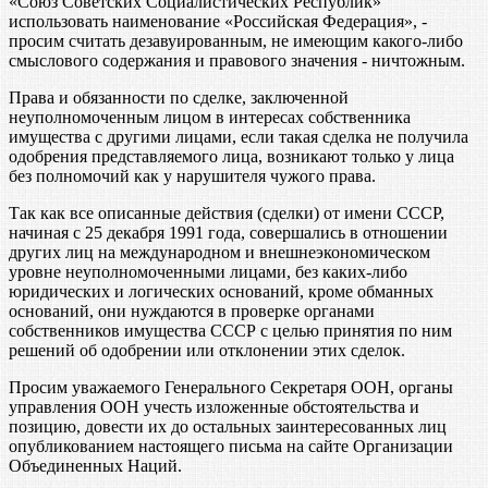
«Союз Советских Социалистических Республик»
использовать наименование «Российская Федерация», -
просим считать дезавуированным, не имеющим какого-либо
смыслового содержания и правового значения - ничтожным.
Права и обязанности по сделке, заключенной
неуполномоченным лицом в интересах собственника
имущества с другими лицами, если такая сделка не получила
одобрения представляемого лица, возникают только у лица
без полномочий как у нарушителя чужого права.
Так как все описанные действия (сделки) от имени СССР,
начиная с 25 декабря 1991 года, совершались в отношении
других лиц на международном и внешнеэкономическом
уровне неуполномоченными лицами, без каких-либо
юридических и логических оснований, кроме обманных
оснований, они нуждаются в проверке органами
собственников имущества СССР с целью принятия по ним
решений об одобрении или отклонении этих сделок.
Просим уважаемого Генерального Секретаря ООН, органы
управления ООН учесть изложенные обстоятельства и
позицию, довести их до остальных заинтересованных лиц
опубликованием настоящего письма на сайте Организации
Объединенных Наций.