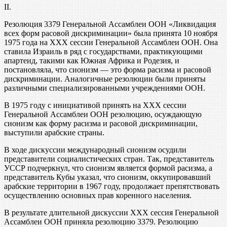
II.
Резолюция 3379 Генеральной Ассамблеи ООН «Ликвидация
всех форм расовой дискриминации» была принята 10 ноября
1975 года на XXX сессии Генеральной Ассамблеи ООН. Она
ставила Израиль в ряд с государствами, практикующими
апартеид, такими как Южная Африка и Родезия, и
постановляла, что сионизм — это форма расизма и расовой
дискриминации. Аналогичные резолюции были приняты
различными специализированными учреждениями ООН.
В 1975 году с инициативой принять на XXX сессии
Генеральной Ассамблеи ООН резолюцию, осуждающую
сионизм как форму расизма и расовой дискриминации,
выступили арабские страны.
В ходе дискуссии международный сионизм осудили
представители социалистических стран. Так, представитель
УССР подчеркнул, что сионизм является формой расизма, а
представитель Кубы указал, что сионизм, оккупировавший
арабские территории в 1967 году, продолжает препятствовать
осуществлению основных прав коренного населения.
В результате длительной дискуссии XXX сессия Генеральной
Ассамблеи ООН приняла резолюцию 3379. Резолюцию