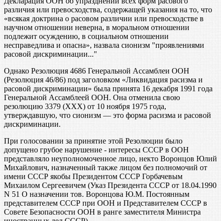
Декларация ООН об упразднении всех форм расового
различия или превосходства, содержащей указания на то, что
«всякая доктрина о расовом различии или превосходстве в
научном отношении неверна, в моральном отношении
подлежит осуждению, в социальном отношении
несправедлива и опасна», назвала сионизм "проявлениями
расовой дискриминации..."
Однако Резолюция 4686 Генеральной Ассамблеи ООН
(Резолюция 46/86) под заголовком «Ликвидация расизма и
расовой дискриминации» была принята 16 декабря 1991 года
Генеральной Ассамблеей ООН. Она отменила свою
резолюцию 3379 (ХХХ) от 10 ноября 1975 года,
утверждавшую, что сионизм — это форма расизма и расовой
дискриминации.
При голосовании за принятие этой Резолюции было
допущено грубое нарушение - интересы СССР в ООН
представляло неуполномоченное лицо, некто Воронцов Юлий
Михайлович, назначенный также лицом без полномочий от
имени СССР якобы Президентом СССР Горбачевым
Михаилом Сергеевичем (Указ Президента СССР от 18.04.1990
N 51 О назначении тов. Воронцова Ю.М. Постоянным
представителем СССР при ООН и Представителем СССР в
Совете Безопасности ООН в ранге заместителя Министра
иностранных дел СССР).