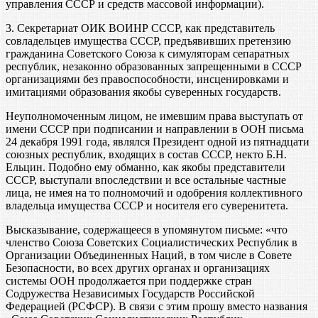
управления СССР и средств массовой информации).
3. Секретариат ОИК ВОИНР СССР, как представитель
совладельцев имущества СССР, предъявивших претензию
гражданина Советского Союза к симуляторам сепаратных
республик, незаконно образованных запрещенными в СССР
организациями без правоспособности, инсценировками и
имитациями образования якобы суверенных государств.
Неуполномоченным лицом, не имевшим права выступать от
имени СССР при подписании и направлении в ООН письма
24 декабря 1991 года, являлся Президент одной из пятнадцати
союзных республик, входящих в состав СССР, некто Б.Н.
Ельцин. Подобно ему обманно, как якобы представители
СССР, выступали впоследствии и все остальные частные
лица, не имея на то полномочий и одобрения коллективного
владельца имущества СССР и носителя его суверенитета.
Высказывание, содержащееся в упомянутом письме: «что
членство Союза Советских Социалистических Республик в
Организации Объединенных Наций, в том числе в Совете
Безопасности, во всех других органах и организациях
системы ООН продолжается при поддержке стран
Содружества Независимых Государств Российской
Федерацией (РСФСР). В связи с этим прошу вместо названия