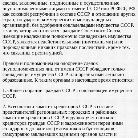
сделки, заключенные, подписанные и осуществленные
неуполномоченными лицами от имени СССР или РСФСР, РФ
как союзной республики в составе СССР, в отношении других
стран, государств, коммерческих и международных
организаций, без одобрения совладельцами имущества СССР,
к числу которых относятся граждане Советского Союза,
имеющие надлежащие полномочия совладельцев имущества
СССР, являются недействительными (ничтожными) и не
порождающими никаких правовых последствий, кроме тех,
что связанны с реституцией.
Правом и полномочием на одобрение сделок
неуполномоченных лиц от имени СССР обладают только
совладельцы имущества СССР или органы ими легально
образованные. К таким органам в настоящее время относятся:
1. Общее собрание граждан СССР - совладельцев имущества
СССР.
2. Всесоюзный комитет кредиторов СССР в составе
представителей региональных городских и районных
комитетов кредиторов СССР, ведущих учет списков
кредиторов граждан СССР и задолженности перед ними
солидарных должников (мятежников и бунтовщиков,
самоуправно завладевших зданиями органов власти и