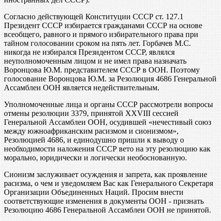
Согласно действующей Конституции СССР ст. 127.1
Президент СССР избирается гражданами СССР на основе
всеобщего, равного и прямого избирательного права при
тайном голосовании сроком на пять лет. Горбачев М.С.
никогда не избирался Президентом СССР, являлся
неуполномоченным лицом и не имел права назначать
Воронцова Ю.М. представителем СССР в ООН. Поэтому
голосование Воронцова Ю.М. за Резолюция 4686 Генеральной
Ассамблеи ООН является недействительным.
Уполномоченные лица и органы СССР рассмотрели вопросы
отмены резолюции 3379, принятой XXVIII сессией
Генеральной Ассамблеи ООН, осудившей «нечестивый союз
между южноафриканским расизмом и сионизмом»,
Резолюцией 4686, и единодушно пришли к выводу о
необходимости наложения СССР вето на эту резолюцию как
морально, юридически и логически необоснованную.
Сионизм заслуживает осуждения и запрета, как проявление
расизма, о чем и уведомляем Вас как Генерального Секретаря
Организации Объединенных Наций. Просим внести
соответствующие изменения в документы ООН - признать
Резолюцию 4686 Генеральной Ассамблеи ООН не принятой.