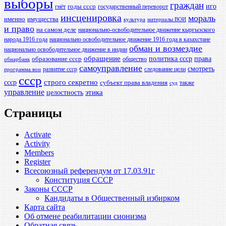
выборы
граждан
иго
годы ссср
гнёт
государственный переворот
инсценировка
мораль
именно
имущества
культура
материалы ВОИ
и право
на самом деле
национально-освободительное движение кыргызского
народа 1916 года
национально освободительное движение 1916 года в казахстане
обман и возмездие
национально освободительное движение в индии
обращение
политика ссср
права
образование ссср
общество
обнарбанк
самоуправление
смотреть
развитие ссср
следование цели
программа вои
ссср
ссср
строго секретно
субъект права владения
также
суд
управление
этика
целостность
Страницы
Activate
Activity
Members
Register
Всесоюзный референдум от 17.03.91г
Конституция СССР
Законы СССР
Кандидаты в Общественный избирком
Карта сайта
Об отмене реабилитации сионизма
Обратная связь