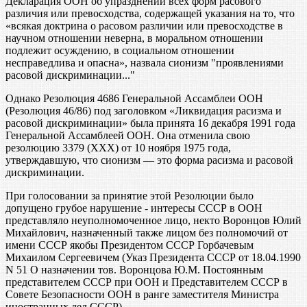
Декларация ООН об упразднении всех форм расового
различия или превосходства, содержащей указания на то, что
«всякая доктрина о расовом различии или превосходстве в
научном отношении неверна, в моральном отношении
подлежит осуждению, в социальном отношении
несправедлива и опасна», назвала сионизм "проявлениями
расовой дискриминации..."
Однако Резолюция 4686 Генеральной Ассамблеи ООН
(Резолюция 46/86) под заголовком «Ликвидация расизма и
расовой дискриминации» была принята 16 декабря 1991 года
Генеральной Ассамблеей ООН. Она отменила свою
резолюцию 3379 (ХХХ) от 10 ноября 1975 года,
утверждавшую, что сионизм — это форма расизма и расовой
дискриминации.
При голосовании за принятие этой Резолюции было
допущено грубое нарушение - интересы СССР в ООН
представляло неуполномоченное лицо, некто Воронцов Юлий
Михайлович, назначенный также лицом без полномочий от
имени СССР якобы Президентом СССР Горбачевым
Михаилом Сергеевичем (Указ Президента СССР от 18.04.1990
N 51 О назначении тов. Воронцова Ю.М. Постоянным
представителем СССР при ООН и Представителем СССР в
Совете Безопасности ООН в ранге заместителя Министра
иностранных дел СССР).