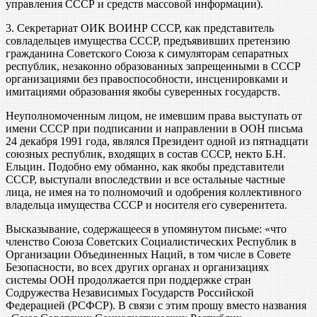
управления СССР и средств массовой информации).
3. Секретариат ОИК ВОИНР СССР, как представитель
совладельцев имущества СССР, предъявивших претензию
гражданина Советского Союза к симуляторам сепаратных
республик, незаконно образованных запрещенными в СССР
организациями без правоспособности, инсценировками и
имитациями образования якобы суверенных государств.
Неуполномоченным лицом, не имевшим права выступать от
имени СССР при подписании и направлении в ООН письма
24 декабря 1991 года, являлся Президент одной из пятнадцати
союзных республик, входящих в состав СССР, некто Б.Н.
Ельцин. Подобно ему обманно, как якобы представители
СССР, выступали впоследствии и все остальные частные
лица, не имея на то полномочий и одобрения коллективного
владельца имущества СССР и носителя его суверенитета.
Высказывание, содержащееся в упомянутом письме: «что
членство Союза Советских Социалистических Республик в
Организации Объединенных Наций, в том числе в Совете
Безопасности, во всех других органах и организациях
системы ООН продолжается при поддержке стран
Содружества Независимых Государств Российской
Федерацией (РСФСР). В связи с этим прошу вместо названия