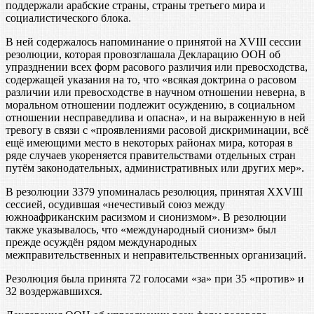
поддержали арабские страны, страны третьего мира и
социалистического блока.
В ней содержалось напоминание о принятой на XVIII сессии
резолюции, которая провозглашала Декларацию ООН об
упразднении всех форм расового различия или превосходства,
содержащей указания на то, что «всякая доктрина о расовом
различии или превосходстве в научном отношении неверна, в
моральном отношении подлежит осуждению, в социальном
отношении несправедлива и опасна», и на выраженную в ней
тревогу в связи с «проявлениями расовой дискриминации, всё
ещё имеющими место в некоторых районах мира, которая в
ряде случаев укореняется правительствами отдельных стран
путём законодательных, административных или других мер».
В резолюции 3379 упоминалась резолюция, принятая XXVIII
сессией, осудившая «нечестивый союз между
южноафриканским расизмом и сионизмом». В резолюции
также указывалось, что «международный сионизм» был
прежде осуждён рядом международных
межправительственных и неправительственных организаций.
Резолюция была принята 72 голосами «за» при 35 «против» и
32 воздержавшихся.