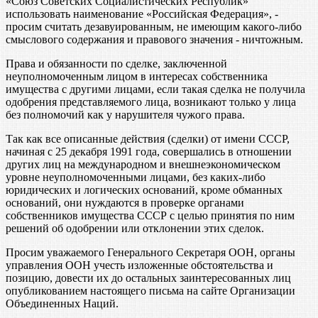
«Союз Советских Социалистических Республик»
использовать наименование «Российская Федерация», -
просим считать дезавуированным, не имеющим какого-либо
смыслового содержания и правового значения - ничтожным.
Права и обязанности по сделке, заключенной
неуполномоченным лицом в интересах собственника
имущества с другими лицами, если такая сделка не получила
одобрения представляемого лица, возникают только у лица
без полномочий как у нарушителя чужого права.
Так как все описанные действия (сделки) от имени СССР,
начиная с 25 декабря 1991 года, совершались в отношении
других лиц на международном и внешнеэкономическом
уровне неуполномоченными лицами, без каких-либо
юридических и логических оснований, кроме обманных
оснований, они нуждаются в проверке органами
собственников имущества СССР с целью принятия по ним
решений об одобрении или отклонении этих сделок.
Просим уважаемого Генерального Секретаря ООН, органы
управления ООН учесть изложенные обстоятельства и
позицию, довести их до остальных заинтересованных лиц
опубликованием настоящего письма на сайте Организации
Объединенных Наций.