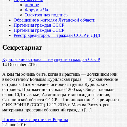
личное
Форум и Чат
Электронная подпись
Обращение к жителям Луганской области
Претензия граждан СССР
Претензия граждан СССР
Реестр кредиторов — граждан СССР и ДНД
Секретариат
Курильские острова — имущество граждан СССР
14 December 2016
А кем ты хочешь быть, когда вырастешь — должником или
взыскателем? Больша́я Кури́льская гряда́, — вулканические
острова в Тихом океане, основная группа Курильских
островов, Протяженность около 1200 км, Общая площадь
около 10,1 тыс. км², Административно входит в состав,
Сахалинской области СССР. Постановление Секретариата
ОИК ВОИНР (СССР) 12.12.2016 г. Москва Рассмотрев
материалы проверки обращений граждан […]
Посвящение защитникам Родины
22 June 2016