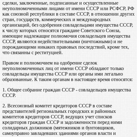
сделки, заключенные, подписанные и осуществленные
неуполномоченными лицами от имени СССР или РСФСР, РФ
как союзной республики в составе СССР, в отношении других
стран, государств, коммерческих и международных
организаций, без одобрения совладельцами имущества СССР,
к числу которых относятся граждане Советского Союза,
имеющие надлежащие полномочия совладельцев имущества
СССР, являются недействительными (ничтожными) и не
порождающими никаких правовых последствий, кроме тех,
что связанны с реституцией.
Правом и полномочием на одобрение сделок
неуполномоченных лиц от имени СССР обладают только
совладельцы имущества СССР или органы ими легально
образованные. К таким органам в настоящее время относятся:
1. Общее собрание граждан СССР - совладельцев имущества
СССР.
2. Всесоюзный комитет кредиторов СССР в составе
представителей региональных городских и районных
комитетов кредиторов СССР, ведущих учет списков
кредиторов граждан СССР и задолженности перед ними
солидарных должников (мятежников и бунтовщиков,
самоуправно завладевших зданиями органов власти и