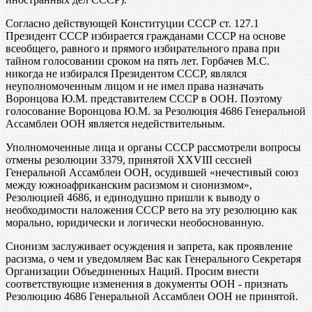
Согласно действующей Конституции СССР ст. 127.1
Президент СССР избирается гражданами СССР на основе
всеобщего, равного и прямого избирательного права при
тайном голосовании сроком на пять лет. Горбачев М.С.
никогда не избирался Президентом СССР, являлся
неуполномоченным лицом и не имел права назначать
Воронцова Ю.М. представителем СССР в ООН. Поэтому
голосование Воронцова Ю.М. за Резолюция 4686 Генеральной
Ассамблеи ООН является недействительным.
Уполномоченные лица и органы СССР рассмотрели вопросы
отмены резолюции 3379, принятой XXVIII сессией
Генеральной Ассамблеи ООН, осудившей «нечестивый союз
между южноафриканским расизмом и сионизмом»,
Резолюцией 4686, и единодушно пришли к выводу о
необходимости наложения СССР вето на эту резолюцию как
морально, юридически и логически необоснованную.
Сионизм заслуживает осуждения и запрета, как проявление
расизма, о чем и уведомляем Вас как Генерального Секретаря
Организации Объединенных Наций. Просим внести
соответствующие изменения в документы ООН - признать
Резолюцию 4686 Генеральной Ассамблеи ООН не принятой.