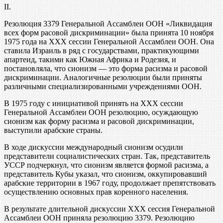
II.
Резолюция 3379 Генеральной Ассамблеи ООН «Ликвидация
всех форм расовой дискриминации» была принята 10 ноября
1975 года на XXX сессии Генеральной Ассамблеи ООН. Она
ставила Израиль в ряд с государствами, практикующими
апартеид, такими как Южная Африка и Родезия, и
постановляла, что сионизм — это форма расизма и расовой
дискриминации. Аналогичные резолюции были приняты
различными специализированными учреждениями ООН.
В 1975 году с инициативой принять на XXX сессии
Генеральной Ассамблеи ООН резолюцию, осуждающую
сионизм как форму расизма и расовой дискриминации,
выступили арабские страны.
В ходе дискуссии международный сионизм осудили
представители социалистических стран. Так, представитель
УССР подчеркнул, что сионизм является формой расизма, а
представитель Кубы указал, что сионизм, оккупировавший
арабские территории в 1967 году, продолжает препятствовать
осуществлению основных прав коренного населения.
В результате длительной дискуссии XXX сессия Генеральной
Ассамблеи ООН приняла резолюцию 3379. Резолюцию