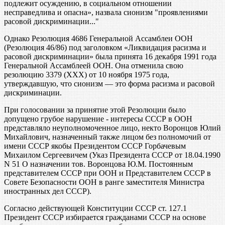
подлежит осуждению, в социальном отношении
несправедлива и опасна», назвала сионизм "проявлениями
расовой дискриминации..."
Однако Резолюция 4686 Генеральной Ассамблеи ООН
(Резолюция 46/86) под заголовком «Ликвидация расизма и
расовой дискриминации» была принята 16 декабря 1991 года
Генеральной Ассамблеей ООН. Она отменила свою
резолюцию 3379 (ХХХ) от 10 ноября 1975 года,
утверждавшую, что сионизм — это форма расизма и расовой
дискриминации.
При голосовании за принятие этой Резолюции было
допущено грубое нарушение - интересы СССР в ООН
представляло неуполномоченное лицо, некто Воронцов Юлий
Михайлович, назначенный также лицом без полномочий от
имени СССР якобы Президентом СССР Горбачевым
Михаилом Сергеевичем (Указ Президента СССР от 18.04.1990
N 51 О назначении тов. Воронцова Ю.М. Постоянным
представителем СССР при ООН и Представителем СССР в
Совете Безопасности ООН в ранге заместителя Министра
иностранных дел СССР).
Согласно действующей Конституции СССР ст. 127.1
Президент СССР избирается гражданами СССР на основе