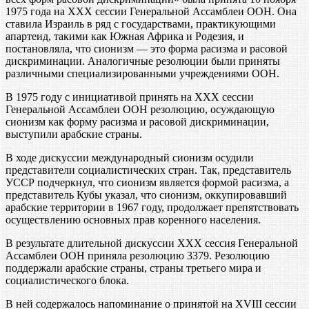
1975 года на XXX сессии Генеральной Ассамблеи ООН. Она
ставила Израиль в ряд с государствами, практикующими
апартеид, такими как Южная Африка и Родезия, и
постановляла, что сионизм — это форма расизма и расовой
дискриминации. Аналогичные резолюции были приняты
различными специализированными учреждениями ООН.
В 1975 году с инициативой принять на XXX сессии
Генеральной Ассамблеи ООН резолюцию, осуждающую
сионизм как форму расизма и расовой дискриминации,
выступили арабские страны.
В ходе дискуссии международный сионизм осудили
представители социалистических стран. Так, представитель
УССР подчеркнул, что сионизм является формой расизма, а
представитель Кубы указал, что сионизм, оккупировавший
арабские территории в 1967 году, продолжает препятствовать
осуществлению основных прав коренного населения.
В результате длительной дискуссии XXX сессия Генеральной
Ассамблеи ООН приняла резолюцию 3379. Резолюцию
поддержали арабские страны, страны третьего мира и
социалистического блока.
В ней содержалось напоминание о принятой на XVIII сессии