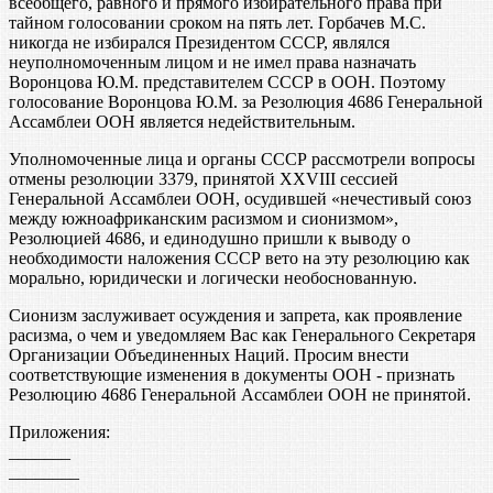
всеобщего, равного и прямого избирательного права при
тайном голосовании сроком на пять лет. Горбачев М.С.
никогда не избирался Президентом СССР, являлся
неуполномоченным лицом и не имел права назначать
Воронцова Ю.М. представителем СССР в ООН. Поэтому
голосование Воронцова Ю.М. за Резолюция 4686 Генеральной
Ассамблеи ООН является недействительным.
Уполномоченные лица и органы СССР рассмотрели вопросы
отмены резолюции 3379, принятой XXVIII сессией
Генеральной Ассамблеи ООН, осудившей «нечестивый союз
между южноафриканским расизмом и сионизмом»,
Резолюцией 4686, и единодушно пришли к выводу о
необходимости наложения СССР вето на эту резолюцию как
морально, юридически и логически необоснованную.
Сионизм заслуживает осуждения и запрета, как проявление
расизма, о чем и уведомляем Вас как Генерального Секретаря
Организации Объединенных Наций. Просим внести
соответствующие изменения в документы ООН - признать
Резолюцию 4686 Генеральной Ассамблеи ООН не принятой.
Приложения:
_______
________
________