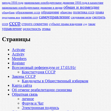
народа 1916 года
национально освободительное движение 1916 года в казахстане
обман и возмездие
национально освободительное движение в индии
обращение
политика ссср
права
образование ссср
общество
обнарбанк
самоуправление
смотреть
развитие ссср
следование цели
программа вои
ссср
ссср
строго секретно
субъект права владения
также
суд
управление
этика
целостность
Страницы
Activate
Activity
Members
Register
Всесоюзный референдум от 17.03.91г
Конституция СССР
Законы СССР
Кандидаты в Общественный избирком
Карта сайта
Об отмене реабилитации сионизма
Обратная связь
личное
Форум и Чат
Электронная подпись