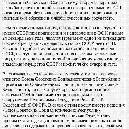
гражданина Советского Союза к симуляторам сепаратных
республик, незаконно образованных запрещенными в СССР
организациями без правоспособности, инсценировками и
имитациями образования якобы суверенных государств.
Неуполномоченным лицом, не имевшим права выступать от
имени СССР при подписании и направлении в ООН письма
24 декабря 1991 года, являлся Президент одной из пятнадцати
союзных республик, входящих в состав СССР, некто Б.Н.
Ельцин. Подобно ему обманно, как якобы представители
СССР, выступали впоследствии и все остальные частные
лица, не имея на то полномочий и одобрения коллективного
владельца имущества СССР и носителя его суверенитета.
Высказывание, содержащееся в упомянутом письме: «что
членство Союза Советских Социалистических Республик в
Организации Объединенных Наций, в том числе в Совете
Безопасности, во всех других органах и организациях
системы ООН продолжается при поддержке стран
Содружества Независимых Государств Российской
Федерацией (РСФСР). В связи с этим прошу вместо названия
«Союз Советских Социалистических Республик»
использовать наименование «Российская Федерация», -
просим считать дезавуированным, не имеющим какого-либо
смыслового содержания и правового значения - ничтожным.