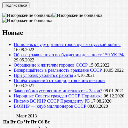
адрес
Новые
Привлечь к суду организаторов русско-русской войны
16.08.2022
Образец заявления о возбуждении дела по ст 159 УК РФ
29.05.2022
Обращение к жителям городов СССР
15.05.2022
Возвращайтесь в реальность граждане СССР
10.05.2022
При угрозах уволить с работы
24.10.2021
Приём заявлений от кандидатов в инспекторы
16.03.2021
Закон об искусственном интеллекте – Закон?
08.01.2021
Народные Советы граждан СССР Норильска
06.12.2020
Письмо ВОИНР СССР Президенту РБ
17.08.2020
ВОИНР — клуб миллионеров СССР
08.08.2020
Март 2013
Пн
Вт
Ср
Чт
Пт
Сб
Вс