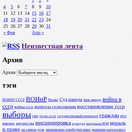
1
2
3
4
5
6
7
8
9
10
11
12
13
14
15
16
17
18
19
20
21
22
23
24
25
26
27
28
29
30
31
« Фев
Апр »
Неизвестная лента
Архив
Архив
тэги
ВОИнР
война в
Суд народа
Право
ВОИНР СССР
банк народу
ссср
восстановление ссср
вопросы голосования
войны ссср
выборы
граждан
иго
годы ссср
гнёт
государственный переворот
инсценировка
мораль
именно
имущества
культура
материалы ВОИ
и право
на самом деле
национально-освободительное движение кыргызского