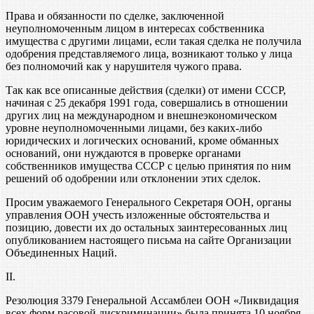
Права и обязанности по сделке, заключенной
неуполномоченным лицом в интересах собственника
имущества с другими лицами, если такая сделка не получила
одобрения представляемого лица, возникают только у лица
без полномочий как у нарушителя чужого права.
Так как все описанные действия (сделки) от имени СССР,
начиная с 25 декабря 1991 года, совершались в отношении
других лиц на международном и внешнеэкономическом
уровне неуполномоченными лицами, без каких-либо
юридических и логических оснований, кроме обманных
оснований, они нуждаются в проверке органами
собственников имущества СССР с целью принятия по ним
решений об одобрении или отклонении этих сделок.
Просим уважаемого Генерального Секретаря ООН, органы
управления ООН учесть изложенные обстоятельства и
позицию, довести их до остальных заинтересованных лиц
опубликованием настоящего письма на сайте Организации
Объединенных Наций.
II.
Резолюция 3379 Генеральной Ассамблеи ООН «Ликвидация
всех форм расовой дискриминации» была принята 10 ноября