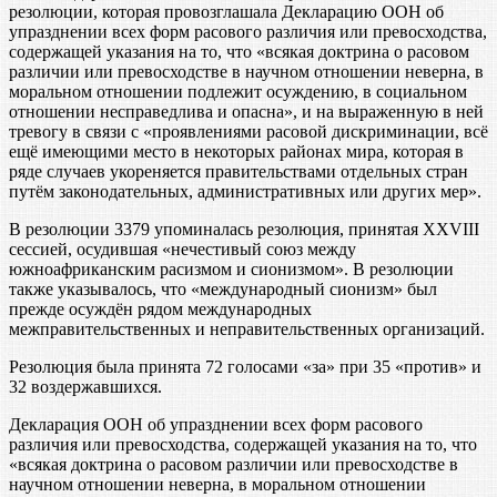
резолюции, которая провозглашала Декларацию ООН об
упразднении всех форм расового различия или превосходства,
содержащей указания на то, что «всякая доктрина о расовом
различии или превосходстве в научном отношении неверна, в
моральном отношении подлежит осуждению, в социальном
отношении несправедлива и опасна», и на выраженную в ней
тревогу в связи с «проявлениями расовой дискриминации, всё
ещё имеющими место в некоторых районах мира, которая в
ряде случаев укореняется правительствами отдельных стран
путём законодательных, административных или других мер».
В резолюции 3379 упоминалась резолюция, принятая XXVIII
сессией, осудившая «нечестивый союз между
южноафриканским расизмом и сионизмом». В резолюции
также указывалось, что «международный сионизм» был
прежде осуждён рядом международных
межправительственных и неправительственных организаций.
Резолюция была принята 72 голосами «за» при 35 «против» и
32 воздержавшихся.
Декларация ООН об упразднении всех форм расового
различия или превосходства, содержащей указания на то, что
«всякая доктрина о расовом различии или превосходстве в
научном отношении неверна, в моральном отношении