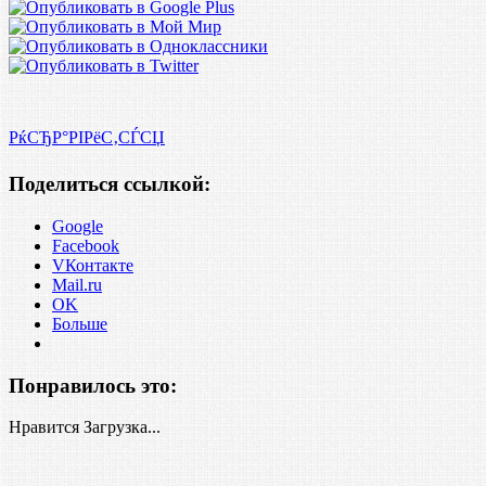
РќСЂР°РІРёС‚СЃСЏ
Поделиться ссылкой:
Google
Facebook
VКонтакте
Mail.ru
OK
Больше
Понравилось это:
Нравится
Загрузка...