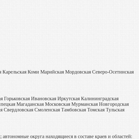
я Карельская Коми Марийская Мордовская Северо-Осетинская
я Горьковская Ивановская Иркутская Калининградская
ипецкая Магаданская Московская Мурманская Новгородская
я Свердловская Смоленская Тамбовская Томская Тульская
 автономные округа находящиеся в составе краев и областей: