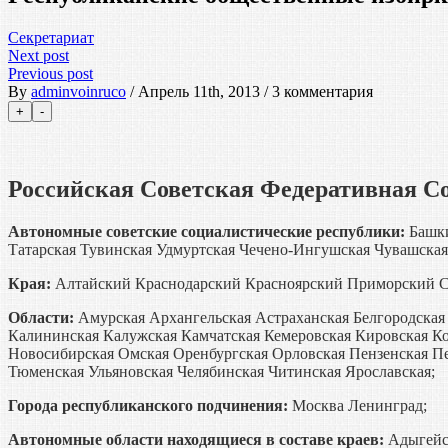
Секретариат
Next post
Previous post
By
adminvoinruco
/ Апрель 11th, 2013 / 3 комментария
Российская Советская Федеративная С
Автономные советские социалистические республики:
Башки
Татарская Тувинская Удмуртская Чечено-Ингушская Чувашская
Края:
Алтайский Краснодарский Красноярский Приморский С
Области:
Амурская Архангельская Астраханская Белгородская
Калининская Калужская Камчатская Кемеровская Кировская К
Новосибирская Омская Оренбургская Орловская Пензенская Пер
Тюменская Ульяновская Челябинская Читинская Ярославская;
Города республиканского подчинения:
Москва Ленинград;
Автономные области находящиеся в составе краев:
Адыгейск