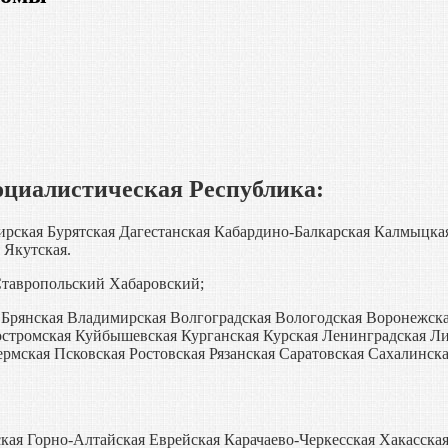
оциалистическая Республика:
рская Бурятская Дагестанская Кабардино-Балкарская Калмыцка
 Якутская.
тавропольский Хабаровский;
 Брянская Владимирская Волгоградская Вологодская Воронежска
остромская Куйбышевская Курганская Курская Ленинградская Л
мская Псковская Ростовская Рязанская Саратовская Сахалинска
ая Горно-Алтайская Еврейская Карачаево-Черкесская Хакасская;