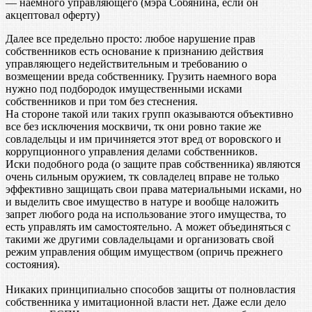
— наемного управляющего (мэра Собянина, если он
акцептовал оферту)
Далее все предельно просто: любое нарушение прав
собственников есть основание к признанию действия
управляющего недействительным и требованию о
возмещении вреда собственнику. Грузить наемного вора
нужно под подбородок имущественными исками
собственников и при том без стеснения.
На стороне такой или таких групп оказываются объективно
все без исключения москвичи, тк они ровно такие же
совладельцы и им причиняется этот вред от воровского и
коррупционного управления делами собственников.
Иски подобного рода (о защите прав собственника) являются
очень сильным оружием, тк совладелец вправе не только
эффективно защищать свои права материальными исками, но
и выделить свое имущество в натуре и вообще наложить
запрет любого рода на использование этого имущества, то
есть управлять им самостоятельно. А может объединяться с
такими же другими совладельцами и организовать свой
режим управления общим имуществом (опричь прежнего
состояния).
Никаких принципиально способов защиты от полновластия
собственника у имитационной власти нет. Даже если дело