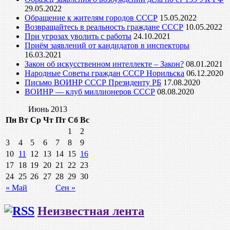
29.05.2022
Обращение к жителям городов СССР
15.05.2022
Возвращайтесь в реальность граждане СССР
10.05.2022
При угрозах уволить с работы
24.10.2021
Приём заявлений от кандидатов в инспекторы
16.03.2021
Закон об искусственном интеллекте – Закон?
08.01.2021
Народные Советы граждан СССР Норильска
06.12.2020
Письмо ВОИНР СССР Президенту РБ
17.08.2020
ВОИНР — клуб миллионеров СССР
08.08.2020
Июнь 2013
Пн
Вт
Ср
Чт
Пт
Сб
Вс
1
2
3
4
5
6
7
8
9
10
11
12
13
14
15
16
17
18
19
20
21
22
23
24
25
26
27
28
29
30
« Май
Сен »
Неизвестная лента