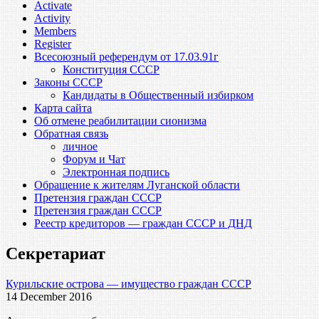
Activate
Activity
Members
Register
Всесоюзный референдум от 17.03.91г
Конституция СССР
Законы СССР
Кандидаты в Общественный избирком
Карта сайта
Об отмене реабилитации сионизма
Обратная связь
личное
Форум и Чат
Электронная подпись
Обращение к жителям Луганской области
Претензия граждан СССР
Претензия граждан СССР
Реестр кредиторов — граждан СССР и ДНД
Секретариат
Курильские острова — имущество граждан СССР
14 December 2016