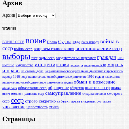
Архив
Архив
тэги
ВОИнР
война в
Суд народа
Право
ВОИНР СССР
банк народу
ссср
восстановление ссср
вопросы голосования
войны ссср
выборы
граждан
иго
годы ссср
гнёт
государственный переворот
инсценировка
мораль
именно
имущества
культура
материалы ВОИ
и право
на самом деле
национально-освободительное движение кыргызского
народа 1916 года
национально освободительное движение 1916 года в казахстане
обман и возмездие
национально освободительное движение в индии
обращение
политика ссср
права
образование ссср
общество
обнарбанк
самоуправление
смотреть
развитие ссср
следование цели
программа вои
ссср
ссср
строго секретно
субъект права владения
также
суд
управление
этика
целостность
Страницы