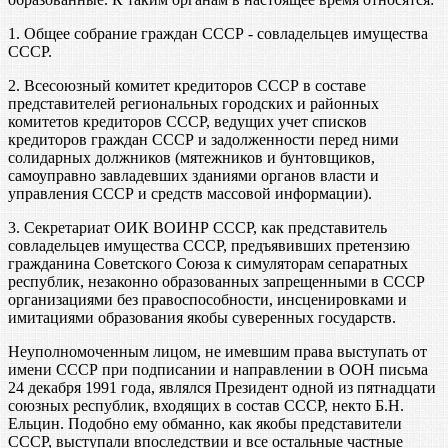
1. Общее собрание граждан СССР - совладельцев имущества
СССР.
2. Всесоюзный комитет кредиторов СССР в составе
представителей региональных городских и районных
комитетов кредиторов СССР, ведущих учет списков
кредиторов граждан СССР и задолженности перед ними
солидарных должников (мятежников и бунтовщиков,
самоуправно завладевших зданиями органов власти и
управления СССР и средств массовой информации).
3. Секретариат ОИК ВОИНР СССР, как представитель
совладельцев имущества СССР, предъявивших претензию
гражданина Советского Союза к симуляторам сепаратных
республик, незаконно образованных запрещенными в СССР
организациями без правоспособности, инсценировками и
имитациями образования якобы суверенных государств.
Неуполномоченным лицом, не имевшим права выступать от
имени СССР при подписании и направлении в ООН письма
24 декабря 1991 года, являлся Президент одной из пятнадцати
союзных республик, входящих в состав СССР, некто Б.Н.
Ельцин. Подобно ему обманно, как якобы представители
СССР, выступали впоследствии и все остальные частные