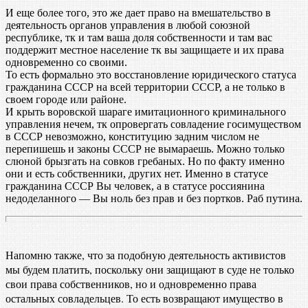
И еще более того, это же дает право на вмешательство в
деятельность органов управления в любой союзной
республике, тк и там ваша доля собственности и там вас
поддержит местное население тк вы защищаете и их права
одновременно со своими.
То есть формально это восстановление юридического статуса
гражданина СССР на всей территории СССР, а не только в
своем городе или районе.
И крыть воровской шараге имитационного криминального
управления нечем, тк опровергать совладение госимуществом
в СССР невозможно, конституцию задним числом не
перепишешь и законы СССР не вымараешь. Можно только
слюной брызгать на совков гребаных. Но по факту именно
они и есть собственники, других нет. Именно в статусе
гражданина СССР Вы человек, а в статусе россиянина
недоделанного — Вы ноль без прав и без портков. Раб путина.
Напомню также, что за подобную деятельность активистов
мы будем платить, поскольку они защищают в суде не только
свои права собственников, но и одновременно права
остальных совладельцев. То есть возвращают имущество в