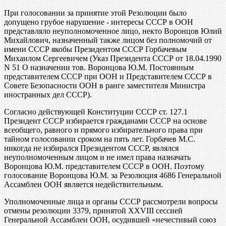
При голосовании за принятие этой Резолюции было
допущено грубое нарушение - интересы СССР в ООН
представляло неуполномоченное лицо, некто Воронцов Юлий
Михайлович, назначенный также лицом без полномочий от
имени СССР якобы Президентом СССР Горбачевым
Михаилом Сергеевичем (Указ Президента СССР от 18.04.1990
N 51 О назначении тов. Воронцова Ю.М. Постоянным
представителем СССР при ООН и Представителем СССР в
Совете Безопасности ООН в ранге заместителя Министра
иностранных дел СССР).
Согласно действующей Конституции СССР ст. 127.1
Президент СССР избирается гражданами СССР на основе
всеобщего, равного и прямого избирательного права при
тайном голосовании сроком на пять лет. Горбачев М.С.
никогда не избирался Президентом СССР, являлся
неуполномоченным лицом и не имел права назначать
Воронцова Ю.М. представителем СССР в ООН. Поэтому
голосование Воронцова Ю.М. за Резолюция 4686 Генеральной
Ассамблеи ООН является недействительным.
Уполномоченные лица и органы СССР рассмотрели вопросы
отмены резолюции 3379, принятой XXVIII сессией
Генеральной Ассамблеи ООН, осудившей «нечестивый союз