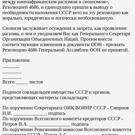
между южноафриканским расизмом и сионизмом»,
Резолюцией 4686, и единодушно пришли к выводу о
необходимости наложения СССР вето на эту резолюцию как
морально, юридически и логически необоснованную.
Сионизм заслуживает осуждения и запрета, как проявление
расизма, о чем и уведомляем Вас как Генерального Секретаря
Организации Объединенных Наций. Просим внести
соответствующие изменения в документы ООН - признать
Резолюцию 4686 Генеральной Ассамблеи ООН не принятой.
Приложения:
_______
________
________
Всего _____ листов
Подписи совладельцев имущества СССР и органов,
представляющих интересы совладельцев:
По поручению Секретариата ОИК ВОИНР СССР - Смирнов
Н.И. ______________ подпись
По поручению Всесоюзного комитета кредиторов СССР -
Петров В.А. _________________ подпись
По поручению Ревизионной комиссии Всесоюзного комитета
кредиторов СССР - Попов А.С. _____________ подпись