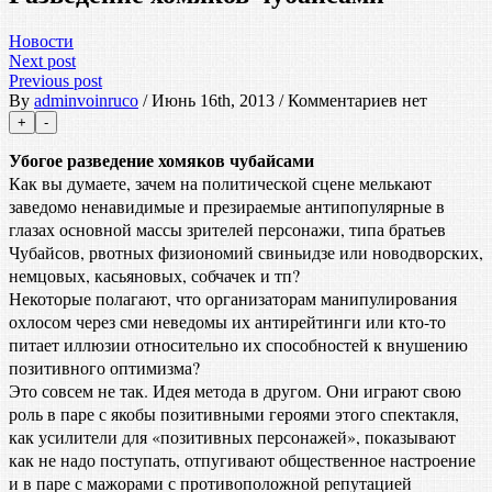
Новости
Next post
Previous post
By
adminvoinruco
/ Июнь 16th, 2013 / Комментариев нет
Убогое разведение хомяков чубайсами
Как вы думаете, зачем на политической сцене мелькают
заведомо ненавидимые и презираемые антипопулярные в
глазах основной массы зрителей персонажи, типа братьев
Чубайсов, рвотных физиономий свиньидзе или новодворских,
немцовых, касьяновых, собчачек и тп?
Некоторые полагают, что организаторам манипулирования
охлосом через сми неведомы их антирейтинги или кто-то
питает иллюзии относительно их способностей к внушению
позитивного оптимизма?
Это совсем не так. Идея метода в другом. Они играют свою
роль в паре с якобы позитивными героями этого спектакля,
как усилители для «позитивных персонажей», показывают
как не надо поступать, отпугивают общественное настроение
и в паре с мажорами с противоположной репутацией