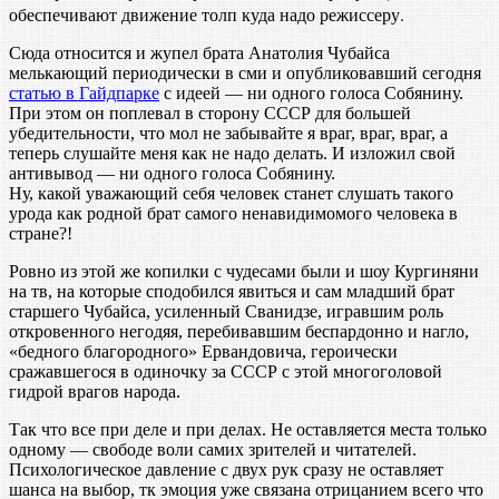
обеспечивают движение толп куда надо режиссеру.
Сюда относится и жупел брата Анатолия Чубайса
мелькающий периодически в сми и опубликовавший сегодня
статью в Гайдпарке
с идеей — ни одного голоса Собянину.
При этом он поплевал в сторону СССР для большей
убедительности, что мол не забывайте я враг, враг, враг, а
теперь слушайте меня как не надо делать. И изложил свой
антивывод — ни одного голоса Собянину.
Ну, какой уважающий себя человек станет слушать такого
урода как родной брат самого ненавидимомого человека в
стране?!
Ровно из этой же копилки с чудесами были и шоу Кургиняни
на тв, на которые сподобился явиться и сам младший брат
старшего Чубайса, усиленный Сванидзе, игравшим роль
откровенного негодяя, перебивавшим беспардонно и нагло,
«бедного благородного» Ервандовича, героически
сражавшегося в одиночку за СССР с этой многоголовой
гидрой врагов народа.
Так что все при деле и при делах. Не оставляется места только
одному — свободе воли самих зрителей и читателей.
Психологическое давление с двух рук сразу не оставляет
шанса на выбор, тк эмоция уже связана отрицанием всего что