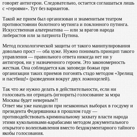
говорят антигерои. Следовательно, остается соглашаться лишь
с «героями». Тут без вариантов.
Такой же прием был организован и знаменитым театром
противостоянии болотного мутинга и поклонного путинга.
Искусственная альтернатива — или за врагов народа
либерастов или за патриота Путина.
Метод психологической защиты от такого манипулирования
довольно прост — оба хуже. Нужно понимать принцип такого
управления — правильного ответа никогда нет ни у
антигероя, ни у назначенного героем. Это закономерность
жесткая. Она соблюдается как заповеди божьи при
организации таких приемов погонять стадо методом «Зрелищ
и пастбищ!» (разведения вокруг двух ложноцелей).
Так что же нужно делать в действительности, если ни
голосовать ни отрицать (игнорить) голосование за мэра
Москвы будет неверным?!
Ответ мы уже находили при незаконных выборах в госдуму и
президента Федеряшника в прошлом году —
противодействовать криминальному захвату власти народа
этими кукольниками-карабасами методом документального
открытого волеизъявления вместо бездокументарного тайного
якобы голосования.