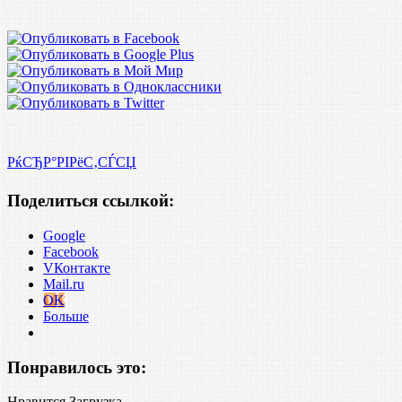
РќСЂР°РІРёС‚СЃСЏ
Поделиться ссылкой:
Google
Facebook
VКонтакте
Mail.ru
OK
Больше
Понравилось это:
Нравится
Загрузка...