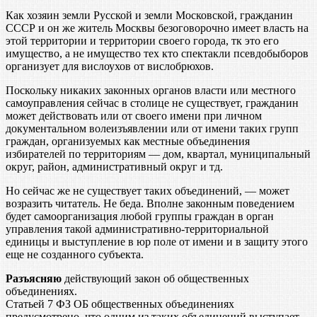
Как хозяин земли Русской и земли Московской, гражданин
СССР и он же житель Москвы безоговорочно имеет власть на
этой территории и территории своего города, тк это его
имущество, а не имущество тех кто спектакли псевдобыборов
организует для вислоухов от вислобрюхов.
Поскольку никаких законных органов власти или местного
самоуправления сейчас в столице не существует, гражданин
может действовать или от своего имени при личном
документальном волеизъявлении или от имени таких групп
граждан, организуемых как местные объединения
избирателей по территориям — дом, квартал, муниципальный
округ, район, административный округ и тд.
Но сейчас же не существует таких объединений, — может
возразить читатель. Не беда. Вполне законным поведением
будет самоорганизация любой группы граждан в орган
управления такой административно-территориальной
единицы и выступление в юр поле от имени и в защиту этого
еще не созданного субъекта.
Разъясняю
действующий закон об общественных
объединениях.
Статьей 7 ФЗ ОБ общественных объединениях
предусмотрено, что одним из таких объединений выступает