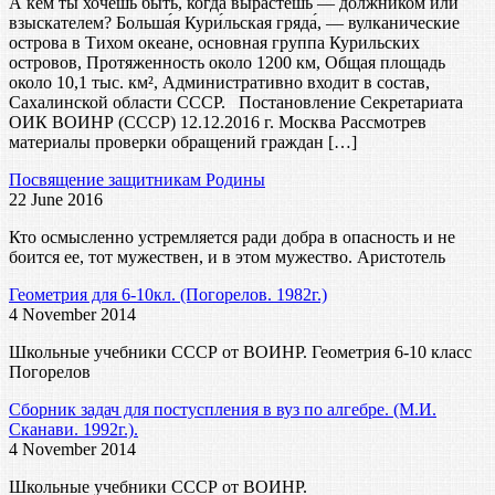
А кем ты хочешь быть, когда вырастешь — должником или
взыскателем? Больша́я Кури́льская гряда́, — вулканические
острова в Тихом океане, основная группа Курильских
островов, Протяженность около 1200 км, Общая площадь
около 10,1 тыс. км², Административно входит в состав,
Сахалинской области СССР. Постановление Секретариата
ОИК ВОИНР (СССР) 12.12.2016 г. Москва Рассмотрев
материалы проверки обращений граждан […]
Посвящение защитникам Родины
22 June 2016
Кто осмысленно устремляется ради добра в опасность и не
боится ее, тот мужествен, и в этом мужество. Аристотель
Геометрия для 6-10кл. (Погорелов. 1982г.)
4 November 2014
Школьные учебники СССР от ВОИНР. Геометрия 6-10 класс
Погорелов
Сборник задач для постуспления в вуз по алгебре. (М.И.
Сканави. 1992г.).
4 November 2014
Школьные учебники СССР от ВОИНР.