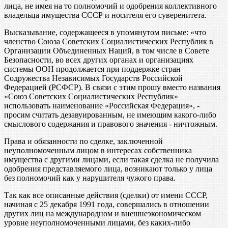
лица, не имея на то полномочий и одобрения коллективного
владельца имущества СССР и носителя его суверенитета.
Высказывание, содержащееся в упомянутом письме: «что
членство Союза Советских Социалистических Республик в
Организации Объединенных Наций, в том числе в Совете
Безопасности, во всех других органах и организациях
системы ООН продолжается при поддержке стран
Содружества Независимых Государств Российской
Федерацией (РСФСР). В связи с этим прошу вместо названия
«Союз Советских Социалистических Республик»
использовать наименование «Российская Федерация», -
просим считать дезавуированным, не имеющим какого-либо
смыслового содержания и правового значения - ничтожным.
Права и обязанности по сделке, заключенной
неуполномоченным лицом в интересах собственника
имущества с другими лицами, если такая сделка не получила
одобрения представляемого лица, возникают только у лица
без полномочий как у нарушителя чужого права.
Так как все описанные действия (сделки) от имени СССР,
начиная с 25 декабря 1991 года, совершались в отношении
других лиц на международном и внешнеэкономическом
уровне неуполномоченными лицами, без каких-либо