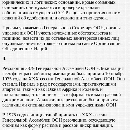
юридических и логических оснований, кроме обманных
оснований, они нуждаются в проверке органами
собственников имущества СССР с целью принятия по ним
решений об одобрении или отклонении этих сделок.
Просим уважаемого Генерального Секретаря ООН, органы
управления ООН учесть изложенные обстоятельства и
позицию, довести их до остальных заинтересованных лиц
опубликованием настоящего письма на сайте Организации
Объединенных Наций.
II.
Резолюция 3379 Генеральной Ассамблеи ООН «Ликвидация
всех форм расовой дискриминации» была принята 10 ноября
1975 года на XXX сессии Генеральной Ассамблеи ООН. Она
ставила Израиль в ряд с государствами, практикующими
апартеид, такими как Южная Африка и Родезия, и
постановляла, что сионизм — это форма расизма и расовой
дискриминации. Аналогичные резолюции были приняты
различными специализированными учреждениями ООН.
В 1975 году с инициативой принять на XXX сессии
Генеральной Ассамблеи ООН резолюцию, осуждающую
сионизм как форму расизма и расовой дискриминации,