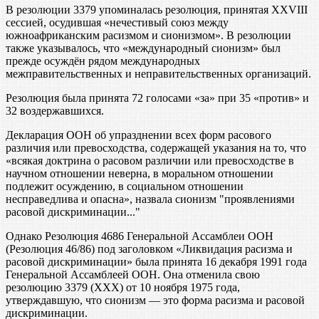
В резолюции 3379 упоминалась резолюция, принятая XXVIII
сессией, осудившая «нечестивый союз между
южноафриканским расизмом и сионизмом». В резолюции
также указывалось, что «международный сионизм» был
прежде осуждён рядом международных
межправительственных и неправительственных организаций.
Резолюция была принята 72 голосами «за» при 35 «против» и
32 воздержавшихся.
Декларация ООН об упразднении всех форм расового
различия или превосходства, содержащей указания на то, что
«всякая доктрина о расовом различии или превосходстве в
научном отношении неверна, в моральном отношении
подлежит осуждению, в социальном отношении
несправедлива и опасна», назвала сионизм "проявлениями
расовой дискриминации..."
Однако Резолюция 4686 Генеральной Ассамблеи ООН
(Резолюция 46/86) под заголовком «Ликвидация расизма и
расовой дискриминации» была принята 16 декабря 1991 года
Генеральной Ассамблеей ООН. Она отменила свою
резолюцию 3379 (ХХХ) от 10 ноября 1975 года,
утверждавшую, что сионизм — это форма расизма и расовой
дискриминации.