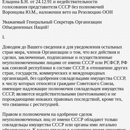
Ельцина Б.Н. от 24.12.91 и недействительности
голосования представителя СССР без полномочий
Воронцова Ю.М., наложении вето на Резолюцию ООН
Уважаемый Генеральный Секретарь Организации
Объединенных Наций!
I.
Доводим до Вашего сведения и для уведомления остальных
стран мира, членов Организации о том, что все действия и
сделки, заключенные, подписанные и осуществленные
неуполномоченными лицами от имени СССР или РСФСР, РФ
как союзной республики в составе СССР, в отношении других
стран, государств, коммерческих и международных
организаций, без одобрения совладельцами имущества СССР,
к числу которых относятся граждане Советского Союза,
имеющие надлежащие полномочия совладельцев имущества
СССР, являются недействительными (ничтожными) и не
порождающими никаких правовых последствий, кроме тех,
что связанны с реституцией.
Правом и полномочием на одобрение сделок
неуполномоченных лиц от имени СССР обладают только
совладельцы имущества СССР или органы ими легально
образованные. К таким органам в настоящее время относятся: