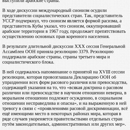
выступили арабские страны.
В ходе дискуссии международный сионизм осудили
представители социалистических стран. Так, представитель
УССР подчеркнул, что сионизм является формой расизма, а
представитель Кубы указал, что сионизм, оккупировавший
арабские территории в 1967 году, продолжает препятствовать
осуществлению основных прав коренного населения.
В результате длительной дискуссии XXX сессия Генеральной
Ассамблеи ООН приняла резолюцию 3379. Резолюцию
поддержали арабские страны, страны третьего мира и
социалистического блока.
В ней содержалось напоминание о принятой на XVIII сессии
резолюции, которая провозглашала Декларацию ООН об
упразднении всех форм расового различия или превосходства,
содержащей указания на то, что «всякая доктрина о расовом
различии или превосходстве в научном отношении неверна, в
моральном отношении подлежит осуждению, в социальном
отношении несправедлива и опасна», и на выраженную в ней
тревогу в связи с «проявлениями расовой дискриминации, всё
ещё имеющими место в некоторых районах мира, которая в
ряде случаев укореняется правительствами отдельных стран
путём законодательных, административных или других мер».