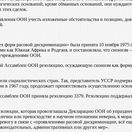
огических оснований, кроме обманных оснований, они нуждают
 этих сделок.
вления ООН учесть изложенные обстоятельства и позицию, дов
й.
х форм расовой дискриминации» была принята 10 ноября 1975 
ими как Южная Африка и Родезия, и постановляла, что сионизм
 учреждениями ООН.
ной Ассамблеи ООН резолюцию, осуждающую сионизм как форму 
ли социалистических стран. Так, представитель УССР подчеркну
ии в 1967 году, продолжает препятствовать осуществлению осно
Ассамблеи ООН приняла резолюцию 3379. Резолюцию поддержали 
езолюции, которая провозглашала Декларацию ООН об упразднен
различии или превосходстве в научном отношении неверна, в мо
ревогу в связи с «проявлениями расовой дискриминации, всё ещ
законодательных, административных или других мер».