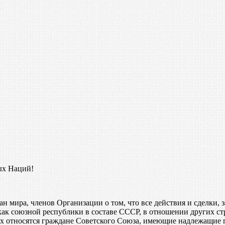
ых Наций!
ан мира, членов Организации о том, что все действия и сделки
 союзной республики в составе СССР, в отношении других стр
ых относятся граждане Советского Союза, имеющие надлежащие