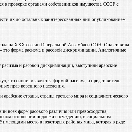
ся в проверке органами собственников имущества СССР с
ести их до остальных заинтересованных лиц опубликованием
года на XXX сессии Генеральной Ассамблеи ООН. Она ставила
 — это форма расизма и расовой дискриминации. Аналогичные
расизма и расовой дискриминации, выступили арабские
л, что сионизм является формой расизма, а представитель
вных прав коренного населения.
арабские страны, страны третьего мира и социалистического
ии всех форм расового различия или превосходства,
ральном отношении подлежит осуждению, в социальном
ё имеющими место в некоторых районах мира, которая в ряде