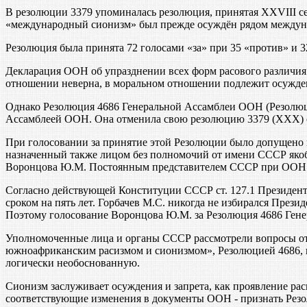
В резолюции 3379 упоминалась резолюция, принятая XXVIII с
«международный сионизм» был прежде осуждён рядом междун
Резолюция была принята 72 голосами «за» при 35 «против» и 
Декларация ООН об упразднении всех форм расового различия и
отношении неверна, в моральном отношении подлежит осужден
Однако Резолюция 4686 Генеральной Ассамблеи ООН (Резолюци
Ассамблеей ООН. Она отменила свою резолюцию 3379 (ХХХ) от
При голосовании за принятие этой Резолюции было допущено
назначенный также лицом без полномочий от имени СССР яко
Воронцова Ю.М. Постоянным представителем СССР при ООН и
Согласно действующей Конституции СССР ст. 127.1 Президент
сроком на пять лет. Горбачев М.С. никогда не избирался Пре
Поэтому голосование Воронцова Ю.М. за Резолюция 4686 Ген
Уполномоченные лица и органы СССР рассмотрели вопросы от
южноафриканским расизмом и сионизмом», Резолюцией 4686, 
логически необоснованную.
Сионизм заслуживает осуждения и запрета, как проявление ра
соответствующие изменения в документы ООН - признать Рез