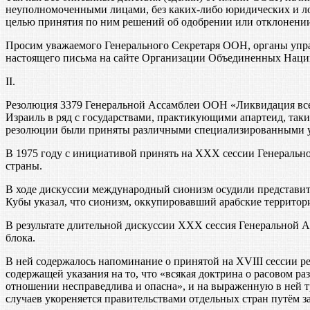
неуполномоченными лицами, без каких-либо юридических и л
целью принятия по ним решений об одобрении или отклонении
Просим уважаемого Генерального Секретаря ООН, органы упра
настоящего письма на сайте Организации Объединенных Наци
II.
Резолюция 3379 Генеральной Ассамблеи ООН «Ликвидация все
Израиль в ряд с государствами, практикующими апартеид, так
резолюции были приняты различными специализированными
В 1975 году с инициативой принять на XXX сессии Генераль
страны.
В ходе дискуссии международный сионизм осудили представите
Кубы указал, что сионизм, оккупировавший арабские территор
В результате длительной дискуссии XXX сессия Генеральной 
блока.
В ней содержалось напоминание о принятой на XVIII сессии р
содержащей указания на то, что «всякая доктрина о расовом 
отношении несправедлива и опасна», и на выраженную в ней т
случаев укореняется правительствами отдельных стран путём 