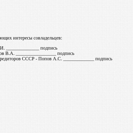
яющих интересы совладельцев:
. ______________ подпись
ов В.А. _________________ подпись
редиторов СССР - Попов А.С. _____________ подпись