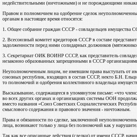
недействительными (ничтожными) и не порождающими никаких 
Правом и полномочием на одобрение сделок неуполномоченны
органам в настоящее время относятся:
1. Общее собрание граждан СССР - совладельцев имущества С
2. Всесоюзный комитет кредиторов СССР в составе представи
задолженности перед ними солидарных должников (мятежников
3. Секретариат ОИК ВОИНР СССР, как представитель совладе
незаконно образованных запрещенными в СССР организациями 
Неуполномоченным лицом, не имевшим права выступать от име
союзных республик, входящих в состав СССР, некто Б.Н. Ельци
то полномочий и одобрения коллективного владельца имуществ
Высказывание, содержащееся в упомянутом письме: «что член
во всех других органах и организациях системы ООН продолж
вместо названия «Союз Советских Социалистических Республи
смыслового содержания и правового значения - ничтожным.
Права и обязанности по сделке, заключенной неуполномоченны
лица, возникают только у лица без полномочий как у нарушите
Так как все описанные действия (сделки) от имени СССР, нач