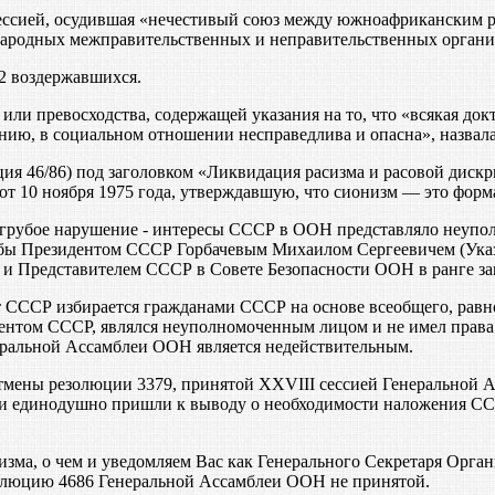
ессией, осудившая «нечестивый союз между южноафриканским р
ародных межправительственных и неправительственных органи
32 воздержавшихся.
ли превосходства, содержащей указания на то, что «всякая док
ию, в социальном отношении несправедлива и опасна», назвала
я 46/86) под заголовком «Ликвидация расизма и расовой дискр
 10 ноября 1975 года, утверждавшую, что сионизм — это форм
 грубое нарушение - интересы СССР в ООН представляло неуп
бы Президентом СССР Горбачевым Михаилом Сергеевичем (Указ 
 Представителем СССР в Совете Безопасности ООН в ранге за
 СССР избирается гражданами СССР на основе всеобщего, равно
зидентом СССР, являлся неуполномоченным лицом и не имел пра
еральной Ассамблеи ООН является недействительным.
мены резолюции 3379, принятой XXVIII сессией Генеральной 
и единодушно пришли к выводу о необходимости наложения ССС
сизма, о чем и уведомляем Вас как Генерального Секретаря Ор
олюцию 4686 Генеральной Ассамблеи ООН не принятой.