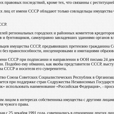
правовых последствий, кроме тех, что связанны с реституцие
х лиц от имени СССР обладают только совладельцы имущества 
ССР.
телей региональных городских и районных комитетов кредиторо
 и бунтовщиков, самоуправно завладевших зданиями органов в
льцев имущества СССР, предъявивших претензию гражданина Со
без правоспособности, инсценировками и имитациями образова
ни СССР при подписании и направлении в ООН письма 24 декаб
н. Подобно ему обманно, как якобы представители СССР, выступ
а СССР и носителя его суверенитета.
ство Союза Советских Социалистических Республик в Организац
ается при поддержке стран Содружества Независимых Государст
к» использовать наименование «Российская Федерация», - прос
м лицом в интересах собственника имущества с другими лицами,
ля чужого права.
иная с 25 декабря 1991 года, совершались в отношении других 