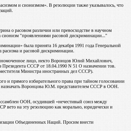
асизмом и сионизмом». В резолюции также указывалось, что
заций.
трина о расовом различии или превосходстве в научном
 сионизм "проявлениями расовой дискриминации..."
иминации» была принята 16 декабря 1991 года Генеральной
а расизма и расовой дискриминации.
олномоченное лицо, некто Воронцов Юлий Михайлович,
Президента СССР от 18.04.1990 N 51 О назначении тов.
местителя Министра иностранных дел СССР).
го и прямого избирательного права при тайном голосовании
ва назначать Воронцова Ю.М. представителем СССР в ООН.
Ассамблеи ООН, осудившей «нечестивый союз между
Р вето на эту резолюцию как морально, юридически и
ганизации Объединенных Наций. Просим внести