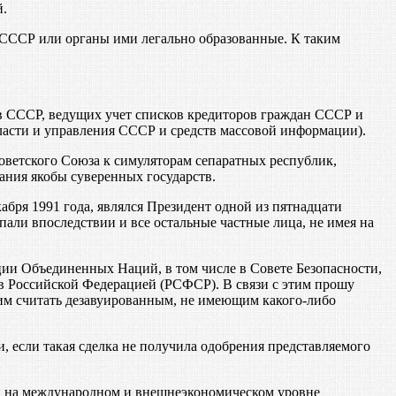
й.
СССР или органы ими легально образованные. К таким
в СССР, ведущих учет списков кредиторов граждан СССР и
ласти и управления СССР и средств массовой информации).
ветского Союза к симуляторам сепаратных республик,
ния якобы суверенных государств.
ря 1991 года, являлся Президент одной из пятнадцати
али впоследствии и все остальные частные лица, не имея на
ии Объединенных Наций, в том числе в Совете Безопасности,
в Российской Федерацией (РСФСР). В связи с этим прошу
им считать дезавуированным, не имеющим какого-либо
 если такая сделка не получила одобрения представляемого
лиц на международном и внешнеэкономическом уровне