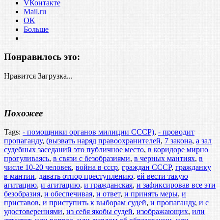
VКонтакте
Mail.ru
OK
Больше
Понравилось это:
Нравится
Загрузка...
Похожее
Tags:
- помощники органов милиции СССР)
,
- проводит
пропаганду
,
(вызвать наряд правоохранителей
,
7 закона
,
а зал
судебных заседаний это публичное место
,
в коридоре мирно
прогуливаясь
,
в связи с безобразиями
,
в черных мантиях
,
в
числе 10-20 человек
,
война в ссср
,
граждан СССР
,
гражданку
в мантии
,
давать отпор преступлению
,
ей вести такую
агитацию
,
и агитацию
,
и гражданская
,
и зафиксировав все эти
безобразия
,
и обеспечивая
,
и ответ
,
и принять меры
,
и
приставов
,
и приступить к выборам судей
,
и пропаганду
,
и с
удостоверениями
,
из себя якобы судей
,
изображающих
,
или