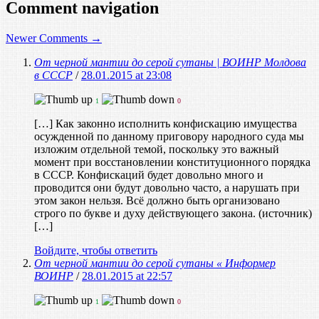
Comment navigation
Newer Comments →
От черной мантии до серой сутаны | ВОИНР Молдова
в СССР
/
28.01.2015 at 23:08
1
0
[…] Как законно исполнить конфискацию имущества
осужденной по данному приговору народного суда мы
изложим отдельной темой, поскольку это важный
момент при восстановлении конституционного порядка
в СССР. Конфискаций будет довольно много и
проводится они будут довольно часто, а нарушать при
этом закон нельзя. Всё должно быть организовано
строго по букве и духу действующего закона. (источник)
[…]
Войдите, чтобы ответить
От черной мантии до серой сутаны « Информер
ВОИНР
/
28.01.2015 at 22:57
1
0