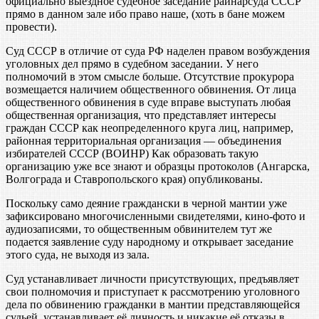
официально выездное судебное заседание райнарсуда СССР
прямо в данном зале ибо право наше, (хоть в бане можем
провести).
Суд СССР в отличие от суда РФ наделен правом возбуждения
уголовных дел прямо в судебном заседании. У него
полномочий в этом смысле больше. Отсутствие прокурора
возмещается наличием общественного обвинения. От лица
общественного обвинения в суде вправе выступать любая
общественная организация, что представляет интересы
граждан СССР как неопределенного круга лиц, например,
районная территориальная организация — объединения
избирателей СССР (ВОИНР) Как образовать такую
организацию уже все знают и образцы протоколов (Ангарска,
Волгограда и Ставропольского края) опубликованы.
Поскольку само деяние граждански в черной мантии уже
зафиксировано многочисленными свидетелями, кино-фото и
аудиозаписями, то общественным обвинителем тут же
подается заявление суду народному и открывает заседание
этого суда, не выходя из зала.
Суд устанавливает личности присутствующих, предъявляет
свои полномочия и приступает к рассмотрению уголовного
дела по обвинению гражданки в мантии представляющейся
судьей, устанавливает её личность и никакие её отказы в