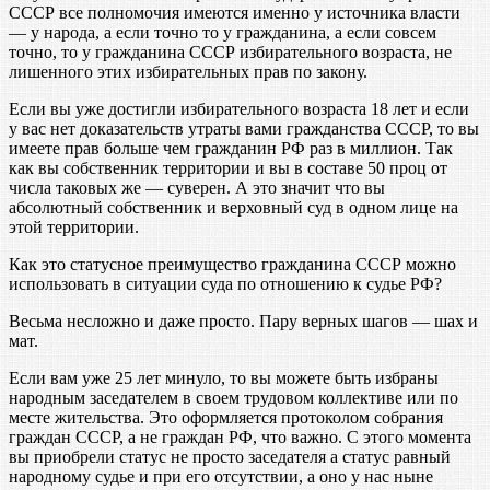
СССР все полномочия имеются именно у источника власти
— у народа, а если точно то у гражданина, а если совсем
точно, то у гражданина СССР избирательного возраста, не
лишенного этих избирательных прав по закону.
Если вы уже достигли избирательного возраста 18 лет и если
у вас нет доказательств утраты вами гражданства СССР, то вы
имеете прав больше чем гражданин РФ раз в миллион. Так
как вы собственник территории и вы в составе 50 проц от
числа таковых же — суверен. А это значит что вы
абсолютный собственник и верховный суд в одном лице на
этой территории.
Как это статусное преимущество гражданина СССР можно
использовать в ситуации суда по отношению к судье РФ?
Весьма несложно и даже просто. Пару верных шагов — шах и
мат.
Если вам уже 25 лет минуло, то вы можете быть избраны
народным заседателем в своем трудовом коллективе или по
месте жительства. Это оформляется протоколом собрания
граждан СССР, а не граждан РФ, что важно. С этого момента
вы приобрели статус не просто заседателя а статус равный
народному судье и при его отсутствии, а оно у нас ныне