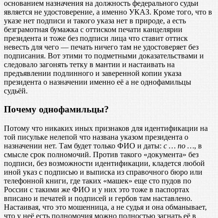
основанием назначения на должность федерального судьи
является не удостоверение, а именно УКАЗ. Кроме того, что в
указе нет подписи и такого указа нет в природе, а есть
безграмотная бумажка с оттиском печати канцелярии
президента и тоже без подписи лица что ставит оттиск
невесть для чего — печать ничего там не удостоверяет без
подписания. Вот этими то подметными доказательствами и
следовало загонять тетку в мантии и настаивать на
предъявлении подлинного и заверенной копии указа
президента о назначении именно её а не однофамильцы
судьёй.
Почему однофамильцы?
Потому что никаких иных признаков для идентификации на
той писульке нелепой что названа указом президента о
назначении нет. Там будет только ФИО и даты:
с … по …
, в
смысле срок полномочий. Против такого «документа» без
подписи, без возможности идентификации, кладется любой
иной указ с подписью и выписка из справочного бюро или
телефонной книги, где таких «машек» еще сто пудов по
России с такими же ФИО и у них это тоже в паспортах
вписано и печатей и подписей и гербов там наставлено.
Настаивая, что это мошенница, а не судья и она обманывает,
что у неё есть полномочия можно полностью загнать её в