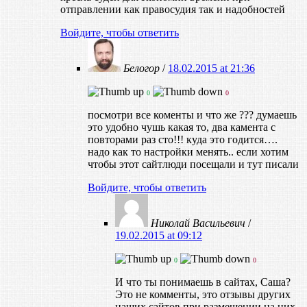
отправлении как правосудия так и надобностей
Войдите, чтобы ответить
Белогор
/
18.02.2015 at 21:36
0
0
посмотри все коменты и что же ??? думаешь
это удобно чушь какая то, два камента с
повторами раз сто!!! куда это годится….
надо как то настройки менять.. если хотим
чтобы этот сайтлюди посещали и тут писали
Войдите, чтобы ответить
Николай Васильевич
/
19.02.2015 at 09:12
0
0
И что ты понимаешь в сайтах, Саша?
Это не комменты, это отзывы других
наших сайтов при размещении на них