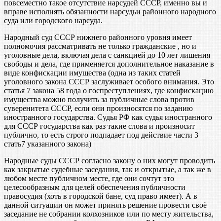
повсеместно такое отсутствие нарсудей СССР, именно вы и
вправе исполнять обязанности нарсудьи районного народного
суда или городского нарсуда.
Народный суд СССР нижнего районного уровня имеет
полномочия рассматривать не только гражданские , но и
уголовные дела, включая дела с санкцией до 10 лет лишения
свободы и дела, где применяется дополнительное наказание в
виде конфискации имущества (одна из таких статей
уголовного закона СССР заслуживает особого внимания. Это
статья 7 закона 58 года о госпреступлениях, где конфискацию
имущества можно получить за публичные слова против
суверенитета СССР, если они произносятся по заданию
иностранного государства. Судья РФ как судья иностранного
для СССР государства как раз такие слова и произносит
публично, то есть строго подпадает под действие части 3
стать7 указанного закона)
Народные суды СССР согласно закону о них могут проводить
как закрытые судебные заседания, так и открытые, а так же в
любом месте публичном месте, где они сочтут это
целесообразным для целей обеспечения публичности
правосудия (хоть в городской бане, суд право имеет). А в
данной ситуации он может принять решение провести своё
заседание не собрании колхозников или по месту жительства,