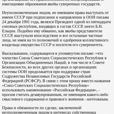
имитациями образования якобы суверенных государств.
Неуполномоченным лицом, не имевшим права выступать от
имени СССР при подписании и направлении в ООН письма
24 декабря 1991 года, являлся Президент одной из пятнадцати
союзных республик, входящих в состав СССР, некто Б.Н.
Ельцин. Подобно ему обманно, как якобы представители
СССР, выступали впоследствии и все остальные частные
лица, не имея на то полномочий и одобрения коллективного
владельца имущества СССР и носителя его суверенитета.
Высказывание, содержащееся в упомянутом письме: «что
членство Союза Советских Социалистических Республик в
Организации Объединенных Наций, в том числе в Совете
Безопасности, во всех других органах и организациях
системы ООН продолжается при поддержке стран
Содружества Независимых Государств Российской
Федерацией (РСФСР). В связи с этим прошу вместо названия
«Союз Советских Социалистических Республик»
использовать наименование «Российская Федерация», -
просим считать дезавуированным, не имеющим какого-либо
смыслового содержания и правового значения - ничтожным.
Права и обязанности по сделке, заключенной
неуполномоченным лицом в интересах собственника