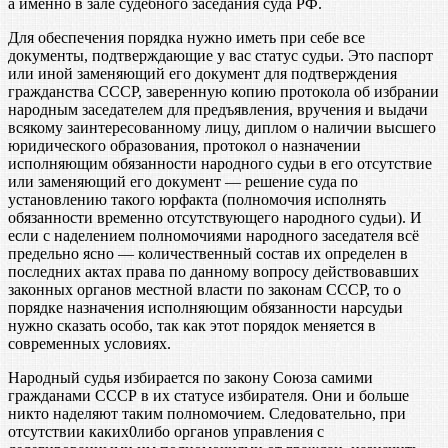
а именно в зале судебного заседания суда РФ.
Для обеспечения порядка нужно иметь при себе все
документы, подтверждающие у вас статус судьи. Это паспорт
или иной заменяющий его документ для подтверждения
гражданства СССР, заверенную копию протокола об избрании
народным заседателем для предъявления, вручения и выдачи
всякому заинтересованному лицу, диплом о наличии высшего
юридического образования, протокол о назначении
исполняющим обязанности народного судьи в его отсутствие
или заменяющий его документ — решение суда по
установлению такого юрфакта (полномочия исполнять
обязанности временно отсутствующего народного судьи). И
если с наделением полномочиями народного заседателя всё
предельно ясно — количественный состав их определен в
последних актах права по данному вопросу действовавших
законных органов местной власти по законам СССР, то о
порядке назначения исполняющим обязанности нарсудьи
нужно сказать особо, так как этот порядок меняется в
современных условиях.
Народный судья избирается по закону Союза самими
гражданами СССР в их статусе избирателя. Они и больше
никто наделяют таким полномочием. Следовательно, при
отсутствии каких0либо органов управления с