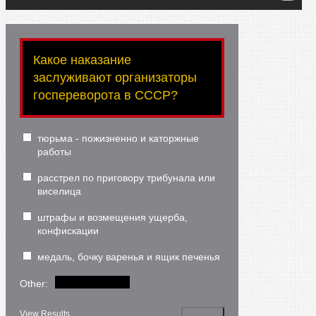
Какое наказание
заслуживают организаторы
госпереворота в СССР?
тюрьма - пожизненно и каторжные
работы
расстрел по приговору трибунала или
виселица
штрафы и возмещения ущерба,
конфискации
медаль, бочку варенья и ящик печенья
Other:
View Results