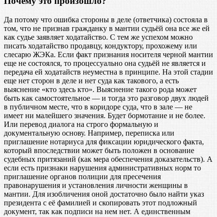
Почему это произошло?
Да потому что ошибка стороны в деле (ответчика) состояла в
том, что не признав гражданку в мантии судьёй она все же ей
как судье заявляет ходатайство. С тем же успехом можно
писать ходатайство продавцу, кондуктору, прохожему или
слесарю ЖЭКа. Если факт признания носителя черной мантии
еще не состоялся, то процессуально она судьёй не является и
передача ей ходатайств неуместна в принципе. На этой стадии
еще нет сторон в деле и нет суда как такового, а есть
выяснение «кто здесь кто». Выяснение такого рода может
быть как самостоятельное — и тогда это разговор двух людей
в публичном месте, что в коридоре суда, что в зале — не
имеет ни малейшего значения. Будет бормотание и не более.
Или перевод диалога на строго формальную и
документальную основу. Например, переписка или
приглашение нотариуса для фиксации юридического факта,
который впоследствии может быть положен в основание
судебных притязаний (как мера обеспечения доказательств). А
если есть признаки нарушения административных норм то
приглашение органов полиции для пресечения
правонарушения и установления личности женщины в
мантии. Для изобличения оной достаточно было найти указ
президента с её фамилией и скопировать этот подложный
документ, так как подписи на нем нет. А единственным