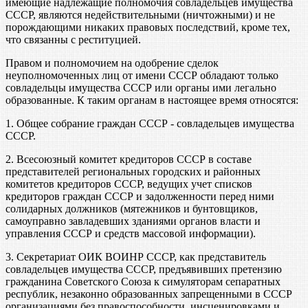
имеющие надлежащие полномочия совладельцев имущества
СССР, являются недействительными (ничтожными) и не
порождающими никаких правовых последствий, кроме тех,
что связанны с реституцией.
Правом и полномочием на одобрение сделок
неуполномоченных лиц от имени СССР обладают только
совладельцы имущества СССР или органы ими легально
образованные. К таким органам в настоящее время относятся:
1. Общее собрание граждан СССР - совладельцев имущества
СССР.
2. Всесоюзный комитет кредиторов СССР в составе
представителей региональных городских и районных
комитетов кредиторов СССР, ведущих учет списков
кредиторов граждан СССР и задолженности перед ними
солидарных должников (мятежников и бунтовщиков,
самоуправно завладевших зданиями органов власти и
управления СССР и средств массовой информации).
3. Секретариат ОИК ВОИНР СССР, как представитель
совладельцев имущества СССР, предъявивших претензию
гражданина Советского Союза к симуляторам сепаратных
республик, незаконно образованных запрещенными в СССР
организациями без правоспособности, инсценировками и