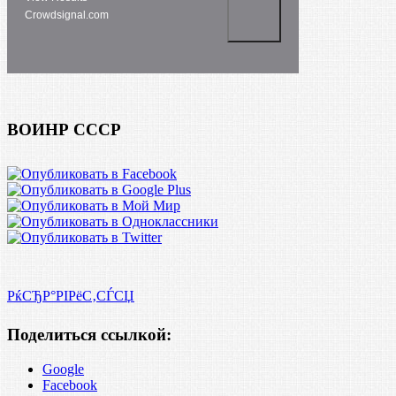
Crowdsignal.com
ВОИНР СССР
РќСЂР°РІРёС‚СЃСЏ
Поделиться ссылкой:
Google
Facebook