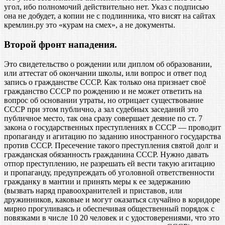
угол, ибо полномочий действительно нет. Указ с подписью
она не добудет, а копии не с подлинника, что висят на сайтах
кремлин.ру это «курам на смех», а не документы.
Второй фронт нападения.
Это свидетельство о рождении или диплом об образовании,
или аттестат об окончании школы, или вопрос и ответ под
запись о гражданстве СССР. Как только она признает своё
гражданство СССР по рождению и не может ответить на
вопрос об основании утраты, но отрицает существование
СССР при этом публично, а зал судебных заседаний это
публичное место, так она сразу совершает деяние по ст. 7
закона о государственных преступлениях в СССР — проводит
пропаганду и агитацию по заданию иностранного государства
против СССР. Пресечение такого преступления святой долг и
гражданская обязанность гражданина СССР. Нужно давать
отпор преступлению, не разрешать ей вести такую агитацию
и пропаганду, предупреждать об уголовной ответственности
гражданку в мантии и принять меры к ее задержанию
(вызвать наряд правоохранителей и приставов, или
дружинников, каковые и могут оказаться случайно в коридоре
мирно прогуливаясь и обеспечивая общественный порядок с
повязками в числе 10 20 человек и с удостоверениями, что это