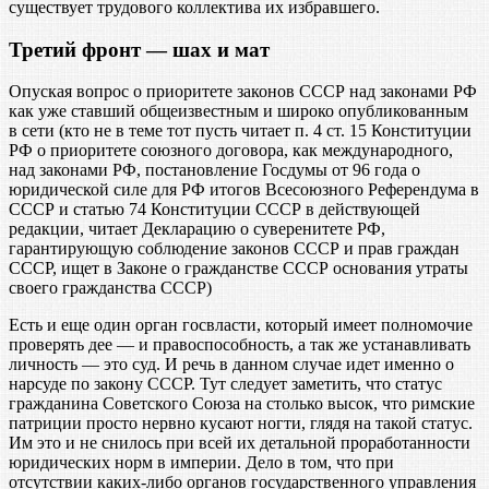
существует трудового коллектива их избравшего.
Третий фронт — шах и мат
Опуская вопрос о приоритете законов СССР над законами РФ
как уже ставший общеизвестным и широко опубликованным
в сети (кто не в теме тот пусть читает п. 4 ст. 15 Конституции
РФ о приоритете союзного договора, как международного,
над законами РФ, постановление Госдумы от 96 года о
юридической силе для РФ итогов Всесоюзного Референдума в
СССР и статью 74 Конституции СССР в действующей
редакции, читает Декларацию о суверенитете РФ,
гарантирующую соблюдение законов СССР и прав граждан
СССР, ищет в Законе о гражданстве СССР основания утраты
своего гражданства СССР)
Есть и еще один орган госвласти, который имеет полномочие
проверять дее — и правоспособность, а так же устанавливать
личность — это суд. И речь в данном случае идет именно о
нарсуде по закону СССР. Тут следует заметить, что статус
гражданина Советского Союза на столько высок, что римские
патриции просто нервно кусают ногти, глядя на такой статус.
Им это и не снилось при всей их детальной проработанности
юридических норм в империи. Дело в том, что при
отсутствии каких-либо органов государственного управления