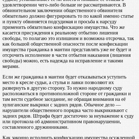
удовлетворении чего-либо больше не рассматриваются. В
обвинительном заключении общественного обвинителя
обязательно должно фигурировать то по какой именно статье
и пункту обвиняется подсудимая и просьба к нарсуду
применить обязательно конфискацию имущества. Что же
касается присуждения к реальному отбытию лишения
свободы, то полагаю это излишним и возможна отсрочка, так
как большой общественной опасности после конфискации
имущества гражданка в мантии представлять уже не будет и
отсрочить исполнение в части отбытия наказания (лишения
свободы) можно, есть надежда на исправление и такими
мерами.
Если же гражданка в мантии будет отказываться уступить
место в кресле судьи, а стулья и лавки позволяют их
развернуть в другую сторону. То нужно народному суду
расположиться в противоположной стороне от гражданки и
там вести судебное заседание, не обращая внимания на её
хулиганские выкрики с задних рядов. Обычное дело —
нарушители общественного порядка часто выкрикивают с
задних рядов. Штрафа будет достаточно за неуважение к суду
или протокола об административном правонарушении,
составленного дружинниками.
Как законно исполнить конфискацию имущества осужденной