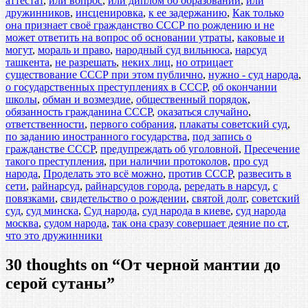
аттестат
,
или вопрос
,
или диплом об образовании
,
или
дружинников
,
инсценировка
,
к ее задержанию
,
Как только
она признает своё гражданство СССР по рождению и не
может ответить на вопрос об основании утраты
,
каковые и
могут
,
мораль и право
,
народный суд вильнюса
,
нарсуд
ташкента
,
не разрешать
,
неких лиц
,
но отрицает
существование СССР при этом публично
,
нужно - суд народа
,
о государственных преступлениях в СССР
,
об окончании
школы
,
обман и возмездие
,
общественный порядок
,
обязанность гражданина СССР
,
оказаться случайно
,
ответственности
,
первого собрания
,
плакаты советский суд
,
по заданию иностранного государства
,
под запись о
гражданстве СССР
,
предупреждать об уголовной
,
Пресечение
такого преступления
,
при наличии протоколов
,
про суд
народа
,
Проделать это всё можно
,
против СССР
,
развесить в
сети
,
райнарсуд
,
райнарсудов города
,
рередать в нарсуд
,
с
повязками
,
свидетельство о рождении
,
святой долг
,
советский
суд
,
суд минска
,
Суд народа
,
суд народа в киеве
,
суд народа
москва
,
судом народа
,
так она сразу совершает деяние по ст
,
что это дружинники
30 thoughts on “
От черной мантии до
серой сутаны
”