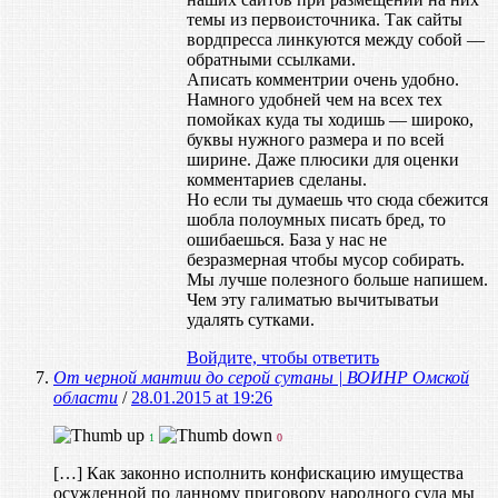
темы из первоисточника. Так сайты
вордпресса линкуются между собой —
обратными ссылками.
Аписать комментрии очень удобно.
Намного удобней чем на всех тех
помойках куда ты ходишь — широко,
буквы нужного размера и по всей
ширине. Даже плюсики для оценки
комментариев сделаны.
Но если ты думаешь что сюда сбежится
шобла полоумных писать бред, то
ошибаешься. База у нас не
безразмерная чтобы мусор собирать.
Мы лучше полезного больше напишем.
Чем эту галиматью вычитыватьи
удалять сутками.
Войдите, чтобы ответить
От черной мантии до серой сутаны | ВОИНР Омской
области
/
28.01.2015 at 19:26
1
0
[…] Как законно исполнить конфискацию имущества
осужденной по данному приговору народного суда мы