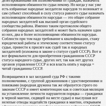
делегированными им полномочиями от граждан, назначить
исполняющим обязанности судьи некому. Но когда у нас уже
есть избранные народные заседатели нарсудов то возникает и
сам субъект способный в силу статуса равного судье назначать
исполняющим обязанности нарсудьи — это общее собрание
народных заседателей как высший орган судейского
сообщества района. Именно таким протоколом общего
собрания народных заседателей и может быть назначен один
из них, два и более исполняющими обязанности нарсудьи.
Соблюсти при том надо требование к квалификации, стажу
юридической работы и этическому соответствию статусу
судьи, привести к присяге как судей так и народных
заседателей (изложена в законе о статусе судей СССР). Вот и
все формальности для приобретения гражданином СССР
статуса народного судьи, других нет, так как нет других
органов управления СССР и вся власть опять у народа =
читай гражданина СССР.
Возвращаемся в зал заседаний суда РФ с такими
полномочиями, с группой дружинников с удостоверениями и
повязками (народная дружина так же образуется строго по
законам СССР и имеет компетенцию как и советская милиция
на установление личности нарушителя порядка — гражданки
в черной мантии, сидящей на месте судьи) и выслушав все
нелепые отводы ходатайств гражданки в мантии, открываем