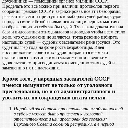
дружинники — помощники органов милиции СССР).
Проделать это всё можно при наличии протоколов первого
собрания граждан СССР и зафиксировав все эти безобразия,
развесить в сети и приступить к выборам судей райнарсудов
города в связи с безобразиями неких лиц в черных мантиях
изображающих из себя якобы судей. Тут важна доказательная
база и видеозаписи этих диалогов и доводов чтобы всем стало
ясно, что судьями они не являются, тогда резонно избирать
настоящих судей — судебных заседателей райнарсудов. Это
будет шлягер года на фоне роста безработицы. Идея
восстановления советских судов понравится всем кто
сталкивался с «путинскими судами» и они с великим
удовольствием присоединяться к смещению этих судей и
замещению их на настоящих.
Кроме того, у народных заседателей СССР
имеется иммунитет не только от уголовного
преследования, но и от административного и
уволить их по сокращению штата нельзя.
Народный заседатель при исполнении им обязанностей
в суде не может быть привлечен к уголовной
ответственности или арестован без согласия:
Верховного Совета союзной республики, а в период