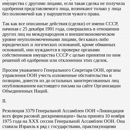
имущества с другими лицами, если такая сделка не получила
одобрения представляемого лица, возникают только у лица
без полномочий как у нарушителя чужого права.
Так как все описанные действия (сделки) от имени СССР,
начиная с 25 декабря 1991 года, совершались в отношении
других лиц на международном и внешнеэкономическом
уровне неуполномоченными лицами, без каких-либо
юридических и логических оснований, кроме обманных
оснований, они нуждаются в проверке органами
собственников имущества СССР с целью принятия по ним
решений об одобрении или отклонении этих сделок.
Просим уважаемого Генерального Секретаря ООН, органы
управления ООН учесть изложенные обстоятельства и
позицию, довести их до остальных заинтересованных лиц
опубликованием настоящего письма на сайте Организации
Объединенных Наций.
II.
Резолюция 3379 Генеральной Ассамблеи ООН «Ликвидация
всех форм расовой дискриминации» была принята 10 ноября
1975 года на XXX сессии Генеральной Ассамблеи ООН. Она
ставила Израиль в ряд с государствами, практикующими