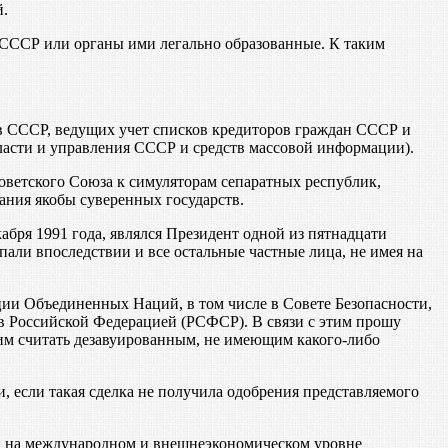
й.
СССР или органы ими легально образованные. К таким
в СССР, ведущих учет списков кредиторов граждан СССР и
ласти и управления СССР и средств массовой информации).
ветского Союза к симуляторам сепаратных республик,
ния якобы суверенных государств.
ря 1991 года, являлся Президент одной из пятнадцати
али впоследствии и все остальные частные лица, не имея на
ии Объединенных Наций, в том числе в Совете Безопасности,
в Российской Федерацией (РСФСР). В связи с этим прошу
им считать дезавуированным, не имеющим какого-либо
 если такая сделка не получила одобрения представляемого
лиц на международном и внешнеэкономическом уровне