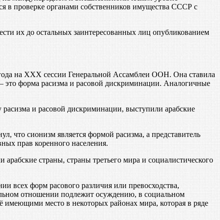
ся в проверке органами собственников имущества СССР с
ести их до остальных заинтересованных лиц опубликованием
года на XXX сессии Генеральной Ассамблеи ООН. Она ставила
 — это форма расизма и расовой дискриминации. Аналогичные
расизма и расовой дискриминации, выступили арабские
л, что сионизм является формой расизма, а представитель
вных прав коренного населения.
арабские страны, страны третьего мира и социалистического
ии всех форм расового различия или превосходства,
ральном отношении подлежит осуждению, в социальном
ё имеющими место в некоторых районах мира, которая в ряде