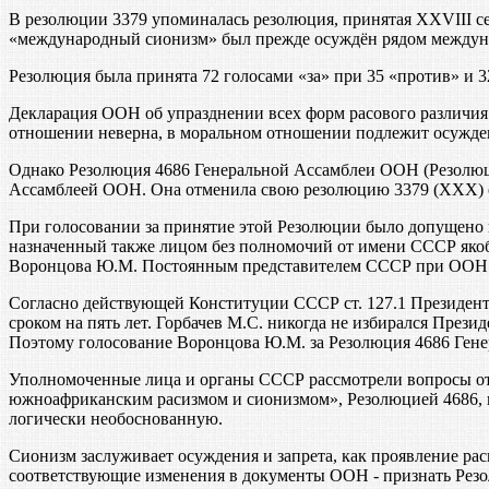
В резолюции 3379 упоминалась резолюция, принятая XXVIII с
«международный сионизм» был прежде осуждён рядом междун
Резолюция была принята 72 голосами «за» при 35 «против» и 
Декларация ООН об упразднении всех форм расового различия и
отношении неверна, в моральном отношении подлежит осужден
Однако Резолюция 4686 Генеральной Ассамблеи ООН (Резолюци
Ассамблеей ООН. Она отменила свою резолюцию 3379 (ХХХ) от
При голосовании за принятие этой Резолюции было допущено
назначенный также лицом без полномочий от имени СССР яко
Воронцова Ю.М. Постоянным представителем СССР при ООН и
Согласно действующей Конституции СССР ст. 127.1 Президент
сроком на пять лет. Горбачев М.С. никогда не избирался Пре
Поэтому голосование Воронцова Ю.М. за Резолюция 4686 Ген
Уполномоченные лица и органы СССР рассмотрели вопросы от
южноафриканским расизмом и сионизмом», Резолюцией 4686, 
логически необоснованную.
Сионизм заслуживает осуждения и запрета, как проявление ра
соответствующие изменения в документы ООН - признать Рез