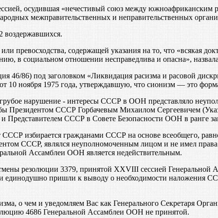
ессией, осудившая «нечестивый союз между южноафриканским р
ародных межправительственных и неправительственных органи
32 воздержавшихся.
ли превосходства, содержащей указания на то, что «всякая док
ию, в социальном отношении несправедлива и опасна», назвала
я 46/86) под заголовком «Ликвидация расизма и расовой дискр
 10 ноября 1975 года, утверждавшую, что сионизм — это форм
 грубое нарушение - интересы СССР в ООН представляло неуп
бы Президентом СССР Горбачевым Михаилом Сергеевичем (Указ 
 Представителем СССР в Совете Безопасности ООН в ранге за
 СССР избирается гражданами СССР на основе всеобщего, равно
зидентом СССР, являлся неуполномоченным лицом и не имел пра
еральной Ассамблеи ООН является недействительным.
мены резолюции 3379, принятой XXVIII сессией Генеральной 
и единодушно пришли к выводу о необходимости наложения ССС
сизма, о чем и уведомляем Вас как Генерального Секретаря Ор
олюцию 4686 Генеральной Ассамблеи ООН не принятой.