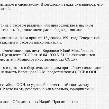
асизмом и сионизмом». В резолюции также указывалось, что
заций.
трина о расовом различии или превосходстве в научном
 сионизм "проявлениями расовой дискриминации..."
иминации» была принята 16 декабря 1991 года Генеральной
а расизма и расовой дискриминации.
олномоченное лицо, некто Воронцов Юлий Михайлович,
Президента СССР от 18.04.1990 N 51 О назначении тов.
местителя Министра иностранных дел СССР).
го и прямого избирательного права при тайном голосовании
ва назначать Воронцова Ю.М. представителем СССР в ООН.
Ассамблеи ООН, осудившей «нечестивый союз между
Р вето на эту резолюцию как морально, юридически и
ганизации Объединенных Наций. Просим внести