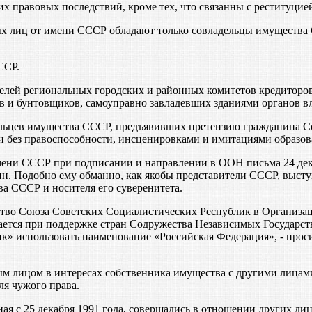
правовых последствий, кроме тех, что связанны с реституцие
х лиц от имени СССР обладают только совладельцы имущества 
ССР.
телей региональных городских и районных комитетов кредиторо
 и бунтовщиков, самоуправно завладевших зданиями органов в
льцев имущества СССР, предъявивших претензию гражданина Со
без правоспособности, инсценировками и имитациями образова
ни СССР при подписании и направлении в ООН письма 24 декаб
н. Подобно ему обманно, как якобы представители СССР, выступ
а СССР и носителя его суверенитета.
ство Союза Советских Социалистических Республик в Организац
ается при поддержке стран Содружества Независимых Государст
к» использовать наименование «Российская Федерация», - прос
м лицом в интересах собственника имущества с другими лицами,
ля чужого права.
иная с 25 декабря 1991 года, совершались в отношении других 