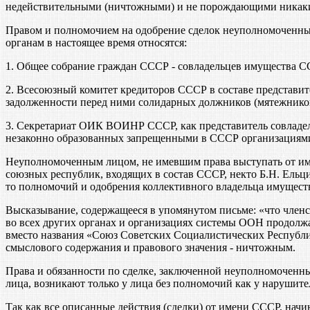
недействительными (ничтожными) и не порождающими никаких 
Правом и полномочием на одобрение сделок неуполномоченны
органам в настоящее время относятся:
1. Общее собрание граждан СССР - совладельцев имущества С
2. Всесоюзный комитет кредиторов СССР в составе представи
задолженности перед ними солидарных должников (мятежников
3. Секретариат ОИК ВОИНР СССР, как представитель совладе
незаконно образованных запрещенными в СССР организациями 
Неуполномоченным лицом, не имевшим права выступать от име
союзных республик, входящих в состав СССР, некто Б.Н. Ельци
то полномочий и одобрения коллективного владельца имуществ
Высказывание, содержащееся в упомянутом письме: «что член
во всех других органах и организациях системы ООН продолж
вместо названия «Союз Советских Социалистических Республи
смыслового содержания и правового значения - ничтожным.
Права и обязанности по сделке, заключенной неуполномоченны
лица, возникают только у лица без полномочий как у нарушите
Так как все описанные действия (сделки) от имени СССР, нач