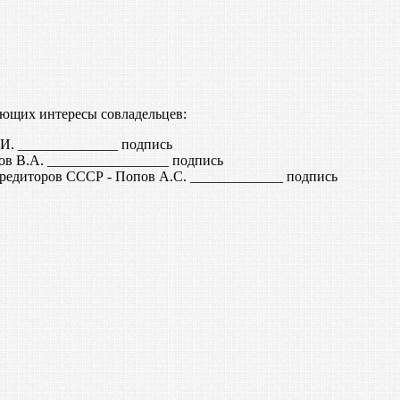
яющих интересы совладельцев:
. ______________ подпись
ов В.А. _________________ подпись
редиторов СССР - Попов А.С. _____________ подпись