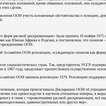
огических оснований, кроме обманных оснований, они нуждают
 этих сделок.
вления ООН учесть изложенные обстоятельства и позицию, дов
й.
х форм расовой дискриминации» была принята 10 ноября 1975 
ими как Южная Африка и Родезия, и постановляла, что сионизм
 учреждениями ООН.
ной Ассамблеи ООН резолюцию, осуждающую сионизм как форму 
ли социалистических стран. Так, представитель УССР подчеркну
ии в 1967 году, продолжает препятствовать осуществлению осно
Ассамблеи ООН приняла резолюцию 3379. Резолюцию поддержали 
езолюции, которая провозглашала Декларацию ООН об упразднен
различии или превосходстве в научном отношении неверна, в мо
ревогу в связи с «проявлениями расовой дискриминации, всё ещ
законодательных, административных или других мер».