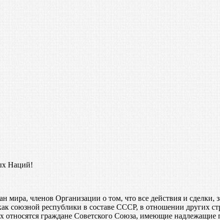
ых Наций!
ан мира, членов Организации о том, что все действия и сделки
 союзной республики в составе СССР, в отношении других стр
ых относятся граждане Советского Союза, имеющие надлежащие