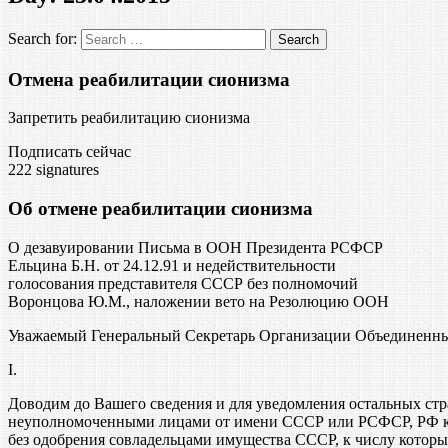
Search for:
Отмена реабилитации сионизма
Запретить реабилитацию сионизма
Подписать сейчас
222
signatures
Об отмене реабилитации сионизма
О дезавуировании Письма в ООН Президента РСФСР
Ельцина Б.Н. от 24.12.91 и недействительности
голосования представителя СССР без полномочий
Воронцова Ю.М., наложении вето на Резолюцию ООН
Уважаемый Генеральный Секретарь Организации Объединенн
I.
Доводим до Вашего сведения и для уведомления остальных стр
неуполномоченными лицами от имени СССР или РСФСР, РФ как
без одобрения совладельцами имущества СССР, к числу котор