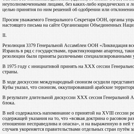
неуполномоченными лицами, без каких-либо юридических и л
целью принятия по ним решений об одобрении или отклонении
Просим уважаемого Генерального Секретаря ООН, органы упра
настоящего письма на сайте Организации Объединенных Наци
II.
Резолюция 3379 Генеральной Ассамблеи ООН «Ликвидация все
Израиль в ряд с государствами, практикующими апартеид, так
резолюции были приняты различными специализированными
В 1975 году с инициативой принять на XXX сессии Генераль
страны.
В ходе дискуссии международный сионизм осудили представите
Кубы указал, что сионизм, оккупировавший арабские территор
В результате длительной дискуссии XXX сессия Генеральной 
блока.
В ней содержалось напоминание о принятой на XVIII сессии р
содержащей указания на то, что «всякая доктрина о расовом 
отношении несправедлива и опасна», и на выраженную в ней т
случаев укореняется правительствами отдельных стран путём 