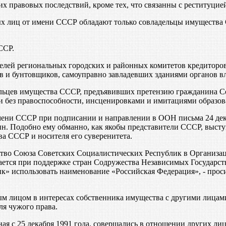
правовых последствий, кроме тех, что связанны с реституцие
х лиц от имени СССР обладают только совладельцы имущества 
ССР.
телей региональных городских и районных комитетов кредиторо
 и бунтовщиков, самоуправно завладевших зданиями органов в
льцев имущества СССР, предъявивших претензию гражданина Со
без правоспособности, инсценировками и имитациями образова
ни СССР при подписании и направлении в ООН письма 24 декаб
н. Подобно ему обманно, как якобы представители СССР, выступ
а СССР и носителя его суверенитета.
ство Союза Советских Социалистических Республик в Организац
ается при поддержке стран Содружества Независимых Государст
к» использовать наименование «Российская Федерация», - прос
м лицом в интересах собственника имущества с другими лицами,
ля чужого права.
иная с 25 декабря 1991 года, совершались в отношении других 