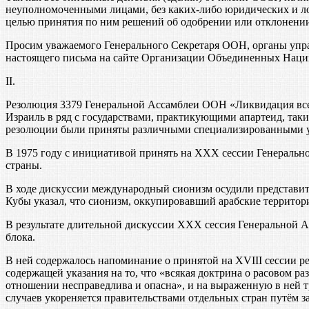
неуполномоченными лицами, без каких-либо юридических и л
целью принятия по ним решений об одобрении или отклонении
Просим уважаемого Генерального Секретаря ООН, органы упра
настоящего письма на сайте Организации Объединенных Наци
II.
Резолюция 3379 Генеральной Ассамблеи ООН «Ликвидация все
Израиль в ряд с государствами, практикующими апартеид, так
резолюции были приняты различными специализированными
В 1975 году с инициативой принять на XXX сессии Генераль
страны.
В ходе дискуссии международный сионизм осудили представите
Кубы указал, что сионизм, оккупировавший арабские территор
В результате длительной дискуссии XXX сессия Генеральной 
блока.
В ней содержалось напоминание о принятой на XVIII сессии р
содержащей указания на то, что «всякая доктрина о расовом 
отношении несправедлива и опасна», и на выраженную в ней т
случаев укореняется правительствами отдельных стран путём 