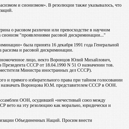
асизмом и сионизмом». В резолюции также указывалось, что
заций.
трина о расовом различии или превосходстве в научном
 сионизм "проявлениями расовой дискриминации..."
иминации» была принята 16 декабря 1991 года Генеральной
а расизма и расовой дискриминации.
олномоченное лицо, некто Воронцов Юлий Михайлович,
Президента СССР от 18.04.1990 N 51 О назначении тов.
местителя Министра иностранных дел СССР).
го и прямого избирательного права при тайном голосовании
ва назначать Воронцова Ю.М. представителем СССР в ООН.
Ассамблеи ООН, осудившей «нечестивый союз между
Р вето на эту резолюцию как морально, юридически и
ганизации Объединенных Наций. Просим внести