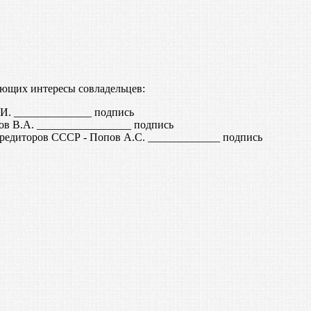
яющих интересы совладельцев:
. ______________ подпись
ов В.А. _________________ подпись
редиторов СССР - Попов А.С. _____________ подпись