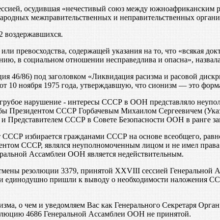
ессией, осудившая «нечестивый союз между южноафриканским р
ародных межправительственных и неправительственных органи
32 воздержавшихся.
ли превосходства, содержащей указания на то, что «всякая док
ию, в социальном отношении несправедлива и опасна», назвала
я 46/86) под заголовком «Ликвидация расизма и расовой дискр
 10 ноября 1975 года, утверждавшую, что сионизм — это форм
 грубое нарушение - интересы СССР в ООН представляло неуп
бы Президентом СССР Горбачевым Михаилом Сергеевичем (Указ 
 Представителем СССР в Совете Безопасности ООН в ранге за
 СССР избирается гражданами СССР на основе всеобщего, равно
зидентом СССР, являлся неуполномоченным лицом и не имел пра
еральной Ассамблеи ООН является недействительным.
мены резолюции 3379, принятой XXVIII сессией Генеральной 
и единодушно пришли к выводу о необходимости наложения ССС
сизма, о чем и уведомляем Вас как Генерального Секретаря Ор
олюцию 4686 Генеральной Ассамблеи ООН не принятой.