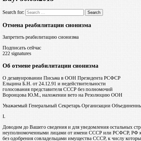
Search for:
Отмена реабилитации сионизма
Запретить реабилитацию сионизма
Подписать сейчас
222
signatures
Об отмене реабилитации сионизма
О дезавуировании Письма в ООН Президента РСФСР
Ельцина Б.Н. от 24.12.91 и недействительности
голосования представителя СССР без полномочий
Воронцова Ю.М., наложении вето на Резолюцию ООН
Уважаемый Генеральный Секретарь Организации Объединенн
I.
Доводим до Вашего сведения и для уведомления остальных стр
неуполномоченными лицами от имени СССР или РСФСР, РФ как
без одобрения совладельцами имущества СССР, к числу котор