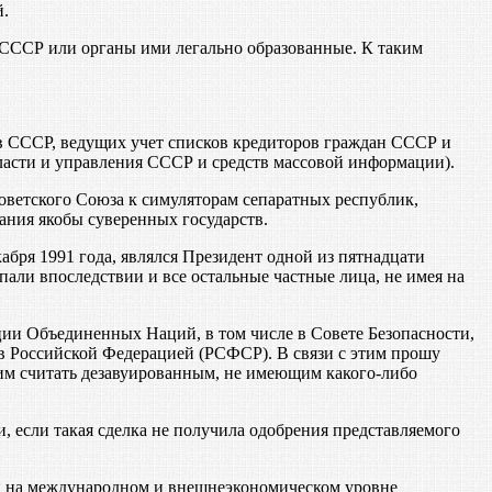
й.
СССР или органы ими легально образованные. К таким
в СССР, ведущих учет списков кредиторов граждан СССР и
ласти и управления СССР и средств массовой информации).
ветского Союза к симуляторам сепаратных республик,
ния якобы суверенных государств.
ря 1991 года, являлся Президент одной из пятнадцати
али впоследствии и все остальные частные лица, не имея на
ии Объединенных Наций, в том числе в Совете Безопасности,
в Российской Федерацией (РСФСР). В связи с этим прошу
им считать дезавуированным, не имеющим какого-либо
 если такая сделка не получила одобрения представляемого
лиц на международном и внешнеэкономическом уровне