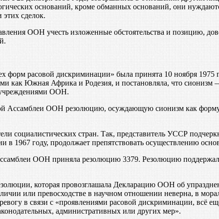
огических оснований, кроме обманных оснований, они нуждают
 этих сделок.
вления ООН учесть изложенные обстоятельства и позицию, дов
й.
х форм расовой дискриминации» была принята 10 ноября 1975 
ими как Южная Африка и Родезия, и постановляла, что сионизм
 учреждениями ООН.
ной Ассамблеи ООН резолюцию, осуждающую сионизм как форму 
ли социалистических стран. Так, представитель УССР подчеркну
ии в 1967 году, продолжает препятствовать осуществлению осно
Ассамблеи ООН приняла резолюцию 3379. Резолюцию поддержали 
езолюции, которая провозглашала Декларацию ООН об упразднен
различии или превосходстве в научном отношении неверна, в мо
ревогу в связи с «проявлениями расовой дискриминации, всё ещ
законодательных, административных или других мер».