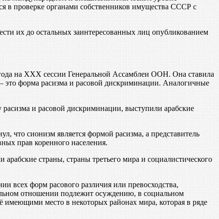
ся в проверке органами собственников имущества СССР с
ести их до остальных заинтересованных лиц опубликованием
года на XXX сессии Генеральной Ассамблеи ООН. Она ставила
 — это форма расизма и расовой дискриминации. Аналогичные
расизма и расовой дискриминации, выступили арабские
л, что сионизм является формой расизма, а представитель
вных прав коренного населения.
арабские страны, страны третьего мира и социалистического
ии всех форм расового различия или превосходства,
ральном отношении подлежит осуждению, в социальном
ё имеющими место в некоторых районах мира, которая в ряде