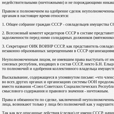
недействительными (ничтожными) и не порождающими никаких 
Правом и полномочием на одобрение сделок неуполномоченны
органам в настоящее время относятся:
1. Общее собрание граждан СССР - совладельцев имущества С
2. Всесоюзный комитет кредиторов СССР в составе представи
задолженности перед ними солидарных должников (мятежников
3. Секретариат ОИК ВОИНР СССР, как представитель совладе
незаконно образованных запрещенными в СССР организациями 
Неуполномоченным лицом, не имевшим права выступать от име
союзных республик, входящих в состав СССР, некто Б.Н. Ельци
то полномочий и одобрения коллективного владельца имуществ
Высказывание, содержащееся в упомянутом письме: «что член
во всех других органах и организациях системы ООН продолж
вместо названия «Союз Советских Социалистических Республи
смыслового содержания и правового значения - ничтожным.
Права и обязанности по сделке, заключенной неуполномоченны
лица, возникают только у лица без полномочий как у нарушите
Так как все описанные действия (сделки) от имени СССР, нач