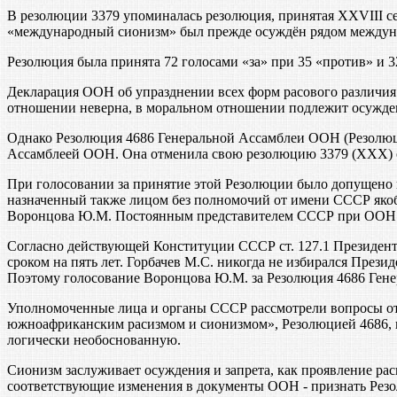
В резолюции 3379 упоминалась резолюция, принятая XXVIII с
«международный сионизм» был прежде осуждён рядом междун
Резолюция была принята 72 голосами «за» при 35 «против» и 
Декларация ООН об упразднении всех форм расового различия и
отношении неверна, в моральном отношении подлежит осужден
Однако Резолюция 4686 Генеральной Ассамблеи ООН (Резолюци
Ассамблеей ООН. Она отменила свою резолюцию 3379 (ХХХ) от
При голосовании за принятие этой Резолюции было допущено
назначенный также лицом без полномочий от имени СССР яко
Воронцова Ю.М. Постоянным представителем СССР при ООН и
Согласно действующей Конституции СССР ст. 127.1 Президент
сроком на пять лет. Горбачев М.С. никогда не избирался Пре
Поэтому голосование Воронцова Ю.М. за Резолюция 4686 Ген
Уполномоченные лица и органы СССР рассмотрели вопросы от
южноафриканским расизмом и сионизмом», Резолюцией 4686, 
логически необоснованную.
Сионизм заслуживает осуждения и запрета, как проявление ра
соответствующие изменения в документы ООН - признать Рез