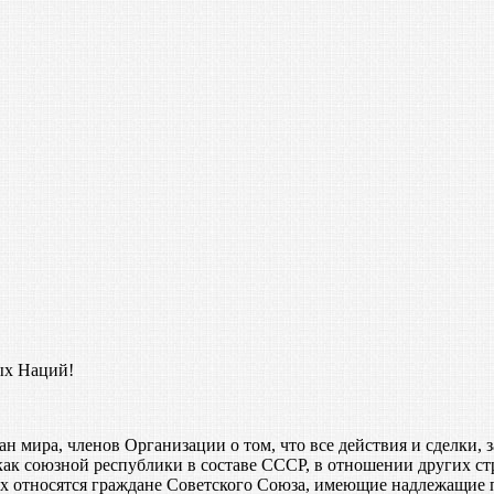
ых Наций!
ан мира, членов Организации о том, что все действия и сделки
 союзной республики в составе СССР, в отношении других стр
ых относятся граждане Советского Союза, имеющие надлежащие