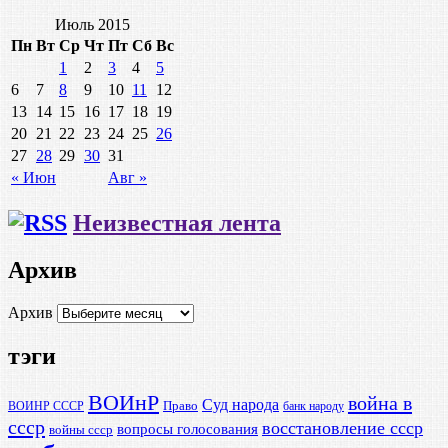
Июль 2015
Пн
Вт
Ср
Чт
Пт
Сб
Вс
1
2
3
4
5
6
7
8
9
10
11
12
13
14
15
16
17
18
19
20
21
22
23
24
25
26
27
28
29
30
31
« Июн
Авг »
Неизвестная лента
Архив
Архив
тэги
ВОИнР
война в
Суд народа
Право
ВОИНР СССР
банк народу
ссср
восстановление ссср
вопросы голосования
войны ссср