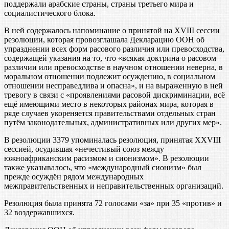
поддержали арабские страны, страны третьего мира и
социалистического блока.
В ней содержалось напоминание о принятой на XVIII сессии
резолюции, которая провозглашала Декларацию ООН об
упразднении всех форм расового различия или превосходства,
содержащей указания на то, что «всякая доктрина о расовом
различии или превосходстве в научном отношении неверна, в
моральном отношении подлежит осуждению, в социальном
отношении несправедлива и опасна», и на выраженную в ней
тревогу в связи с «проявлениями расовой дискриминации, всё
ещё имеющими место в некоторых районах мира, которая в
ряде случаев укореняется правительствами отдельных стран
путём законодательных, административных или других мер».
В резолюции 3379 упоминалась резолюция, принятая XXVIII
сессией, осудившая «нечестивый союз между
южноафриканским расизмом и сионизмом». В резолюции
также указывалось, что «международный сионизм» был
прежде осуждён рядом международных
межправительственных и неправительственных организаций.
Резолюция была принята 72 голосами «за» при 35 «против» и
32 воздержавшихся.