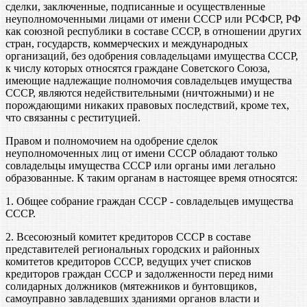
сделки, заключенные, подписанные и осуществленные
неуполномоченными лицами от имени СССР или РСФСР, РФ
как союзной республики в составе СССР, в отношении других
стран, государств, коммерческих и международных
организаций, без одобрения совладельцами имущества СССР,
к числу которых относятся граждане Советского Союза,
имеющие надлежащие полномочия совладельцев имущества
СССР, являются недействительными (ничтожными) и не
порождающими никаких правовых последствий, кроме тех,
что связанны с реституцией.
Правом и полномочием на одобрение сделок
неуполномоченных лиц от имени СССР обладают только
совладельцы имущества СССР или органы ими легально
образованные. К таким органам в настоящее время относятся:
1. Общее собрание граждан СССР - совладельцев имущества
СССР.
2. Всесоюзный комитет кредиторов СССР в составе
представителей региональных городских и районных
комитетов кредиторов СССР, ведущих учет списков
кредиторов граждан СССР и задолженности перед ними
солидарных должников (мятежников и бунтовщиков,
самоуправно завладевших зданиями органов власти и