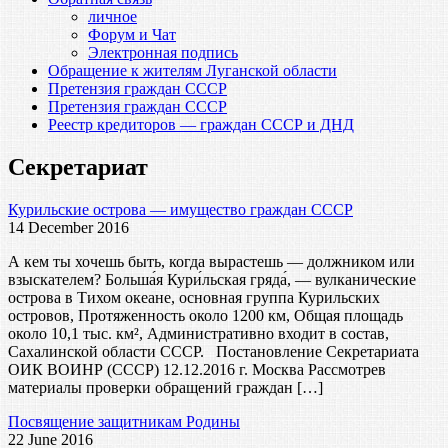
личное
Форум и Чат
Электронная подпись
Обращение к жителям Луганской области
Претензия граждан СССР
Претензия граждан СССР
Реестр кредиторов — граждан СССР и ДНД
Секретариат
Курильские острова — имущество граждан СССР
14 December 2016
А кем ты хочешь быть, когда вырастешь — должником или
взыскателем? Больша́я Кури́льская гряда́, — вулканические
острова в Тихом океане, основная группа Курильских
островов, Протяженность около 1200 км, Общая площадь
около 10,1 тыс. км², Административно входит в состав,
Сахалинской области СССР. Постановление Секретариата
ОИК ВОИНР (СССР) 12.12.2016 г. Москва Рассмотрев
материалы проверки обращений граждан […]
Посвящение защитникам Родины
22 June 2016