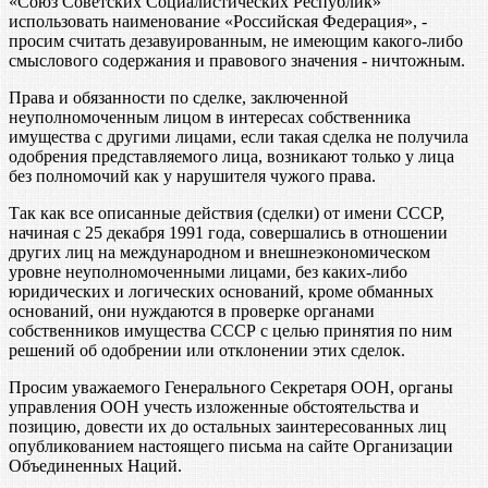
«Союз Советских Социалистических Республик»
использовать наименование «Российская Федерация», -
просим считать дезавуированным, не имеющим какого-либо
смыслового содержания и правового значения - ничтожным.
Права и обязанности по сделке, заключенной
неуполномоченным лицом в интересах собственника
имущества с другими лицами, если такая сделка не получила
одобрения представляемого лица, возникают только у лица
без полномочий как у нарушителя чужого права.
Так как все описанные действия (сделки) от имени СССР,
начиная с 25 декабря 1991 года, совершались в отношении
других лиц на международном и внешнеэкономическом
уровне неуполномоченными лицами, без каких-либо
юридических и логических оснований, кроме обманных
оснований, они нуждаются в проверке органами
собственников имущества СССР с целью принятия по ним
решений об одобрении или отклонении этих сделок.
Просим уважаемого Генерального Секретаря ООН, органы
управления ООН учесть изложенные обстоятельства и
позицию, довести их до остальных заинтересованных лиц
опубликованием настоящего письма на сайте Организации
Объединенных Наций.