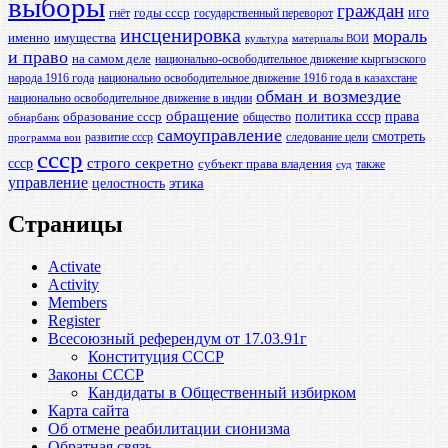
выборы
граждан
иго
годы ссср
гнёт
государственный переворот
инсценировка
мораль
именно
имущества
культура
материалы ВОИ
и право
на самом деле
национально-освободительное движение кыргызского
народа 1916 года
национально освободительное движение 1916 года в казахстане
обман и возмездие
национально освободительное движение в индии
обращение
политика ссср
права
образование ссср
общество
обнарбанк
самоуправление
смотреть
развитие ссср
следование цели
программа вои
ссср
ссср
строго секретно
субъект права владения
также
суд
управление
этика
целостность
Страницы
Activate
Activity
Members
Register
Всесоюзный референдум от 17.03.91г
Конституция СССР
Законы СССР
Кандидаты в Общественный избирком
Карта сайта
Об отмене реабилитации сионизма
Обратная связь