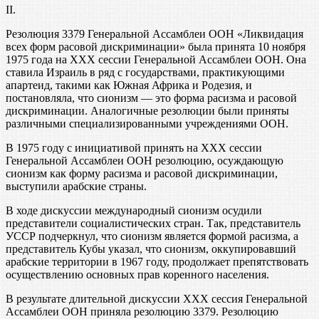
II.
Резолюция 3379 Генеральной Ассамблеи ООН «Ликвидация
всех форм расовой дискриминации» была принята 10 ноября
1975 года на XXX сессии Генеральной Ассамблеи ООН. Она
ставила Израиль в ряд с государствами, практикующими
апартеид, такими как Южная Африка и Родезия, и
постановляла, что сионизм — это форма расизма и расовой
дискриминации. Аналогичные резолюции были приняты
различными специализированными учреждениями ООН.
В 1975 году с инициативой принять на XXX сессии
Генеральной Ассамблеи ООН резолюцию, осуждающую
сионизм как форму расизма и расовой дискриминации,
выступили арабские страны.
В ходе дискуссии международный сионизм осудили
представители социалистических стран. Так, представитель
УССР подчеркнул, что сионизм является формой расизма, а
представитель Кубы указал, что сионизм, оккупировавший
арабские территории в 1967 году, продолжает препятствовать
осуществлению основных прав коренного населения.
В результате длительной дискуссии XXX сессия Генеральной
Ассамблеи ООН приняла резолюцию 3379. Резолюцию