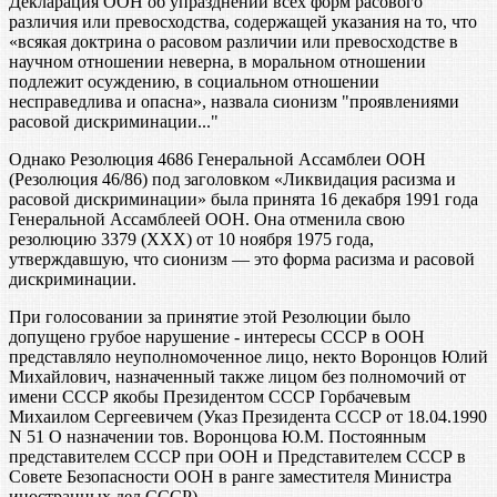
Декларация ООН об упразднении всех форм расового
различия или превосходства, содержащей указания на то, что
«всякая доктрина о расовом различии или превосходстве в
научном отношении неверна, в моральном отношении
подлежит осуждению, в социальном отношении
несправедлива и опасна», назвала сионизм "проявлениями
расовой дискриминации..."
Однако Резолюция 4686 Генеральной Ассамблеи ООН
(Резолюция 46/86) под заголовком «Ликвидация расизма и
расовой дискриминации» была принята 16 декабря 1991 года
Генеральной Ассамблеей ООН. Она отменила свою
резолюцию 3379 (ХХХ) от 10 ноября 1975 года,
утверждавшую, что сионизм — это форма расизма и расовой
дискриминации.
При голосовании за принятие этой Резолюции было
допущено грубое нарушение - интересы СССР в ООН
представляло неуполномоченное лицо, некто Воронцов Юлий
Михайлович, назначенный также лицом без полномочий от
имени СССР якобы Президентом СССР Горбачевым
Михаилом Сергеевичем (Указ Президента СССР от 18.04.1990
N 51 О назначении тов. Воронцова Ю.М. Постоянным
представителем СССР при ООН и Представителем СССР в
Совете Безопасности ООН в ранге заместителя Министра
иностранных дел СССР).