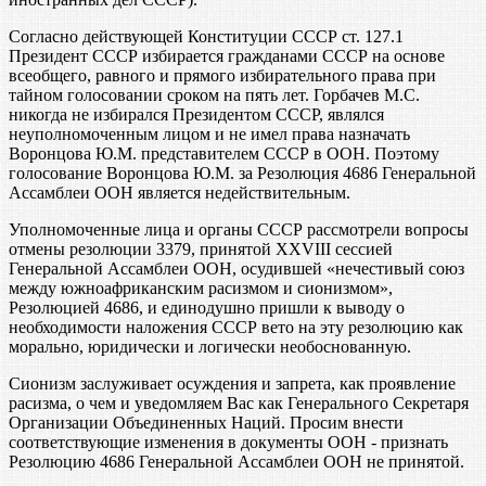
Согласно действующей Конституции СССР ст. 127.1
Президент СССР избирается гражданами СССР на основе
всеобщего, равного и прямого избирательного права при
тайном голосовании сроком на пять лет. Горбачев М.С.
никогда не избирался Президентом СССР, являлся
неуполномоченным лицом и не имел права назначать
Воронцова Ю.М. представителем СССР в ООН. Поэтому
голосование Воронцова Ю.М. за Резолюция 4686 Генеральной
Ассамблеи ООН является недействительным.
Уполномоченные лица и органы СССР рассмотрели вопросы
отмены резолюции 3379, принятой XXVIII сессией
Генеральной Ассамблеи ООН, осудившей «нечестивый союз
между южноафриканским расизмом и сионизмом»,
Резолюцией 4686, и единодушно пришли к выводу о
необходимости наложения СССР вето на эту резолюцию как
морально, юридически и логически необоснованную.
Сионизм заслуживает осуждения и запрета, как проявление
расизма, о чем и уведомляем Вас как Генерального Секретаря
Организации Объединенных Наций. Просим внести
соответствующие изменения в документы ООН - признать
Резолюцию 4686 Генеральной Ассамблеи ООН не принятой.