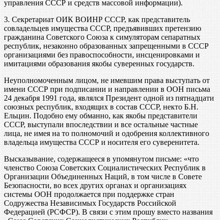
управления СССР и средств массовой информации).
3. Секретариат ОИК ВОИНР СССР, как представитель
совладельцев имущества СССР, предъявивших претензию
гражданина Советского Союза к симуляторам сепаратных
республик, незаконно образованных запрещенными в СССР
организациями без правоспособности, инсценировками и
имитациями образования якобы суверенных государств.
Неуполномоченным лицом, не имевшим права выступать от
имени СССР при подписании и направлении в ООН письма
24 декабря 1991 года, являлся Президент одной из пятнадцати
союзных республик, входящих в состав СССР, некто Б.Н.
Ельцин. Подобно ему обманно, как якобы представители
СССР, выступали впоследствии и все остальные частные
лица, не имея на то полномочий и одобрения коллективного
владельца имущества СССР и носителя его суверенитета.
Высказывание, содержащееся в упомянутом письме: «что
членство Союза Советских Социалистических Республик в
Организации Объединенных Наций, в том числе в Совете
Безопасности, во всех других органах и организациях
системы ООН продолжается при поддержке стран
Содружества Независимых Государств Российской
Федерацией (РСФСР). В связи с этим прошу вместо названия