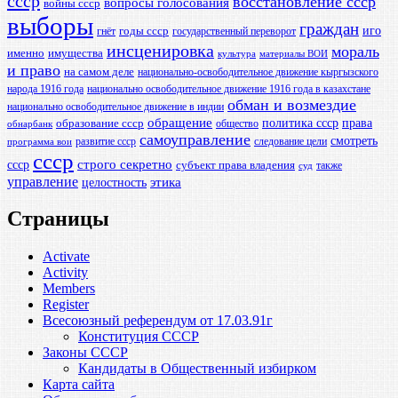
ссср
восстановление ссср
вопросы голосования
войны ссср
выборы
граждан
иго
годы ссср
гнёт
государственный переворот
инсценировка
мораль
именно
имущества
культура
материалы ВОИ
и право
на самом деле
национально-освободительное движение кыргызского
народа 1916 года
национально освободительное движение 1916 года в казахстане
обман и возмездие
национально освободительное движение в индии
обращение
политика ссср
права
образование ссср
общество
обнарбанк
самоуправление
смотреть
развитие ссср
следование цели
программа вои
ссср
ссср
строго секретно
субъект права владения
также
суд
управление
этика
целостность
Страницы
Activate
Activity
Members
Register
Всесоюзный референдум от 17.03.91г
Конституция СССР
Законы СССР
Кандидаты в Общественный избирком
Карта сайта