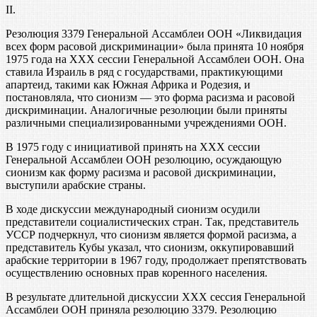
II.
Резолюция 3379 Генеральной Ассамблеи ООН «Ликвидация
всех форм расовой дискриминации» была принята 10 ноября
1975 года на XXX сессии Генеральной Ассамблеи ООН. Она
ставила Израиль в ряд с государствами, практикующими
апартеид, такими как Южная Африка и Родезия, и
постановляла, что сионизм — это форма расизма и расовой
дискриминации. Аналогичные резолюции были приняты
различными специализированными учреждениями ООН.
В 1975 году с инициативой принять на XXX сессии
Генеральной Ассамблеи ООН резолюцию, осуждающую
сионизм как форму расизма и расовой дискриминации,
выступили арабские страны.
В ходе дискуссии международный сионизм осудили
представители социалистических стран. Так, представитель
УССР подчеркнул, что сионизм является формой расизма, а
представитель Кубы указал, что сионизм, оккупировавший
арабские территории в 1967 году, продолжает препятствовать
осуществлению основных прав коренного населения.
В результате длительной дискуссии XXX сессия Генеральной
Ассамблеи ООН приняла резолюцию 3379. Резолюцию