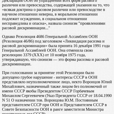
Декларация ООН об упразднении всех форм расового
различия или превосходства, содержащей указания на то, что
«всякая доктрина о расовом различии или превосходстве в
научном отношении неверна, в моральном отношении
подлежит осуждению, в социальном отношении
несправедлива и опасна», назвала сионизм "проявлениями
расовой дискриминации..."
Однако Резолюция 4686 Генеральной Ассамблеи ООН
(Резолюция 46/86) под заголовком «Ликвидация расизма и
расовой дискриминации» была принята 16 декабря 1991 года
Генеральной Ассамблеей ООН. Она отменила свою
резолюцию 3379 (ХХХ) от 10 ноября 1975 года,
утверждавшую, что сионизм — это форма расизма и расовой
дискриминации.
При голосовании за принятие этой Резолюции было
допущено грубое нарушение - интересы СССР в ООН
представляло неуполномоченное лицо, некто Воронцов Юлий
Михайлович, назначенный также лицом без полномочий от
имени СССР якобы Президентом СССР Горбачевым
Михаилом Сергеевичем (Указ Президента СССР от 18.04.1990
N 51 О назначении тов. Воронцова Ю.М. Постоянным
представителем СССР при ООН и Представителем СССР в
Совете Безопасности ООН в ранге заместителя Министра
иностранных дел СССР).