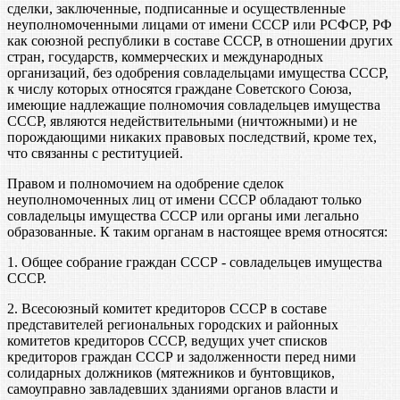
сделки, заключенные, подписанные и осуществленные
неуполномоченными лицами от имени СССР или РСФСР, РФ
как союзной республики в составе СССР, в отношении других
стран, государств, коммерческих и международных
организаций, без одобрения совладельцами имущества СССР,
к числу которых относятся граждане Советского Союза,
имеющие надлежащие полномочия совладельцев имущества
СССР, являются недействительными (ничтожными) и не
порождающими никаких правовых последствий, кроме тех,
что связанны с реституцией.
Правом и полномочием на одобрение сделок
неуполномоченных лиц от имени СССР обладают только
совладельцы имущества СССР или органы ими легально
образованные. К таким органам в настоящее время относятся:
1. Общее собрание граждан СССР - совладельцев имущества
СССР.
2. Всесоюзный комитет кредиторов СССР в составе
представителей региональных городских и районных
комитетов кредиторов СССР, ведущих учет списков
кредиторов граждан СССР и задолженности перед ними
солидарных должников (мятежников и бунтовщиков,
самоуправно завладевших зданиями органов власти и