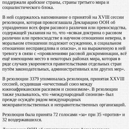
поддержали арабские страны, страны третьего мира и
социалистического блока.
В ней содержалось напоминание о принятой на XVIII сессии
резолюции, которая провозглашала Декларацию ООН об
упразднении всех форм расового различия или превосходства,
содержащей указания на то, что «всякая доктрина о расовом
различии или превосходстве в научном отношении неверна, в
моральном отношении подлежит осуждению, в социальном
отношении несправедлива и опасна», и на выраженную в ней
тревогу в связи с «проявлениями расовой дискриминации, всё
ещё имеющими место в некоторых районах мира, которая в
ряде случаев укореняется правительствами отдельных стран
путём законодательных, административных или других мер».
В резолюции 3379 упоминалась резолюция, принятая XXVIII
сессией, осудившая «нечестивый союз между
южноафриканским расизмом и сионизмом». В резолюции
также указывалось, что «международный сионизм» был
прежде осуждён рядом международных
межправительственных и неправительственных организаций.
Резолюция была принята 72 голосами «за» при 35 «против» и
32 воздержавшихся.