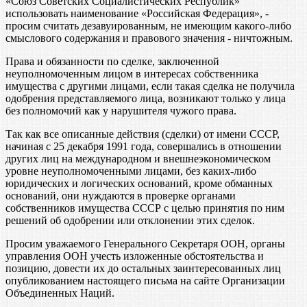
«Союз Советских Социалистических Республик»
использовать наименование «Российская Федерация», -
просим считать дезавуированным, не имеющим какого-либо
смыслового содержания и правового значения - ничтожным.
Права и обязанности по сделке, заключенной
неуполномоченным лицом в интересах собственника
имущества с другими лицами, если такая сделка не получила
одобрения представляемого лица, возникают только у лица
без полномочий как у нарушителя чужого права.
Так как все описанные действия (сделки) от имени СССР,
начиная с 25 декабря 1991 года, совершались в отношении
других лиц на международном и внешнеэкономическом
уровне неуполномоченными лицами, без каких-либо
юридических и логических оснований, кроме обманных
оснований, они нуждаются в проверке органами
собственников имущества СССР с целью принятия по ним
решений об одобрении или отклонении этих сделок.
Просим уважаемого Генерального Секретаря ООН, органы
управления ООН учесть изложенные обстоятельства и
позицию, довести их до остальных заинтересованных лиц
опубликованием настоящего письма на сайте Организации
Объединенных Наций.