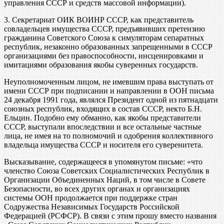
управления СССР и средств массовой информации).
3. Секретариат ОИК ВОИНР СССР, как представитель
совладельцев имущества СССР, предъявивших претензию
гражданина Советского Союза к симуляторам сепаратных
республик, незаконно образованных запрещенными в СССР
организациями без правоспособности, инсценировками и
имитациями образования якобы суверенных государств.
Неуполномоченным лицом, не имевшим права выступать от
имени СССР при подписании и направлении в ООН письма
24 декабря 1991 года, являлся Президент одной из пятнадцати
союзных республик, входящих в состав СССР, некто Б.Н.
Ельцин. Подобно ему обманно, как якобы представители
СССР, выступали впоследствии и все остальные частные
лица, не имея на то полномочий и одобрения коллективного
владельца имущества СССР и носителя его суверенитета.
Высказывание, содержащееся в упомянутом письме: «что
членство Союза Советских Социалистических Республик в
Организации Объединенных Наций, в том числе в Совете
Безопасности, во всех других органах и организациях
системы ООН продолжается при поддержке стран
Содружества Независимых Государств Российской
Федерацией (РСФСР). В связи с этим прошу вместо названия