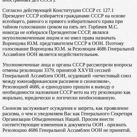
Согласно действующей Конституции СССР ст. 127.1
Президент СССР избирается гражданами СССР на основе
всеобщего, равного и прямого избирательного права при
тайном голосовании сроком на пять лет. Горбачев М.С.
никогда не избирался Президентом СССР, являлся
неуполномоченным лицом и не имел права назначать
Воронцова Ю.М. представителем СССР в ООН. Поэтому
голосование Воронцова Ю.М. за Резолюция 4686 Генеральной
Ассамблеи ООН является недействительным.
Уполномоченные лица и органы СССР рассмотрели вопросы
отмены резолюции 3379, принятой XXVIII сессией
Генеральной Ассамблеи ООН, осудившей «нечестивый союз
между южноафриканским расизмом и сионизмом»,
Резолюцией 4686, и единодушно пришли к выводу о
необходимости наложения СССР вето на эту резолюцию как
морально, юридически и логически необоснованную.
Сионизм заслуживает осуждения и запрета, как проявление
расизма, о чем и уведомляем Вас как Генерального Секретаря
Организации Объединенных Наций. Просим внести
соответствующие изменения в документы ООН - признать
Резолюцию 4686 Генеральной Ассамблеи ООН не принятой.