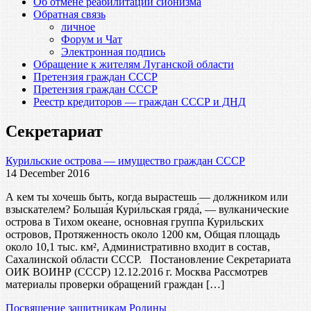
Об отмене реабилитации сионизма
Обратная связь
личное
Форум и Чат
Электронная подпись
Обращение к жителям Луганской области
Претензия граждан СССР
Претензия граждан СССР
Реестр кредиторов — граждан СССР и ДНД
Секретариат
Курильские острова — имущество граждан СССР
14 December 2016
А кем ты хочешь быть, когда вырастешь — должником или
взыскателем? Больша́я Кури́льская гряда́, — вулканические
острова в Тихом океане, основная группа Курильских
островов, Протяженность около 1200 км, Общая площадь
около 10,1 тыс. км², Административно входит в состав,
Сахалинской области СССР. Постановление Секретариата
ОИК ВОИНР (СССР) 12.12.2016 г. Москва Рассмотрев
материалы проверки обращений граждан […]
Посвящение защитникам Родины