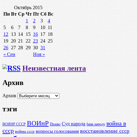
Октябрь 2015
Пн
Вт
Ср
Чт
Пт
Сб
Вс
1
2
3
4
5
6
7
8
9
10
11
12
13
14
15
16
17
18
19
20
21
22
23
24
25
26
27
28
29
30
31
« Сен
Ноя »
Неизвестная лента
Архив
Архив
тэги
ВОИнР
война в
Суд народа
Право
ВОИНР СССР
банк народу
ссср
восстановление ссср
вопросы голосования
войны ссср