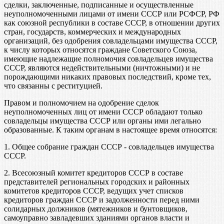
сделки, заключенные, подписанные и осуществленные
неуполномоченными лицами от имени СССР или РСФСР, РФ
как союзной республики в составе СССР, в отношении других
стран, государств, коммерческих и международных
организаций, без одобрения совладельцами имущества СССР,
к числу которых относятся граждане Советского Союза,
имеющие надлежащие полномочия совладельцев имущества
СССР, являются недействительными (ничтожными) и не
порождающими никаких правовых последствий, кроме тех,
что связанны с реституцией.
Правом и полномочием на одобрение сделок
неуполномоченных лиц от имени СССР обладают только
совладельцы имущества СССР или органы ими легально
образованные. К таким органам в настоящее время относятся:
1. Общее собрание граждан СССР - совладельцев имущества
СССР.
2. Всесоюзный комитет кредиторов СССР в составе
представителей региональных городских и районных
комитетов кредиторов СССР, ведущих учет списков
кредиторов граждан СССР и задолженности перед ними
солидарных должников (мятежников и бунтовщиков,
самоуправно завладевших зданиями органов власти и