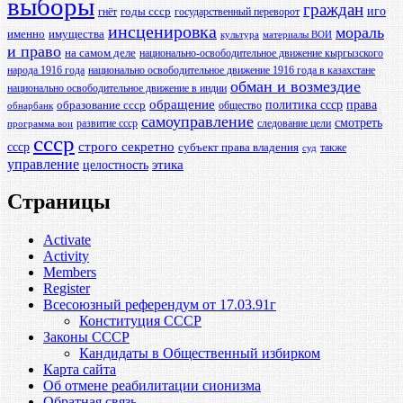
выборы
граждан
иго
годы ссср
гнёт
государственный переворот
инсценировка
мораль
именно
имущества
культура
материалы ВОИ
и право
на самом деле
национально-освободительное движение кыргызского
народа 1916 года
национально освободительное движение 1916 года в казахстане
обман и возмездие
национально освободительное движение в индии
обращение
политика ссср
права
образование ссср
общество
обнарбанк
самоуправление
смотреть
развитие ссср
следование цели
программа вои
ссср
ссср
строго секретно
субъект права владения
также
суд
управление
этика
целостность
Страницы
Activate
Activity
Members
Register
Всесоюзный референдум от 17.03.91г
Конституция СССР
Законы СССР
Кандидаты в Общественный избирком
Карта сайта
Об отмене реабилитации сионизма
Обратная связь