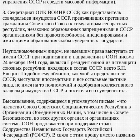
управления СССР и средств массовой информации).
3. Секретариат ОИК ВОИНР СССР, как представитель
совладельцев имущества СССР, предъявивших претензию
гражданина Советского Союза к симуляторам сепаратных
республик, незаконно образованных запрещенными в СССР
организациями без правоспособности, инсценировками и
имитациями образования якобы суверенных государств.
Неуполномоченным лицом, не имевшим права выступать от
имени СССР при подписании и направлении в ООН письма
24 декабря 1991 года, являлся Президент одной из пятнадцати
союзных республик, входящих в состав СССР, некто Б.Н.
Ельцин. Подобно ему обманно, как якобы представители
СССР, выступали впоследствии и все остальные частные
лица, не имея на то полномочий и одобрения коллективного
владельца имущества СССР и носителя его суверенитета.
Высказывание, содержащееся в упомянутом письме: «что
членство Союза Советских Социалистических Республик в
Организации Объединенных Наций, в том числе в Совете
Безопасности, во всех других органах и организациях
системы ООН продолжается при поддержке стран
Содружества Независимых Государств Российской
Федерацией (РСФСР). В связи с этим прошу вместо названия