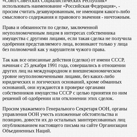
«Союз Советских Социалистических Республик»
использовать наименование «Российская Федерация», -
просим считать дезавуированным, не имеющим какого-либо
смыслового содержания и правового значения - ничтожным.
Права и обязанности по сделке, заключенной
неуполномоченным лицом в интересах собственника
имущества с другими лицами, если такая сделка не получила
одобрения представляемого лица, возникают только у лица
без полномочий как у нарушителя чужого права.
Так как все описанные действия (сделки) от имени СССР,
начиная с 25 декабря 1991 года, совершались в отношении
других лиц на международном и внешнеэкономическом
уровне неуполномоченными лицами, без каких-либо
юридических и логических оснований, кроме обманных
оснований, они нуждаются в проверке органами
собственников имущества СССР с целью принятия по ним
решений об одобрении или отклонении этих сделок.
Просим уважаемого Генерального Секретаря ООН, органы
управления ООН учесть изложенные обстоятельства и
позицию, довести их до остальных заинтересованных лиц
опубликованием настоящего письма на сайте Организации
Объединенных Наций.