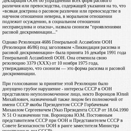
Декларация ООН об упразднении всех форм расового
различия или превосходства, содержащей указания на то, что
«всякая доктрина о расовом различии или превосходстве в
научном отношении неверна, в моральном отношении
подлежит осуждению, в социальном отношении
несправедлива и опасна», назвала сионизм "проявлениями
расовой дискриминации..."
Однако Резолюция 4686 Генеральной Ассамблеи ООН
(Резолюция 46/86) под заголовком «Ликвидация расизма и
расовой дискриминации» была принята 16 декабря 1991 года
Генеральной Ассамблеей ООН. Она отменила свою
резолюцию 3379 (ХХХ) от 10 ноября 1975 года,
утверждавшую, что сионизм — это форма расизма и расовой
дискриминации.
При голосовании за принятие этой Резолюции было
допущено грубое нарушение - интересы СССР в ООН
представляло неуполномоченное лицо, некто Воронцов Юлий
Михайлович, назначенный также лицом без полномочий от
имени СССР якобы Президентом СССР Горбачевым
Михаилом Сергеевичем (Указ Президента СССР от 18.04.1990
N 51 О назначении тов. Воронцова Ю.М. Постоянным
представителем СССР при ООН и Представителем СССР в
Совете Безопасности ООН в ранге заместителя Министра
иностранных дел СССР).