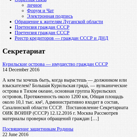
личное
Форум и Чат
Электронная подпись
Обращение к жителям Луганской области
Претензия граждан СССР
Претензия граждан СССР
Реестр кредиторов — граждан СССР и ДНД
Секретариат
Курильские острова — имущество граждан СССР
14 December 2016
А кем ты хочешь быть, когда вырастешь — должником или
взыскателем? Больша́я Кури́льская гряда́, — вулканические
острова в Тихом океане, основная группа Курильских
островов, Протяженность около 1200 км, Общая площадь
около 10,1 тыс. км², Административно входит в состав,
Сахалинской области СССР. Постановление Секретариата
ОИК ВОИНР (СССР) 12.12.2016 г. Москва Рассмотрев
материалы проверки обращений граждан […]
Посвящение защитникам Родины
22 June 2016