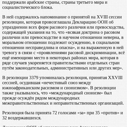
поддержали арабские страны, страны третьего мира и
социалистического блока.
В ней содержалось напоминание о принятой на XVIII сессии
резолюции, которая провозглашала Декларацию ООН об
упразднении всех форм расового различия или превосходства,
содержащей указания на то, что «всякая доктрина о расовом
различии или превосходстве в научном отношении неверна, в
моральном отношении подлежит осуждению, в социальном
отношении несправедлива и опасна», и на выраженную в ней
тревогу в связи с «проявлениями расовой дискриминации, всё
ещё имеющими место в некоторых районах мира, которая в
ряде случаев укореняется правительствами отдельных стран
путём законодательных, административных или других мер».
В резолюции 3379 упоминалась резолюция, принятая XXVIII
сессией, осудившая «нечестивый союз между
южноафриканским расизмом и сионизмом». В резолюции
также указывалось, что «международный сионизм» был
прежде осуждён рядом международных
межправительственных и неправительственных организаций.
Резолюция была принята 72 голосами «за» при 35 «против» и
32 воздержавшихся.