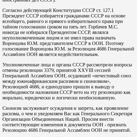
Согласно действующей Конституции СССР ст. 127.1
Президент СССР избирается гражданами СССР на основе
всеобщего, равного и прямого избирательного права при
тайном голосовании сроком на пять лет. Горбачев М.С.
никогда не избирался Президентом СССР, являлся
неуполномоченным лицом и не имел права назначать
Воронцова Ю.М. представителем СССР в ООН. Поэтому
голосование Воронцова Ю.М. за Резолюция 4686 Генеральной
Ассамблеи ООН является недействительным.
Уполномоченные лица и органы СССР рассмотрели вопросы
отмены резолюции 3379, принятой XXVIII сессией
Генеральной Ассамблеи ООН, осудившей «нечестивый союз
между южноафриканским расизмом и сионизмом»,
Резолюцией 4686, и единодушно пришли к выводу о
необходимости наложения СССР вето на эту резолюцию как
морально, юридически и логически необоснованную.
Сионизм заслуживает осуждения и запрета, как проявление
расизма, о чем и уведомляем Вас как Генерального Секретаря
Организации Объединенных Наций. Просим внести
соответствующие изменения в документы ООН - признать
Резолюцию 4686 Генеральной Ассамблеи ООН не принятой.