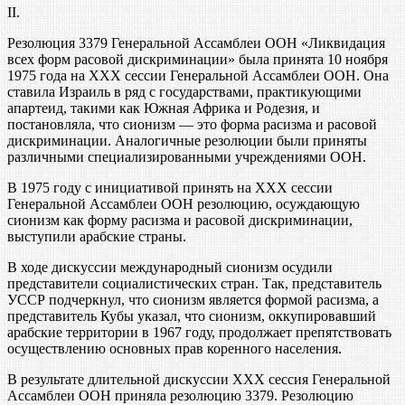
II.
Резолюция 3379 Генеральной Ассамблеи ООН «Ликвидация
всех форм расовой дискриминации» была принята 10 ноября
1975 года на XXX сессии Генеральной Ассамблеи ООН. Она
ставила Израиль в ряд с государствами, практикующими
апартеид, такими как Южная Африка и Родезия, и
постановляла, что сионизм — это форма расизма и расовой
дискриминации. Аналогичные резолюции были приняты
различными специализированными учреждениями ООН.
В 1975 году с инициативой принять на XXX сессии
Генеральной Ассамблеи ООН резолюцию, осуждающую
сионизм как форму расизма и расовой дискриминации,
выступили арабские страны.
В ходе дискуссии международный сионизм осудили
представители социалистических стран. Так, представитель
УССР подчеркнул, что сионизм является формой расизма, а
представитель Кубы указал, что сионизм, оккупировавший
арабские территории в 1967 году, продолжает препятствовать
осуществлению основных прав коренного населения.
В результате длительной дискуссии XXX сессия Генеральной
Ассамблеи ООН приняла резолюцию 3379. Резолюцию