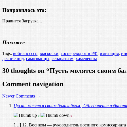
Понравилось это:
Нравится
Загрузка...
Похожее
Tags:
война в ссср
,
выскочки
,
госпереворот в РФ
,
имитация
,
ин
деяние нод
,
самозванцы
,
сепаратизм
,
хамелеоны
30 thoughts on “
Пусть молятся своим ба
Comment navigation
Newer Comments →
Пусть молятся своим балалайкам | Объединение избират
0
0
[…] 12. Военком — руководитель военного комиссариата