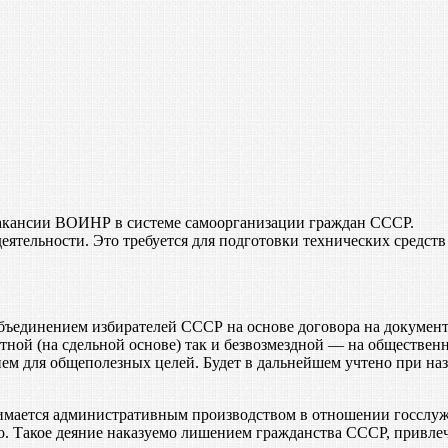
акансии ВОИНР в системе самоорганизации граждан СССР.
еятельности. Это требуется для подготовки технических средст
ъединением избирателей СССР на основе договора на документ
тной (на сдельной основе) так и безвозмездной — на обществен
ем для общеполезных целей. Будет в дальнейшем учтено при на
мается административным производством в отношении госслужа
о. Такое деяние наказуемо лишением гражданства СССР, привле