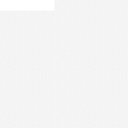
View Results
Crowdsignal.com