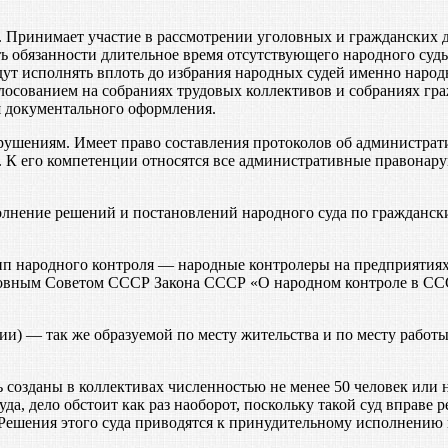
. Принимает участие в рассмотрении уголовных и гражданских д
ь обязанности длительное время отсутствующего народного суд
дут исполнять вплоть до избрания народных судей именно народ
осованием на собраниях трудовых коллективов и собраниях гра
я документального оформления.
ушениям. Имеет право составления протоколов об администрат
д. К его компетенции относятся все административные правона
олнение решений и постановлений народного суда по граждански
п народного контроля — народные контролеры на предприятиях 
ховным Советом СССР Закона СССР «О народном контроле в ССС
и) — так же образуемой по месту жительства и по месту работ
 созданы в коллективах численностью не менее 50 человек или 
а, дело обстоит как раз наоборот, поскольку такой суд вправе
 Решения этого суда приводятся к принудительному исполнению 