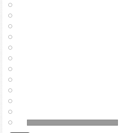
ЛЮСТРАТОР ИНОСТР СЛУЖАЩИХ
НАРОДНЫЙ ЗАСЕДАТЕЛЬ
УПОЛНОМОЧЕННЫЙ ПО АДМИНДЕЛАМ
СУДЕБНЫЙ ИСПОЛНИТЕЛЬ
НАРОДНЫЙ КОНТРОЛЬ
НАРОДНЫЙ ДРУЖИННИК, ОПЕРАТИВНИК
ТОВАРИЩЕСКИЙ СУД
ТРЕТЕЙСКИЙ СУДЬЯ ПДТС ПРИ ТО ВОИНР
ЧЛЕН ПРАВЛЕНИЯ КАССЫ
ОБЩЕСТВЕННЫЙ ОБВИНИТЕЛЬ
РУКОВОДИТЕЛЬ ВОЕНКОМАТА
Other: