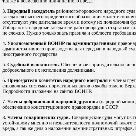
так же к возмещению причиненного вреда.
3.
Народный заседатель
районного/городского народного суда
заседателя высшего юридического образования может исполнят
отсутствуют уже длительное время и потому их полномочия бу
Избираются народные заседатели райгорнарсудов открытым гол
не сложно. Нужно только знать правила и соблюсти требовани
4.
Уполномоченный ВОИНР по административным
правонар
административного производства для передачи в народный су
иностранного государства.
5.
Судебный исполнитель
. Обеспечивает принудительное исп
добровольного их исполнения должниками.
6.
Председатели комитетов народного контроля
и члены груп
справочных системах нормативных актов о якобы отмене Вер
Подробности изложены на сайтах ВОИНР.
7.
Члены добровольной народной дружины
(народной милици
обеспечению конституционного правопорядка в СССР.
8.
Члены товарищеских судов.
Товарищеские суды могут быть
устойчивому мнению и незначительности полномочий такого суд
вреда, а так же дела о наложении административных штрафов.