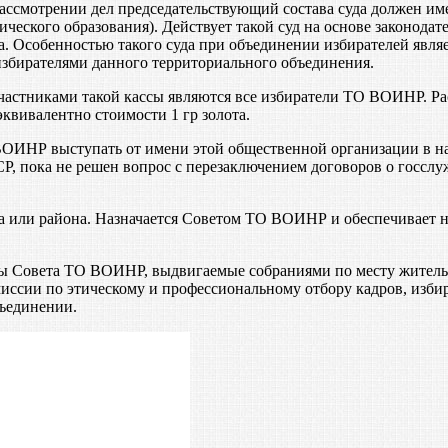
ссмотрении дел председательствующий состава суда должен имет
ического образования). Действует такой суд на основе законодат
 Особенностью такого суда при объединении избирателей являетс
избирателями данного территориального объединения.
астниками такой кассы являются все избиратели ТО ВОИНР. Ра
квивалентно стоимости 1 гр золота.
ИНР выступать от имени этой общественной организации в на
СР, пока не решен вопрос с перезаключением договоров о госс
а или района. Назначается Советом ТО ВОИНР и обеспечивает 
 Совета ТО ВОИНР, выдвигаемые собраниями по месту жительст
иссии по этическому и профессиональному отбору кадров, избир
ъединении.