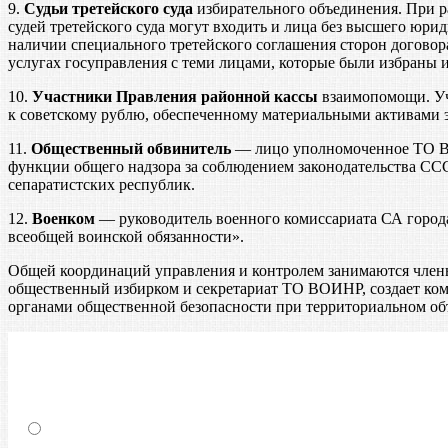
9.
Судьи третейского суда
избирательного объединения. При ра
судей третейского суда могут входить и лица без высшего юрид
наличии специального третейского соглашения сторон договора.
услугах госуправления с теми лицами, которые были избраны 
10.
Участники Правления районной кассы
взаимопомощи. Уч
к советскому рублю, обеспеченному материальными активами э
11.
Общественный обвинитель
— лицо уполномоченное ТО ВО
функции общего надзора за соблюдением законодательства СС
сепаратистских республик.
12.
Военком
— руководитель военного комиссариата СА город
всеобщей воинской обязанности».
Общей координаций управления и контролем занимаются члены
общественный избирком и секретариат ТО ВОИНР, создает ком
органами общественной безопасности при территориальном об
Какие вакансии Вы избираете для себя?
РЕГИСТРАТОР ТО ВОИНР