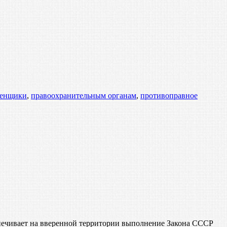
енщики
,
правоохранительным органам
,
противоправное
печивает на вверенной территории выполнение Закона СССР