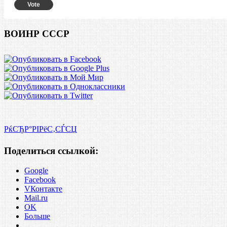
Vote
ВОИНР СССР
РќСЂР°РІРёС‚СЃСЏ
Поделиться ссылкой:
Google
Facebook
VКонтакте
Mail.ru
OK
Больше