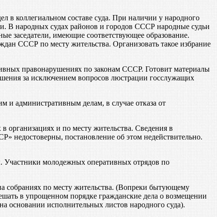
ел в коллегиальном составе суда. При наличии у народного
ьи. В народных судах районов и городов СССР народные судьи
ные заседатели, имеющие соответствующее образование.
ждан СССР по месту жительства. Организовать такое избрание
ивных правонарушениях по законам СССР. Готовит материалы
рушения за исключением вопросов люстрации госслужащих
м и административным делам, в случае отказа от
в организациях и по месту жительства. Сведения в
Р» недостоверны, постановление об этом недействительно.
ы. Участники молодежных оперативных отрядов по
на собраниях по месту жительства. (Вопреки бытующему
 решать в упрощенном порядке гражданские дела о возмещении
на основании исполнительных листов народного суда).