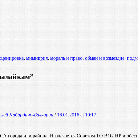
сценировка
,
мимикрия
,
мораль и право
,
обман и возмездие
,
подм
лалайкам
”
елей Кабардино-Балкарии
/
16.01.2016 at 10:17
 СА города или района. Назначается Советом ТО ВОИНР и обес