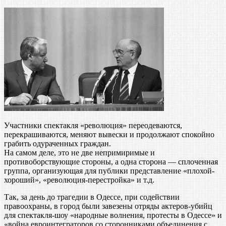
Участники спектакля «революция» переодеваются,
перекрашиваются, меняют вывески и продолжают спокойно
грабить одураченных граждан.
На самом деле, это не две непримиримые и
противоборствующие стороны, а одна сторона — сплоченная
группа, организующая для публики представление «плохой-
хороший», «революция-перестройка» и т.д.
Так, за день до трагедии в Одессе, при содействии
правоохраны, в город были завезены отряды актеров-убийц
для спектакля-шоу «народные волнения, протесты в Одессе» и
«война евроинтеграторов со сторонниками объединения с