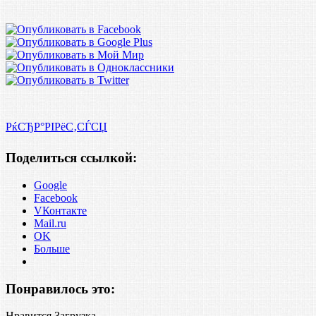
РќСЂР°РІРёС‚СЃСЏ
Поделиться ссылкой:
Google
Facebook
VКонтакте
Mail.ru
OK
Больше
Понравилось это:
Нравится
Загрузка...