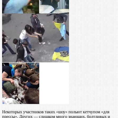
Некоторых участников таких «шоу» польют кетчупом «для
прессы». Других — слишком много знающих, болтливых и