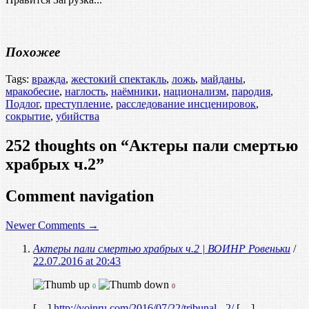
Похожее
Tags:
вражда
,
жестокий спектакль
,
ложь
,
майданы
,
мракобесие
,
наглость
,
наёмники
,
национализм
,
пародия
,
Подлог
,
преступление
,
расследование инсценировок
,
сокрытие
,
убийства
252 thoughts on “
Актеры пали смертью
храбрых ч.2
”
Comment navigation
Newer Comments →
Актеры пали смертью храбрых ч.2 | ВОИНР Ровеньки
/
22.07.2016 at 20:43
0
0
[…]
http://voinru.com/2016/07/22/tribunal_-2/
[…]