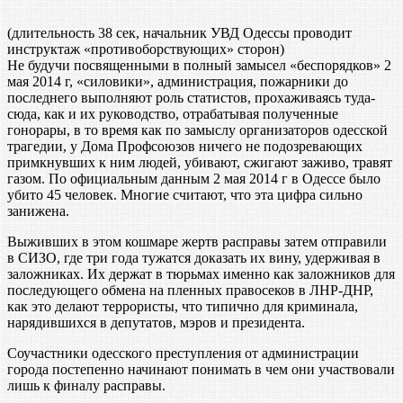
(длительность 38 сек, начальник УВД Одессы проводит
инструктаж «противоборствующих» сторон)
Не будучи посвященными в полный замысел «беспорядков» 2
мая 2014 г, «силовики», администрация, пожарники до
последнего выполняют роль статистов, прохаживаясь туда-
сюда, как и их руководство, отрабатывая полученные
гонорары, в то время как по замыслу организаторов одесской
трагедии, у Дома Профсоюзов ничего не подозревающих
примкнувших к ним людей, убивают, сжигают заживо, травят
газом. По официальным данным 2 мая 2014 г в Одессе было
убито 45 человек. Многие считают, что эта цифра сильно
занижена.
Выживших в этом кошмаре жертв расправы затем отправили
в СИЗО, где три года тужатся доказать их вину, удерживая в
заложниках. Их держат в тюрьмах именно как заложников для
последующего обмена на пленных правосеков в ЛНР-ДНР,
как это делают террористы, что типично для криминала,
нарядившихся в депутатов, мэров и президента.
Соучастники одесского преступления от администрации
города постепенно начинают понимать в чем они участвовали
лишь к финалу расправы.