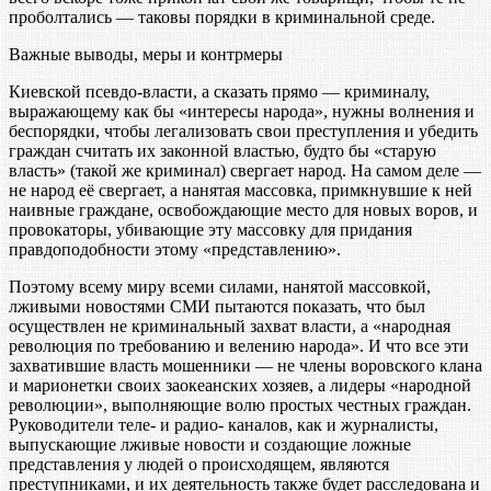
проболтались — таковы порядки в криминальной среде.
Важные выводы, меры и контрмеры
Киевской псевдо-власти, а сказать прямо — криминалу,
выражающему как бы «интересы народа», нужны волнения и
беспорядки, чтобы легализовать свои преступления и убедить
граждан считать их законной властью, будто бы «старую
власть» (такой же криминал) свергает народ. На самом деле —
не народ её свергает, а нанятая массовка, примкнувшие к ней
наивные граждане, освобождающие место для новых воров, и
провокаторы, убивающие эту массовку для придания
правдоподобности этому «представлению».
Поэтому всему миру всеми силами, нанятой массовкой,
лживыми новостями СМИ пытаются показать, что был
осуществлен не криминальный захват власти, а «народная
революция по требованию и велению народа». И что все эти
захватившие власть мошенники — не члены воровского клана
и марионетки своих заокеанских хозяев, а лидеры «народной
революции», выполняющие волю простых честных граждан.
Руководители теле- и радио- каналов, как и журналисты,
выпускающие лживые новости и создающие ложные
представления у людей о происходящем, являются
преступниками, и их деятельность также будет расследована и