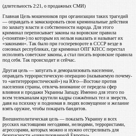
(длительность 2:21, о продажных СМИ)
Главная Цель мошенников при организации таких трагедий
— оправдать и замаскировать свои криминальные действия
по захвату власти и собственности народа. Для этого
криминал переписывает законы на воровские правила
(«понятия») по которым их нельзя наказать и называет их
«законами». Так было при госперевороте в СССР везде в
союзных республиках, где криминал ОПГ КПСС перестал
исполнять советские законы, а стал писать воровские правила
под себя. Так происходит и сейчас.
Другая цель — запугать и деморализовать население,
оправдать террористическую операцию (называемую почему-
то «антитеррористической») на Юго—Востоке против
населения страны, отвлечь внимание от передела сфер
влияния и продажи Украины Западу. Именно для этого по
всем телеканалам крутили кадры сожжённых тел и зверств,
давя на психику и поднимая в людях возмущение и желание
взять оружие, чтобы покарать бандитов.
Внешнеполитическая цель — показать Украину и всех
русских настоящими негодяями, нелюдями, террористами,
агрессорами, которых можно и нужно отстреливать для
безопасности «цивилизованной Европы».