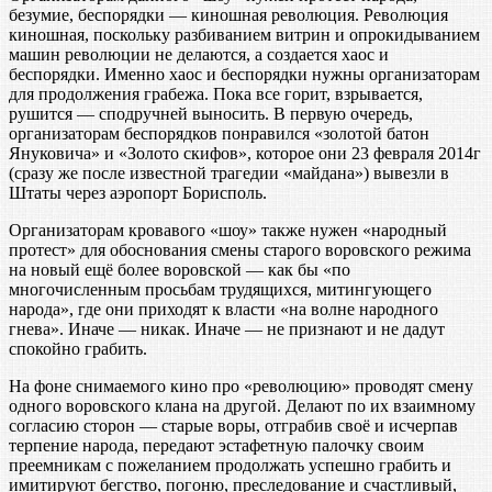
безумие, беспорядки — киношная революция. Революция
киношная, поскольку разбиванием витрин и опрокидыванием
машин революции не делаются, а создается хаос и
беспорядки. Именно хаос и беспорядки нужны организаторам
для продолжения грабежа. Пока все горит, взрывается,
рушится — сподручней выносить. В первую очередь,
организаторам беспорядков понравился «золотой батон
Януковича» и «Золото скифов», которое они 23 февраля 2014г
(сразу же после известной трагедии «майдана») вывезли в
Штаты через аэропорт Борисполь.
Организаторам кровавого «шоу» также нужен «народный
протест» для обоснования смены старого воровского режима
на новый ещё более воровской — как бы «по
многочисленным просьбам трудящихся, митингующего
народа», где они приходят к власти «на волне народного
гнева». Иначе — никак. Иначе — не признают и не дадут
спокойно грабить.
На фоне снимаемого кино про «революцию» проводят смену
одного воровского клана на другой. Делают по их взаимному
согласию сторон — старые воры, отграбив своё и исчерпав
терпение народа, передают эстафетную палочку своим
преемникам с пожеланием продолжать успешно грабить и
имитируют бегство, погоню, преследование и счастливый,