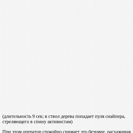
(длительность 9 сек; в ствол дерева попадает пуля снайпера,
стреляющего в спину активистам)
При этом оператор спокойно снимает это безумие, расхаживая