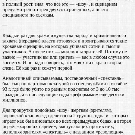
в полный рост, зная, что всё это — «шоу», и сценарием
предусмотрен отстрел двухсот-гривенных, а не его —
специалиста по съемкам.
—
Каждый раз для кражи имущества народа и криминального
захвата (передачи) власти готовятся и проигрываются такие
кровавые сценарии, на которых убивают сотни и тысячи
участников. А после них — миллионы зрителей. Потому не
важно — участник вы или зритель — вас в любом случае это
коснется. И не надо говорить, что моя хата с краю вторая
слева. Её как раз и сожгут первой.
Аналогичный описываемым, постановочный «спектакль»
был сыгран партноменклатурой со спецслужбами в октябре
93 г, где было убито по разным подсчетам от 3 до 10 тыс.
граждан, а в последующие годы «реформами» еще десятки
миллионов.
Для прокрутки подобных «шоу» жертвам (зрителям),
воровской клан всегда делится на 2 группы, одна из которых
играет как бы виноватых во всех предыдущих бедах, а вторая
играет «хороших парней», выступающих против них,
исполняя зрителям «спектакль» с названием «революция».