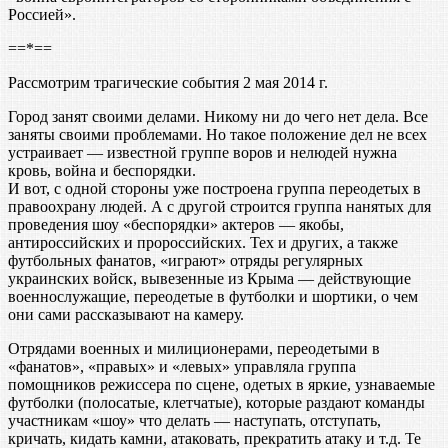
Россией».
==*==
Рассмотрим трагические события 2 мая 2014 г.
Город занят своими делами. Никому ни до чего нет дела. Все
заняты своими проблемами. Но такое положение дел не всех
устраивает — известной группе воров и нелюдей нужна
кровь, война и беспорядки.
И вот, с одной стороны уже построена группа переодетых в
правоохрану людей. А с другой строится группа нанятых для
проведения шоу «беспорядки» актеров — якобы,
антироссийских и пророссийских. Тех и других, а также
футбольных фанатов, «играют» отряды регулярных
украинских войск, вывезенные из Крыма — действующие
военнослужащие, переодетые в футболки и шортики, о чем
они сами рассказывают на камеру.
Отрядами военных и милиционерами, переодетыми в
«фанатов», «правых» и «левых» управляла группа
помощников режиссера по сцене, одетых в яркие, узнаваемые
футболки (полосатые, клетчатые), которые раздают команды
участникам «шоу» что делать — наступать, отступать,
кричать, кидать камни, атаковать, прекратить атаку и т.д. Те