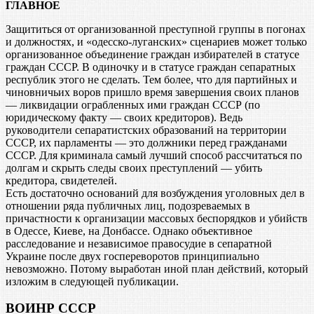
ГЛАВНОЕ
Защититься от организованной преступной группы в погонах
и должностях, и «одесско-луганских» сценариев может только
организованное объединение граждан избирателей в статусе
граждан СССР. В одиночку и в статусе граждан сепаратных
республик этого не сделать. Тем более, что для партийных и
чиновничьих воров пришло время завершения своих планов
— ликвидации ограбленных ими граждан СССР (по
юридическому факту — своих кредиторов). Ведь
руководители сепаратистских образований на территории
СССР, их парламенты — это должники перед гражданами
СССР. Для криминала самый лучший способ рассчитаться по
долгам и скрыть следы своих преступлений — убить
кредитора, свидетелей.
Есть достаточно оснований для возбуждения уголовных дел в
отношении ряда публичных лиц, подозреваемых в
причастности к организации массовых беспорядков и убийств
в Одессе, Киеве, на Донбассе. Однако объективное
расследование и независимое правосудие в сепаратной
Украине после двух госпереворотов принципиально
невозможно. Потому выработан иной план действий, который
изложим в следующей публикации.
ВОИНР СССР