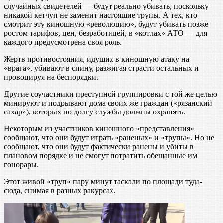
случайных свидетелей — будут реально убивать, поскольку
никакой кетчуп не заменит настоящие трупы. А тех, кто
смотрит эту киношную «революцию», будут убивать позже
ростом тарифов, цен, безработицей, в «котлах» АТО — для
каждого предусмотрена своя роль.
Жертв противостояния, идущих в киношную атаку на
«врага», убивают в спину, разжигая страсти остальных и
провоцируя на беспорядки.
Другие соучастники преступной группировки с той же целью
минируют и подрывают дома своих же граждан («рязанский
сахар»), которых по долгу службы должны охранять.
Некоторым из участников киношного «представления»
сообщают, что они будут играть «раненых» и «трупы». Но не
сообщают, что они будут фактически ранены и убиты в
плановом порядке и не смогут потратить обещанные им
гонорары.
Этот живой «труп» пару минут таскали по площади туда-
сюда, снимая в разных ракурсах.