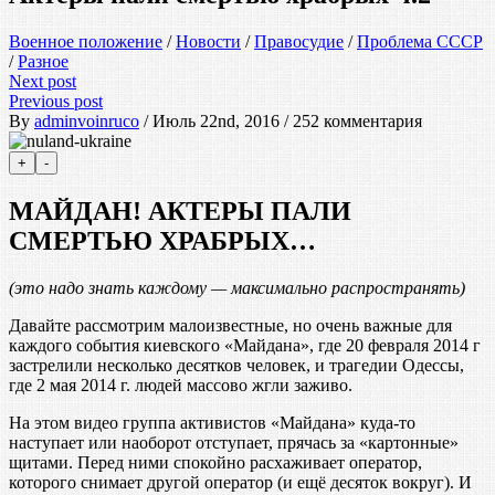
Военное положение
/
Новости
/
Правосудие
/
Проблема СССР
/
Разное
Next post
Previous post
By
adminvoinruco
/ Июль 22nd, 2016 / 252 комментария
МАЙДАН! АКТЕРЫ ПАЛИ
СМЕРТЬЮ ХРАБРЫХ…
(это надо знать каждому — максимально распространять)
Давайте рассмотрим малоизвестные, но очень важные для
каждого события киевского «Майдана», где 20 февраля 2014 г
застрелили несколько десятков человек, и трагедии Одессы,
где 2 мая 2014 г. людей массово жгли заживо.
На этом видео группа активистов «Майдана» куда-то
наступает или наоборот отступает, прячась за «картонные»
щитами. Перед ними спокойно расхаживает оператор,
которого снимает другой оператор (и ещё десяток вокруг). И