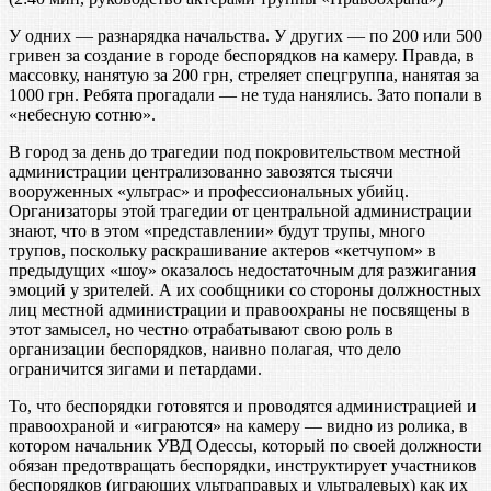
У одних — разнарядка начальства. У других — по 200 или 500
гривен за создание в городе беспорядков на камеру. Правда, в
массовку, нанятую за 200 грн, стреляет спецгруппа, нанятая за
1000 грн. Ребята прогадали — не туда нанялись. Зато попали в
«небесную сотню».
В город за день до трагедии под покровительством местной
администрации централизованно завозятся тысячи
вооруженных «ультрас» и профессиональных убийц.
Организаторы этой трагедии от центральной администрации
знают, что в этом «представлении» будут трупы, много
трупов, поскольку раскрашивание актеров «кетчупом» в
предыдущих «шоу» оказалось недостаточным для разжигания
эмоций у зрителей. А их сообщники со стороны должностных
лиц местной администрации и правоохраны не посвящены в
этот замысел, но честно отрабатывают свою роль в
организации беспорядков, наивно полагая, что дело
ограничится зигами и петардами.
То, что беспорядки готовятся и проводятся администрацией и
правоохраной и «играются» на камеру — видно из ролика, в
котором начальник УВД Одессы, который по своей должности
обязан предотвращать беспорядки, инструктирует участников
беспорядков (играющих ультраправых и ультралевых) как их