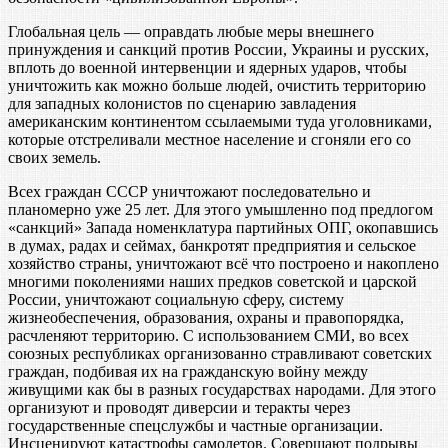
Глобальная цель — оправдать любые меры внешнего
принуждения и санкций против России, Украины и русских,
вплоть до военной интервенции и ядерных ударов, чтобы
уничтожить как можно больше людей, очистить территорию
для западных колонистов по сценарию завладения
американским континентом ссылаемыми туда уголовниками,
которые отстреливали местное население и сгоняли его со
своих земель.
Всех граждан СССР уничтожают последовательно и
планомерно уже 25 лет. Для этого умышленно под предлогом
«санкций» Запада номенклатура партийных ОПГ, окопавшись
в думах, радах и сеймах, банкротят предприятия и сельское
хозяйство страны, уничтожают всё что построено и накоплено
многими поколениями наших предков советской и царской
России, уничтожают социальную сферу, систему
жизнеобеспечения, образования, охраны и правопорядка,
расчленяют территорию. С использованием СМИ, во всех
союзных республиках организованно стравливают советских
граждан, подбивая их на гражданскую войну между
живущими как бы в разных государствах народами. Для этого
организуют и проводят диверсии и теракты через
государственные спецслужбы и частные организации.
Инсценируют катастрофы самолетов. Совершают подрывы