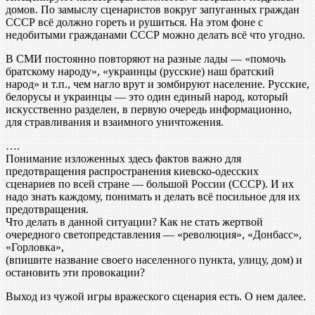
домов. По замыслу сценаристов вокруг запуганных граждан
СССР всё должно гореть и рушиться. На этом фоне с
недобитыми гражданами СССР можно делать всё что угодно.
В СМИ постоянно повторяют на разные лады — «помочь
братскому народу», «украинцы (русские) наш братский
народ» и т.п., чем нагло врут и зомбируют население. Русские,
белорусы и украинцы — это один единый народ, который
искусственно разделен, в первую очередь информационно,
для стравливания и взаимного уничтожения.
….
Понимание изложенных здесь фактов важно для
предотвращения распространения киевско-одесских
сценариев по всей стране — большой России (СССР). И их
надо знать каждому, понимать и делать всё посильное для их
предотвращения.
Что делать в данной ситуации? Как не стать жертвой
очередного светопредставления — «революция», «Донбасс»,
«Горловка»,
(впишите название своего населенного пункта, улицу, дом) и
остановить эти провокации?
Выход из чужой игры вражеского сценария есть. О нем далее.