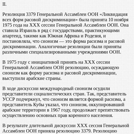
II.
Резолюция 3379 Генеральной Ассамблеи ООН «Ликвидация
всех форм расовой дискриминации» была принята 10 ноября
1975 года на XXX сессии Генеральной Ассамблеи ООН. Она
ставила Израиль в ряд с государствами, практикующими
апартеид, такими как Южная Африка и Родезия, и
постановляла, что сионизм — это форма расизма и расовой
дискриминации. Аналогичные резолюции были приняты
различными специализированными учреждениями ООН.
В 1975 году с инициативой принять на XXX сессии
Генеральной Ассамблеи ООН резолюцию, осуждающую
сионизм как форму расизма и расовой дискриминации,
выступили арабские страны.
В ходе дискуссии международный сионизм осудили
представители социалистических стран. Так, представитель
УССР подчеркнул, что сионизм является формой расизма, а
представитель Кубы указал, что сионизм, оккупировавший
арабские территории в 1967 году, продолжает препятствовать
осуществлению основных прав коренного населения.
В результате длительной дискуссии XXX сессия Генеральной
Ассамблеи ООН приняла резолюцию 3379. Резолюцию