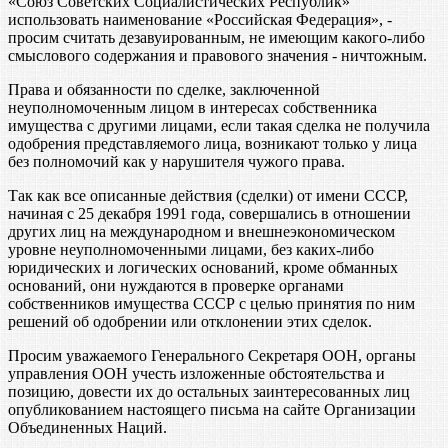
«Союз Советских Социалистических Республик»
использовать наименование «Российская Федерация», -
просим считать дезавуированным, не имеющим какого-либо
смыслового содержания и правового значения - ничтожным.
Права и обязанности по сделке, заключенной
неуполномоченным лицом в интересах собственника
имущества с другими лицами, если такая сделка не получила
одобрения представляемого лица, возникают только у лица
без полномочий как у нарушителя чужого права.
Так как все описанные действия (сделки) от имени СССР,
начиная с 25 декабря 1991 года, совершались в отношении
других лиц на международном и внешнеэкономическом
уровне неуполномоченными лицами, без каких-либо
юридических и логических оснований, кроме обманных
оснований, они нуждаются в проверке органами
собственников имущества СССР с целью принятия по ним
решений об одобрении или отклонении этих сделок.
Просим уважаемого Генерального Секретаря ООН, органы
управления ООН учесть изложенные обстоятельства и
позицию, довести их до остальных заинтересованных лиц
опубликованием настоящего письма на сайте Организации
Объединенных Наций.