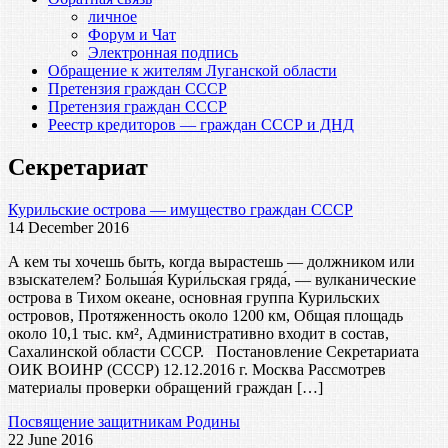
личное
Форум и Чат
Электронная подпись
Обращение к жителям Луганской области
Претензия граждан СССР
Претензия граждан СССР
Реестр кредиторов — граждан СССР и ДНД
Секретариат
Курильские острова — имущество граждан СССР
14 December 2016
А кем ты хочешь быть, когда вырастешь — должником или
взыскателем? Больша́я Кури́льская гряда́, — вулканические
острова в Тихом океане, основная группа Курильских
островов, Протяженность около 1200 км, Общая площадь
около 10,1 тыс. км², Административно входит в состав,
Сахалинской области СССР. Постановление Секретариата
ОИК ВОИНР (СССР) 12.12.2016 г. Москва Рассмотрев
материалы проверки обращений граждан […]
Посвящение защитникам Родины
22 June 2016