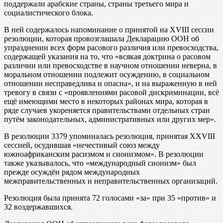
поддержали арабские страны, страны третьего мира и
социалистического блока.
В ней содержалось напоминание о принятой на XVIII сессии
резолюции, которая провозглашала Декларацию ООН об
упразднении всех форм расового различия или превосходства,
содержащей указания на то, что «всякая доктрина о расовом
различии или превосходстве в научном отношении неверна, в
моральном отношении подлежит осуждению, в социальном
отношении несправедлива и опасна», и на выраженную в ней
тревогу в связи с «проявлениями расовой дискриминации, всё
ещё имеющими место в некоторых районах мира, которая в
ряде случаев укореняется правительствами отдельных стран
путём законодательных, административных или других мер».
В резолюции 3379 упоминалась резолюция, принятая XXVIII
сессией, осудившая «нечестивый союз между
южноафриканским расизмом и сионизмом». В резолюции
также указывалось, что «международный сионизм» был
прежде осуждён рядом международных
межправительственных и неправительственных организаций.
Резолюция была принята 72 голосами «за» при 35 «против» и
32 воздержавшихся.