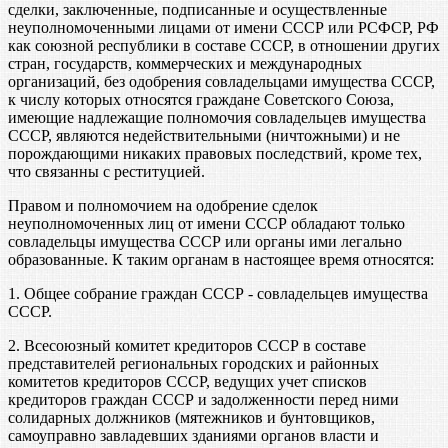
сделки, заключенные, подписанные и осуществленные
неуполномоченными лицами от имени СССР или РСФСР, РФ
как союзной республики в составе СССР, в отношении других
стран, государств, коммерческих и международных
организаций, без одобрения совладельцами имущества СССР,
к числу которых относятся граждане Советского Союза,
имеющие надлежащие полномочия совладельцев имущества
СССР, являются недействительными (ничтожными) и не
порождающими никаких правовых последствий, кроме тех,
что связанны с реституцией.
Правом и полномочием на одобрение сделок
неуполномоченных лиц от имени СССР обладают только
совладельцы имущества СССР или органы ими легально
образованные. К таким органам в настоящее время относятся:
1. Общее собрание граждан СССР - совладельцев имущества
СССР.
2. Всесоюзный комитет кредиторов СССР в составе
представителей региональных городских и районных
комитетов кредиторов СССР, ведущих учет списков
кредиторов граждан СССР и задолженности перед ними
солидарных должников (мятежников и бунтовщиков,
самоуправно завладевших зданиями органов власти и