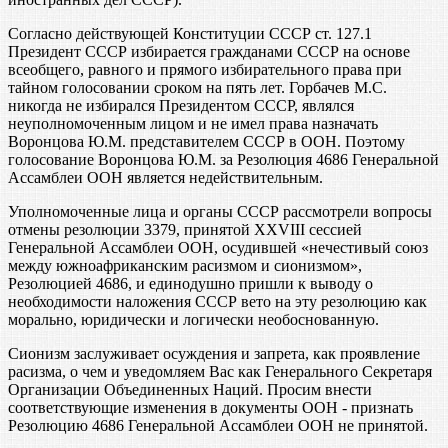
Согласно действующей Конституции СССР ст. 127.1
Президент СССР избирается гражданами СССР на основе
всеобщего, равного и прямого избирательного права при
тайном голосовании сроком на пять лет. Горбачев М.С.
никогда не избирался Президентом СССР, являлся
неуполномоченным лицом и не имел права назначать
Воронцова Ю.М. представителем СССР в ООН. Поэтому
голосование Воронцова Ю.М. за Резолюция 4686 Генеральной
Ассамблеи ООН является недействительным.
Уполномоченные лица и органы СССР рассмотрели вопросы
отмены резолюции 3379, принятой XXVIII сессией
Генеральной Ассамблеи ООН, осудившей «нечестивый союз
между южноафриканским расизмом и сионизмом»,
Резолюцией 4686, и единодушно пришли к выводу о
необходимости наложения СССР вето на эту резолюцию как
морально, юридически и логически необоснованную.
Сионизм заслуживает осуждения и запрета, как проявление
расизма, о чем и уведомляем Вас как Генерального Секретаря
Организации Объединенных Наций. Просим внести
соответствующие изменения в документы ООН - признать
Резолюцию 4686 Генеральной Ассамблеи ООН не принятой.