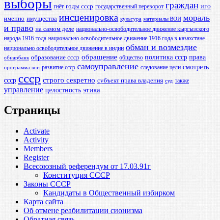
выборы
граждан
иго
годы ссср
гнёт
государственный переворот
инсценировка
мораль
именно
имущества
культура
материалы ВОИ
и право
на самом деле
национально-освободительное движение кыргызского
народа 1916 года
национально освободительное движение 1916 года в казахстане
обман и возмездие
национально освободительное движение в индии
обращение
политика ссср
права
образование ссср
общество
обнарбанк
самоуправление
смотреть
развитие ссср
следование цели
программа вои
ссср
ссср
строго секретно
субъект права владения
также
суд
управление
этика
целостность
Страницы
Activate
Activity
Members
Register
Всесоюзный референдум от 17.03.91г
Конституция СССР
Законы СССР
Кандидаты в Общественный избирком
Карта сайта
Об отмене реабилитации сионизма
Обратная связь