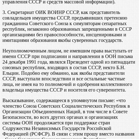
управления СССР и средств массовой информации).
3. Секретариат ОИК ВОИНР СССР, как представитель
совладельцев имущества СССР, предъявивших претензию
гражданина Советского Союза к симуляторам сепаратных
республик, незаконно образованных запрещенными в СССР
организациями без правоспособности, инсценировками и
имитациями образования якобы суверенных государств.
Неуполномоченным лицом, не имевшим права выступать от
имени СССР при подписании и направлении в ООН письма
24 декабря 1991 года, являлся Президент одной из пятнадцати
союзных республик, входящих в состав СССР, некто Б.Н.
Ельцин. Подобно ему обманно, как якобы представители
СССР, выступали впоследствии и все остальные частные
лица, не имея на то полномочий и одобрения коллективного
владельца имущества СССР и носителя его суверенитета.
Высказывание, содержащееся в упомянутом письме: «что
членство Союза Советских Социалистических Республик в
Организации Объединенных Наций, в том числе в Совете
Безопасности, во всех других органах и организациях
системы ООН продолжается при поддержке стран
Содружества Независимых Государств Российской
Федерацией (РСФСР). В связи с этим прошу вместо названия