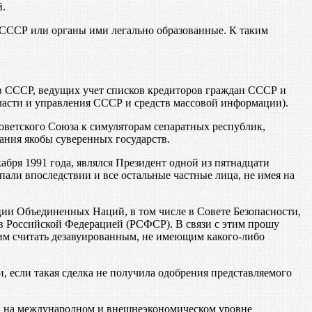
й.
СССР или органы ими легально образованные. К таким
в СССР, ведущих учет списков кредиторов граждан СССР и
ласти и управления СССР и средств массовой информации).
ветского Союза к симуляторам сепаратных республик,
ния якобы суверенных государств.
ря 1991 года, являлся Президент одной из пятнадцати
али впоследствии и все остальные частные лица, не имея на
ии Объединенных Наций, в том числе в Совете Безопасности,
в Российской Федерацией (РСФСР). В связи с этим прошу
им считать дезавуированным, не имеющим какого-либо
 если такая сделка не получила одобрения представляемого
лиц на международном и внешнеэкономическом уровне