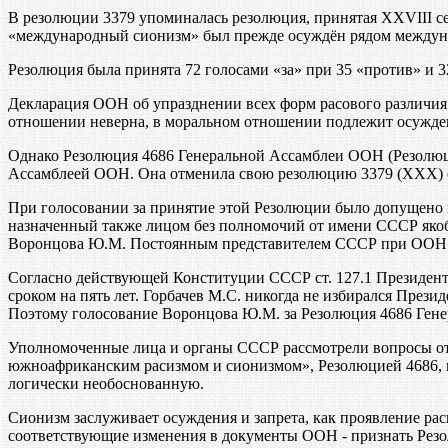
В резолюции 3379 упоминалась резолюция, принятая XXVIII с
«международный сионизм» был прежде осуждён рядом междун
Резолюция была принята 72 голосами «за» при 35 «против» и 
Декларация ООН об упразднении всех форм расового различия и
отношении неверна, в моральном отношении подлежит осужден
Однако Резолюция 4686 Генеральной Ассамблеи ООН (Резолюци
Ассамблеей ООН. Она отменила свою резолюцию 3379 (ХХХ) от
При голосовании за принятие этой Резолюции было допущено
назначенный также лицом без полномочий от имени СССР яко
Воронцова Ю.М. Постоянным представителем СССР при ООН и
Согласно действующей Конституции СССР ст. 127.1 Президент
сроком на пять лет. Горбачев М.С. никогда не избирался Пре
Поэтому голосование Воронцова Ю.М. за Резолюция 4686 Ген
Уполномоченные лица и органы СССР рассмотрели вопросы от
южноафриканским расизмом и сионизмом», Резолюцией 4686, 
логически необоснованную.
Сионизм заслуживает осуждения и запрета, как проявление ра
соответствующие изменения в документы ООН - признать Рез