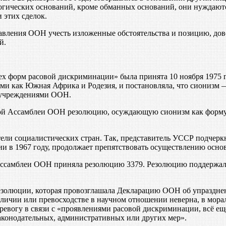
огических оснований, кроме обманных оснований, они нуждают
 этих сделок.
вления ООН учесть изложенные обстоятельства и позицию, дов
й.
х форм расовой дискриминации» была принята 10 ноября 1975 
ими как Южная Африка и Родезия, и постановляла, что сионизм
 учреждениями ООН.
ной Ассамблеи ООН резолюцию, осуждающую сионизм как форму 
ли социалистических стран. Так, представитель УССР подчеркну
ии в 1967 году, продолжает препятствовать осуществлению осно
Ассамблеи ООН приняла резолюцию 3379. Резолюцию поддержали 
езолюции, которая провозглашала Декларацию ООН об упразднен
различии или превосходстве в научном отношении неверна, в мо
ревогу в связи с «проявлениями расовой дискриминации, всё ещ
законодательных, административных или других мер».