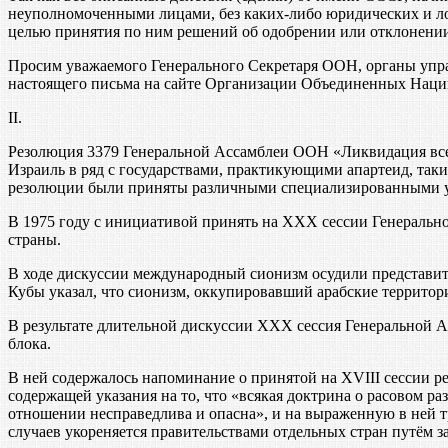
неуполномоченными лицами, без каких-либо юридических и л
целью принятия по ним решений об одобрении или отклонении
Просим уважаемого Генерального Секретаря ООН, органы упра
настоящего письма на сайте Организации Объединенных Наци
II.
Резолюция 3379 Генеральной Ассамблеи ООН «Ликвидация все
Израиль в ряд с государствами, практикующими апартеид, так
резолюции были приняты различными специализированными
В 1975 году с инициативой принять на XXX сессии Генераль
страны.
В ходе дискуссии международный сионизм осудили представите
Кубы указал, что сионизм, оккупировавший арабские территор
В результате длительной дискуссии XXX сессия Генеральной 
блока.
В ней содержалось напоминание о принятой на XVIII сессии р
содержащей указания на то, что «всякая доктрина о расовом 
отношении несправедлива и опасна», и на выраженную в ней т
случаев укореняется правительствами отдельных стран путём 