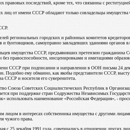
правовых последствий, кроме тех, что связанны с реституцие
х лиц от имени СССР обладают только совладельцы имущества 
ССР.
телей региональных городских и районных комитетов кредиторо
 и бунтовщиков, самоуправно завладевших зданиями органов в
льцев имущества СССР, предъявивших претензию гражданина Со
без правоспособности, инсценировками и имитациями образова
ни СССР при подписании и направлении в ООН письма 24 декаб
н. Подобно ему обманно, как якобы представители СССР, выступ
а СССР и носителя его суверенитета.
ство Союза Советских Социалистических Республик в Организац
ается при поддержке стран Содружества Независимых Государст
к» использовать наименование «Российская Федерация», - прос
м лицом в интересах собственника имущества с другими лицами,
ля чужого права.
иная с 25 декабря 1991 года, совершались в отношении других 