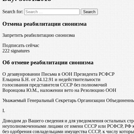
Search for:
Отмена реабилитации сионизма
Запретить реабилитацию сионизма
Подписать сейчас
222
signatures
Об отмене реабилитации сионизма
О дезавуировании Письма в ООН Президента РСФСР
Ельцина Б.Н. от 24.12.91 и недействительности
голосования представителя СССР без полномочий
Воронцова Ю.М., наложении вето на Резолюцию ООН
Уважаемый Генеральный Секретарь Организации Объединенн
I.
Доводим до Вашего сведения и для уведомления остальных стр
неуполномоченными лицами от имени СССР или РСФСР, РФ как
без одобрения совладельцами имущества СССР, к числу котор