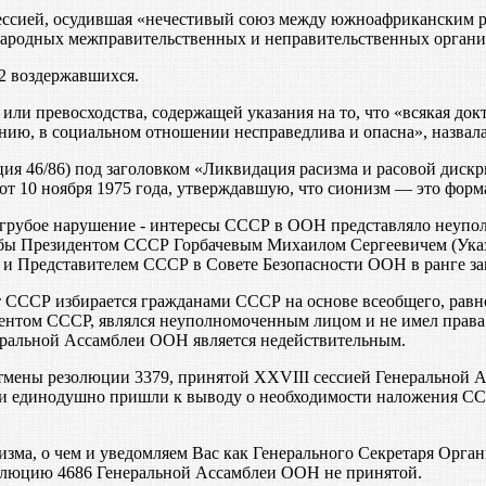
ессией, осудившая «нечестивый союз между южноафриканским р
ародных межправительственных и неправительственных органи
32 воздержавшихся.
ли превосходства, содержащей указания на то, что «всякая док
ию, в социальном отношении несправедлива и опасна», назвала
я 46/86) под заголовком «Ликвидация расизма и расовой дискр
 10 ноября 1975 года, утверждавшую, что сионизм — это форм
 грубое нарушение - интересы СССР в ООН представляло неуп
бы Президентом СССР Горбачевым Михаилом Сергеевичем (Указ 
 Представителем СССР в Совете Безопасности ООН в ранге за
 СССР избирается гражданами СССР на основе всеобщего, равно
зидентом СССР, являлся неуполномоченным лицом и не имел пра
еральной Ассамблеи ООН является недействительным.
мены резолюции 3379, принятой XXVIII сессией Генеральной 
и единодушно пришли к выводу о необходимости наложения ССС
сизма, о чем и уведомляем Вас как Генерального Секретаря Ор
олюцию 4686 Генеральной Ассамблеи ООН не принятой.