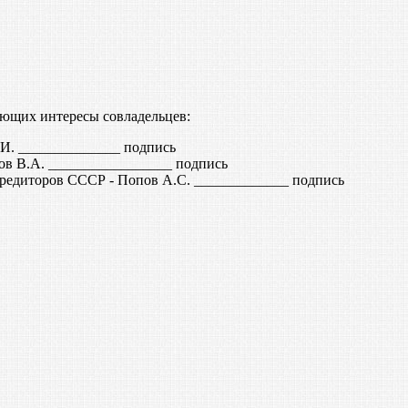
яющих интересы совладельцев:
. ______________ подпись
ов В.А. _________________ подпись
редиторов СССР - Попов А.С. _____________ подпись