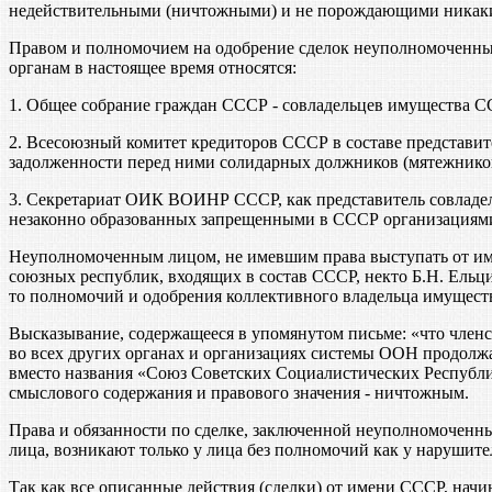
недействительными (ничтожными) и не порождающими никаких 
Правом и полномочием на одобрение сделок неуполномоченны
органам в настоящее время относятся:
1. Общее собрание граждан СССР - совладельцев имущества С
2. Всесоюзный комитет кредиторов СССР в составе представи
задолженности перед ними солидарных должников (мятежников
3. Секретариат ОИК ВОИНР СССР, как представитель совладе
незаконно образованных запрещенными в СССР организациями 
Неуполномоченным лицом, не имевшим права выступать от име
союзных республик, входящих в состав СССР, некто Б.Н. Ельци
то полномочий и одобрения коллективного владельца имуществ
Высказывание, содержащееся в упомянутом письме: «что член
во всех других органах и организациях системы ООН продолж
вместо названия «Союз Советских Социалистических Республи
смыслового содержания и правового значения - ничтожным.
Права и обязанности по сделке, заключенной неуполномоченны
лица, возникают только у лица без полномочий как у нарушите
Так как все описанные действия (сделки) от имени СССР, нач