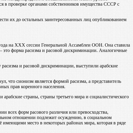
ся в проверке органами собственников имущества СССР с
ести их до остальных заинтересованных лиц опубликованием
года на XXX сессии Генеральной Ассамблеи ООН. Она ставила
 — это форма расизма и расовой дискриминации. Аналогичные
расизма и расовой дискриминации, выступили арабские
л, что сионизм является формой расизма, а представитель
вных прав коренного населения.
арабские страны, страны третьего мира и социалистического
ии всех форм расового различия или превосходства,
ральном отношении подлежит осуждению, в социальном
ё имеющими место в некоторых районах мира, которая в ряде