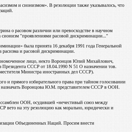
асизмом и сионизмом». В резолюции также указывалось, что
заций.
трина о расовом различии или превосходстве в научном
 сионизм "проявлениями расовой дискриминации..."
иминации» была принята 16 декабря 1991 года Генеральной
а расизма и расовой дискриминации.
олномоченное лицо, некто Воронцов Юлий Михайлович,
Президента СССР от 18.04.1990 N 51 О назначении тов.
местителя Министра иностранных дел СССР).
го и прямого избирательного права при тайном голосовании
ва назначать Воронцова Ю.М. представителем СССР в ООН.
Ассамблеи ООН, осудившей «нечестивый союз между
Р вето на эту резолюцию как морально, юридически и
ганизации Объединенных Наций. Просим внести