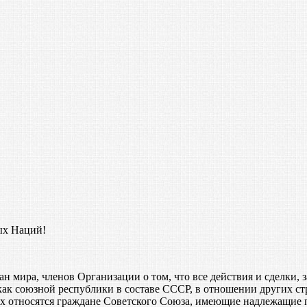
ых Наций!
ан мира, членов Организации о том, что все действия и сделки
 союзной республики в составе СССР, в отношении других стр
ых относятся граждане Советского Союза, имеющие надлежащие