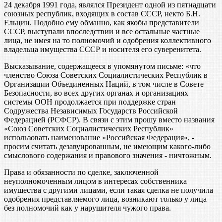
24 декабря 1991 года, являлся Президент одной из пятнадцати
союзных республик, входящих в состав СССР, некто Б.Н.
Ельцин. Подобно ему обманно, как якобы представители
СССР, выступали впоследствии и все остальные частные
лица, не имея на то полномочий и одобрения коллективного
владельца имущества СССР и носителя его суверенитета.
Высказывание, содержащееся в упомянутом письме: «что
членство Союза Советских Социалистических Республик в
Организации Объединенных Наций, в том числе в Совете
Безопасности, во всех других органах и организациях
системы ООН продолжается при поддержке стран
Содружества Независимых Государств Российской
Федерацией (РСФСР). В связи с этим прошу вместо названия
«Союз Советских Социалистических Республик»
использовать наименование «Российская Федерация», -
просим считать дезавуированным, не имеющим какого-либо
смыслового содержания и правового значения - ничтожным.
Права и обязанности по сделке, заключенной
неуполномоченным лицом в интересах собственника
имущества с другими лицами, если такая сделка не получила
одобрения представляемого лица, возникают только у лица
без полномочий как у нарушителя чужого права.