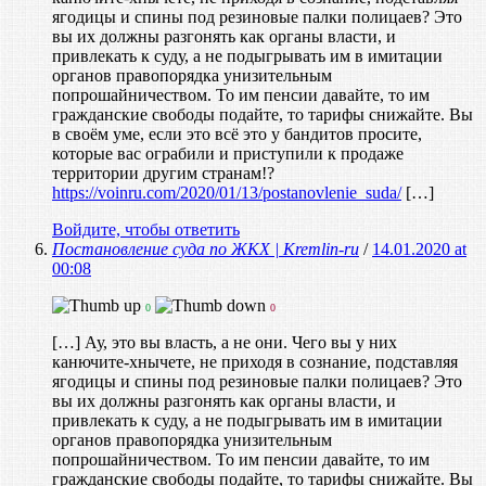
ягодицы и спины под резиновые палки полицаев? Это
вы их должны разгонять как органы власти, и
привлекать к суду, а не подыгрывать им в имитации
органов правопорядка унизительным
попрошайничеством. То им пенсии давайте, то им
гражданские свободы подайте, то тарифы снижайте. Вы
в своём уме, если это всё это у бандитов просите,
которые вас ограбили и приступили к продаже
территории другим странам!?
https://voinru.com/2020/01/13/postanovlenie_suda/
[…]
Войдите, чтобы ответить
Постановление суда по ЖКХ | Kremlin-ru
/
14.01.2020 at
00:08
0
0
[…] Ау, это вы власть, а не они. Чего вы у них
канючите-хнычете, не приходя в сознание, подставляя
ягодицы и спины под резиновые палки полицаев? Это
вы их должны разгонять как органы власти, и
привлекать к суду, а не подыгрывать им в имитации
органов правопорядка унизительным
попрошайничеством. То им пенсии давайте, то им
гражданские свободы подайте, то тарифы снижайте. Вы