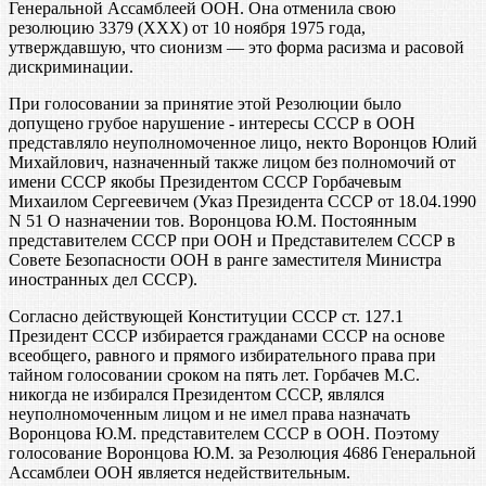
Генеральной Ассамблеей ООН. Она отменила свою
резолюцию 3379 (ХХХ) от 10 ноября 1975 года,
утверждавшую, что сионизм — это форма расизма и расовой
дискриминации.
При голосовании за принятие этой Резолюции было
допущено грубое нарушение - интересы СССР в ООН
представляло неуполномоченное лицо, некто Воронцов Юлий
Михайлович, назначенный также лицом без полномочий от
имени СССР якобы Президентом СССР Горбачевым
Михаилом Сергеевичем (Указ Президента СССР от 18.04.1990
N 51 О назначении тов. Воронцова Ю.М. Постоянным
представителем СССР при ООН и Представителем СССР в
Совете Безопасности ООН в ранге заместителя Министра
иностранных дел СССР).
Согласно действующей Конституции СССР ст. 127.1
Президент СССР избирается гражданами СССР на основе
всеобщего, равного и прямого избирательного права при
тайном голосовании сроком на пять лет. Горбачев М.С.
никогда не избирался Президентом СССР, являлся
неуполномоченным лицом и не имел права назначать
Воронцова Ю.М. представителем СССР в ООН. Поэтому
голосование Воронцова Ю.М. за Резолюция 4686 Генеральной
Ассамблеи ООН является недействительным.