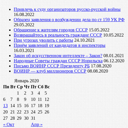
Привлечь к суду организаторов русско-русской войны
16.08.2022
Образец заявления о возбуждении дела по ст 159 УК РФ
29.05.2022
Обращение к жителям городов СССР
15.05.2022
Возвращайтесь в реальность граждане СССР
10.05.2022
При угрозах уволить с работы
24.10.2021
Приём заявлений от кандидатов в инспекторы
16.03.2021
Закон об искусственном интеллекте – Закон?
08.01.2021
Народные Советы граждан СССР Норильска
06.12.2020
Письмо ВОИНР СССР Президенту РБ
17.08.2020
ВОИНР — клуб миллионеров СССР
08.08.2020
Январь 2020
Пн
Вт
Ср
Чт
Пт
Сб
Вс
1
2
3
4
5
6
7
8
9
10
11
12
13
14
15
16
17
18
19
20
21
22
23
24
25
26
27
28
29
30
31
« Окт
Апр »