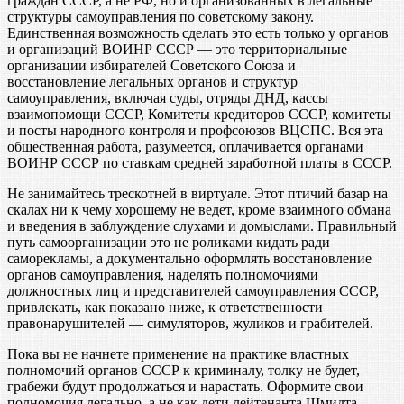
граждан СССР, а не РФ, но и организованных в легальные
структуры самоуправления по советскому закону.
Единственная возможность сделать это есть только у органов
и организаций ВОИНР СССР — это территориальные
организации избирателей Советского Союза и
восстановление легальных органов и структур
самоуправления, включая суды, отряды ДНД, кассы
взаимопомощи СССР, Комитеты кредиторов СССР, комитеты
и посты народного контроля и профсоюзов ВЦСПС. Вся эта
общественная работа, разумеется, оплачивается органами
ВОИНР СССР по ставкам средней заработной платы в СССР.
Не занимайтесь трескотней в виртуале. Этот птичий базар на
скалах ни к чему хорошему не ведет, кроме взаимного обмана
и введения в заблуждение слухами и домыслами. Правильный
путь самоорганизации это не роликами кидать ради
саморекламы, а документально оформлять восстановление
органов самоуправления, наделять полномочиями
должностных лиц и представителей самоуправления СССР,
привлекать, как показано ниже, к ответственности
правонарушителей — симуляторов, жуликов и грабителей.
Пока вы не начнете применение на практике властных
полномочий органов СССР к криминалу, толку не будет,
грабежи будут продолжаться и нарастать. Оформите свои
полномочия легально, а не как дети лейтенанта Шмидта