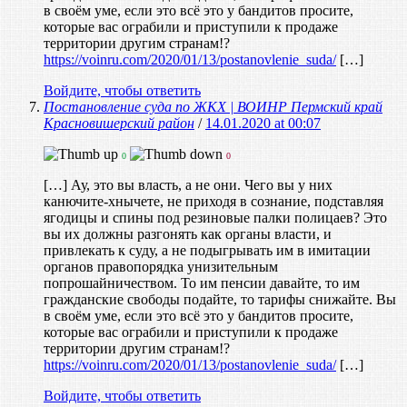
в своём уме, если это всё это у бандитов просите,
которые вас ограбили и приступили к продаже
территории другим странам!?
https://voinru.com/2020/01/13/postanovlenie_suda/
[…]
Войдите, чтобы ответить
Постановление суда по ЖКХ | ВОИНР Пермский край
Красновишерский район
/
14.01.2020 at 00:07
0
0
[…] Ау, это вы власть, а не они. Чего вы у них
канючите-хнычете, не приходя в сознание, подставляя
ягодицы и спины под резиновые палки полицаев? Это
вы их должны разгонять как органы власти, и
привлекать к суду, а не подыгрывать им в имитации
органов правопорядка унизительным
попрошайничеством. То им пенсии давайте, то им
гражданские свободы подайте, то тарифы снижайте. Вы
в своём уме, если это всё это у бандитов просите,
которые вас ограбили и приступили к продаже
территории другим странам!?
https://voinru.com/2020/01/13/postanovlenie_suda/
[…]
Войдите, чтобы ответить