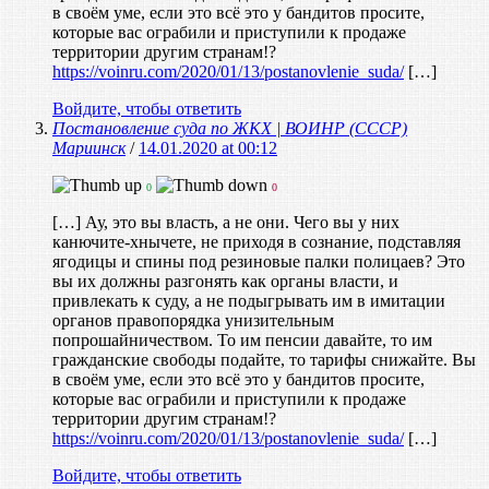
в своём уме, если это всё это у бандитов просите,
которые вас ограбили и приступили к продаже
территории другим странам!?
https://voinru.com/2020/01/13/postanovlenie_suda/
[…]
Войдите, чтобы ответить
Постановление суда по ЖКХ | ВОИНР (СССР)
Мариинск
/
14.01.2020 at 00:12
0
0
[…] Ау, это вы власть, а не они. Чего вы у них
канючите-хнычете, не приходя в сознание, подставляя
ягодицы и спины под резиновые палки полицаев? Это
вы их должны разгонять как органы власти, и
привлекать к суду, а не подыгрывать им в имитации
органов правопорядка унизительным
попрошайничеством. То им пенсии давайте, то им
гражданские свободы подайте, то тарифы снижайте. Вы
в своём уме, если это всё это у бандитов просите,
которые вас ограбили и приступили к продаже
территории другим странам!?
https://voinru.com/2020/01/13/postanovlenie_suda/
[…]
Войдите, чтобы ответить