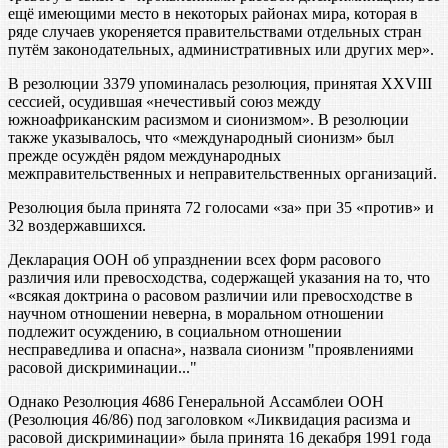
ещё имеющими место в некоторых районах мира, которая в
ряде случаев укореняется правительствами отдельных стран
путём законодательных, административных или других мер».
В резолюции 3379 упоминалась резолюция, принятая XXVIII
сессией, осудившая «нечестивый союз между
южноафриканским расизмом и сионизмом». В резолюции
также указывалось, что «международный сионизм» был
прежде осуждён рядом международных
межправительственных и неправительственных организаций.
Резолюция была принята 72 голосами «за» при 35 «против» и
32 воздержавшихся.
Декларация ООН об упразднении всех форм расового
различия или превосходства, содержащей указания на то, что
«всякая доктрина о расовом различии или превосходстве в
научном отношении неверна, в моральном отношении
подлежит осуждению, в социальном отношении
несправедлива и опасна», назвала сионизм "проявлениями
расовой дискриминации..."
Однако Резолюция 4686 Генеральной Ассамблеи ООН
(Резолюция 46/86) под заголовком «Ликвидация расизма и
расовой дискриминации» была принята 16 декабря 1991 года