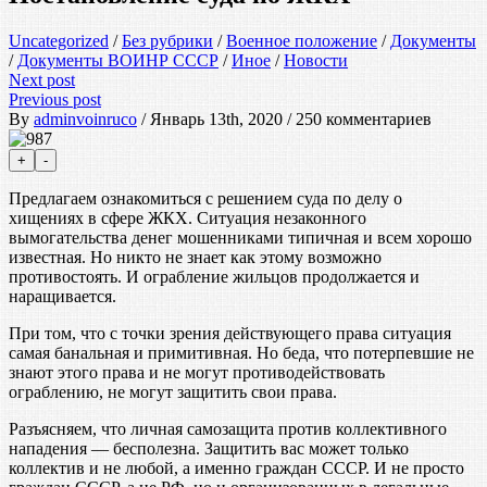
Uncategorized
/
Без рубрики
/
Военное положение
/
Документы
/
Документы ВОИНР СССР
/
Иное
/
Новости
Next post
Previous post
By
adminvoinruco
/ Январь 13th, 2020 / 250 комментариев
Предлагаем ознакомиться с решением суда по делу о
хищениях в сфере ЖКХ. Ситуация незаконного
вымогательства денег мошенниками типичная и всем хорошо
известная. Но никто не знает как этому возможно
противостоять. И ограбление жильцов продолжается и
наращивается.
При том, что с точки зрения действующего права ситуация
самая банальная и примитивная. Но беда, что потерпевшие не
знают этого права и не могут противодействовать
ограблению, не могут защитить свои права.
Разъясняем, что личная самозащита против коллективного
нападения — бесполезна. Защитить вас может только
коллектив и не любой, а именно граждан СССР. И не просто