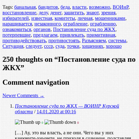
Tags:
банальная
,
бандитов
,
беда
,
власти
,
возможно
,
ВОИнР
,
восстановление
,
делу
,
денег
,
защитить
,
знают
,
зрения
,
избирателей
,
известная
,
комитеты
,
личная
,
мошенниками
,
наращивается
,
незаконного
,
ограбление
,
ограблению
,
ознакомиться
,
органов
,
Постановление суда по ЖКХ
,
потерпевшие
,
предлагаем
,
привлекать
,
примитивная
,
противодействовать
,
противостоять
,
Разъясняем
,
системы
,
Ситуация
,
следует
,
ссср
,
суда
,
точки
,
хищениях
,
хорошо
250 thoughts on “
Постановление суда по
ЖКХ
”
Comment navigation
Newer Comments →
Постановление суда по ЖКХ — ВОИНР Курской
области
/
14.01.2020 at 00:16
0
0
[…] Ау, это вы власть, а не они. Чего вы у них
канючите-хнычете, не приходя в сознание, подставляя