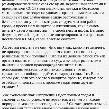
(самопровозгласившие себя съездами, верховными советами и
президентами СССР) или анархисты, невежи и бестолочи
митинговые, что ходят по улицам с крашенными тряпками и
скандируют как слабоумные всякие бестолковые и
бесполезные лозунги, из которых следует, что они рабья
кровь, а просят не у бандитов и мятежников, как на самом
деле, а у своего начальства — у своей власти якобы. Вы явно
безумны, если бандитов, после инсценировок и театральных
постановок в СМИ, своей властью считаете.
Ау, это вы власть, а не они. Чего вы у них канючите-хнычете,
не приходя в сознание, подставляя ягодицы и спины под
резиновые палки полицаев? Это вы их должны разгонять как
органы власти, и привлекать к суду, а не подыгрывать им в
имитации органов правопорядка унизительным
попрошайничеством. То им пенсии давайте, то им
гражданские свободы подайте, то тарифы снижайте. Вы в
своём уме, если это всё это у бандитов просите, которые вас
ограбили и приступили к продаже территории другим
странам!?
Уже экономическая интервенция идет полным ходом и
закончится скоро успехом интервентов, а вы чего в голове
порядок не можете навести до сих пор? Скачать документы об
образовании территориального объединения избирателей