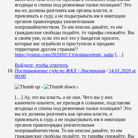
ягодицы и спины под резиновые палки полицаев? Это
вы их должны разгонять как органы власти, и
привлекать к суду, а не подыгрывать им в имитации
органов правопорядка унизительным
попрошайничеством. То им пенсии давайте, то им
гражданские свободы подайте, то тарифы снижайте. Вы
в своём уме, если это всё это у бандитов просите,
которые вас ограбили и приступили к продаже
территории другим странам!?
https://voinru.com/2020/01/13/postanovlenie_suda/
[…]
Войдите, чтобы ответить
Постановление суда по ЖКХ | Люстрация
/
14.01.2020 at
00:00
0
0
[…] Ау, это вы власть, а не они. Чего вы у них
канючите-хнычете, не приходя в сознание, подставляя
ягодицы и спины под резиновые палки полицаев? Это
вы их должны разгонять как органы власти, и
привлекать к суду, а не подыгрывать им в имитации
органов правопорядка унизительным
попрошайничеством. То им пенсии давайте, то им
гражданские свободы подайте, то тарифы снижайте. Вы