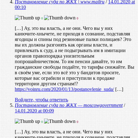
Постановление суда по ЖКХ | www.mailru
/
14.01.2020 at
00:10
0
0
[…] Ау, это вы власть, а не они. Чего вы у них
канючите-хнычете, не приходя в сознание, подставляя
ягодицы и спины под резиновые палки полицаев? Это
вы их должны разгонять как органы власти, и
привлекать к суду, а не подыгрывать им в имитации
органов правопорядка унизительным
попрошайничеством. То им пенсии давайте, то им
гражданские свободы подайте, то тарифы снижайте. Вы
в своём уме, если это всё это у бандитов просите,
которые вас ограбили и приступили к продаже
территории другим странам!?
https://voinru.com/2020/01/13/postanovlenie_suda/
[…]
Войдите, чтобы ответить
Постановление суда по ЖКХ — moscowgovernment
/
14.01.2020 at 00:09
0
0
[…] Ау, это вы власть, а не они. Чего вы у них
канючите-хнычете, не приходя в сознание, подставляя