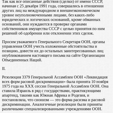
Так как все описанные действия (сделки) от имени СССР,
начиная с 25 декабря 1991 года, совершались в отношении
других лиц на международном и внешнеэкономическом
уровне неуполномоченными лицами, без каких-либо
юридических и логических оснований, кроме обманных
оснований, они нуждаются в проверке органами
собственников имущества СССР с целью принятия по ним
решений об одобрении или отклонении этих сделок.
Просим уважаемого Генерального Секретаря ООН, органы
управления ООН учесть изложенные обстоятельства и
позицию, довести их до остальных заинтересованных лиц
опубликованием настоящего письма на сайте Организации
Объединенных Наций.
II.
Резолюция 3379 Генеральной Ассамблеи ООН «Ликвидация
всех форм расовой дискриминации» была принята 10 ноября
1975 года на XXX сессии Генеральной Ассамблеи ООН. Она
ставила Израиль в ряд с государствами, практикующими
апартеид, такими как Южная Африка и Родезия, и
постановляла, что сионизм — это форма расизма и расовой
дискриминации. Аналогичные резолюции были приняты
различными специализированными учреждениями ООН.