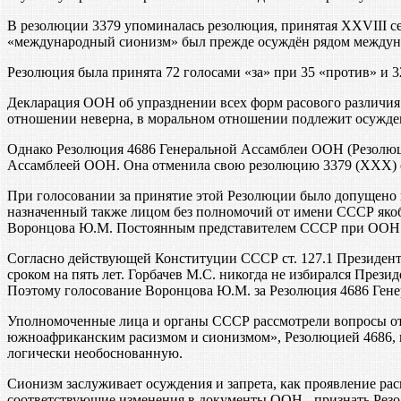
В резолюции 3379 упоминалась резолюция, принятая XXVIII с
«международный сионизм» был прежде осуждён рядом междун
Резолюция была принята 72 голосами «за» при 35 «против» и 
Декларация ООН об упразднении всех форм расового различия и
отношении неверна, в моральном отношении подлежит осужден
Однако Резолюция 4686 Генеральной Ассамблеи ООН (Резолюци
Ассамблеей ООН. Она отменила свою резолюцию 3379 (ХХХ) от
При голосовании за принятие этой Резолюции было допущено
назначенный также лицом без полномочий от имени СССР яко
Воронцова Ю.М. Постоянным представителем СССР при ООН и
Согласно действующей Конституции СССР ст. 127.1 Президент
сроком на пять лет. Горбачев М.С. никогда не избирался Пре
Поэтому голосование Воронцова Ю.М. за Резолюция 4686 Ген
Уполномоченные лица и органы СССР рассмотрели вопросы от
южноафриканским расизмом и сионизмом», Резолюцией 4686, 
логически необоснованную.
Сионизм заслуживает осуждения и запрета, как проявление ра
соответствующие изменения в документы ООН - признать Рез