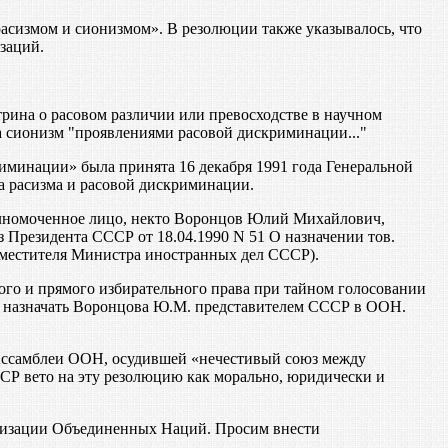
асизмом и сионизмом». В резолюции также указывалось, что
заций.
трина о расовом различии или превосходстве в научном
 сионизм "проявлениями расовой дискриминации..."
иминации» была принята 16 декабря 1991 года Генеральной
а расизма и расовой дискриминации.
олномоченное лицо, некто Воронцов Юлий Михайлович,
Президента СССР от 18.04.1990 N 51 О назначении тов.
местителя Министра иностранных дел СССР).
го и прямого избирательного права при тайном голосовании
ва назначать Воронцова Ю.М. представителем СССР в ООН.
Ассамблеи ООН, осудившей «нечестивый союз между
Р вето на эту резолюцию как морально, юридически и
ганизации Объединенных Наций. Просим внести