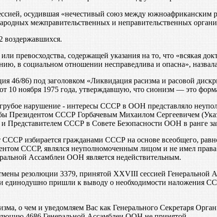
ессией, осудившая «нечестивый союз между южноафриканским р
ародных межправительственных и неправительственных органи
32 воздержавшихся.
ли превосходства, содержащей указания на то, что «всякая док
ию, в социальном отношении несправедлива и опасна», назвала
я 46/86) под заголовком «Ликвидация расизма и расовой дискр
 10 ноября 1975 года, утверждавшую, что сионизм — это форм
 грубое нарушение - интересы СССР в ООН представляло неуп
бы Президентом СССР Горбачевым Михаилом Сергеевичем (Указ 
 Представителем СССР в Совете Безопасности ООН в ранге за
 СССР избирается гражданами СССР на основе всеобщего, равно
зидентом СССР, являлся неуполномоченным лицом и не имел пра
еральной Ассамблеи ООН является недействительным.
мены резолюции 3379, принятой XXVIII сессией Генеральной 
и единодушно пришли к выводу о необходимости наложения ССС
сизма, о чем и уведомляем Вас как Генерального Секретаря Ор
олюцию 4686 Генеральной Ассамблеи ООН не принятой.