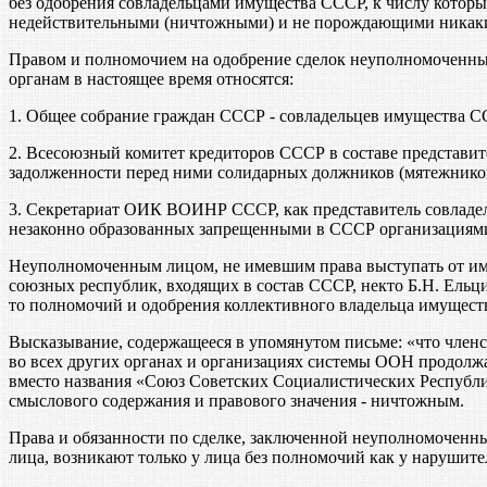
без одобрения совладельцами имущества СССР, к числу котор
недействительными (ничтожными) и не порождающими никаких 
Правом и полномочием на одобрение сделок неуполномоченны
органам в настоящее время относятся:
1. Общее собрание граждан СССР - совладельцев имущества С
2. Всесоюзный комитет кредиторов СССР в составе представи
задолженности перед ними солидарных должников (мятежников
3. Секретариат ОИК ВОИНР СССР, как представитель совладе
незаконно образованных запрещенными в СССР организациями 
Неуполномоченным лицом, не имевшим права выступать от име
союзных республик, входящих в состав СССР, некто Б.Н. Ельци
то полномочий и одобрения коллективного владельца имуществ
Высказывание, содержащееся в упомянутом письме: «что член
во всех других органах и организациях системы ООН продолж
вместо названия «Союз Советских Социалистических Республи
смыслового содержания и правового значения - ничтожным.
Права и обязанности по сделке, заключенной неуполномоченны
лица, возникают только у лица без полномочий как у нарушите