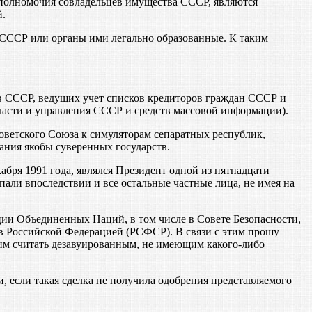
 полномочия совладельцев имущества СССР, являются
й.
СССР или органы ими легально образованные. К таким
в СССР, ведущих учет списков кредиторов граждан СССР и
ласти и управления СССР и средств массовой информации).
ветского Союза к симуляторам сепаратных республик,
ния якобы суверенных государств.
ря 1991 года, являлся Президент одной из пятнадцати
али впоследствии и все остальные частные лица, не имея на
ии Объединенных Наций, в том числе в Совете Безопасности,
в Российской Федерацией (РСФСР). В связи с этим прошу
им считать дезавуированным, не имеющим какого-либо
 если такая сделка не получила одобрения представляемого