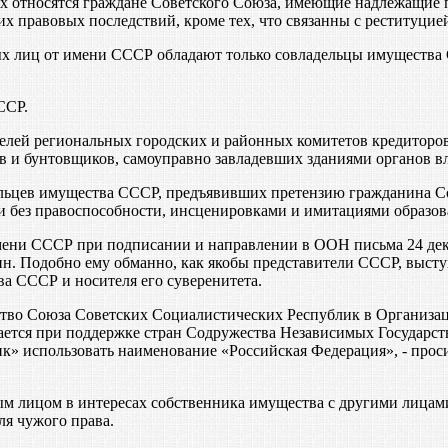
ых относятся граждане Советского Союза, имеющие надлежащие
правовых последствий, кроме тех, что связанны с реституцие
х лиц от имени СССР обладают только совладельцы имущества 
ССР.
телей региональных городских и районных комитетов кредиторо
 и бунтовщиков, самоуправно завладевших зданиями органов в
льцев имущества СССР, предъявивших претензию гражданина Со
без правоспособности, инсценировками и имитациями образова
ни СССР при подписании и направлении в ООН письма 24 декаб
н. Подобно ему обманно, как якобы представители СССР, выступ
а СССР и носителя его суверенитета.
ство Союза Советских Социалистических Республик в Организац
ается при поддержке стран Содружества Независимых Государст
к» использовать наименование «Российская Федерация», - прос
м лицом в интересах собственника имущества с другими лицами,
ля чужого права.