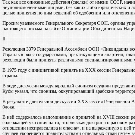
Так как все описанные действия (сделки) от имени СССР, нач
неуполномоченными лицами, без каких-либо юридических и л
целью принятия по ним решений об одобрении или отклонении
Просим уважаемого Генерального Секретаря ООН, органы упра
настоящего письма на сайте Организации Объединенных Наци
II.
Резолюция 3379 Генеральной Ассамблеи ООН «Ликвидация все
Израиль в ряд с государствами, практикующими апартеид, так
резолюции были приняты различными специализированными
В 1975 году с инициативой принять на XXX сессии Генераль
страны.
В ходе дискуссии международный сионизм осудили представите
Кубы указал, что сионизм, оккупировавший арабские территор
В результате длительной дискуссии XXX сессия Генеральной 
блока.
В ней содержалось напоминание о принятой на XVIII сессии р
содержащей указания на то, что «всякая доктрина о расовом 
отношении несправедлива и опасна», и на выраженную в ней т
случаев укореняется правительствами отдельных стран путём 