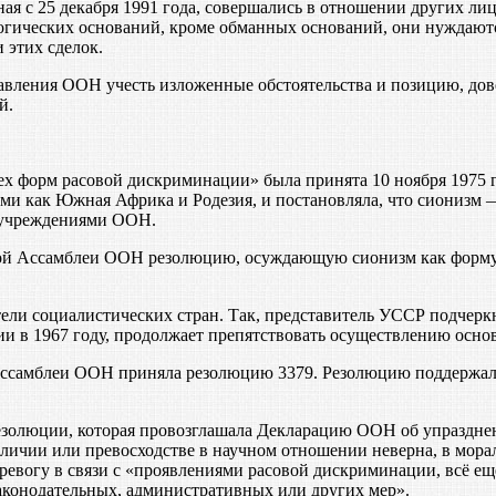
иная с 25 декабря 1991 года, совершались в отношении других 
огических оснований, кроме обманных оснований, они нуждают
 этих сделок.
вления ООН учесть изложенные обстоятельства и позицию, дов
й.
х форм расовой дискриминации» была принята 10 ноября 1975 
ими как Южная Африка и Родезия, и постановляла, что сионизм
 учреждениями ООН.
ной Ассамблеи ООН резолюцию, осуждающую сионизм как форму 
ли социалистических стран. Так, представитель УССР подчеркну
ии в 1967 году, продолжает препятствовать осуществлению осно
Ассамблеи ООН приняла резолюцию 3379. Резолюцию поддержали 
езолюции, которая провозглашала Декларацию ООН об упразднен
различии или превосходстве в научном отношении неверна, в мо
ревогу в связи с «проявлениями расовой дискриминации, всё ещ
законодательных, административных или других мер».