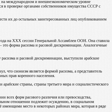
лиц на международном и внешнеэкономическом уровне
ся в проверке органами собственников имущества СССР с
ести их до остальных заинтересованных лиц опубликованием
года на XXX сессии Генеральной Ассамблеи ООН. Она ставила
 — это форма расизма и расовой дискриминации. Аналогичные
расизма и расовой дискриминации, выступили арабские
л, что сионизм является формой расизма, а представитель
вных прав коренного населения.
арабские страны, страны третьего мира и социалистического
ии всех форм расового различия или превосходства,
ральном отношении подлежит осуждению, в социальном
ё имеющими место в некоторых районах мира, которая в ряде