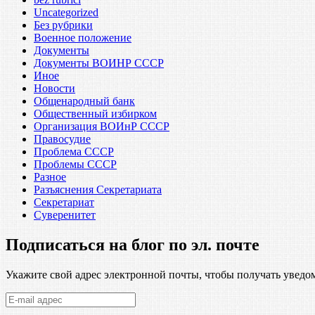
Uncategorized
Без рубрики
Военное положение
Документы
Документы ВОИНР СССР
Иное
Новости
Общенародный банк
Общественный избирком
Организация ВОИнР СССР
Правосудие
Проблема СССР
Проблемы СССР
Разное
Разъяснения Секретариата
Секретариат
Суверенитет
Подписаться на блог по эл. почте
Укажите свой адрес электронной почты, чтобы получать уведом
E-
mail