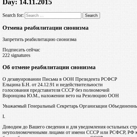
Day:
14.11.2015
Search for:
Отмена реабилитации сионизма
Запретить реабилитацию сионизма
Подписать сейчас
222
signatures
Об отмене реабилитации сионизма
О дезавуировании Письма в ООН Президента РСФСР
Ельцина Б.Н. от 24.12.91 и недействительности
голосования представителя СССР без полномочий
Воронцова Ю.М., наложении вето на Резолюцию ООН
Уважаемый Генеральный Секретарь Организации Объединенн
I.
Доводим до Вашего сведения и для уведомления остальных стр
неуполномоченными лицами от имени СССР или РСФСР, РФ как