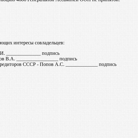
яющих интересы совладельцев:
. ______________ подпись
ов В.А. _________________ подпись
редиторов СССР - Попов А.С. _____________ подпись