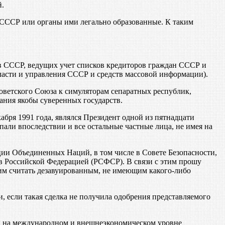
й.
СССР или органы ими легально образованные. К таким
в СССР, ведущих учет списков кредиторов граждан СССР и
ласти и управления СССР и средств массовой информации).
ветского Союза к симуляторам сепаратных республик,
ния якобы суверенных государств.
ря 1991 года, являлся Президент одной из пятнадцати
али впоследствии и все остальные частные лица, не имея на
ии Объединенных Наций, в том числе в Совете Безопасности,
в Российской Федерацией (РСФСР). В связи с этим прошу
им считать дезавуированным, не имеющим какого-либо
 если такая сделка не получила одобрения представляемого
лиц на международном и внешнеэкономическом уровне