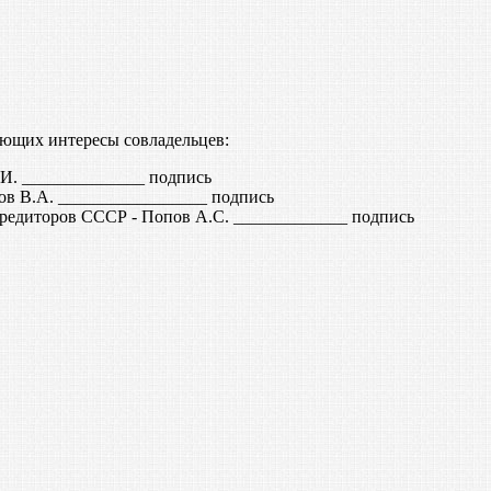
яющих интересы совладельцев:
. ______________ подпись
ов В.А. _________________ подпись
редиторов СССР - Попов А.С. _____________ подпись