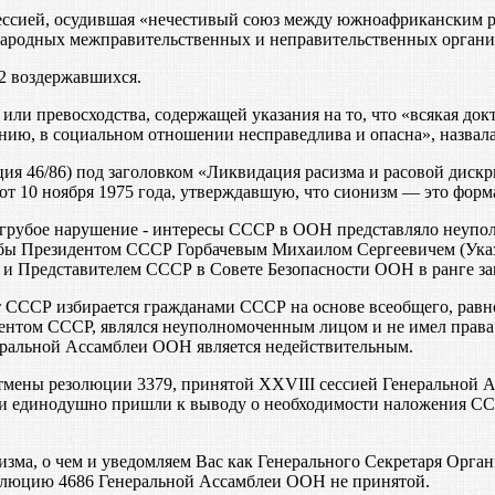
ессией, осудившая «нечестивый союз между южноафриканским р
ародных межправительственных и неправительственных органи
32 воздержавшихся.
ли превосходства, содержащей указания на то, что «всякая док
ию, в социальном отношении несправедлива и опасна», назвала
я 46/86) под заголовком «Ликвидация расизма и расовой дискр
 10 ноября 1975 года, утверждавшую, что сионизм — это форм
 грубое нарушение - интересы СССР в ООН представляло неуп
бы Президентом СССР Горбачевым Михаилом Сергеевичем (Указ 
 Представителем СССР в Совете Безопасности ООН в ранге за
 СССР избирается гражданами СССР на основе всеобщего, равно
зидентом СССР, являлся неуполномоченным лицом и не имел пра
еральной Ассамблеи ООН является недействительным.
мены резолюции 3379, принятой XXVIII сессией Генеральной 
и единодушно пришли к выводу о необходимости наложения ССС
сизма, о чем и уведомляем Вас как Генерального Секретаря Ор
олюцию 4686 Генеральной Ассамблеи ООН не принятой.