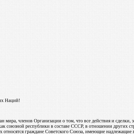
ых Наций!
ан мира, членов Организации о том, что все действия и сделки
 союзной республики в составе СССР, в отношении других стр
ых относятся граждане Советского Союза, имеющие надлежащие