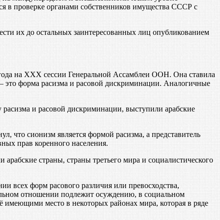
ся в проверке органами собственников имущества СССР с
ести их до остальных заинтересованных лиц опубликованием
года на XXX сессии Генеральной Ассамблеи ООН. Она ставила
 — это форма расизма и расовой дискриминации. Аналогичные
расизма и расовой дискриминации, выступили арабские
л, что сионизм является формой расизма, а представитель
вных прав коренного населения.
арабские страны, страны третьего мира и социалистического
ии всех форм расового различия или превосходства,
ральном отношении подлежит осуждению, в социальном
ё имеющими место в некоторых районах мира, которая в ряде