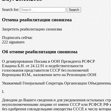
Search for:
Отмена реабилитации сионизма
Запретить реабилитацию сионизма
Подписать сейчас
222
signatures
Об отмене реабилитации сионизма
О дезавуировании Письма в ООН Президента РСФСР
Ельцина Б.Н. от 24.12.91 и недействительности
голосования представителя СССР без полномочий
Воронцова Ю.М., наложении вето на Резолюцию ООН
Уважаемый Генеральный Секретарь Организации Объединенн
I.
Доводим до Вашего сведения и для уведомления остальных стр
неуполномоченными лицами от имени СССР или РСФСР, РФ как
без одобрения совладельцами имущества СССР, к числу котор