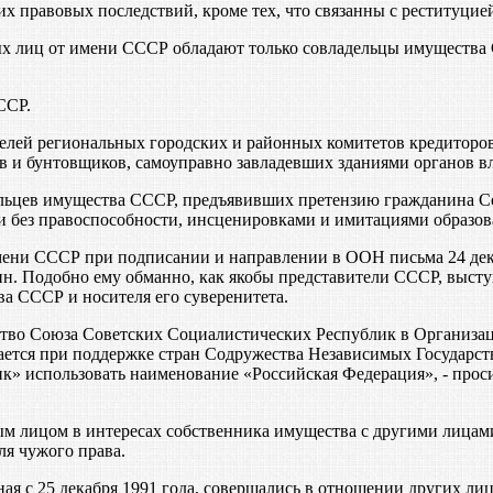
правовых последствий, кроме тех, что связанны с реституцие
х лиц от имени СССР обладают только совладельцы имущества 
ССР.
телей региональных городских и районных комитетов кредиторо
 и бунтовщиков, самоуправно завладевших зданиями органов в
льцев имущества СССР, предъявивших претензию гражданина Со
без правоспособности, инсценировками и имитациями образова
ни СССР при подписании и направлении в ООН письма 24 декаб
н. Подобно ему обманно, как якобы представители СССР, выступ
а СССР и носителя его суверенитета.
ство Союза Советских Социалистических Республик в Организац
ается при поддержке стран Содружества Независимых Государст
к» использовать наименование «Российская Федерация», - прос
м лицом в интересах собственника имущества с другими лицами,
ля чужого права.
иная с 25 декабря 1991 года, совершались в отношении других 