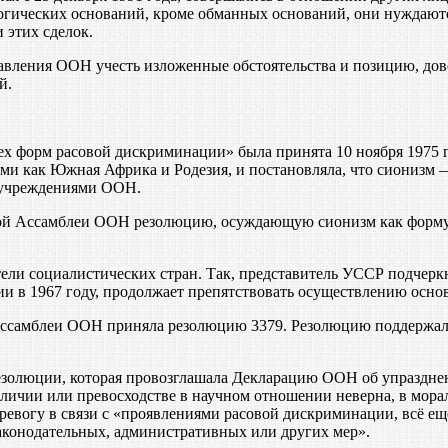
огических оснований, кроме обманных оснований, они нуждают
 этих сделок.
вления ООН учесть изложенные обстоятельства и позицию, дов
й.
х форм расовой дискриминации» была принята 10 ноября 1975 
ими как Южная Африка и Родезия, и постановляла, что сионизм
 учреждениями ООН.
ной Ассамблеи ООН резолюцию, осуждающую сионизм как форму 
ли социалистических стран. Так, представитель УССР подчеркну
ии в 1967 году, продолжает препятствовать осуществлению осно
Ассамблеи ООН приняла резолюцию 3379. Резолюцию поддержали 
езолюции, которая провозглашала Декларацию ООН об упразднен
различии или превосходстве в научном отношении неверна, в мо
ревогу в связи с «проявлениями расовой дискриминации, всё ещ
законодательных, административных или других мер».