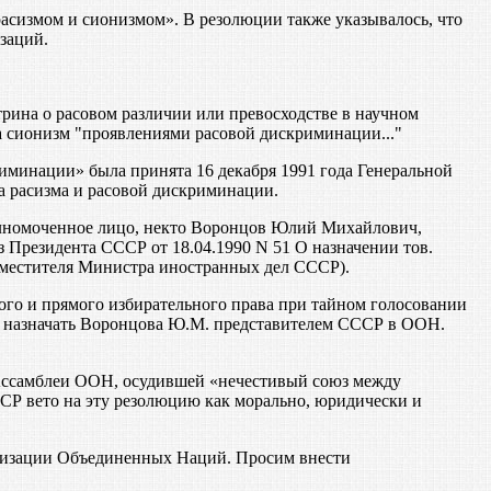
асизмом и сионизмом». В резолюции также указывалось, что
заций.
трина о расовом различии или превосходстве в научном
 сионизм "проявлениями расовой дискриминации..."
иминации» была принята 16 декабря 1991 года Генеральной
а расизма и расовой дискриминации.
олномоченное лицо, некто Воронцов Юлий Михайлович,
Президента СССР от 18.04.1990 N 51 О назначении тов.
местителя Министра иностранных дел СССР).
го и прямого избирательного права при тайном голосовании
ва назначать Воронцова Ю.М. представителем СССР в ООН.
Ассамблеи ООН, осудившей «нечестивый союз между
Р вето на эту резолюцию как морально, юридически и
ганизации Объединенных Наций. Просим внести