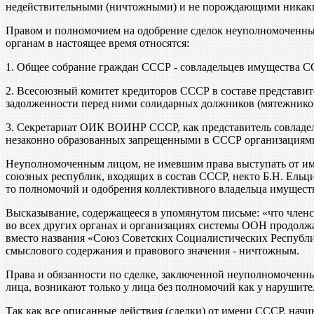
недействительными (ничтожными) и не порождающими никаких 
Правом и полномочием на одобрение сделок неуполномоченны
органам в настоящее время относятся:
1. Общее собрание граждан СССР - совладельцев имущества С
2. Всесоюзный комитет кредиторов СССР в составе представи
задолженности перед ними солидарных должников (мятежников
3. Секретариат ОИК ВОИНР СССР, как представитель совладе
незаконно образованных запрещенными в СССР организациями 
Неуполномоченным лицом, не имевшим права выступать от име
союзных республик, входящих в состав СССР, некто Б.Н. Ельци
то полномочий и одобрения коллективного владельца имуществ
Высказывание, содержащееся в упомянутом письме: «что член
во всех других органах и организациях системы ООН продолж
вместо названия «Союз Советских Социалистических Республи
смыслового содержания и правового значения - ничтожным.
Права и обязанности по сделке, заключенной неуполномоченны
лица, возникают только у лица без полномочий как у нарушите
Так как все описанные действия (сделки) от имени СССР, нач