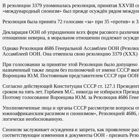
В резолюции 3379 упоминалась резолюция, принятая XXVIII с
«международный сионизм» был прежде осуждён рядом междун
Резолюция была принята 72 голосами «за» при 35 «против» и 
Декларация ООН об упразднении всех форм расового различия и
отношении неверна, в моральном отношении подлежит осужден
Однако Резолюция 4686 Генеральной Ассамблеи ООН (Резолюци
Ассамблеей ООН. Она отменила свою резолюцию 3379 (ХХХ) от
При голосовании за принятие этой Резолюции было допущено
назначенный также лицом без полномочий от имени СССР яко
Воронцова Ю.М. Постоянным представителем СССР при ООН и
Согласно действующей Конституции СССР ст. 127.1 Президент
сроком на пять лет. Горбачев М.С. никогда не избирался Пре
Поэтому голосование Воронцова Ю.М. за Резолюция 4686 Ген
Уполномоченные лица и органы СССР рассмотрели вопросы от
южноафриканским расизмом и сионизмом», Резолюцией 4686, 
логически необоснованную.
Сионизм заслуживает осуждения и запрета, как проявление ра
соответствующие изменения в документы ООН - признать Рез