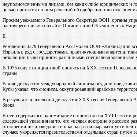
неуполномоченными лицами, без каких-либо юридических и л
целью принятия по ним решений об одобрении или отклонении
Просим уважаемого Генерального Секретаря ООН, органы упра
настоящего письма на сайте Организации Объединенных Наци
II.
Резолюция 3379 Генеральной Ассамблеи ООН «Ликвидация все
Израиль в ряд с государствами, практикующими апартеид, так
резолюции были приняты различными специализированными
В 1975 году с инициативой принять на XXX сессии Генераль
страны.
В ходе дискуссии международный сионизм осудили представите
Кубы указал, что сионизм, оккупировавший арабские территор
В результате длительной дискуссии XXX сессия Генеральной 
блока.
В ней содержалось напоминание о принятой на XVIII сессии р
содержащей указания на то, что «всякая доктрина о расовом 
отношении несправедлива и опасна», и на выраженную в ней т
случаев укореняется правительствами отдельных стран путём 