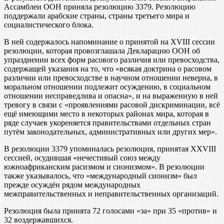
Ассамблеи ООН приняла резолюцию 3379. Резолюцию
поддержали арабские страны, страны третьего мира и
социалистического блока.
В ней содержалось напоминание о принятой на XVIII сессии
резолюции, которая провозглашала Декларацию ООН об
упразднении всех форм расового различия или превосходства,
содержащей указания на то, что «всякая доктрина о расовом
различии или превосходстве в научном отношении неверна, в
моральном отношении подлежит осуждению, в социальном
отношении несправедлива и опасна», и на выраженную в ней
тревогу в связи с «проявлениями расовой дискриминации, всё
ещё имеющими место в некоторых районах мира, которая в
ряде случаев укореняется правительствами отдельных стран
путём законодательных, административных или других мер».
В резолюции 3379 упоминалась резолюция, принятая XXVIII
сессией, осудившая «нечестивый союз между
южноафриканским расизмом и сионизмом». В резолюции
также указывалось, что «международный сионизм» был
прежде осуждён рядом международных
межправительственных и неправительственных организаций.
Резолюция была принята 72 голосами «за» при 35 «против» и
32 воздержавшихся.