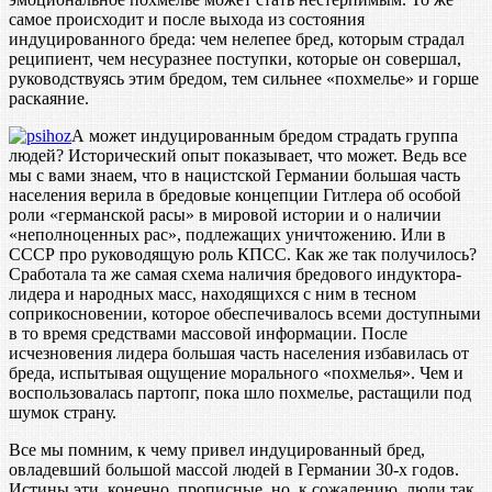
самое происходит и после выхода из состояния
индуцированного бреда: чем нелепее бред, которым страдал
реципиент, чем несуразнее поступки, которые он совершал,
руководствуясь этим бредом, тем сильнее «похмелье» и горше
раскаяние.
А может индуцированным бредом страдать группа
людей? Исторический опыт показывает, что может. Ведь все
мы с вами знаем, что в нацистской Германии большая часть
населения верила в бредовые концепции Гитлера об особой
роли «германской расы» в мировой истории и о наличии
«неполноценных рас», подлежащих уничтожению. Или в
СССР про руководящую роль КПСС. Как же так получилось?
Сработала та же самая схема наличия бредового индуктора-
лидера и народных масс, находящихся с ним в тесном
соприкосновении, которое обеспечивалось всеми доступными
в то время средствами массовой информации. После
исчезновения лидера большая часть населения избавилась от
бреда, испытывая ощущение морального «похмелья». Чем и
воспользовалась партопг, пока шло похмелье, растащили под
шумок страну.
Все мы помним, к чему привел индуцированный бред,
овладевший большой массой людей в Германии 30-х годов.
Истины эти, конечно, прописные, но, к сожалению, люди так