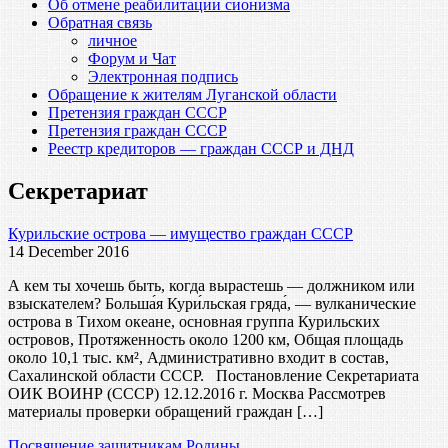
Об отмене реабилитации сионизма
Обратная связь
личное
Форум и Чат
Электронная подпись
Обращение к жителям Луганской области
Претензия граждан СССР
Претензия граждан СССР
Реестр кредиторов — граждан СССР и ДНД
Секретариат
Курильские острова — имущество граждан СССР
14 December 2016
А кем ты хочешь быть, когда вырастешь — должником или
взыскателем? Больша́я Кури́льская гряда́, — вулканические
острова в Тихом океане, основная группа Курильских
островов, Протяженность около 1200 км, Общая площадь
около 10,1 тыс. км², Административно входит в состав,
Сахалинской области СССР. Постановление Секретариата
ОИК ВОИНР (СССР) 12.12.2016 г. Москва Рассмотрев
материалы проверки обращений граждан […]
Посвящение защитникам Родины