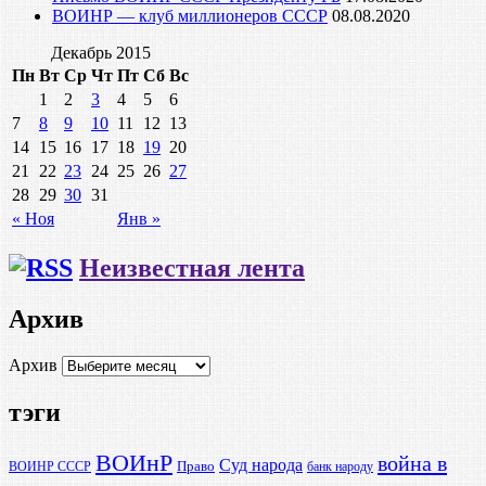
ВОИНР — клуб миллионеров СССР
08.08.2020
Декабрь 2015
Пн
Вт
Ср
Чт
Пт
Сб
Вс
1
2
3
4
5
6
7
8
9
10
11
12
13
14
15
16
17
18
19
20
21
22
23
24
25
26
27
28
29
30
31
« Ноя
Янв »
Неизвестная лента
Архив
Архив
тэги
ВОИнР
война в
Суд народа
Право
ВОИНР СССР
банк народу