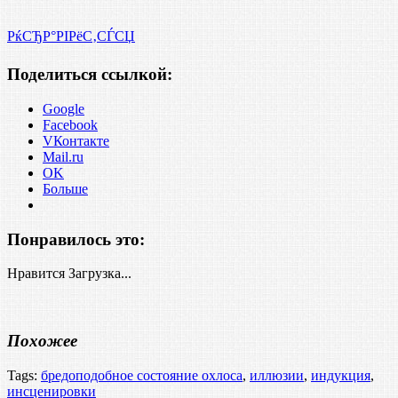
РќСЂР°РІРёС‚СЃСЏ
Поделиться ссылкой:
Google
Facebook
VКонтакте
Mail.ru
OK
Больше
Понравилось это:
Нравится
Загрузка...
Похожее
Tags:
бредоподобное состояние охлоса
,
иллюзии
,
индукция
,
инсценировки