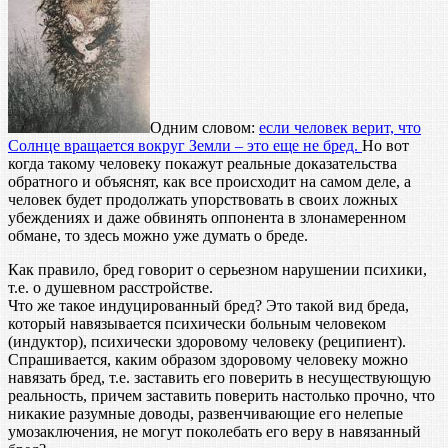
Одним словом:
если человек верит, что
Солнце вращается вокруг Земли – это еще не бред.
Но вот
когда такому человеку покажут реальные доказательства
обратного и объяснят, как все происходит на самом деле, а
человек будет продолжать упорствовать в своих ложных
убеждениях и даже обвинять оппонента в злонамеренном
обмане, то здесь можно уже думать о бреде.
Как правило, бред говорит о серьезном нарушении психики,
т.е. о душевном расстройстве.
Что же такое индуцированный бред? Это такой вид бреда,
который навязывается психически больным человеком
(индуктор), психически здоровому человеку (реципиент).
Спрашивается, каким образом здоровому человеку можно
навязать бред, т.е. заставить его поверить в несуществующую
реальность, причем заставить поверить настолько прочно, что
никакие разумные доводы, развенчивающие его нелепые
умозаключения, не могут поколебать его веру в навязанный