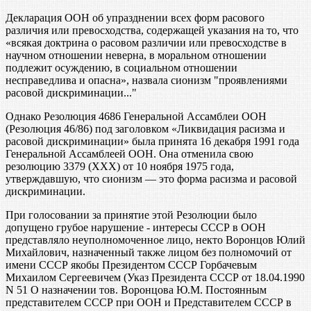
Декларация ООН об упразднении всех форм расового
различия или превосходства, содержащей указания на то, что
«всякая доктрина о расовом различии или превосходстве в
научном отношении неверна, в моральном отношении
подлежит осуждению, в социальном отношении
несправедлива и опасна», назвала сионизм "проявлениями
расовой дискриминации..."
Однако Резолюция 4686 Генеральной Ассамблеи ООН
(Резолюция 46/86) под заголовком «Ликвидация расизма и
расовой дискриминации» была принята 16 декабря 1991 года
Генеральной Ассамблеей ООН. Она отменила свою
резолюцию 3379 (ХХХ) от 10 ноября 1975 года,
утверждавшую, что сионизм — это форма расизма и расовой
дискриминации.
При голосовании за принятие этой Резолюции было
допущено грубое нарушение - интересы СССР в ООН
представляло неуполномоченное лицо, некто Воронцов Юлий
Михайлович, назначенный также лицом без полномочий от
имени СССР якобы Президентом СССР Горбачевым
Михаилом Сергеевичем (Указ Президента СССР от 18.04.1990
N 51 О назначении тов. Воронцова Ю.М. Постоянным
представителем СССР при ООН и Представителем СССР в