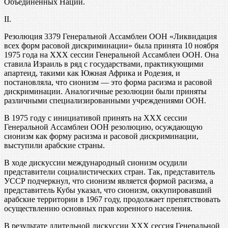
Объединенных Наций.
II.
Резолюция 3379 Генеральной Ассамблеи ООН «Ликвидация
всех форм расовой дискриминации» была принята 10 ноября
1975 года на XXX сессии Генеральной Ассамблеи ООН. Она
ставила Израиль в ряд с государствами, практикующими
апартеид, такими как Южная Африка и Родезия, и
постановляла, что сионизм — это форма расизма и расовой
дискриминации. Аналогичные резолюции были приняты
различными специализированными учреждениями ООН.
В 1975 году с инициативой принять на XXX сессии
Генеральной Ассамблеи ООН резолюцию, осуждающую
сионизм как форму расизма и расовой дискриминации,
выступили арабские страны.
В ходе дискуссии международный сионизм осудили
представители социалистических стран. Так, представитель
УССР подчеркнул, что сионизм является формой расизма, а
представитель Кубы указал, что сионизм, оккупировавший
арабские территории в 1967 году, продолжает препятствовать
осуществлению основных прав коренного населения.
В результате длительной дискуссии XXX сессия Генеральной