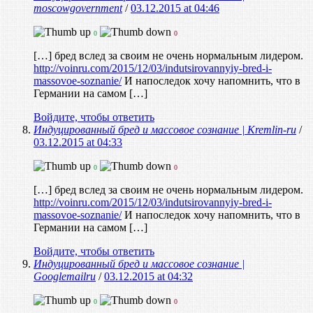
moscowgovernment
/
03.12.2015 at 04:46
0
0
[…] бред вслед за своим не очень нормальным лидером.
http://voinru.com/2015/12/03/indutsirovannyiy-bred-i-
massovoe-soznanie/
И напоследок хочу напомнить, что в
Германии на самом […]
Войдите, чтобы ответить
Индуцированный бред и массовое сознание | Kremlin-ru
/
03.12.2015 at 04:33
0
0
[…] бред вслед за своим не очень нормальным лидером.
http://voinru.com/2015/12/03/indutsirovannyiy-bred-i-
massovoe-soznanie/
И напоследок хочу напомнить, что в
Германии на самом […]
Войдите, чтобы ответить
Индуцированный бред и массовое сознание |
Googlemailru
/
03.12.2015 at 04:32
0
0