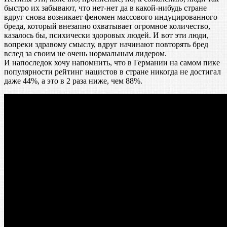
быстро их забывают, что нет-нет да в какой-нибудь стране
вдруг снова возникает феномен массового индуцированного
бреда, который внезапно охватывает огромное количество,
казалось бы, психически здоровых людей. И вот эти люди,
вопреки здравому смыслу, вдруг начинают повторять бред
вслед за своим не очень нормальным лидером.
И напоследок хочу напомнить, что в Германии на самом пике
популярности рейтинг нацистов в стране никогда не достигал
даже 44%, а это в 2 раза ниже, чем 88%.