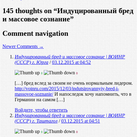
145 thoughts on “
Индуцированный бред
и массовое сознание
”
Comment navigation
Newer Comments →
Индуцированный бред и массовое сознание | ВОИНР
(СССР) г. Юрга
/
03.12.2015 at 04:52
0
0
[…] бред вслед за своим не очень нормальным лидером.
http://voinru.com/2015/12/03/indutsirovannyiy-bred-i-
massovoe-soznanie/
И напоследок хочу напомнить, что в
Германии на самом […]
Войдите, чтобы ответить
Индуцированный бред и массовое сознание | ВОИНР
(СССР) г. Таштагол
/
03.12.2015 at 04:51
0
0