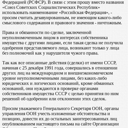
Федерацией (РСФСР). В связи с этим прошу вместо названия
«Союз Советских Социалистических Республик»
использовать наименование «Российская Федерация», -
просим считать дезавуированным, не имеющим какого-либо
смыслового содержания и правового значения - ничтожным.
Права и обязанности по сделке, заключенной
неуполномоченным лицом в интересах собственника
имущества с другими лицами, если такая сделка не получила
одобрения представляемого лица, возникают только у лица
без полномочий как у нарушителя чужого права.
Так как все описанные действия (сделки) от имени СССР,
начиная с 25 декабря 1991 года, совершались в отношении
других лиц на международном и внешнеэкономическом
уровне неуполномоченными лицами, без каких-либо
юридических и логических оснований, кроме обманных
оснований, они нуждаются в проверке органами
собственников имущества СССР с целью принятия по ним
решений об одобрении или отклонении этих сделок.
Просим уважаемого Генерального Секретаря ООН, органы
управления ООН учесть изложенные обстоятельства и
позицию, довести их до остальных заинтересованных лиц
опубликованием настоящего письма на сайте Организации