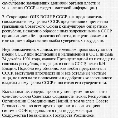
самоуправно завладевших зданиями органов власти и
управления СССР и средств массовой информации).
3. Секретариат ОИК ВОИНР СССР, как представитель
совладельцев имущества СССР, предъявивших претензию
гражданина Советского Союза к симуляторам сепаратных
республик, незаконно образованных запрещенными в СССР
организациями без правоспособности, инсценировками и
имитациями образования якобы суверенных государств.
Неуполномоченным лицом, не имевшим права выступать от
имени СССР при подписании и направлении в ООН письма
24 декабря 1991 года, являлся Президент одной из пятнадцати
союзных республик, входящих в состав СССР, некто Б.Н.
Ельцин. Подобно ему обманно, как якобы представители
СССР, выступали впоследствии и все остальные частные
лица, не имея на то полномочий и одобрения коллективного
владельца имущества СССР и носителя его суверенитета.
Высказывание, содержащееся в упомянутом письме: «что
членство Союза Советских Социалистических Республик в
Организации Объединенных Наций, в том числе в Совете
Безопасности, во всех других органах и организациях
системы ООН продолжается при поддержке стран
Содружества Независимых Государств Российской