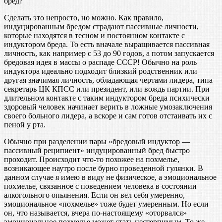
бред?
Сделать это непросто, но можно. Как правило,
индуцированным бредом страдают пассивные личности,
которые находятся в тесном и постоянном контакте с
индуктором бреда. То есть вначале выращивается пассивная
личность, как например с 53 до 90 годов, а потом запускается
бредовая идея в массы о распаде СССР! Обычно на роль
индуктора идеально подходит близкий родственник или
другая значимая личность, обладающая чертами лидера, типа
секретарь ЦК КПСС или президент, или вождь партии. При
длительном контакте с таким индуктором бреда психически
здоровый человек начинает верить в ложные умозаключения
своего больного лидера, а вскоре и сам готов отстаивать их с
пеной у рта.
Обычно при разделении пары «бредовый индуктор —
пассивный реципиент» индуцированный бред быстро
проходит. Происходит что-то похожее на похмелье,
возникающее наутро после бурно проведенной гулянки. В
данном случае я имею в виду не физическое, а эмоциональное
похмелье, связанное с поведением человека в состоянии
алкогольного опьянения. Если он вел себя умеренно,
эмоциональное «похмелье» тоже будет умеренным. Но если
он, что называется, вчера по-настоящему «оторвался»
эмоциональное похмелье может стать нестерпимым. То же