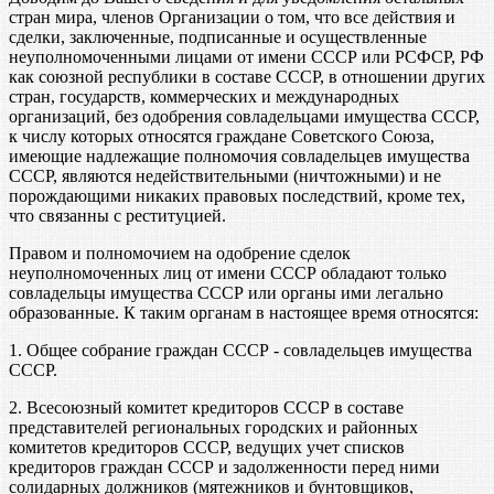
стран мира, членов Организации о том, что все действия и
сделки, заключенные, подписанные и осуществленные
неуполномоченными лицами от имени СССР или РСФСР, РФ
как союзной республики в составе СССР, в отношении других
стран, государств, коммерческих и международных
организаций, без одобрения совладельцами имущества СССР,
к числу которых относятся граждане Советского Союза,
имеющие надлежащие полномочия совладельцев имущества
СССР, являются недействительными (ничтожными) и не
порождающими никаких правовых последствий, кроме тех,
что связанны с реституцией.
Правом и полномочием на одобрение сделок
неуполномоченных лиц от имени СССР обладают только
совладельцы имущества СССР или органы ими легально
образованные. К таким органам в настоящее время относятся:
1. Общее собрание граждан СССР - совладельцев имущества
СССР.
2. Всесоюзный комитет кредиторов СССР в составе
представителей региональных городских и районных
комитетов кредиторов СССР, ведущих учет списков
кредиторов граждан СССР и задолженности перед ними
солидарных должников (мятежников и бунтовщиков,