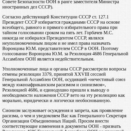
Совете Безопасности ООН в ранге заместителя Министра
иностранных дел СССР).
Согласно действующей Конституции СССР ст. 127.1
Президент СССР избирается гражданами СССР на основе
всеобщего, равного и прямого избирательного права при
тайном голосовании сроком на пять лет. Горбачев М.С.
никогда не избирался Президентом СССР, являлся
неуполномоченным лицом и не имел права назначать
Воронцова Ю.М. представителем СССР в ООН. Поэтому
голосование Воронцова Ю.М. за Резолюция 4686 Генеральной
Ассамблеи ООН является недействительным.
Уполномоченные лица и органы СССР рассмотрели вопросы
отмены резолюции 3379, принятой XXVIII сессией
Генеральной Ассамблеи ООН, осудившей «нечестивый союз
между южноафриканским расизмом и сионизмом»,
Резолюцией 4686, и единодушно пришли к выводу о
необходимости наложения СССР вето на эту резолюцию как
морально, юридически и логически необоснованную.
Сионизм заслуживает осуждения и запрета, как проявление
расизма, о чем и уведомляем Вас как Генерального Секретаря
Организации Объединенных Наций. Просим внести
соответствующие изменения в документы ООН - признать