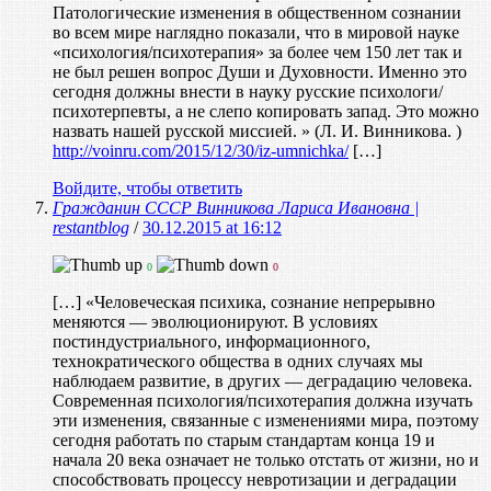
Патологические изменения в общественном сознании
во всем мире наглядно показали, что в мировой науке
«психология/психотерапия» за более чем 150 лет так и
не был решен вопрос Души и Духовности. Именно это
сегодня должны внести в науку русские психологи/
психотерпевты, а не слепо копировать запад. Это можно
назвать нашей русской миссией. » (Л. И. Винникова. )
http://voinru.com/2015/12/30/iz-umnichka/
[…]
Войдите, чтобы ответить
Гражданин СССР Винникова Лариса Ивановна |
restantblog
/
30.12.2015 at 16:12
0
0
[…] «Человеческая психика, сознание непрерывно
меняются — эволюционируют. В условиях
постиндустриального, информационного,
технократического общества в одних случаях мы
наблюдаем развитие, в других — деградацию человека.
Современная психология/психотерапия должна изучать
эти изменения, связанные с изменениями мира, поэтому
сегодня работать по старым стандартам конца 19 и
начала 20 века означает не только отстать от жизни, но и
способствовать процессу невротизации и деградации