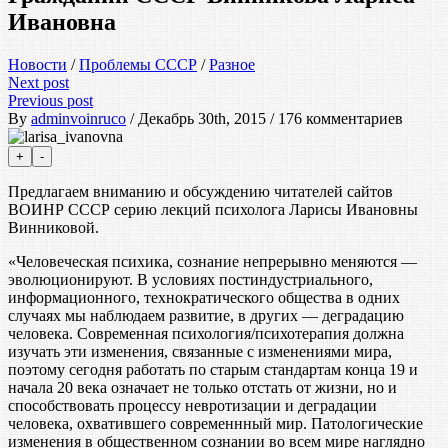
Ивановна
Новости
/
Проблемы СССР
/
Разное
Next post
Previous post
By
adminvoinruco
/ Декабрь 30th, 2015 / 176 комментариев
Предлагаем вниманию и обсуждению читателей сайтов
ВОИНР СССР серию лекций психолога Ларисы Ивановны
Винниковой.
«Человеческая психика, сознание непрерывно меняются —
эволюционируют. В условиях постиндустриального,
информационного, технократического общества в одних
случаях мы наблюдаем развитие, в других — деградацию
человека. Современная психология/психотерапия должна
изучать эти изменения, связанные с изменениями мира,
поэтому сегодня работать по старым стандартам конца 19 и
начала 20 века означает не только отстать от жизни, но и
способствовать процессу невротизации и деградации
человека, охватившего современнный мир. Патологические
изменения в общественном сознании во всем мире наглядно