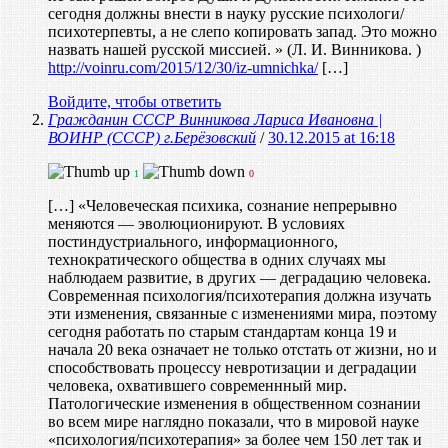
сегодня должны внести в науку русские психологи/
психотерпевты, а не слепо копировать запад. Это можно
назвать нашей русской миссией. » (Л. И. Винникова. )
http://voinru.com/2015/12/30/iz-umnichka/
[…]
Войдите, чтобы ответить
Гражданин СССР Винникова Лариса Ивановна |
ВОИНР (СССР) г.Берёзовский
/
30.12.2015 at 16:18
1
0
[…] «Человеческая психика, сознание непрерывно
меняются — эволюционируют. В условиях
постиндустриального, информационного,
технократического общества в одних случаях мы
наблюдаем развитие, в других — деградацию человека.
Современная психология/психотерапия должна изучать
эти изменения, связанные с изменениями мира, поэтому
сегодня работать по старым стандартам конца 19 и
начала 20 века означает не только отстать от жизни, но и
способствовать процессу невротизации и деградации
человека, охватившего современнный мир.
Патологические изменения в общественном сознании
во всем мире наглядно показали, что в мировой науке
«психология/психотерапия» за более чем 150 лет так и