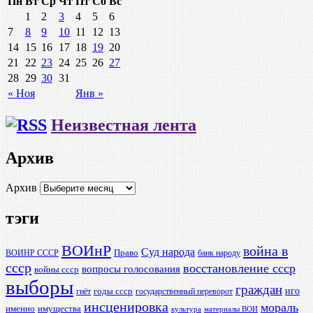
Пн
Вт
Ср
Чт
Пт
Сб
Вс
1
2
3
4
5
6
7
8
9
10
11
12
13
14
15
16
17
18
19
20
21
22
23
24
25
26
27
28
29
30
31
« Ноя
Янв »
Неизвестная лента
Архив
Архив
тэги
ВОИнР
война в
Суд народа
Право
ВОИНР СССР
банк народу
ссср
восстановление ссср
вопросы голосования
войны ссср
выборы
граждан
иго
годы ссср
гнёт
государственный переворот
инсценировка
мораль
именно
имущества
культура
материалы ВОИ