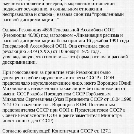
научном отношении неверна, в моральном отношении
подлежит осуждению, в социальном отношении
несправедлива и опасна», назвала сионизм "проявлениями
расовой дискриминации..."
Однако Резолюция 4686 Генеральной Ассамблеи ООН
(Резолюция 46/86) под заголовком «Ликвидация расизма и
расовой дискриминации» была принята 16 декабря 1991 года
Генеральной Ассамблеей ООН. Она отменила свою
резолюцию 3379 (ХХХ) от 10 ноября 1975 года,
утверждавшую, что сионизм — это форма расизма и расовой
дискриминации.
При голосовании за принятие этой Резолюции было
допущено грубое нарушение - интересы СССР в ООН
представляло неуполномоченное лицо, некто Воронцов Юлий
Михайлович, назначенный также лицом без полномочий от
имени СССР якобы Президентом СССР Горбачевым
Михаилом Сергеевичем (Указ Президента СССР от 18.04.1990
N 51 О назначении тов. Воронцова Ю.М. Постоянным
представителем СССР при ООН и Представителем СССР в
Совете Безопасности ООН в ранге заместителя Министра
иностранных дел СССР).
Согласно действующей Конституции СССР ст. 127.1