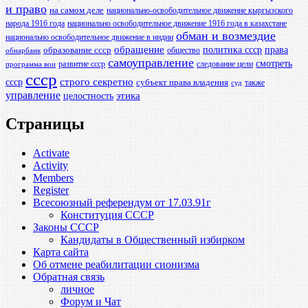
и право
на самом деле
национально-освободительное движение кыргызского
народа 1916 года
национально освободительное движение 1916 года в казахстане
обман и возмездие
национально освободительное движение в индии
обращение
политика ссср
права
образование ссср
общество
обнарбанк
самоуправление
смотреть
развитие ссср
следование цели
программа вои
ссср
ссср
строго секретно
субъект права владения
также
суд
управление
этика
целостность
Страницы
Activate
Activity
Members
Register
Всесоюзный референдум от 17.03.91г
Конституция СССР
Законы СССР
Кандидаты в Общественный избирком
Карта сайта
Об отмене реабилитации сионизма
Обратная связь
личное
Форум и Чат