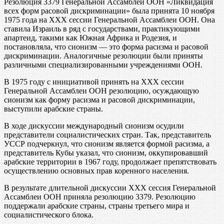
Резолюция 3379 Генеральной Ассамблеи ООН «Ликвидация
всех форм расовой дискриминации» была принята 10 ноября
1975 года на XXX сессии Генеральной Ассамблеи ООН. Она
ставила Израиль в ряд с государствами, практикующими
апартеид, такими как Южная Африка и Родезия, и
постановляла, что сионизм — это форма расизма и расовой
дискриминации. Аналогичные резолюции были приняты
различными специализированными учреждениями ООН.
В 1975 году с инициативой принять на XXX сессии
Генеральной Ассамблеи ООН резолюцию, осуждающую
сионизм как форму расизма и расовой дискриминации,
выступили арабские страны.
В ходе дискуссии международный сионизм осудили
представители социалистических стран. Так, представитель
УССР подчеркнул, что сионизм является формой расизма, а
представитель Кубы указал, что сионизм, оккупировавший
арабские территории в 1967 году, продолжает препятствовать
осуществлению основных прав коренного населения.
В результате длительной дискуссии XXX сессия Генеральной
Ассамблеи ООН приняла резолюцию 3379. Резолюцию
поддержали арабские страны, страны третьего мира и
социалистического блока.