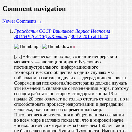
Comment navigation
Newer Comments →
Гражданин СССР Винникова Лариса Ивановна |
ВОИНР (СССР) г.Калтан
/
30.12.2015 at 16:20
1
0
[…] «Человеческая психика, сознание непрерывно
меняются — эволюционируют. В условиях
постиндустриального, информационного,
технократического общества в одних случаях мы
наблюдаем развитие, в других — деградацию человека.
Современная психология/психотерапия должна изучать
эти изменения, связанные с изменениями мира, поэтому
сегодня работать по старым стандартам конца 19 и
начала 20 века означает не только отстать от жизни, но и
способствовать процессу невротизации и деградации
человека, охватившего современнный мир.
Патологические изменения в общественном сознании
во всем мире наглядно показали, что в мировой науке
«психология/психотерапия» за более чем 150 лет так и
не был решен вопрос Души и Духовности. Именно это