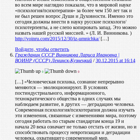
во всем мире наглядно показали, что в мировой науке
«психология/психотерапия» за более чем 150 лет так и
не был решен вопрос Души и Духовности. Именно это
сегодня должны внести в науку русские психологи/
психотерпевты, а не слепо копировать запад. Это можно
назвать нашей русской миссией. » (Л. И. Винникова. )
http://voinru.com/2015/12/30/iz-umnichka/
[…]
Войдите, чтобы ответить
Гражданин СССР Винникова Лариса Ивановна |
ВОИНР (СССР) Ленинск-Кузнецкий
/
30.12.2015 at 16:14
0
0
[…] «Человеческая психика, сознание непрерывно
меняются — эволюционируют. В условиях
постиндустриального, информационного,
технократического общества в одних случаях мы
наблюдаем развитие, в других — деградацию человека.
Современная психология/психотерапия должна изучать
эти изменения, связанные с изменениями мира, поэтому
сегодня работать по старым стандартам конца 19 и
начала 20 века означает не только отстать от жизни, но и
способствовать процессу невротизации и деградации
человека, охватившего современнный мир.