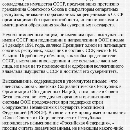
совладельцев имущества СССР, предъявивших претензию
гражданина Советского Союза к симуляторам сепаратных
республик, незаконно образованных запрещенными в СССР
организациями без правоспособности, инсценировками и
имитациями образования якобы суверенных государств.
Неуполномоченным лицом, не имевшим права выступать от
имени СССР при подписании и направлении в ООН письма
24 декабря 1991 года, являлся Президент одной из пятнадцати
союзных республик, входящих в состав СССР, некто Б.Н.
Ельцин. Подобно ему обманно, как якобы представители
СССР, выступали впоследствии и все остальные частные
лица, не имея на то полномочий и одобрения коллективного
владельца имущества СССР и носителя его суверенитета.
Высказывание, содержащееся в упомянутом письме: «что
членство Союза Советских Социалистических Республик в
Организации Объединенных Наций, в том числе в Совете
Безопасности, во всех других органах и организациях
системы ООН продолжается при поддержке стран
Содружества Независимых Государств Российской
Федерацией (РСФСР). В связи с этим прошу вместо названия
«Союз Советских Социалистических Республик»
использовать наименование «Российская Федерация», -
просим считать дезавуированным, не имеющим какого-либо