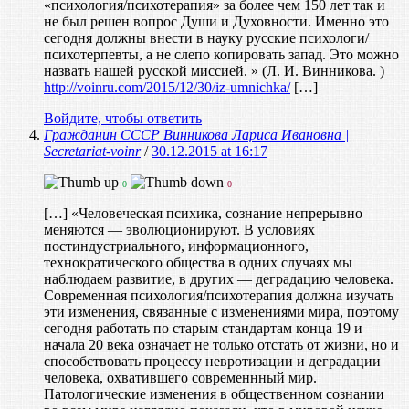
«психология/психотерапия» за более чем 150 лет так и
не был решен вопрос Души и Духовности. Именно это
сегодня должны внести в науку русские психологи/
психотерпевты, а не слепо копировать запад. Это можно
назвать нашей русской миссией. » (Л. И. Винникова. )
http://voinru.com/2015/12/30/iz-umnichka/
[…]
Войдите, чтобы ответить
Гражданин СССР Винникова Лариса Ивановна |
Secretariat-voinr
/
30.12.2015 at 16:17
0
0
[…] «Человеческая психика, сознание непрерывно
меняются — эволюционируют. В условиях
постиндустриального, информационного,
технократического общества в одних случаях мы
наблюдаем развитие, в других — деградацию человека.
Современная психология/психотерапия должна изучать
эти изменения, связанные с изменениями мира, поэтому
сегодня работать по старым стандартам конца 19 и
начала 20 века означает не только отстать от жизни, но и
способствовать процессу невротизации и деградации
человека, охватившего современнный мир.
Патологические изменения в общественном сознании