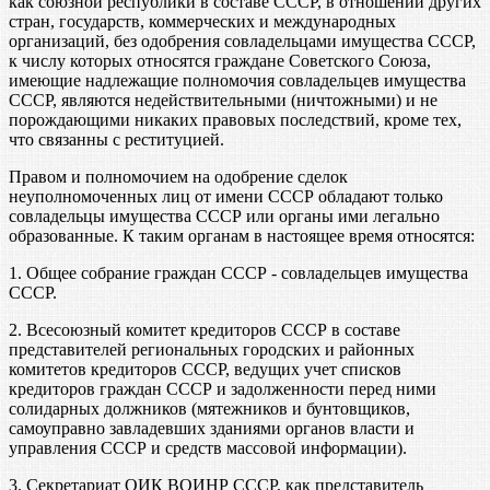
как союзной республики в составе СССР, в отношении других
стран, государств, коммерческих и международных
организаций, без одобрения совладельцами имущества СССР,
к числу которых относятся граждане Советского Союза,
имеющие надлежащие полномочия совладельцев имущества
СССР, являются недействительными (ничтожными) и не
порождающими никаких правовых последствий, кроме тех,
что связанны с реституцией.
Правом и полномочием на одобрение сделок
неуполномоченных лиц от имени СССР обладают только
совладельцы имущества СССР или органы ими легально
образованные. К таким органам в настоящее время относятся:
1. Общее собрание граждан СССР - совладельцев имущества
СССР.
2. Всесоюзный комитет кредиторов СССР в составе
представителей региональных городских и районных
комитетов кредиторов СССР, ведущих учет списков
кредиторов граждан СССР и задолженности перед ними
солидарных должников (мятежников и бунтовщиков,
самоуправно завладевших зданиями органов власти и
управления СССР и средств массовой информации).
3. Секретариат ОИК ВОИНР СССР, как представитель