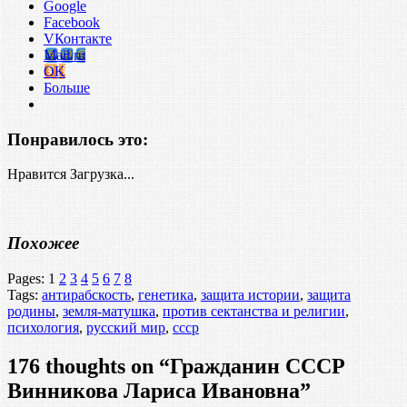
Google
Facebook
VКонтакте
Mail.ru
OK
Больше
Понравилось это:
Нравится
Загрузка...
Похожее
Pages: 1
2
3
4
5
6
7
8
Tags:
антирабскость
,
генетика
,
защита истории
,
защита
родины
,
земля-матушка
,
против сектанства и религии
,
психология
,
русский мир
,
ссср
176 thoughts on “
Гражданин СССР
Винникова Лариса Ивановна
”