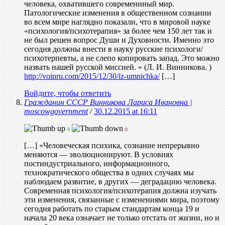
человека, охватившего современнный мир.
Патологические изменения в общественном сознании
во всем мире наглядно показали, что в мировой науке
«психология/психотерапия» за более чем 150 лет так и
не был решен вопрос Души и Духовности. Именно это
сегодня должны внести в науку русские психологи/
психотерпевты, а не слепо копировать запад. Это можно
назвать нашей русской миссией. » (Л. И. Винникова. )
http://voinru.com/2015/12/30/iz-umnichka/
[…]
Войдите, чтобы ответить
Гражданин СССР Винникова Лариса Ивановна |
moscowgovernment
/
30.12.2015 at 16:11
0
0
[…] «Человеческая психика, сознание непрерывно
меняются — эволюционируют. В условиях
постиндустриального, информационного,
технократического общества в одних случаях мы
наблюдаем развитие, в других — деградацию человека.
Современная психология/психотерапия должна изучать
эти изменения, связанные с изменениями мира, поэтому
сегодня работать по старым стандартам конца 19 и
начала 20 века означает не только отстать от жизни, но и