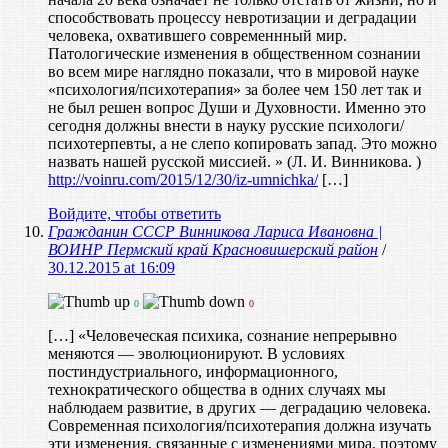
способствовать процессу невротизации и деградации
человека, охватившего современнный мир.
Патологические изменения в общественном сознании
во всем мире наглядно показали, что в мировой науке
«психология/психотерапия» за более чем 150 лет так и
не был решен вопрос Души и Духовности. Именно это
сегодня должны внести в науку русские психологи/
психотерпевты, а не слепо копировать запад. Это можно
назвать нашей русской миссией. » (Л. И. Винникова. )
http://voinru.com/2015/12/30/iz-umnichka/
[…]
Войдите, чтобы ответить
Гражданин СССР Винникова Лариса Ивановна |
ВОИНР Пермский край Красновишерский район
/
30.12.2015 at 16:09
0
0
[…] «Человеческая психика, сознание непрерывно
меняются — эволюционируют. В условиях
постиндустриального, информационного,
технократического общества в одних случаях мы
наблюдаем развитие, в других — деградацию человека.
Современная психология/психотерапия должна изучать
эти изменения, связанные с изменениями мира, поэтому