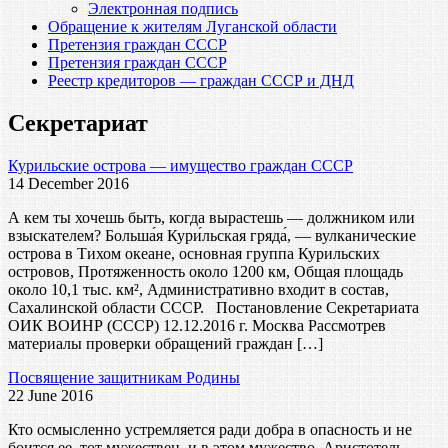
Электронная подпись
Обращение к жителям Луганской области
Претензия граждан СССР
Претензия граждан СССР
Реестр кредиторов — граждан СССР и ДНД
Секретариат
Курильские острова — имущество граждан СССР
14 December 2016
А кем ты хочешь быть, когда вырастешь — должником или
взыскателем? Больша́я Кури́льская гряда́, — вулканические
острова в Тихом океане, основная группа Курильских
островов, Протяженность около 1200 км, Общая площадь
около 10,1 тыс. км², Административно входит в состав,
Сахалинской области СССР. Постановление Секретариата
ОИК ВОИНР (СССР) 12.12.2016 г. Москва Рассмотрев
материалы проверки обращений граждан […]
Посвящение защитникам Родины
22 June 2016
Кто осмысленно устремляется ради добра в опасность и не
боится ее, тот мужествен, и в этом мужество. Аристотель