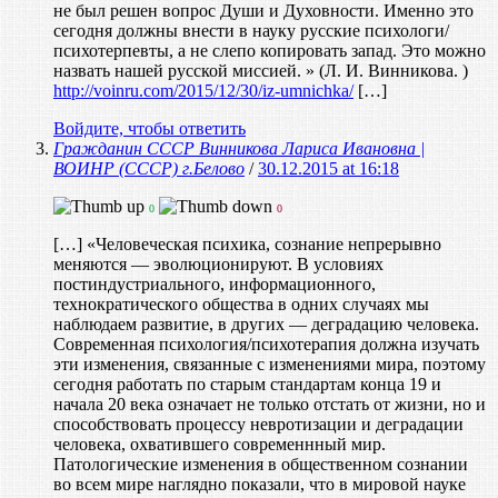
не был решен вопрос Души и Духовности. Именно это
сегодня должны внести в науку русские психологи/
психотерпевты, а не слепо копировать запад. Это можно
назвать нашей русской миссией. » (Л. И. Винникова. )
http://voinru.com/2015/12/30/iz-umnichka/
[…]
Войдите, чтобы ответить
Гражданин СССР Винникова Лариса Ивановна |
ВОИНР (СССР) г.Белово
/
30.12.2015 at 16:18
0
0
[…] «Человеческая психика, сознание непрерывно
меняются — эволюционируют. В условиях
постиндустриального, информационного,
технократического общества в одних случаях мы
наблюдаем развитие, в других — деградацию человека.
Современная психология/психотерапия должна изучать
эти изменения, связанные с изменениями мира, поэтому
сегодня работать по старым стандартам конца 19 и
начала 20 века означает не только отстать от жизни, но и
способствовать процессу невротизации и деградации
человека, охватившего современнный мир.
Патологические изменения в общественном сознании
во всем мире наглядно показали, что в мировой науке