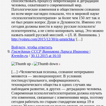
способствовать процессу невротизации и деградации
человека, охватившего современнный мир.
Патологические изменения в общественном сознании
во всем мире наглядно показали, что в мировой науке
«психология/психотерапия» за более чем 150 лет так и
не был решен вопрос Души и Духовности. Именно это
сегодня должны внести в науку русские психологи/
психотерпевты, а не слепо копировать запад. Это можно
назвать нашей русской миссией. » (Л. И. Винникова. )
http://voinru.com/2015/12/30/iz-umnichka/
[…]
Войдите, чтобы ответить
Гражданин СССР Винникова Лариса Ивановна |
Kremlin-ru
/
30.12.2015 at 16:10
0
0
[…] «Человеческая психика, сознание непрерывно
меняются — эволюционируют. В условиях
постиндустриального, информационного,
технократического общества в одних случаях мы
наблюдаем развитие, в других — деградацию человека.
Современная психология/психотерапия должна изучать
эти изменения, связанные с изменениями мира, поэтому
сегодня работать по старым стандартам конца 19 и
начала 20 века означает не только отстать от жизни, но и