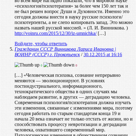
во всем мире наглядно показали, что в мировой науке
«психология/психотерапия» за более чем 150 лет так и
не был решен вопрос Души и Духовности. Именно это
сегодня должны внести в науку русские психологи/
психотерпевты, а не слепо копировать запад. Это можно
назвать нашей русской миссией. » (Л. И. Винникова. )
http://voinru.com/2015/12/30/iz-umnichka/
[…]
Войдите, чтобы ответить
Гражданин СССР Винникова Лариса Ивановна |
ВОИНР (СССР) г. Прокопьевск
/
30.12.2015 at 16:16
0
0
[…] «Человеческая психика, сознание непрерывно
меняются — эволюционируют. В условиях
постиндустриального, информационного,
технократического общества в одних случаях мы
наблюдаем развитие, в других — деградацию человека.
Современная психология/психотерапия должна изучать
эти изменения, связанные с изменениями мира, поэтому
сегодня работать по старым стандартам конца 19 и
начала 20 века означает не только отстать от жизни, но и
способствовать процессу невротизации и деградации
человека, охватившего современнный мир.
Патологические изменения в общественном сознании