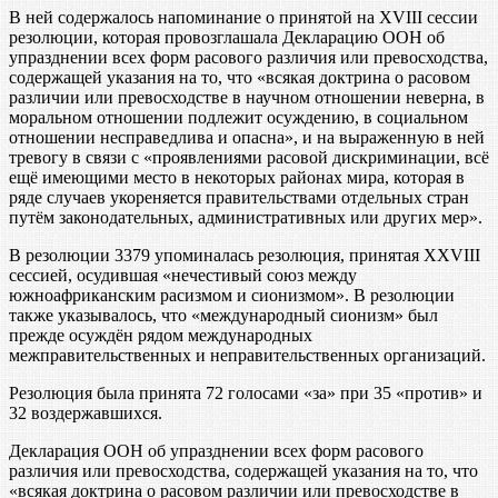
В ней содержалось напоминание о принятой на XVIII сессии
резолюции, которая провозглашала Декларацию ООН об
упразднении всех форм расового различия или превосходства,
содержащей указания на то, что «всякая доктрина о расовом
различии или превосходстве в научном отношении неверна, в
моральном отношении подлежит осуждению, в социальном
отношении несправедлива и опасна», и на выраженную в ней
тревогу в связи с «проявлениями расовой дискриминации, всё
ещё имеющими место в некоторых районах мира, которая в
ряде случаев укореняется правительствами отдельных стран
путём законодательных, административных или других мер».
В резолюции 3379 упоминалась резолюция, принятая XXVIII
сессией, осудившая «нечестивый союз между
южноафриканским расизмом и сионизмом». В резолюции
также указывалось, что «международный сионизм» был
прежде осуждён рядом международных
межправительственных и неправительственных организаций.
Резолюция была принята 72 голосами «за» при 35 «против» и
32 воздержавшихся.
Декларация ООН об упразднении всех форм расового
различия или превосходства, содержащей указания на то, что
«всякая доктрина о расовом различии или превосходстве в