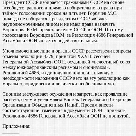
Президент СССР избирается гражданами СССР на основе
всеобщего, равного и прямого избирательного права при
тайном голосовании сроком на пять лет. Горбачев М.С.
никогда не избирался Президентом СССР, являлся
неуполномоченным лицом и не имел права назначать
Воронцова Ю.М. представителем СССР в ООН. Поэтому
голосование Воронцова Ю.М. за Резолюция 4686 Генеральной
Ассамблеи ООН является недействительным.
Уполномоченные лица и органы СССР рассмотрели вопросы
отмены резолюции 3379, принятой XXVIII сессией
Генеральной Ассамблеи ООН, осудившей «нечестивый союз
между южноафриканским расизмом и сионизмом»,
Резолюцией 4686, и единодушно пришли к выводу о
необходимости наложения СССР вето на эту резолюцию как
морально, юридически и логически необоснованную.
Сионизм заслуживает осуждения и запрета, как проявление
расизма, о чем и уведомляем Вас как Генерального Секретаря
Организации Объединенных Наций. Просим внести
соответствующие изменения в документы ООН - признать
Резолюцию 4686 Генеральной Ассамблеи ООН не принятой.
Приложения:
_______