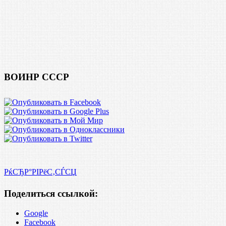
ВОИНР СССР
РќСЂР°РІРёС‚СЃСЏ
Поделиться ссылкой:
Google
Facebook