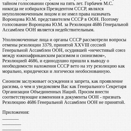
тайном голосовании сроком на пять лет. Горбачев М.С.
никогда не избирался Президентом СССР, являлся
неуполномоченным лицом и не имел права назначать
Воронцова Ю.М. представителем СССР в ООН. Поэтому
голосование Воронцова Ю.М. за Резолюция 4686 Генеральной
Ассамблеи ООН является недействительным.
Уполномоченные лица и органы СССР рассмотрели вопросы
отмены резолюции 3379, принятой XXVIII сессией
Генеральной Ассамблеи ООН, осудившей «нечестивый союз
между южноафриканским расизмом и сионизмом»,
Резолюцией 4686, и единодушно пришли к выводу о
необходимости наложения СССР вето на эту резолюцию как
морально, юридически и логически необоснованную.
Сионизм заслуживает осуждения и запрета, как проявление
расизма, о чем и уведомляем Вас как Генерального Секретаря
Организации Объединенных Наций. Просим внести
соответствующие изменения в документы ООН - признать
Резолюцию 4686 Генеральной Ассамблеи ООН не принятой.
Приложения:
_______
________
________