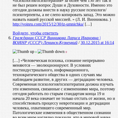
«психология/психотерапия» за более чем 150 лет так и
не был решен вопрос Души и Духовности. Именно это
сегодня должны внести в науку русские психологи/
психотерпевты, а не слепо копировать запад. Это можно
назвать нашей русской миссией. » (Л. И. Винникова. )
http://voinru.com/2015/12/30/iz-umnichka/
[…]
Войдите, чтобы ответить
Гражданин СССР Винникова Лариса Ивановна |
ВОИНР (СССР) Ленинск-Кузнецкий
/
30.12.2015 at 16:14
0
0
[…] «Человеческая психика, сознание непрерывно
меняются — эволюционируют. В условиях
постиндустриального, информационного,
технократического общества в одних случаях мы
наблюдаем развитие, в других — деградацию человека.
Современная психология/психотерапия должна изучать
эти изменения, связанные с изменениями мира, поэтому
сегодня работать по старым стандартам конца 19 и
начала 20 века означает не только отстать от жизни, но и
способствовать процессу невротизации и деградации
человека, охватившего современнный мир.
Патологические изменения в общественном сознании
во всем мире наглядно показали, что в мировой науке