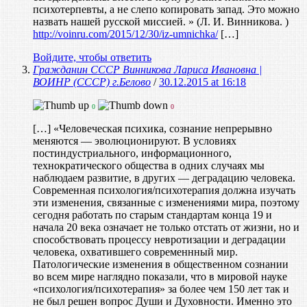
психотерпевты, а не слепо копировать запад. Это можно
назвать нашей русской миссией. » (Л. И. Винникова. )
http://voinru.com/2015/12/30/iz-umnichka/
[…]
Войдите, чтобы ответить
Гражданин СССР Винникова Лариса Ивановна |
ВОИНР (СССР) г.Белово
/
30.12.2015 at 16:18
0
0
[…] «Человеческая психика, сознание непрерывно
меняются — эволюционируют. В условиях
постиндустриального, информационного,
технократического общества в одних случаях мы
наблюдаем развитие, в других — деградацию человека.
Современная психология/психотерапия должна изучать
эти изменения, связанные с изменениями мира, поэтому
сегодня работать по старым стандартам конца 19 и
начала 20 века означает не только отстать от жизни, но и
способствовать процессу невротизации и деградации
человека, охватившего современнный мир.
Патологические изменения в общественном сознании
во всем мире наглядно показали, что в мировой науке
«психология/психотерапия» за более чем 150 лет так и
не был решен вопрос Души и Духовности. Именно это