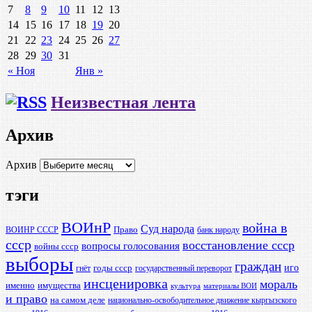
7
8
9
10
11
12
13
14
15
16
17
18
19
20
21
22
23
24
25
26
27
28
29
30
31
« Ноя
Янв »
Неизвестная лента
Архив
Архив
тэги
ВОИнР
война в
Суд народа
Право
ВОИНР СССР
банк народу
ссср
восстановление ссср
вопросы голосования
войны ссср
выборы
граждан
иго
годы ссср
гнёт
государственный переворот
инсценировка
мораль
именно
имущества
культура
материалы ВОИ
и право
на самом деле
национально-освободительное движение кыргызского