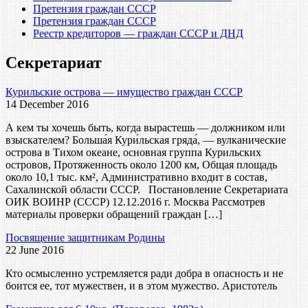
Претензия граждан СССР
Претензия граждан СССР
Реестр кредиторов — граждан СССР и ДНД
Секретариат
Курильские острова — имущество граждан СССР
14 December 2016
А кем ты хочешь быть, когда вырастешь — должником или
взыскателем? Больша́я Кури́льская гряда́, — вулканические
острова в Тихом океане, основная группа Курильских
островов, Протяженность около 1200 км, Общая площадь
около 10,1 тыс. км², Административно входит в состав,
Сахалинской области СССР. Постановление Секретариата
ОИК ВОИНР (СССР) 12.12.2016 г. Москва Рассмотрев
материалы проверки обращений граждан […]
Посвящение защитникам Родины
22 June 2016
Кто осмысленно устремляется ради добра в опасность и не
боится ее, тот мужествен, и в этом мужество. Аристотель