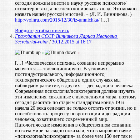
сегодня должны внести в науку русские психологи/
психотерпевты, а не слепо копировать запад. Это можно
назвать нашей русской миссией. » (Л. И. Винникова. )
http://voinru.com/2015/12/30/iz-umnichka/
[…]
Войдите, чтобы ответить
Гражданин СССР Винникова Лариса Ивановна |
Secretariat-voinr
/
30.12.2015 at 16:17
0
0
[…] «Человеческая психика, сознание непрерывно
меняются — эволюционируют. В условиях
постиндустриального, информационного,
технократического общества в одних случаях мы
наблюдаем развитие, в других — деградацию человека.
Современная психология/психотерапия должна изучать
эти изменения, связанные с изменениями мира, поэтому
сегодня работать по старым стандартам конца 19 и
начала 20 века означает не только отстать от жизни, но и
способствовать процессу невротизации и деградации
человека, охватившего современнный мир.
Патологические изменения в общественном сознании
во всем мире наглядно показали, что в мировой науке
«психология/психотерапия» за более чем 150 лет так и