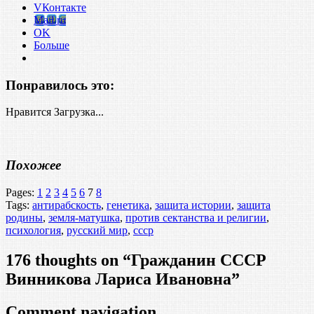
VКонтакте
Mail.ru
OK
Больше
Понравилось это:
Нравится
Загрузка...
Похожее
Pages:
1
2
3
4
5
6
7
8
Tags:
антирабскость
,
генетика
,
защита истории
,
защита
родины
,
земля-матушка
,
против сектанства и религии
,
психология
,
русский мир
,
ссср
176 thoughts on “
Гражданин СССР
Винникова Лариса Ивановна
”
Comment navigation