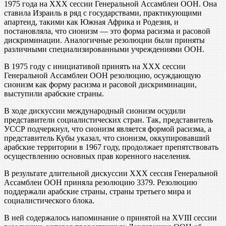
1975 года на XXX сессии Генеральной Ассамблеи ООН. Она
ставила Израиль в ряд с государствами, практикующими
апартеид, такими как Южная Африка и Родезия, и
постановляла, что сионизм — это форма расизма и расовой
дискриминации. Аналогичные резолюции были приняты
различными специализированными учреждениями ООН.
В 1975 году с инициативой принять на XXX сессии
Генеральной Ассамблеи ООН резолюцию, осуждающую
сионизм как форму расизма и расовой дискриминации,
выступили арабские страны.
В ходе дискуссии международный сионизм осудили
представители социалистических стран. Так, представитель
УССР подчеркнул, что сионизм является формой расизма, а
представитель Кубы указал, что сионизм, оккупировавший
арабские территории в 1967 году, продолжает препятствовать
осуществлению основных прав коренного населения.
В результате длительной дискуссии XXX сессия Генеральной
Ассамблеи ООН приняла резолюцию 3379. Резолюцию
поддержали арабские страны, страны третьего мира и
социалистического блока.
В ней содержалось напоминание о принятой на XVIII сессии