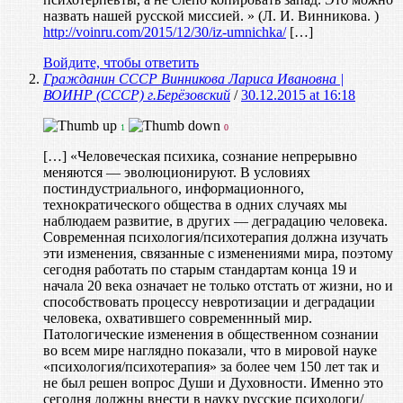
назвать нашей русской миссией. » (Л. И. Винникова. )
http://voinru.com/2015/12/30/iz-umnichka/
[…]
Войдите, чтобы ответить
Гражданин СССР Винникова Лариса Ивановна |
ВОИНР (СССР) г.Берёзовский
/
30.12.2015 at 16:18
1
0
[…] «Человеческая психика, сознание непрерывно
меняются — эволюционируют. В условиях
постиндустриального, информационного,
технократического общества в одних случаях мы
наблюдаем развитие, в других — деградацию человека.
Современная психология/психотерапия должна изучать
эти изменения, связанные с изменениями мира, поэтому
сегодня работать по старым стандартам конца 19 и
начала 20 века означает не только отстать от жизни, но и
способствовать процессу невротизации и деградации
человека, охватившего современнный мир.
Патологические изменения в общественном сознании
во всем мире наглядно показали, что в мировой науке
«психология/психотерапия» за более чем 150 лет так и
не был решен вопрос Души и Духовности. Именно это
сегодня должны внести в науку русские психологи/