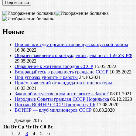
адрес
Новые
Привлечь к суду организаторов русско-русской войны
16.08.2022
Образец заявления о возбуждении дела по ст 159 УК РФ
29.05.2022
Обращение к жителям городов СССР
15.05.2022
Возвращайтесь в реальность граждане СССР
10.05.2022
При угрозах уволить с работы
24.10.2021
Приём заявлений от кандидатов в инспекторы
16.03.2021
Закон об искусственном интеллекте – Закон?
08.01.2021
Народные Советы граждан СССР Норильска
06.12.2020
Письмо ВОИНР СССР Президенту РБ
17.08.2020
ВОИНР — клуб миллионеров СССР
08.08.2020
Декабрь 2015
Пн
Вт
Ср
Чт
Пт
Сб
Вс
1
2
3
4
5
6