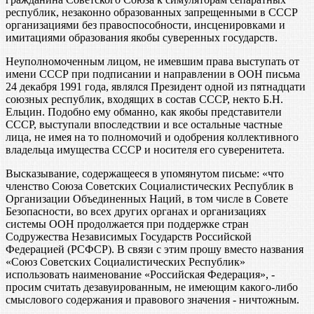
республик, незаконно образованных запрещенными в СССР
организациями без правоспособности, инсценировками и
имитациями образования якобы суверенных государств.
Неуполномоченным лицом, не имевшим права выступать от
имени СССР при подписании и направлении в ООН письма
24 декабря 1991 года, являлся Президент одной из пятнадцати
союзных республик, входящих в состав СССР, некто Б.Н.
Ельцин. Подобно ему обманно, как якобы представители
СССР, выступали впоследствии и все остальные частные
лица, не имея на то полномочий и одобрения коллективного
владельца имущества СССР и носителя его суверенитета.
Высказывание, содержащееся в упомянутом письме: «что
членство Союза Советских Социалистических Республик в
Организации Объединенных Наций, в том числе в Совете
Безопасности, во всех других органах и организациях
системы ООН продолжается при поддержке стран
Содружества Независимых Государств Российской
Федерацией (РСФСР). В связи с этим прошу вместо названия
«Союз Советских Социалистических Республик»
использовать наименование «Российская Федерация», -
просим считать дезавуированным, не имеющим какого-либо
смыслового содержания и правового значения - ничтожным.