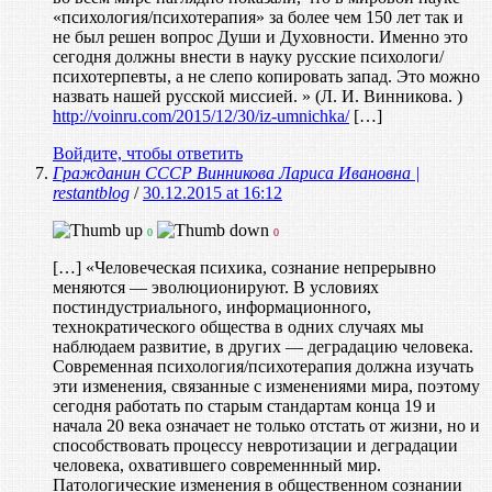
«психология/психотерапия» за более чем 150 лет так и
не был решен вопрос Души и Духовности. Именно это
сегодня должны внести в науку русские психологи/
психотерпевты, а не слепо копировать запад. Это можно
назвать нашей русской миссией. » (Л. И. Винникова. )
http://voinru.com/2015/12/30/iz-umnichka/
[…]
Войдите, чтобы ответить
Гражданин СССР Винникова Лариса Ивановна |
restantblog
/
30.12.2015 at 16:12
0
0
[…] «Человеческая психика, сознание непрерывно
меняются — эволюционируют. В условиях
постиндустриального, информационного,
технократического общества в одних случаях мы
наблюдаем развитие, в других — деградацию человека.
Современная психология/психотерапия должна изучать
эти изменения, связанные с изменениями мира, поэтому
сегодня работать по старым стандартам конца 19 и
начала 20 века означает не только отстать от жизни, но и
способствовать процессу невротизации и деградации
человека, охватившего современнный мир.
Патологические изменения в общественном сознании