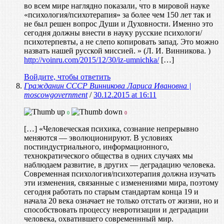
во всем мире наглядно показали, что в мировой науке
«психология/психотерапия» за более чем 150 лет так и
не был решен вопрос Души и Духовности. Именно это
сегодня должны внести в науку русские психологи/
психотерпевты, а не слепо копировать запад. Это можно
назвать нашей русской миссией. » (Л. И. Винникова. )
http://voinru.com/2015/12/30/iz-umnichka/
[…]
Войдите, чтобы ответить
Гражданин СССР Винникова Лариса Ивановна |
moscowgovernment
/
30.12.2015 at 16:11
0
0
[…] «Человеческая психика, сознание непрерывно
меняются — эволюционируют. В условиях
постиндустриального, информационного,
технократического общества в одних случаях мы
наблюдаем развитие, в других — деградацию человека.
Современная психология/психотерапия должна изучать
эти изменения, связанные с изменениями мира, поэтому
сегодня работать по старым стандартам конца 19 и
начала 20 века означает не только отстать от жизни, но и
способствовать процессу невротизации и деградации
человека, охватившего современнный мир.