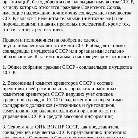
организаций, без одобрения совладельцами имущества СССР,
к числу которых относятся граждане Советского Союза,
имеющие надлежащие полномочия совладельцев имущества
СССР, являются недействительными (ничтожными) и не
порождающими никаких правовых последствий, кроме тех,
что связанны с реституцией.
Правом и полномочием на одобрение сделок
неуполномоченных лиц от имени СССР обладают только
совладельцы имущества СССР или органы ими легально
образованные. К таким органам в настоящее время относятся:
1. Общее собрание граждан СССР - совладельцев имущества
СССР.
2. Всесоюзный комитет кредиторов СССР в составе
представителей региональных городских и районных
комитетов кредиторов СССР, ведущих учет списков
кредиторов граждан СССР и задолженности перед ними
солидарных должников (мятежников и бунтовщиков,
самоуправно завладевших зданиями органов власти и
управления СССР и средств массовой информации).
3. Секретариат ОИК ВОИНР СССР, как представитель
совладельцев имущества СССР, предъявивших претензию
гражданина Советского Союза к симуляторам сепаратных