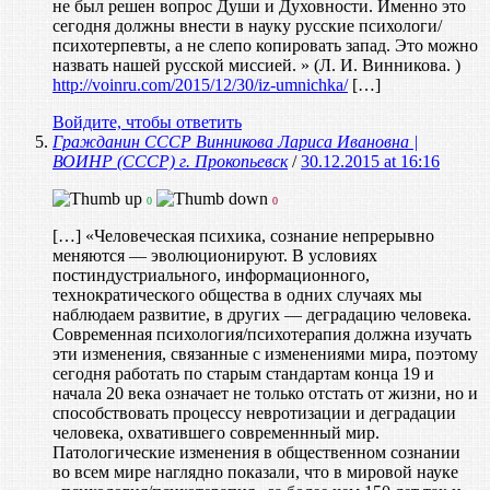
не был решен вопрос Души и Духовности. Именно это
сегодня должны внести в науку русские психологи/
психотерпевты, а не слепо копировать запад. Это можно
назвать нашей русской миссией. » (Л. И. Винникова. )
http://voinru.com/2015/12/30/iz-umnichka/
[…]
Войдите, чтобы ответить
Гражданин СССР Винникова Лариса Ивановна |
ВОИНР (СССР) г. Прокопьевск
/
30.12.2015 at 16:16
0
0
[…] «Человеческая психика, сознание непрерывно
меняются — эволюционируют. В условиях
постиндустриального, информационного,
технократического общества в одних случаях мы
наблюдаем развитие, в других — деградацию человека.
Современная психология/психотерапия должна изучать
эти изменения, связанные с изменениями мира, поэтому
сегодня работать по старым стандартам конца 19 и
начала 20 века означает не только отстать от жизни, но и
способствовать процессу невротизации и деградации
человека, охватившего современнный мир.
Патологические изменения в общественном сознании
во всем мире наглядно показали, что в мировой науке