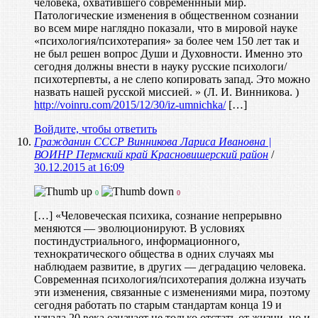
человека, охватившего современнный мир.
Патологические изменения в общественном сознании
во всем мире наглядно показали, что в мировой науке
«психология/психотерапия» за более чем 150 лет так и
не был решен вопрос Души и Духовности. Именно это
сегодня должны внести в науку русские психологи/
психотерпевты, а не слепо копировать запад. Это можно
назвать нашей русской миссией. » (Л. И. Винникова. )
http://voinru.com/2015/12/30/iz-umnichka/
[…]
Войдите, чтобы ответить
Гражданин СССР Винникова Лариса Ивановна |
ВОИНР Пермский край Красновишерский район
/
30.12.2015 at 16:09
0
0
[…] «Человеческая психика, сознание непрерывно
меняются — эволюционируют. В условиях
постиндустриального, информационного,
технократического общества в одних случаях мы
наблюдаем развитие, в других — деградацию человека.
Современная психология/психотерапия должна изучать
эти изменения, связанные с изменениями мира, поэтому
сегодня работать по старым стандартам конца 19 и
начала 20 века означает не только отстать от жизни, но и