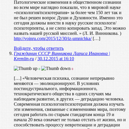
Патологические изменения в общественном сознании
во всем мире наглядно показали, что в мировой науке
«психология/психотерапия» за более чем 150 лет так и
не был решен вопрос Души и Духовности. Именно это
сегодня должны внести в науку русские психологи/
психотерпевты, а не слепо копировать запад. Это можно
назвать нашей русской миссией. » (Л. И. Винникова. )
http://voinru.com/2015/12/30/iz-umnichka/
[…]
Войдите, чтобы ответить
Гражданин СССР Винникова Лариса Ивановна |
Kremlin-ru
/
30.12.2015 at 16:10
0
0
[…] «Человеческая психика, сознание непрерывно
меняются — эволюционируют. В условиях
постиндустриального, информационного,
технократического общества в одних случаях мы
наблюдаем развитие, в других — деградацию человека.
Современная психология/психотерапия должна изучать
эти изменения, связанные с изменениями мира, поэтому
сегодня работать по старым стандартам конца 19 и
начала 20 века означает не только отстать от жизни, но и
способствовать процессу невротизации и деградации