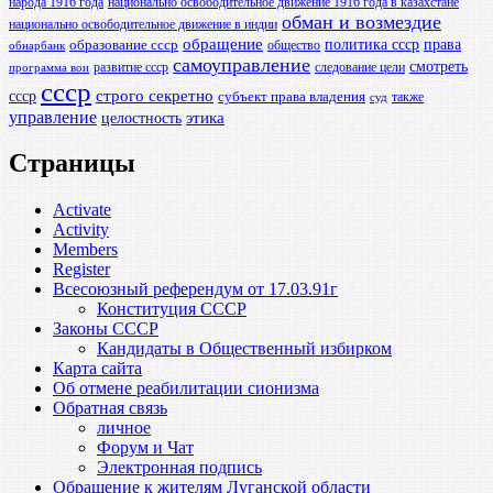
народа 1916 года
национально освободительное движение 1916 года в казахстане
обман и возмездие
национально освободительное движение в индии
обращение
политика ссср
права
образование ссср
общество
обнарбанк
самоуправление
смотреть
развитие ссср
следование цели
программа вои
ссср
ссср
строго секретно
субъект права владения
также
суд
управление
этика
целостность
Страницы
Activate
Activity
Members
Register
Всесоюзный референдум от 17.03.91г
Конституция СССР
Законы СССР
Кандидаты в Общественный избирком
Карта сайта
Об отмене реабилитации сионизма
Обратная связь
личное
Форум и Чат
Электронная подпись
Обращение к жителям Луганской области