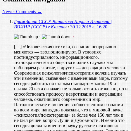
Newer Comments →
Гражданин СССР Винникова Лариса Ивановна |
ВОИНР (СССР) г.Калтан
/
30.12.2015 at 16:20
1
0
[…] «Человеческая психика, сознание непрерывно
меняются — эволюционируют. В условиях
постиндустриального, информационного,
технократического общества в одних случаях мы
наблюдаем развитие, в других — деградацию человека.
Современная психология/психотерапия должна изучать
эти изменения, связанные с изменениями мира, поэтому
сегодня работать по старым стандартам конца 19 и
начала 20 века означает не только отстать от жизни, но и
способствовать процессу невротизации и деградации
человека, охватившего современнный мир.
Патологические изменения в общественном сознании
во всем мире наглядно показали, что в мировой науке
«психология/психотерапия» за более чем 150 лет так и
не был решен вопрос Души и Духовности. Именно это
сегодня должны внести в науку русские психологи/
психотерпевты, а не слепо копировать запад. Это можно