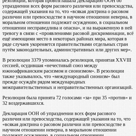
резолюции, которая провозглашала Декларацию ООН об
упразднении всех форм расового различия или превосходства,
содержащей указания на то, что «всякая доктрина о расовом
различии или превосходстве в научном отношении неверна, в
моральном отношении подлежит осуждению, в социальном
отношении несправедлива и опасна», и на выраженную в ней
тревогу в связи с «проявлениями расовой дискриминации, всё
ещё имеющими место в некоторых районах мира, которая в
ряде случаев укореняется правительствами отдельных стран
путём законодательных, административных или других мер».
В резолюции 3379 упоминалась резолюция, принятая XXVIII
сессией, осудившая «нечестивый союз между
южноафриканским расизмом и сионизмом». В резолюции
также указывалось, что «международный сионизм» был
прежде осуждён рядом международных
межправительственных и неправительственных организаций.
Резолюция была принята 72 голосами «за» при 35 «против» и
32 воздержавшихся.
Декларация ООН об упразднении всех форм расового
различия или превосходства, содержащей указания на то, что
«всякая доктрина о расовом различии или превосходстве в
научном отношении неверна, в моральном отношении
подлежит осуждению, в социальном отношении