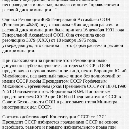
несправедлива и опасна», назвала сионизм "проявлениями
расовой дискриминации..."
Однако Резолюция 4686 Генеральной Ассамблеи ООН
(Резолюция 46/86) под заголовком «Ликвидация расизма и
расовой дискриминации» была принята 16 декабря 1991 года
Генеральной Ассамблеей ООН. Она отменила свою
резолюцию 3379 (ХХХ) от 10 ноября 1975 года,
утверждавшую, что сионизм — это форма расизма и расовой
дискриминации.
При голосовании за принятие этой Резолюции было
допущено грубое нарушение - интересы СССР в ООН
представляло неуполномоченное лицо, некто Воронцов Юлий
Михайлович, назначенный также лицом без полномочий от
имени СССР якобы Президентом СССР Горбачевым
Михаилом Сергеевичем (Указ Президента СССР от 18.04.1990
N 51 О назначении тов. Воронцова Ю.М. Постоянным
представителем СССР при ООН и Представителем СССР в
Совете Безопасности ООН в ранге заместителя Министра
иностранных дел СССР).
Согласно действующей Конституции СССР ст. 127.1
Президент СССР избирается гражданами СССР на основе
всеобщего, равного и прямого избирательного права при