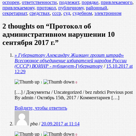
оспорен
,
ответственности
,
подлежит
,
порядке
,
привлекаемого
,
привлекаемому
,
протокол
,
публичному
,
районный
,
секретариат
,
средствах
,
ссср
,
суд
,
судебном
,
электронном
2 thoughts on “
Протокол об
административном нарушении 10
сентября 2017 г.
”
» Губернатору Александру Жилкину грозит штраф»
Всесоюзное объединение избирателей народов России
(СССР) ВОИНР - публикует-Губернатору
/
15.10.2017 at
12:29
1
0
[…] / Документы / Uncategorized / bez rubrici Previous post
By admin / Октябрь 15th, 2017 / Комментариев […]
Войдите, чтобы ответить
pba
/
20.09.2017 at 11:14
1
0