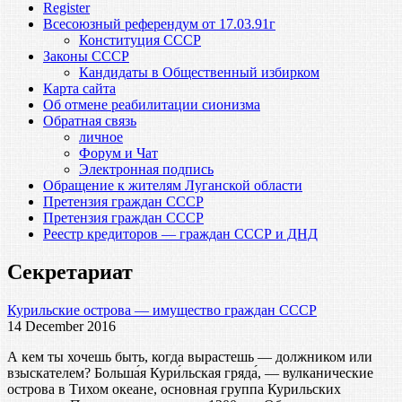
Register
Всесоюзный референдум от 17.03.91г
Конституция СССР
Законы СССР
Кандидаты в Общественный избирком
Карта сайта
Об отмене реабилитации сионизма
Обратная связь
личное
Форум и Чат
Электронная подпись
Обращение к жителям Луганской области
Претензия граждан СССР
Претензия граждан СССР
Реестр кредиторов — граждан СССР и ДНД
Секретариат
Курильские острова — имущество граждан СССР
14 December 2016
А кем ты хочешь быть, когда вырастешь — должником или
взыскателем? Больша́я Кури́льская гряда́, — вулканические
острова в Тихом океане, основная группа Курильских