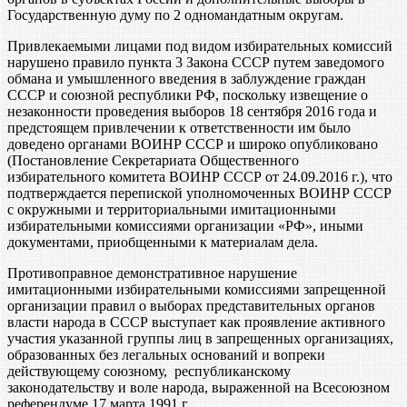
Государственную думу по 2 одномандатным округам.
Привлекаемыми лицами под видом избирательных комиссий
нарушено правило пункта 3 Закона СССР путем заведомого
обмана и умышленного введения в заблуждение граждан
СССР и союзной республики РФ, поскольку извещение о
незаконности проведения выборов 18 сентября 2016 года и
предстоящем привлечении к ответственности им было
доведено органами ВОИНР СССР и широко опубликовано
(Постановление Секретариата Общественного
избирательного комитета ВОИНР СССР от 24.09.2016 г.), что
подтверждается перепиской уполномоченных ВОИНР СССР
с окружными и территориальными имитационными
избирательными комиссиями организации «РФ», иными
документами, приобщенными к материалам дела.
Противоправное демонстративное нарушение
имитационными избирательными комиссиями запрещенной
организации правил о выборах представительных органов
власти народа в СССР выступает как проявление активного
участия указанной группы лиц в запрещенных организациях,
образованных без легальных оснований и вопреки
действующему союзному, республиканскому
законодательству и воле народа, выраженной на Всесоюзном
референдуме 17 марта 1991 г.