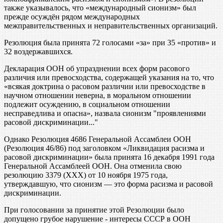
также указывалось, что «международный сионизм» был
прежде осуждён рядом международных
межправительственных и неправительственных организаций.
Резолюция была принята 72 голосами «за» при 35 «против» и
32 воздержавшихся.
Декларация ООН об упразднении всех форм расового
различия или превосходства, содержащей указания на то, что
«всякая доктрина о расовом различии или превосходстве в
научном отношении неверна, в моральном отношении
подлежит осуждению, в социальном отношении
несправедлива и опасна», назвала сионизм "проявлениями
расовой дискриминации..."
Однако Резолюция 4686 Генеральной Ассамблеи ООН
(Резолюция 46/86) под заголовком «Ликвидация расизма и
расовой дискриминации» была принята 16 декабря 1991 года
Генеральной Ассамблеей ООН. Она отменила свою
резолюцию 3379 (ХХХ) от 10 ноября 1975 года,
утверждавшую, что сионизм — это форма расизма и расовой
дискриминации.
При голосовании за принятие этой Резолюции было
допущено грубое нарушение - интересы СССР в ООН