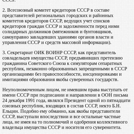
2. Всесоюзный комитет кредиторов СССР в составе
представителей региональных городских и районных
комитетов кредиторов СССР, ведущих учет списков
кредиторов граждан СССР и задолженности перед ними
солидарных должников (мятежников и бунтовщиков,
самоуправно завладевших зданиями органов власти и
управления СССР и средств массовой информации).
3. Секретариат ОИК ВОИНР СССР, как представитель
совладельцев имущества СССР, предъявивших претензию
гражданина Советского Союза к симуляторам сепаратных
республик, незаконно образованных запрещенными в СССР
организациями без правоспособности, инсценировками и
имитациями образования якобы суверенных государств.
Неуполномоченным лицом, не имевшим права выступать от
имени СССР при подписании и направлении в ООН письма
24 декабря 1991 года, являлся Президент одной из пятнадцати
союзных республик, входящих в состав СССР, некто Б.Н.
Ельцин. Подобно ему обманно, как якобы представители
СССР, выступали впоследствии и все остальные частные
лица, не имея на то полномочий и одобрения коллективного
владельца имущества СССР и носителя его суверенитета.