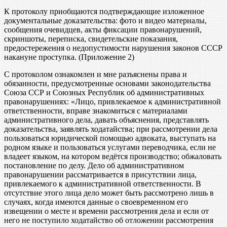
К протоколу приобщаются подтверждающие изложенное
документальные доказательства: фото и видео материалы,
сообщения очевидцев, акты фиксации правонарушений,
скриншоты, переписка, свидетельские показания,
предостережения о недопустимости нарушения законов СССР
накануне проступка. (Приложение 2)
С протоколом ознакомлен и мне разъяснены права и
обязанности, предусмотренные основами законодательства
Союза ССР и Союзных Республик об административных
правонарушениях: «Лицо, привлекаемое к административной
ответственности, вправе знакомиться с материалами
административного дела, давать объяснения, представлять
доказательства, заявлять ходатайства; при рассмотрении дела
пользоваться юридической помощью адвоката, выступать на
родном языке и пользоваться услугами переводчика, если не
владеет языком, на котором ведётся производство; обжаловать
постановление по делу. Дело об административном
правонарушении рассматривается в присутствии лица,
привлекаемого к административной ответственности. В
отсутствие этого лица дело может быть рассмотрено лишь в
случаях, когда имеются данные о своевременном его
извещении о месте и времени рассмотрения дела и если от
него не поступило ходатайство об отложении рассмотрения