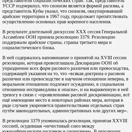
представители социалистических стран. Так, представитель
УССР подчеркнул, что сионизм является формой расизма, а
представитель Кубы указал, что сионизм, оккупировавший
арабские территории в 1967 году, продолжает препятствовать
осуществлению основных прав коренного населения.
В результате длительной дискуссии XXX сессия Генеральной
Ассамблеи ООН приняла резолюцию 3379. Резолюцию
поддержали арабские страны, страны третьего мира и
социалистического блока.
В ней содержалось напоминание о принятой на XVIII сессии
резолюции, которая провозглашала Декларацию ООН об
упразднении всех форм расового различия или превосходства,
содержащей указания на то, что «всякая доктрина о расовом
различии или превосходстве в научном отношении неверна, в
моральном отношении подлежит осуждению, в социальном
отношении несправедлива и опасна», и на выраженную в ней
тревогу в связи с «проявлениями расовой дискриминации, всё
ещё имеющими место в некоторых районах мира, которая в
ряде случаев укореняется правительствами отдельных стран
путём законодательных, административных или других мер».
В резолюции 3379 упоминалась резолюция, принятая XXVIII
сессией, осудившая «нечестивый союз между
южноафриканским расизмом и сионизмом». В резолюции