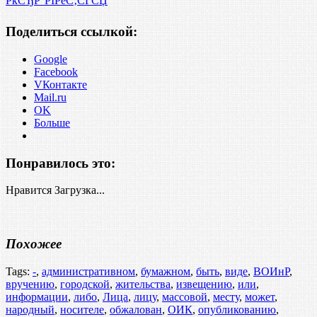
РќСЂР°РІРёС‚СЃСЏ
Поделиться ссылкой:
Google
Facebook
VКонтакте
Mail.ru
OK
Больше
Понравилось это:
Нравится
Загрузка...
Похожее
Tags:
-
,
административном
,
бумажном
,
быть
,
виде
,
ВОИнР
,
вручению
,
городской
,
жительства
,
извещению
,
или
,
информации
,
либо
,
Лица
,
лицу
,
массовой
,
месту
,
может
,
народный
,
носителе
,
обжалован
,
ОИК
,
опубликованию
,