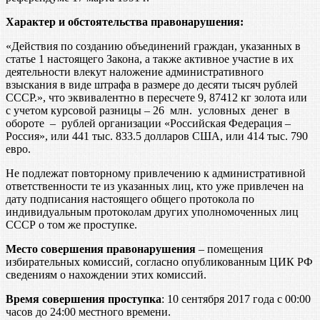
Характер и обстоятельства правонарушения:
«Действия по созданию объединений граждан, указанных в
статье 1 настоящего Закона, а также активное участие в их
деятельности влекут наложение административного
взыскания в виде штрафа в размере до десяти тысяч рублей
СССР.», что эквивалентно в пересчете 9, 87412 кг золота или
с учетом курсовой разницы – 26 млн. условных денег в
обороте – рублей организации «Российская Федерация –
Россия», или 441 тыс. 833.5 долларов США, или 414 тыс. 790
евро.
Не подлежат повторному привлечению к административной
ответственности те из указанных лиц, кто уже привлечен на
дату подписания настоящего общего протокола по
индивидуальным протоколам других уполномоченных лиц
СССР о том же проступке.
Место совершения правонарушения
– помещения
избирательных комиссий, согласно опубликованным ЦИК РФ
сведениям о нахождении этих комиссий.
Время совершения проступка
: 10 сентября 2017 года с 00:00
часов до 24:00 местного времени.