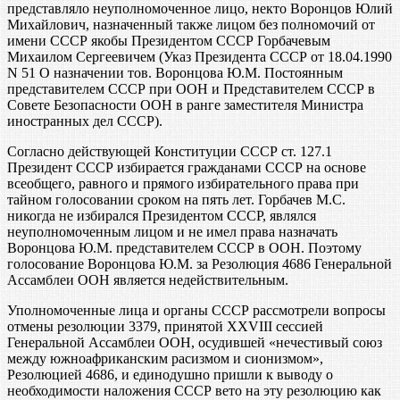
представляло неуполномоченное лицо, некто Воронцов Юлий
Михайлович, назначенный также лицом без полномочий от
имени СССР якобы Президентом СССР Горбачевым
Михаилом Сергеевичем (Указ Президента СССР от 18.04.1990
N 51 О назначении тов. Воронцова Ю.М. Постоянным
представителем СССР при ООН и Представителем СССР в
Совете Безопасности ООН в ранге заместителя Министра
иностранных дел СССР).
Согласно действующей Конституции СССР ст. 127.1
Президент СССР избирается гражданами СССР на основе
всеобщего, равного и прямого избирательного права при
тайном голосовании сроком на пять лет. Горбачев М.С.
никогда не избирался Президентом СССР, являлся
неуполномоченным лицом и не имел права назначать
Воронцова Ю.М. представителем СССР в ООН. Поэтому
голосование Воронцова Ю.М. за Резолюция 4686 Генеральной
Ассамблеи ООН является недействительным.
Уполномоченные лица и органы СССР рассмотрели вопросы
отмены резолюции 3379, принятой XXVIII сессией
Генеральной Ассамблеи ООН, осудившей «нечестивый союз
между южноафриканским расизмом и сионизмом»,
Резолюцией 4686, и единодушно пришли к выводу о
необходимости наложения СССР вето на эту резолюцию как