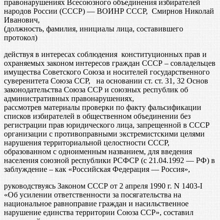
правонарушениях Всесоюзного объединения избирателей
народов России (СССР) — ВОИНР СССР, Смирнов Николай
Иванович,
(должность, фамилия, инициалы лица, составившего
протокол)
действуя в интересах соблюдения конституционных прав и
охраняемых законом интересов граждан СССР – совладельцев
имущества Советского Союза и носителей государственного
суверенитета Союза ССР, на основании ст. ст. 31, 32 Основ
законодательства Союза ССР и союзных республик об
административных правонарушениях,
рассмотрев материалы проверки по факту фальсификации
списков избирателей в общественном объединении без
регистрации прав юридического лица, запрещенной в СССР
организации с противоправными экстремистскими целями
нарушения территориальной целостности СССР,
образованном с одноименным названием, для введения
населения союзной республики РСФСР (с 21.04.1992 — РФ) в
заблуждение – как «Российская Федерация — Россия»,
руководствуясь Законом СССР от 2 апреля 1990 г. N 1403-I
«Об усилении ответственности за посягательства на
национальное равноправие граждан и насильственное
нарушение единства территории Союза ССР», составил