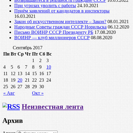
Возвращайтесь в реальность граждане СССР
10.05.2022
При угрозах уволить с работы
24.10.2021
Приём заявлений от кандидатов в инспекторы
16.03.2021
Закон об искусственном интеллекте – Закон?
08.01.2021
Народные Советы граждан СССР Норильска
06.12.2020
Письмо ВОИНР СССР Президенту РБ
17.08.2020
ВОИНР — клуб миллионеров СССР
08.08.2020
Сентябрь 2017
Пн
Вт
Ср
Чт
Пт
Сб
Вс
1
2
3
4
5
6
7
8
9
10
11
12
13
14
15
16
17
18
19
20
21
22
23
24
25
26
27
28
29
30
« Авг
Окт »
Неизвестная лента
Архив