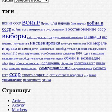
Архив
тэги
ВОИнР
война в
Суд народа
Право
ВОИНР СССР
банк народу
ссср
восстановление ссср
вопросы голосования
войны ссср
выборы
граждан
иго
годы ссср
гнёт
государственный переворот
инсценировка
мораль
именно
имущества
культура
материалы ВОИ
и право
на самом деле
национально-освободительное движение кыргызского
народа 1916 года
национально освободительное движение 1916 года в казахстане
обман и возмездие
национально освободительное движение в индии
обращение
политика ссср
права
образование ссср
общество
обнарбанк
самоуправление
смотреть
развитие ссср
следование цели
программа вои
ссср
ссср
строго секретно
субъект права владения
также
суд
управление
этика
целостность
Страницы
Activate
Activity
Members