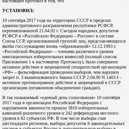
настоящий протокол в том, что
УСТАНОВИЛ:
10 сентября 2017 года на территории СССР в пределах
административного разграничения республики РСФСР,
переименованной 21.04.92 г. Съездом народных депутатов
РСФСР в «Российскую Федерацию – Россию» в составе
Союза ССР, организованной группой лиц, представляющихся
якобы госслужащими вновь «образованной» 12.12.1993 г.
«Российской Федерации» – членами различного уровня
имитационных избирательных комиссий (полный список
Приложение 1 к настоящему Протоколу), было совершено
активное действие в запрещенной сепаратисткой организации
«РФ» – фальсификация проведения выборов, чем нарушен
запрет п. 3 вышеназванного Закона СССР 2.04.90 N 1403-I –
активное противоправное действие в запрещенной в СССР
организации (незаконном объединении граждан).
В так называемый «единый день голосования» 10 сентября
2017 года в организации Российской Федерации с
нарушением законности прошло 5810 избирательных
кампаний различного уровня и 242 референдума местного
уровня в 82 субъектах РФ. В том числе выборы глав
шестнадцати регионов, выборы депутатов 6 законодательных
органов в субъектах России и дополнительные выборы в