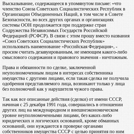
Высказывание, содержащееся в упомянутом письме: «что
членство Союза Советских Социалистических Республик в
Организации Объединенных Наций, в том числе в Совете
Безопасности, во всех других органах и организациях
системы ООН продолжается при поддержке стран
Содружества Независимых Государств Российской
Федерацией (РСФСР). В связи с этим прошу вместо названия
«Союз Советских Социалистических Республик»
использовать наименование «Российская Федерация», -
просим считать дезавуированным, не имеющим какого-либо
смыслового содержания и правового значения - ничтожным.
Права и обязанности по сделке, заключенной
неуполномоченным лицом в интересах собственника
имущества с другими лицами, если такая сделка не получила
одобрения представляемого лица, возникают только у лица
без полномочий как у нарушителя чужого права.
Так как все описанные действия (сделки) от имени СССР,
начиная с 25 декабря 1991 года, совершались в отношении
других лиц на международном и внешнеэкономическом
уровне неуполномоченными лицами, без каких-либо
юридических и логических оснований, кроме обманных
оснований, они нуждаются в проверке органами
собственников имущества СССР с целью принятия по ним