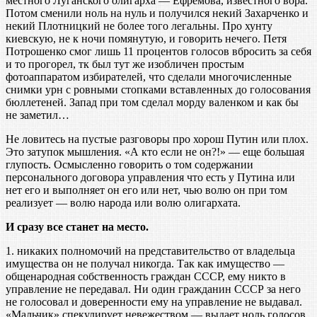
местного Луганского олигарха — Ефремова, известного вора.
Потом сменили ноль на нуль и получился некий Захарченко и
некий Плотницкий не более того легальны. Про хунту
киевскую, не к ночи помянутую, и говорить нечего. Петя
Потрошенко смог лишь 11 процентов голосов вбросить за себя
и то прогорел, тк был тут же изобличен простым
фотоаппаратом избирателей, что сделали многочисленные
снимки урн с ровными стопками вставленных до голосования
бюллетеней. Запад при том сделал морду валенком и как бы
не заметил…
Не ловитесь на пустые разговоры про хорош Путин или плох.
Это затупок мышления. «А кто если не он?!» — еще большая
глупость. Осмысленно говорить о том содержании
персонального договора управления что есть у Путина или
нет его и выполняет он его или нет, чью волю он при том
реализует — волю народа или волю олигархата.
И сразу все станет на место.
1. никаких полномочий на представительство от владельца
имущества он не получал никогда. Так как имущество —
общенародная собственность граждан СССР, ему никто в
управление не передавал. Ни один гражданин СССР за него
не голосовал и доверенности ему на управление не выдавал.
«Мальчик» спекулирует невежеством — выдает ноль голосов