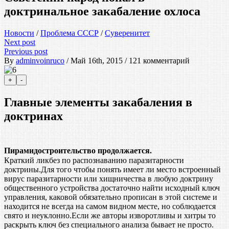
доктринальное закабаление охлоса
Новости
/
Проблема СССР
/
Суверенитет
Next post
Previous post
By
adminvoinruco
/ Май 16th, 2015 / 121 комментарий
Главные элементы закабаления в
доктринах
Пирамидостроительство продолжается.
Краткий ликбез по распознаванию паразитарности
доктрины.Для того чтобы понять имеет ли место встроенный
вирус паразитарности или хищничества в любую доктрину
общественного устройства достаточно найти исходный ключ
управления, каковой обязательно прописан в этой системе и
находится не всегда на самом видном месте, но соблюдается
свято и неуклонно.Если же авторы изворотливы и хитры то
раскрыть ключ без специального анализа бывает не просто.