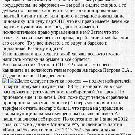
государством, не оформлен — вы раб и сидите смирно, а то
дубьём по голове схлопочите за несанкционированный
партией митинг пикет или просто настырное доказывание
чиновнику или суду партОПГ, что вы право имеете.Зачем же
партиям нужно именно государство и именно
исключительное право управления в нем? Затем что это
означает захват имущества народа, ограбление и закабаление
его самого. То у вас ничего, а то вдруг и барахло и
подданные. Разницу видите?
И по правилам для захвата такой халявы всего-то нужно
написать хотелку на бумаге и всё сбудется.
Вот одна из них. Тут партОПГ ЕР выдвигает своего
кандидата на должность главы города Ангарска Петрова С.А..
И дело в шляпе.. Предрешено.
Далее следует покупка голосов — подкуп избирателей
и партия получает имущество 188 тыс избирателей в своё
распоряжение (это численность избирателей Ангарска. Но
прибавьте еще и их детей. Они тоже будут теперь ограблены
пропорционально численности). Теперь можно ввинтить
тарифы и отжать нектар с быдла, что права на управление
своим муниципальным имуществом больше не имеет.А с
нашим анализом всё просто: По состоянию на 1 января 2012
года, согласно данным Минюста РФ, численность партии
«Единая Россия» составляет 2 113 767 человек, а захват