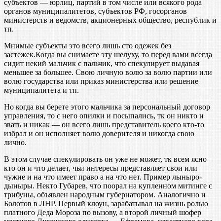
субъектов — юрлиц, партий в том числе или всякого рода
органов муниципалитетов, субъектов РФ, госорганов
министерств и ведомств, акционерных общество, республик и
тп.
Мнимые субъекты это всего лишь сто одежек без
застежек.Когда вы снимаете эту шелуху, то перед вами всегда
сидит некий мальчик с пальчик, что спекулирует выдавая
меньшее за большее. Свою личную волю за волю партии или
волю государства или приказ министерства или решение
муниципалитета и тп.
Но когда вы берете этого мальчика за персональный договор
управления, то с него опилки и посыпались, тк он никто и
звать и никак — он всего лишь представитель коего кто-то
избрал и он исполняет волю доверителя и никогда свою
лично.
В этом случае спекулировать он уже не может, тк всем ясно
кто он и что делает, чьи интересы представляет свои или
чужие и на что имеет право а на что нет. Пример лыныро-
дыныры. Некто Губарев, что поорал на купленном митинге с
трибуны, объявлен народным губернатором. Аналогично и
Болотов в ЛНР. Первый клоун, зарабатывал на жизнь ролью
платного Деда Мороза по вызову, а второй личный шофер