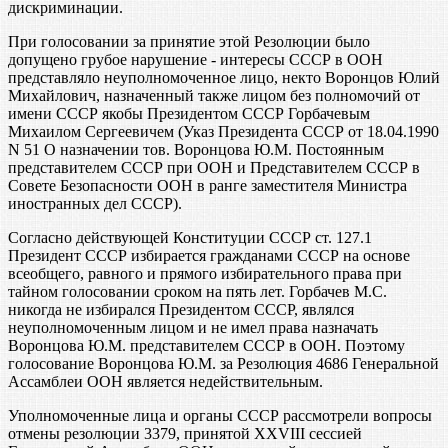
дискриминации.
При голосовании за принятие этой Резолюции было
допущено грубое нарушение - интересы СССР в ООН
представляло неуполномоченное лицо, некто Воронцов Юлий
Михайлович, назначенный также лицом без полномочий от
имени СССР якобы Президентом СССР Горбачевым
Михаилом Сергеевичем (Указ Президента СССР от 18.04.1990
N 51 О назначении тов. Воронцова Ю.М. Постоянным
представителем СССР при ООН и Представителем СССР в
Совете Безопасности ООН в ранге заместителя Министра
иностранных дел СССР).
Согласно действующей Конституции СССР ст. 127.1
Президент СССР избирается гражданами СССР на основе
всеобщего, равного и прямого избирательного права при
тайном голосовании сроком на пять лет. Горбачев М.С.
никогда не избирался Президентом СССР, являлся
неуполномоченным лицом и не имел права назначать
Воронцова Ю.М. представителем СССР в ООН. Поэтому
голосование Воронцова Ю.М. за Резолюция 4686 Генеральной
Ассамблеи ООН является недействительным.
Уполномоченные лица и органы СССР рассмотрели вопросы
отмены резолюции 3379, принятой XXVIII сессией