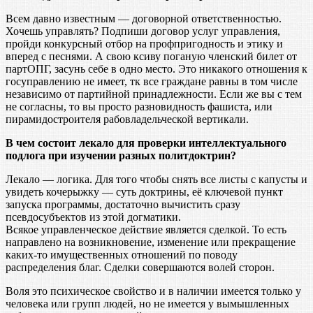
Всем давно известным — договорной ответственностью.
Хочешь управлять? Подпиши договор услуг управления,
пройди конкурсный отбор на профпригодность и этику и
вперед с песнями. А свою ксиву поганую членский билет от
партОПГ, засунь себе в одно место. Это никакого отношения к
госуправлению не имеет, тк все граждане равны в том числе
независимо от партийной принадлежности. Если же вы с тем
не согласны, то вы просто разновидность фашиста, или
пирамидостроителя рабовладельческой вертикали.
В чем состоит лекало для проверки интеллектуального
подлога при изучении разных политдоктрин?
Лекало — логика. Для того чтобы снять все листы с капусты и
увидеть кочерыжку — суть доктрины, её ключевой пункт
запуска программы, достаточно вычистить сразу
псевдосубъектов из этой догматики.
Всякое управленческое действие является сделкой. То есть
направлено на возникновение, изменение или прекращение
каких-то имущественных отношений по поводу
распределения благ. Сделки совершаются волей сторон.
Воля это психическое свойство и в наличии имеется только у
человека или групп людей, но не имеется у вымышленных