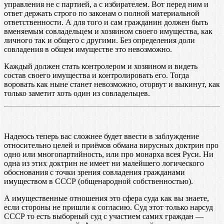
управления не с партией, а с избирателем. Вот перед ним и
ответ держать строго по законам о полной материальной
ответственности. А для того и сам гражданин должен быть
вменяемым совладельцем и хозяином своего имущества, как
личного так и общего с другими. Без определения доли
совладения в общем имуществе это невозможно.
Каждый должен стать контролером и хозяином и видеть
состав своего имущества и контролировать его. Тогда
воровать как ныне станет невозможно, оторвут и выкинут, как
только заметит хоть один из совладельцев.
Надеюсь теперь вас сложнее будет ввести в заблуждение
относительно целей и приёмов обмана вирусных доктрин про
одно или многопартийность, или про монарха всея Руси. Ни
одна из этих доктрин не имеет ни малейшего логического
обоснования с точки зрения совладения гражданами
имуществом в СССР (общенародной собственностью).
А имущественные отношения это сфера суда как вы знаете,
если стороны не пришли к согласию. Суд этот только нарсуд
СССР то есть выборный суд с участием самих граждан —