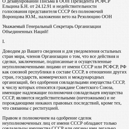
О дезавуировании Письма в ООН Президента РСФСР
Ельцина Б.Н. от 24.12.91 и недействительности
голосования представителя СССР без полномочий
Воронцова Ю.М., наложении вето на Резолюцию ООН
Уважаемый Генеральный Секретарь Организации
Объединенных Наций!
I.
Доводим до Вашего сведения и для уведомления остальных
стран мира, членов Организации о том, что все действия и
сделки, заключенные, подписанные и осуществленные
неуполномоченными лицами от имени СССР или РСФСР, РФ
как союзной республики в составе СССР, в отношении других
стран, государств, коммерческих и международных
организаций, без одобрения совладельцами имущества СССР,
к числу которых относятся граждане Советского Союза,
имеющие надлежащие полномочия совладельцев имущества
СССР, являются недействительными (ничтожными) и не
порождающими никаких правовых последствий, кроме тех,
что связанны с реституцией.
Правом и полномочием на одобрение сделок
неуполномоченных лиц от имени СССР обладают только
совладельцы имущества СССР или органы ими легально