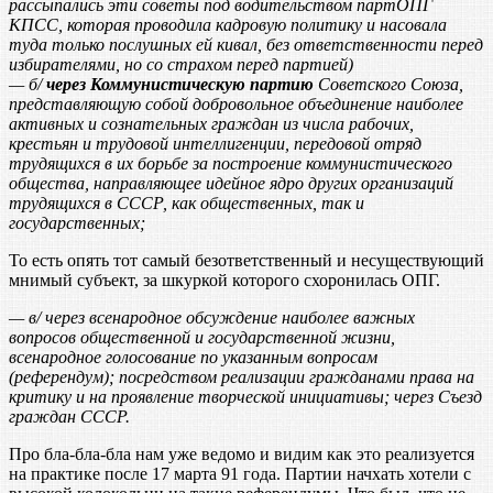
рассыпались эти советы под водительством партОПГ
КПСС, которая проводила кадровую политику и насовала
туда только послушных ей кивал, без ответственности перед
избирателями, но со страхом перед партией)
— б/
через Коммунистическую партию
Советского Союза,
представляющую собой добровольное объединение наиболее
активных и сознательных граж­дан из числа рабочих,
крестьян и трудовой интеллигенции, передовой от­ряд
трудящихся в их борьбе за построение коммунистического
общества, направляющее идейное ядро других организаций
трудящихся в СССР, как общественных, так и
государственных;
То есть опять тот самый безответственный и несуществующий
мнимый субъект, за шкуркой которого схоронилась ОПГ.
— в/ через всенародное обсуждение наиболее важных
вопросов общественной и государственной жизни,
всенародное голосование по указанным вопросам
(референдум); посредством реализации гражданами права на
кри­тику и на проявление творческой инициативы; через Съезд
граждан СССР.
Про бла-бла-бла нам уже ведомо и видим как это реализуется
на практике после 17 марта 91 года. Партии начхать хотели с