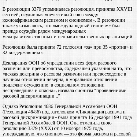
В резолюции 3379 упоминалась резолюция, принятая XXVIII
сессией, осудившая «нечестивый союз между
южноафриканским расизмом и сионизмом». В резолюции
также указывалось, что «международный сионизм» был
прежде осуждён рядом международных
межправительственных и неправительственных организаций.
Резолюция была принята 72 голосами «за» при 35 «против» и
32 воздержавшихся.
Декларация ООН об упразднении всех форм расового
различия или превосходства, содержащей указания на то, что
«всякая доктрина о расовом различии или превосходстве в
научном отношении неверна, в моральном отношении
подлежит осуждению, в социальном отношении
несправедлива и опасна», назвала сионизм "проявлениями
расовой дискриминации..."
Однако Резолюция 4686 Генеральной Ассамблеи ООН
(Резолюция 46/86) под заголовком «Ликвидация расизма и
расовой дискриминации» была принята 16 декабря 1991 года
Генеральной Ассамблеей ООН. Она отменила свою
резолюцию 3379 (ХХХ) от 10 ноября 1975 года,
утверждавшую, что сионизм — это форма расизма и расовой