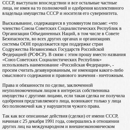
СССР, выступали впоследствии и все остальные частные
лица, не имея на то полномочий и одобрения коллективного
владельца имущества СССР и носителя его суверенитета.
Высказывание, содержащееся в упомянутом письме: «что
членство Союза Советских Социалистических Республик в
Организации Объединенных Наций, в том числе в Совете
Безопасности, во всех других органах и организациях
системы ООН продолжается при поддержке стран
Содружества Независимых Государств Российской
Федерацией (РСФСР). В связи с этим прошу вместо названия
«Союз Советских Социалистических Республик»
использовать наименование «Российская Федерация», -
просим считать дезавуированным, не имеющим какого-либо
смыслового содержания и правового значения - ничтожным.
Права и обязанности по сделке, заключенной
неуполномоченным лицом в интересах собственника
имущества с другими лицами, если такая сделка не получила
одобрения представляемого лица, возникают только у лица
без полномочий как у нарушителя чужого права.
Так как все описанные действия (сделки) от имени СССР,
начиная с 25 декабря 1991 года, совершались в отношении
других лиц на международном и внешнеэкономическом