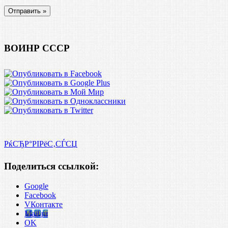
ВОИНР СССР
РќСЂР°РІРёС‚СЃСЏ
Поделиться ссылкой:
Google
Facebook
VКонтакте
Mail.ru
OK