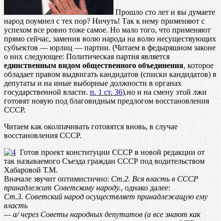
Прошло сто лет и вы думаете
народ поумнел с тех пор? Ничуть! Так к нему применяют с
успехом все ровно тоже самое. Но мало того, что применяют
прямо сейчас, заменив волю народа на волю несуществующих
субъектов — юрлиц — партии. (Читаем в федыряшном законе
о них следующее: Политическая партия является
единственным видом общественного объединения
, которое
обладает правом выдвигать кандидатов (списки кандидатов) в
депутаты и на иные выборные должности в органах
государственной власти.
п. 1 ст. 36
),но и на смену этой лжи
готовят новую под благовидным предлогом восстановления
СССР.
Читаем как околпачивать готовятся вновь, в случае
восстановления СССР.
Готов проект конституции СССР в новой редакции от
так называемого Съезда граждан СССР под водительством
Хабаровой Т.М.
Вначале звучит оптимистично:
Ст.2. Вся власть в СССР
принадлежит Советскому народу.
, однако далее:
Ст.3. Советский народ осуществляет принадлежащую ему
власть
— а/ через Советы народных депутатов (а все знают как