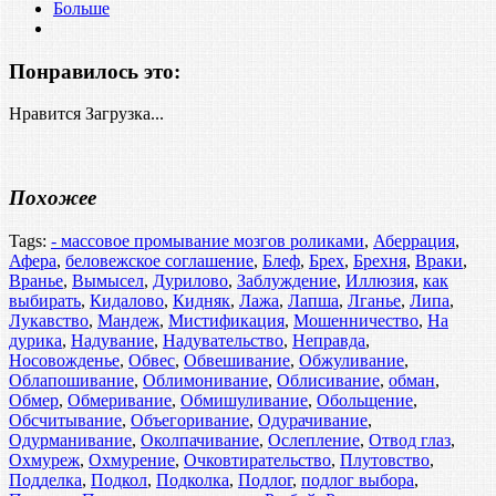
Больше
Понравилось это:
Нравится
Загрузка...
Похожее
Tags:
- массовое промывание мозгов роликами
,
Аберрация
,
Афера
,
беловежское соглашение
,
Блеф
,
Брех
,
Брехня
,
Враки
,
Вранье
,
Вымысел
,
Дурилово
,
Заблуждение
,
Иллюзия
,
как
выбирать
,
Кидалово
,
Кидняк
,
Лажа
,
Лапша
,
Лганье
,
Липа
,
Лукавство
,
Мандеж
,
Мистификация
,
Мошенничество
,
На
дурика
,
Надувание
,
Надувательство
,
Неправда
,
Носовожденье
,
Обвес
,
Обвешивание
,
Обжуливание
,
Облапошивание
,
Облимонивание
,
Облисивание
,
обман
,
Обмер
,
Обмеривание
,
Обмишуливание
,
Обольщение
,
Обсчитывание
,
Объегоривание
,
Одурачивание
,
Одурманивание
,
Околпачивание
,
Ослепление
,
Отвод глаз
,
Охмуреж
,
Охмурение
,
Очковтирательство
,
Плутовство
,
Подделка
,
Подкол
,
Подколка
,
Подлог
,
подлог выбора
,