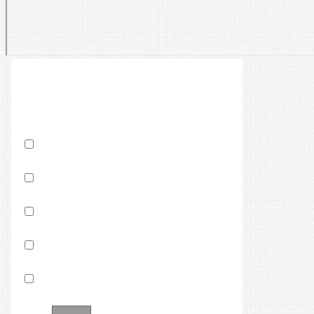
Что или кого следует выбирать
или избирать?
нужно выбирать хорошего вошЬдя -
президента
нужно выбирать хорошую партию среди
плохих
нужно создавать хорошую партию и
избираться
нужно выбрать свой статус гражданина
СССР
нужно понять, что ты совладелец имущества
СССР
Other: