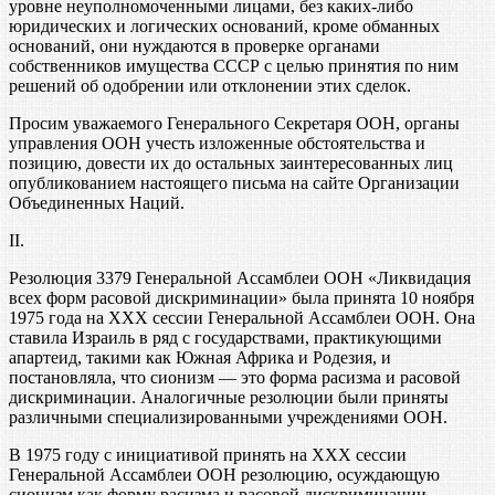
уровне неуполномоченными лицами, без каких-либо
юридических и логических оснований, кроме обманных
оснований, они нуждаются в проверке органами
собственников имущества СССР с целью принятия по ним
решений об одобрении или отклонении этих сделок.
Просим уважаемого Генерального Секретаря ООН, органы
управления ООН учесть изложенные обстоятельства и
позицию, довести их до остальных заинтересованных лиц
опубликованием настоящего письма на сайте Организации
Объединенных Наций.
II.
Резолюция 3379 Генеральной Ассамблеи ООН «Ликвидация
всех форм расовой дискриминации» была принята 10 ноября
1975 года на XXX сессии Генеральной Ассамблеи ООН. Она
ставила Израиль в ряд с государствами, практикующими
апартеид, такими как Южная Африка и Родезия, и
постановляла, что сионизм — это форма расизма и расовой
дискриминации. Аналогичные резолюции были приняты
различными специализированными учреждениями ООН.
В 1975 году с инициативой принять на XXX сессии
Генеральной Ассамблеи ООН резолюцию, осуждающую
сионизм как форму расизма и расовой дискриминации,