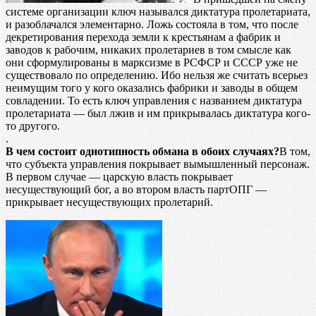
системе организации ключ назывался диктатура пролетариата,
и разоблачался элементарно. Ложь состояла в том, что после
декретирования перехода земли к крестьянам а фабрик и
заводов к рабочим, никаких пролетариев в том смысле как
они сформулированы в марксизме в РСФСР и СССР уже не
существовало по определению. Ибо нельзя же считать всерьез
неимущим того у кого оказались фабрики и заводы в общем
совладении. То есть ключ управления с названием диктатура
пролетариата — был лжив и им прикрывалась диктатура кого-
то другого.
.
В чем состоит однотипность обмана в обоих случаях?
В том,
что субъекта управления покрывает вымышленный персонаж.
В первом случае — царскую власть покрывает
несуществующий бог, а во втором власть партОПГ —
прикрывает несуществующих пролетарий.