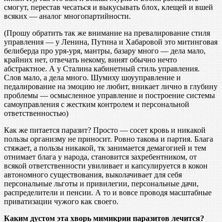
смогут, перестав чесаться и выкусывать блох, клещей и вшей
всяких — аналог многопартийности.
(Прошу обратить так же внимание на превалирование стиля
управления — у Ленина, Путина и Хабаровой это митинговая
белиберда про уря-уря, мантры, базару много — дела мало,
крайних нет, отвечать некому, винят обычно нечто
абстрактное. А у Сталина кабинетный стиль управления.
Слов мало, а дела много. Шумиху шоууправление и
педалирование на эмоцию не любит, вникает лично в глубину
проблемы — осмысленное управление и построение системы
самоуправления с жестким контролем и персональной
ответственностью)
Как же питается паразит? Просто — сосет кровь и никакой
пользы организму не приносит. Ровно такова и партия. Блага
стяжает, а пользы никакой, тк занимается демагогией и тем
отнимает блага у народа, становится захребентником, от
всякой ответственности увиливает и капсулируется в кокон
автономного существования, выколачивает для себя
персональные льготы и привилегии, персональные дачи,
распределители и пенсии. А то и вовсе проводя масштабные
приватизации чужого как своего.
Каким дустом эта хворь мимикрии паразитов лечится?