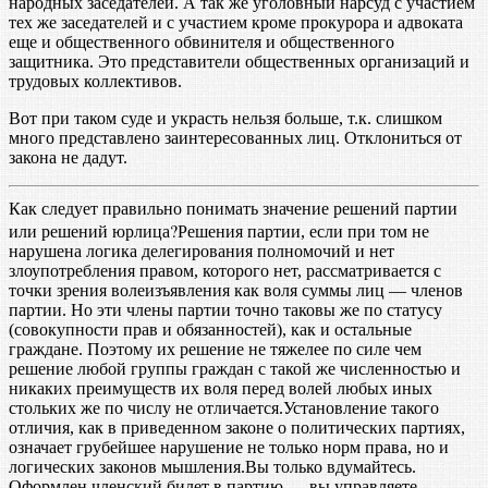
народных заседателей. А так же уголовный нарсуд с участием
тех же заседателей и с участием кроме прокурора и адвоката
еще и общественного обвинителя и общественного
защитника. Это представители общественных организаций и
трудовых коллективов.
Вот при таком суде и украсть нельзя больше, т.к. слишком
много представлено заинтересованных лиц. Отклониться от
закона не дадут.
Как следует правильно понимать значение решений партии
или решений юрлица?
Решения партии, если при том не
нарушена логика делегирования полномочий и нет
злоупотребления правом, которого нет, рассматривается с
точки зрения волеизъявления как воля суммы лиц — членов
партии. Но эти члены партии точно таковы же по статусу
(совокупности прав и обязанностей), как и остальные
граждане. Поэтому их решение не тяжелее по силе чем
решение любой группы граждан с такой же численностью и
никаких преимуществ их воля перед волей любых иных
стольких же по числу не отличается.Установление такого
отличия, как в приведенном законе о политических партиях,
означает грубейшее нарушение не только норм права, но и
логических законов мышления.Вы только вдумайтесь.
Оформлен членский билет в партию — вы управляете