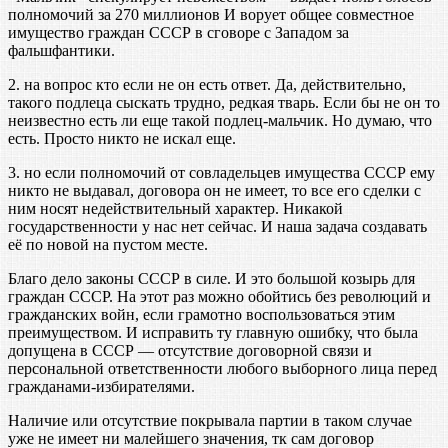
полномочий за 270 миллионов И ворует общее совместное
имущество граждан СССР в сговоре с Западом за
фальшфантики.
2. на вопрос кто если не он есть ответ. Да, действительно,
такого подлеца сыскать трудно, редкая тварь. Если бы не он то
неизвестно есть ли еще такой подлец-мальчик. Но думаю, что
есть. Просто никто не искал еще.
3. но если полномочий от совладельцев имущества СССР ему
никто не выдавал, договора он не имеет, то все его сделки с
ним носят недействительный характер. Никакой
государственности у нас нет сейчас. И наша задача создавать
её по новой на пустом месте.
Благо дело законы СССР в силе. И это большой козырь для
граждан СССР. На этот раз можно обойтись без революций и
гражданских войн, если грамотно воспользоваться этим
преимуществом. И исправить ту главную ошибку, что была
допущена в СССР — отсутствие договорной связи и
персональной ответственности любого выборного лица перед
гражданами-избирателями.
Наличие или отсутствие покрывала партии в таком случае
уже не имеет ни малейшего значения, тк сам договор