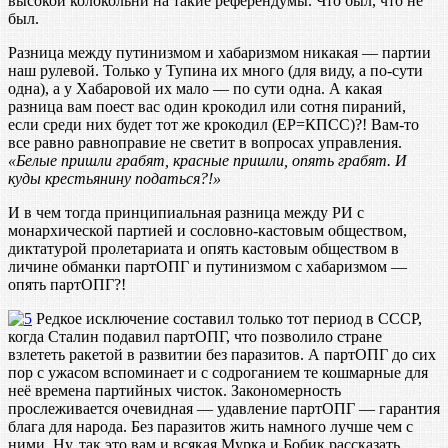
высокой колокольни на такие референдумы. Что был, что не
был.
Разница между путинизмом и хабаризмом никакая — партии
наш рулевой. Только у Тупина их много (для виду, а по-сути
одна), а у Хабаровой их мало — по сути одна. А какая
разница вам поест вас один крокодил или сотня пираний,
если среди них будет тот же крокодил (ЕР=КПСС)?! Вам-то
все равно равноправие не светит в вопросах управления.
«Белые пришли грабят, красные пришли, опять грабят. И
куды крестьянину податься?!»
И в чем тогда принципиальная разница между РИ с
монархической партией и сословно-кастовым обществом,
диктатурой пролетариата и опять кастовым обществом в
личине обманки партОПГ и путинизмом с хабаризмом —
опять партОПГ?!
Редкое исключение составил только тот период в СССР,
когда Сталин подавил партОПГ, что позволило стране
взлететь ракетой в развитии без паразитов. А партОПГ до сих
пор с ужасом вспоминает и с содроганием те кошмарные для
неё времена партийных чисток. Закономерность
прослеживается очевидная — удавление партОПГ — гарантия
блага для народа. Без паразитов жить намного лучше чем с
ними. Ну, так это вам и всякая Мурка и Бобик рассказать