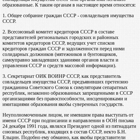
образованные. К таким органам в настоящее время относятся:
1. Общее собрание граждан СССР - совладельцев имущества
СССР.
2. Всесоюзный комитет кредиторов СССР в составе
представителей региональных городских и районных
комитетов кредиторов СССР, ведущих учет списков
кредиторов граждан СССР и задолженности перед ними
солидарных должников (мятежников и бунтовщиков,
самоуправно завладевших зданиями органов власти и
управления СССР и средств массовой информации).
3. Секретариат ОИК ВОИНР СССР, как представитель
совладельцев имущества СССР, предъявивших претензию
гражданина Советского Союза к симуляторам сепаратных
республик, незаконно образованных запрещенными в СССР
организациями без правоспособности, инсценировками и
имитациями образования якобы суверенных государств.
Неуполномоченным лицом, не имевшим права выступать от
имени СССР при подписании и направлении в ООН письма
24 декабря 1991 года, являлся Президент одной из пятнадцати
союзных республик, входящих в состав СССР, некто Б.Н.
Ельцин. Подобно ему обманно, как якобы представители