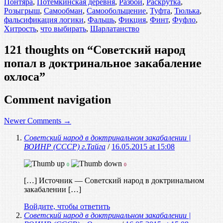
Понтяра
,
Потемкинская деревня
,
Разбой
,
Раскрутка
,
Розыгрыш
,
Самообман
,
Самообольщение
,
Туфта
,
Тюлька
,
фальсификация логики
,
Фальшь
,
Фикция
,
Финт
,
Фуфло
,
Хитрость
,
что выбирать
,
Шарлатанство
121 thoughts on “
Советский народ
попал в доктринальное закабаление
охлоса
”
Comment navigation
Newer Comments →
Советский народ в доктринальном закабалении |
ВОИНР (СССР) г.Тайга
/
16.05.2015 at 15:08
0
0
[…] Источник — Советский народ в доктринальном
закабалении […]
Войдите, чтобы ответить
Советский народ в доктринальном закабалении |