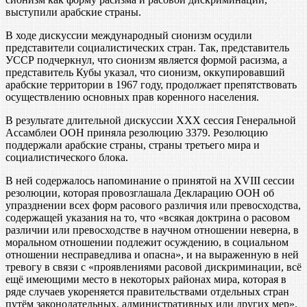
выступили арабские страны.
В ходе дискуссии международный сионизм осудили
представители социалистических стран. Так, представитель
УССР подчеркнул, что сионизм является формой расизма, а
представитель Кубы указал, что сионизм, оккупировавший
арабские территории в 1967 году, продолжает препятствовать
осуществлению основных прав коренного населения.
В результате длительной дискуссии XXX сессия Генеральной
Ассамблеи ООН приняла резолюцию 3379. Резолюцию
поддержали арабские страны, страны третьего мира и
социалистического блока.
В ней содержалось напоминание о принятой на XVIII сессии
резолюции, которая провозглашала Декларацию ООН об
упразднении всех форм расового различия или превосходства,
содержащей указания на то, что «всякая доктрина о расовом
различии или превосходстве в научном отношении неверна, в
моральном отношении подлежит осуждению, в социальном
отношении несправедлива и опасна», и на выраженную в ней
тревогу в связи с «проявлениями расовой дискриминации, всё
ещё имеющими место в некоторых районах мира, которая в
ряде случаев укореняется правительствами отдельных стран
путём законодательных, административных или других мер».