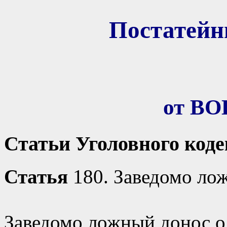
Постатей
от В
Статьи Уголовного код
Статья
180. Заведомо ло
Заведомо ложный донос о