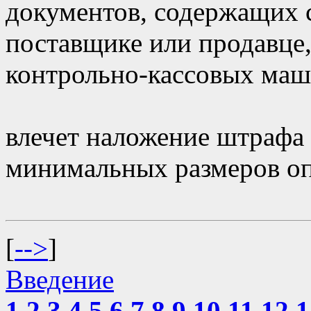
документов, содержащих с
поставщике или продавце,
контрольно-кассовых маш
влечет наложение штрафа 
минимальных размеров оп
[
-->
]
Введение
1
2
3
4
5
6
7
8
9
10
11
12
1