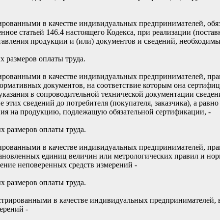
ованными в качестве индивидуальных предпринимателей, обяза
ое статьей 146.4 настоящего Кодекса, при реализации (поставк
авления продукции и (или) документов и сведений, необходимых
х размеров оплаты труда.
ованными в качестве индивидуальных предпринимателей, прави
рмативных документов, на соответствие которым она сертифиц
ез указания в сопроводительной технической документации свед
е этих сведений до потребителя (покупателя, заказчика), а рав
вия на продукцию, подлежащую обязательной сертификации, -
х размеров оплаты труда.
рованными в качестве индивидуальных предпринимателей, прав
ановленных единиц величин или метрологических правил и норм 
ение неповеренных средств измерений -
х размеров оплаты труда.
трированными в качестве индивидуальных предпринимателей, в
ерений -