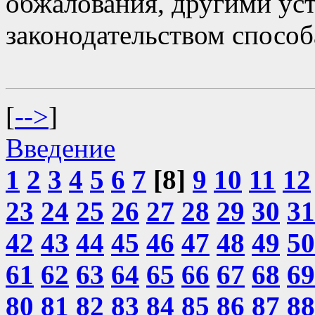
обжалования, другими ус
законодательством способ
[
-->
]
Введение
1
2
3
4
5
6
7
[8]
9
10
11
12
23
24
25
26
27
28
29
30
31
42
43
44
45
46
47
48
49
50
61
62
63
64
65
66
67
68
69
80
81
82
83
84
85
86
87
88