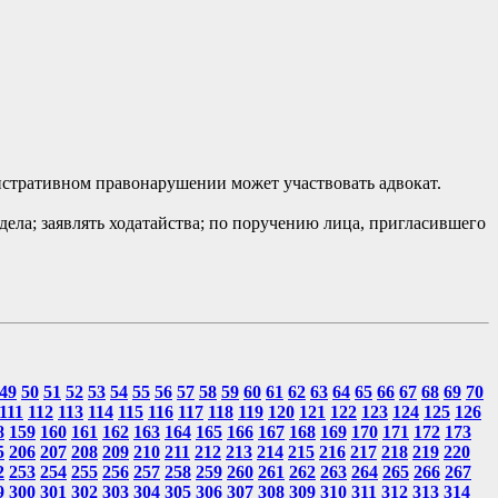
истративном правонарушении может участвовать адвокат.
ела; заявлять ходатайства; по поручению лица, пригласившего
49
50
51
52
53
54
55
56
57
58
59
60
61
62
63
64
65
66
67
68
69
70
111
112
113
114
115
116
117
118
119
120
121
122
123
124
125
126
8
159
160
161
162
163
164
165
166
167
168
169
170
171
172
173
5
206
207
208
209
210
211
212
213
214
215
216
217
218
219
220
2
253
254
255
256
257
258
259
260
261
262
263
264
265
266
267
9
300
301
302
303
304
305
306
307
308
309
310
311
312
313
314