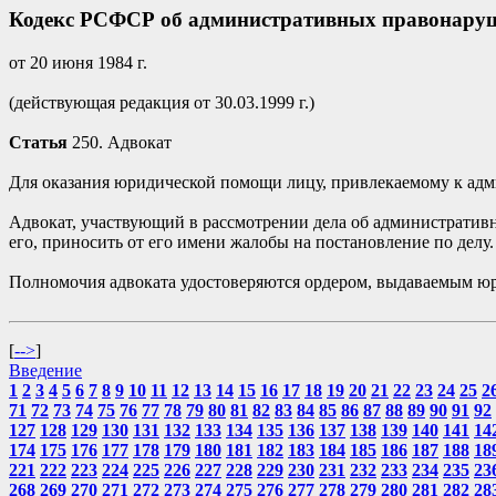
Кодекс РСФСР об административных правонару
от 20 июня 1984 г.
(действующая редакция от 30.03.1999 г.)
Статья
250. Адвокат
Для оказания юридической помощи лицу, привлекаемому к адм
Адвокат, участвующий в рассмотрении дела об административн
его, приносить от его имени жалобы на постановление по делу.
Полномочия адвоката удостоверяются ордером, выдаваемым юр
[
-->
]
Введение
1
2
3
4
5
6
7
8
9
10
11
12
13
14
15
16
17
18
19
20
21
22
23
24
25
2
71
72
73
74
75
76
77
78
79
80
81
82
83
84
85
86
87
88
89
90
91
92
127
128
129
130
131
132
133
134
135
136
137
138
139
140
141
14
174
175
176
177
178
179
180
181
182
183
184
185
186
187
188
18
221
222
223
224
225
226
227
228
229
230
231
232
233
234
235
23
268
269
270
271
272
273
274
275
276
277
278
279
280
281
282
28