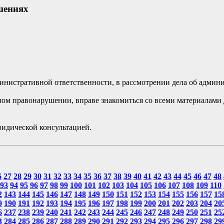
шениях
инистративной ответственности, в рассмотрении дела об админ
ом правонарушении, вправе знакомиться со всеми материалами д
идической консультацией.
6
27
28
29
30
31
32
33
34
35
36
37
38
39
40
41
42
43
44
45
46
47
48
93
94
95
96
97
98
99
100
101
102
103
104
105
106
107
108
109
110
2
143
144
145
146
147
148
149
150
151
152
153
154
155
156
157
15
9
190
191
192
193
194
195
196
197
198
199
200
201
202
203
204
20
6
237
238
239
240
241
242
243
244
245
246
247
248
249
250
251
25
3
284
285
286
287
288
289
290
291
292
293
294
295
296
297
298
29