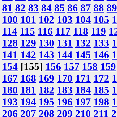
81
82
83
84
85
86
87
88
89
100
101
102
103
104
105
1
114
115
116
117
118
119
1
128
129
130
131
132
133
1
141
142
143
144
145
146
1
154
[155]
156
157
158
159
167
168
169
170
171
172
1
180
181
182
183
184
185
1
193
194
195
196
197
198
1
206
207
208
209
210
211
2