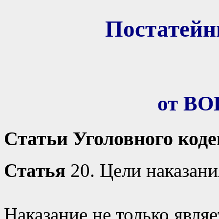
Постатей
от В
Статьи Уголовного код
Статья
20. Цели наказани
Наказание не только явля