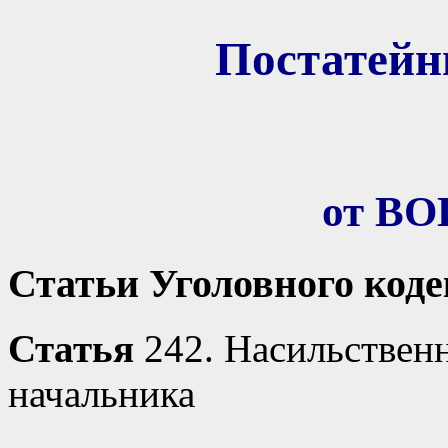
Постатей
от В
Статьи Уголовного код
Статья
242. Насильствен
начальника