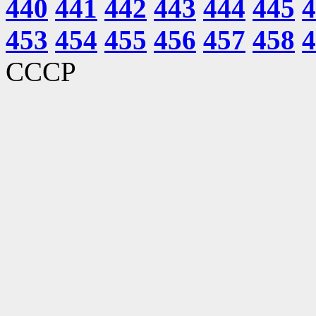
440
441
442
443
444
445
4
453
454
455
456
457
458
4
СССР