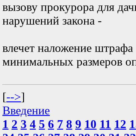
вызову прокурора для дач
нарушений закона -
влечет наложение штрафа 
минимальных размеров оп
[
-->
]
Введение
1
2
3
4
5
6
7
8
9
10
11
12
1