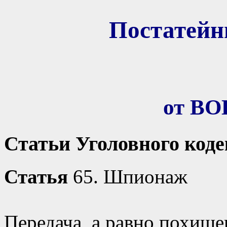
Постатей
от В
Статьи Уголовного код
Статья
65. Шпионаж
Передача, а равно похище