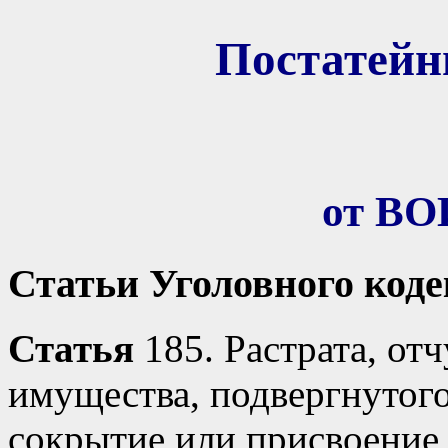
Постатей
от В
Статьи Уголовного код
Статья
185. Растрата, от
имущества, подвергнутого
сокрытие или присвоение