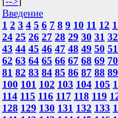
[
-->
]
Введение
1
2
3
4
5
6
7
8
9
10
11
12
1
24
25
26
27
28
29
30
31
32
43
44
45
46
47
48
49
50
51
62
63
64
65
66
67
68
69
70
81
82
83
84
85
86
87
88
89
100
101
102
103
104
105
1
114
115
116
117
118
119
1
128
129
130
131
132
133
1